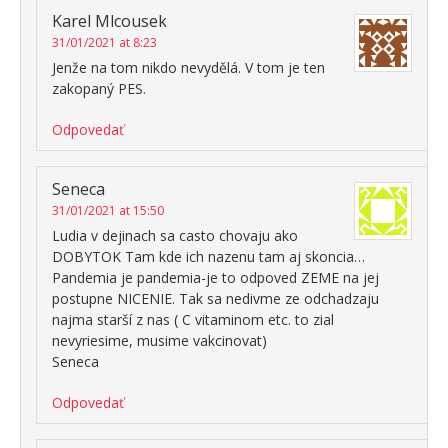
Karel Mlcousek
31/01/2021 at 8:23
Jenže na tom nikdo nevydělá. V tom je ten
zakopaný PES.
Odpovedať
Seneca
31/01/2021 at 15:50
Ludia v dejinach sa casto chovaju ako
DOBYTOK Tam kde ich nazenu tam aj skoncia…
Pandemia je pandemia-je to odpoved ZEME na jej
postupne NICENIE. Tak sa nedivme ze odchadzaju
najma starší z nas ( C vitaminom etc. to zial
nevyriesime, musime vakcinovat)
Seneca
Odpovedať