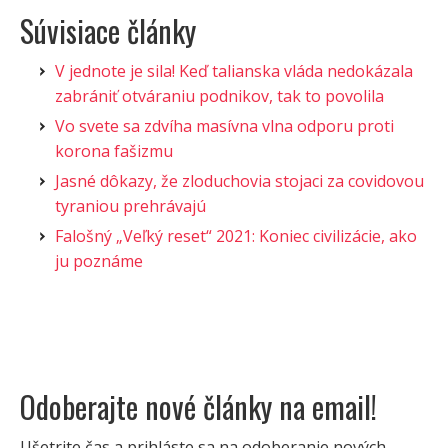
Súvisiace články
V jednote je sila! Keď talianska vláda nedokázala
zabrániť otváraniu podnikov, tak to povolila
Vo svete sa zdvíha masívna vlna odporu proti
korona fašizmu
Jasné dôkazy, že zloduchovia stojaci za covidovou
tyraniou prehrávajú
Falošný „Veľký reset“ 2021: Koniec civilizácie, ako
ju poznáme
Odoberajte nové články na email!
Ušetrite čas a prihláste sa na odoberanie nových