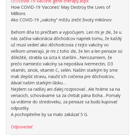
/31/covid-19-vaccine-gene-therapy.aspx
How COVID-19 ‘Vaccines’ May Destroy the Lives of
Millions
Ako COVID-19 „vakcíny“ môžu zničiť životy miliónov
Behom dňa to prečítam a vypočujem. Len mi je zle, že u
nás začína vakcinácia dôchodcov napriek tomu, že každý
už musí vedieť ako dôchodcovia z tejto vakcíny vo
veľkom umierajú. Je mi z toho zle, že len a len peniaze sú
dôležité, stratila sa úcta k starším…Nerozumiem, že
prečo namiesto vakcíny sa nepodáva Ivermectin, D3
vitamín, zinok, vitamín C, selén. Naším starkým by sme
mali zlepšiť stravu, naučiť ich cvičenia pre dôchodcov,
dávať našim starkým lásku…
Nejdem sa radšej ani ďalej rozpisovať…Ale hráme sa na
veriacich, schovávame sa za chrbát pána Boha…Pomaly
sa vrátime do stredoveku, za peniaze sa budú kupovať
odpustky.
A pochopiteľne by sa malo zakázať 5 G.
Odpovedať