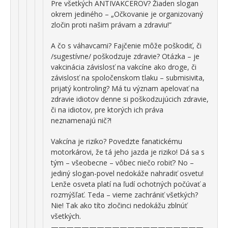
Pre všetkých ANTIVAKCEROV? Žiaden slogan
okrem jediného – „Očkovanie je organizovaný
zločin proti našim právam a zdraviu!“
A čo s váhavcami? Fajčenie môže poškodiť, či
/sugestívne/ poškodzuje zdravie? Otázka – je
vakcinácia závislosť na vakcíne ako droge, či
závislosť na spoločenskom tlaku – submisivita,
prijatý kontroling? Má tu význam apelovať na
zdravie idiotov denne si poškodzujúcich zdravie,
či na idiotov, pre ktorých ich práva
neznamenajú nič?!
Vakcína je riziko? Povedzte fanatickému
motorkárovi, že tá jeho jazda je riziko! Dá sa s
tým – všeobecne – vôbec niečo robiť? No –
jediný slogan-povel nedokáže nahradiť osvetu!
Lenže osveta platí na ľudí ochotných počúvať a
rozmýšľať. Teda – vieme zachrániť všetkých?
Nie! Tak ako títo zločinci nedokážu zblnúť
všetkých.
————————————————————