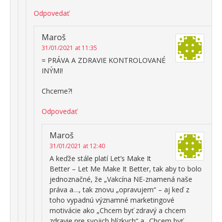
Odpovedať
Maroš
31/01/2021 at 11:35
= PRÁVA A ZDRAVIE KONTROLOVANÉ
INÝMI!
Chceme?!
Odpovedať
Maroš
31/01/2021 at 12:40
A keďže stále platí Let’s Make It
Better – Let Me Make It Better, tak aby to bolo
jednoznačné, že „Vakcína NE-znamená naše
práva a…, tak znovu „opravujem“ – aj keď z
toho vypadnú významné marketingové
motivácie ako „Chcem byť zdravý a chcem
zdravie pre svojich blízkych“ a „Chcem byť