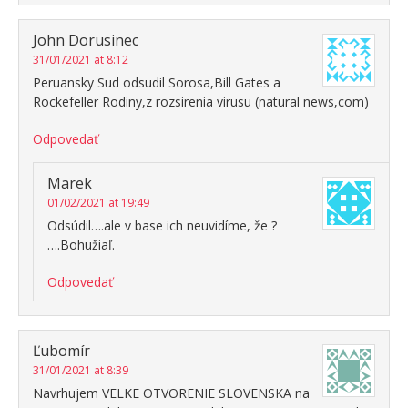
John Dorusinec
31/01/2021 at 8:12
Peruansky Sud odsudil Sorosa,Bill Gates a
Rockefeller Rodiny,z rozsirenia virusu (natural news,com)
Odpovedať
Marek
01/02/2021 at 19:49
Odsúdil….ale v base ich neuvidíme, že ?
….Bohužiaľ.
Odpovedať
Ľubomír
31/01/2021 at 8:39
Navrhujem VELKE OTVORENIE SLOVENSKA na