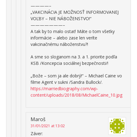
————–
„VAKCINÁCIA JE MOŽNOSŤ INFORMOVANEJ
VOĽBY – NIE NÁBOŽENSTVO!“
———————–
A tak by to malo ostať! Máte o tom všetky
informácie – alebo zase len veríte
vakcinačnému náboženstvu?!
A sme so sloganom na 3. a 1. priorite podľa
KSB /Koncepcia sociálnej bezpečnosti/!
„Bože – som ja ale dobrý!“ – Michael Caine vo
filme Agent v sukni /Sandra Bullock/.
https://marriedbiography.com/wp-
content/uploads/2018/08/MichaelCaine_10.jpg
Maroš
31/01/2021 at 13:02
Záver: