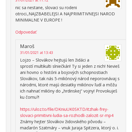
31/01/2021 at 11:12
nic sa nestane, slovaci su rodeni
otroci.,NAJZBABELEJSI A NAJPRIMITIVNEJSI NAROD
MINIMALNE V EUROPE !
Odpovedať
Maroš
31/01/2021 at 13:43
Lojzo – Slovákov hejtujú len židáci a
sprostí multikulti slniečkári! Ty si jeden z nich! Nevieš
ani hovno o histórii a bojových schopnostiach
Slovákov, tak nás 5-miliónový národ neporovnávaj s
národmi, ktoré majú desiatky miliónov ľudí a môžu
ich nahnať milióny do „hrdinskej“ vojny! Provokuješ
ku čomu?!
https://uloz.to/file/DKniuUK0SKTD/itzhak-frey-
slovaci-primitivni-ludia-sa-rozhodli-zalozit-sr-mp4
Známy hejter Slovákov židovského pôvodu –
maďarón Szatmáry – vnuk Juraja Spitzera, ktorý o. i.