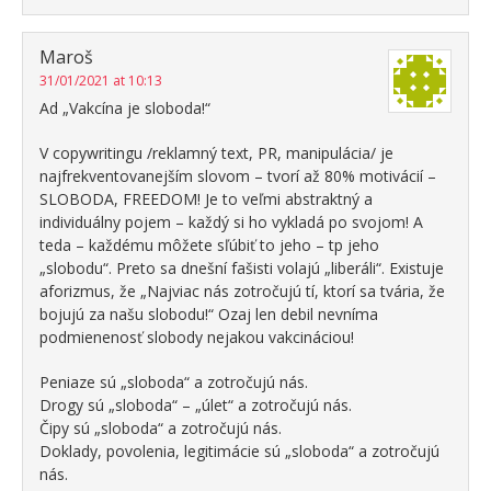
Maroš
31/01/2021 at 10:13
Ad „Vakcína je sloboda!“
V copywritingu /reklamný text, PR, manipulácia/ je
najfrekventovanejším slovom – tvorí až 80% motivácií –
SLOBODA, FREEDOM! Je to veľmi abstraktný a
individuálny pojem – každý si ho vykladá po svojom! A
teda – každému môžete sľúbiť to jeho – tp jeho
„slobodu“. Preto sa dnešní fašisti volajú „liberáli“. Existuje
aforizmus, že „Najviac nás zotročujú tí, ktorí sa tvária, že
bojujú za našu slobodu!“ Ozaj len debil nevníma
podmienenosť slobody nejakou vakcináciou!
Peniaze sú „sloboda“ a zotročujú nás.
Drogy sú „sloboda“ – „úlet“ a zotročujú nás.
Čipy sú „sloboda“ a zotročujú nás.
Doklady, povolenia, legitimácie sú „sloboda“ a zotročujú
nás.