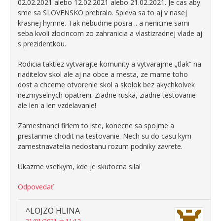
02.02.2021 alebo 12.02.2021 alebo 21.02.2021. Je cas aby
sme sa SLOVENSKO prebralo. Spieva sa to aj v nasej
krasnej hymne. Tak nebudme posra .. a nenicme sami
seba kvoli zlocincom zo zahranicia a vlastizradnej vlade aj
s prezidentkou.
Rodicia taktiez vytvarajte komunity a vytvarajme „tlak“ na
riaditelov skol ale aj na obce a mesta, ze mame toho
dost a chceme otvorenie skol a skolok bez akychkolvek
nezmyselnych opatreni. Ziadne ruska, ziadne testovanie
ale len a len vzdelavanie!
Zamestnanci firiem to iste, konecne sa spojme a
prestanme chodit na testovanie. Nech su do casu kym
zamestnavatelia nedostanu rozum podniky zavrete.
Ukazme vsetkym, kde je skutocna sila!
Odpovedať
^LOJZO HLINA