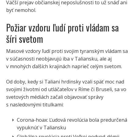
Väčší prejav občianskej neposlušnosti to už snáď ani
byť nemohol.
Požiar vzdoru ľudí proti vládam sa
šíri svetom
Masové vzdory ľudí proti svojim tyranským vládam sa
v súčasnosti neobjavujú iba v Taliansku, ale aj
v mnohých ďalších krajinách naprieč celým svetom.
Od doby, kedy si Taliani hrdinsky vzali späť moc nad
svojimi životmi od utláčateľov v Ríme či Bruseli, sa vo
svetových médiách začali objavovať správy
s nasledovnými titulkami:
Corona-hoax: Ľudová revolúcia bola predurčená
vypuknúť v Taliansku
Globálna revolúcia proti Veľkej podvod-démii