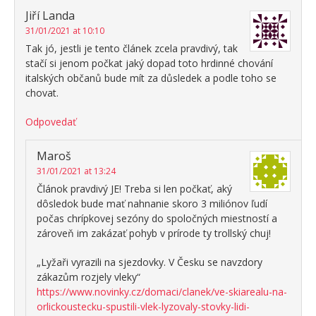
Jiří Landa
31/01/2021 at 10:10
Tak jó, jestli je tento článek zcela pravdivý, tak
stačí si jenom počkat jaký dopad toto hrdinné chování
italských občanů bude mít za důsledek a podle toho se
chovat.
Odpovedať
Maroš
31/01/2021 at 13:24
Článok pravdivý JE! Treba si len počkať, aký
dôsledok bude mať nahnanie skoro 3 miliónov ľudí
počas chrípkovej sezóny do spoločných miestností a
zároveň im zakázať pohyb v prírode ty trollský chuj!
„Lyžaři vyrazili na sjezdovky. V Česku se navzdory
zákazům rozjely vleky“
https://www.novinky.cz/domaci/clanek/ve-skiarealu-na-
orlickoustecku-spustili-vlek-lyzovaly-stovky-lidi-