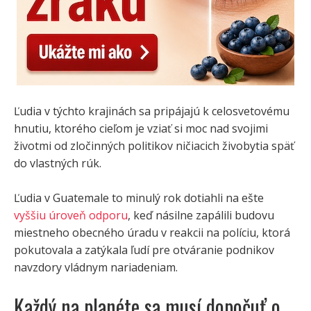
Ľudia v týchto krajinách sa pripájajú k celosvetovému
hnutiu, ktorého cieľom je vziať si moc nad svojimi
životmi od zločinných politikov ničiacich živobytia späť
do vlastných rúk.
Ľudia v Guatemale to minulý rok dotiahli na ešte
vyššiu úroveň odporu
, keď násilne zapálili budovu
miestneho obecného úradu v reakcii na políciu, ktorá
pokutovala a zatýkala ľudí pre otváranie podnikov
navzdory vládnym nariadeniam.
Každý na planéte sa musí dopočuť o