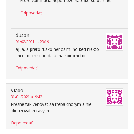
ktoré vakcinácia nepomôže natoľko sú odlišné.
Odpovedať
dusan
01/02/2021 at 23:19
aj ja, a preto rusko nenosim, no ked niekto
chce, nech si ho da aj na spirometrii
Odpovedať
Vlado
31/01/2021 at 9:42
Presne tak,venovat sa treba chorym a nie
idiotizovat zdravych
Odpovedať