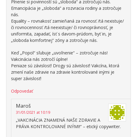
Plnenie si povinností sú „sloboda“ a zotročujú nás.
Emancipácia je „sloboda“ a rozvracia rodiny a zotročuje
nás.
Equality – rovnakosť zamieňaná za rovnosť /tá nexistuje/
či rovnocennosť /tá neexistuje/ či rovnoprávnosť, je
uniformita, zapadať, ísť s davom-prúdom, byť in, je
„sloboda komfortnej“ zóny a zotročuje nás.
Keď „Popol“ sľubuje „uvoľnenie“ – zotročuje nás!
Vakcinácia nás zotročí úplne!
Peniaze sú závislosť! Drogy sú závislosť! Vakcína, ktorá
zmení naše zdravie na zdravie kontrolované inými je
super závislosť!
Odpovedať
Maroš
31/01/2021 at 10:19
„VAKCINÁCIA ZNAMENÁ NAŠE ZDRAVIE A
PRÁVA KONTROLOVANÉ INÝMI!“ – etický copywriter.