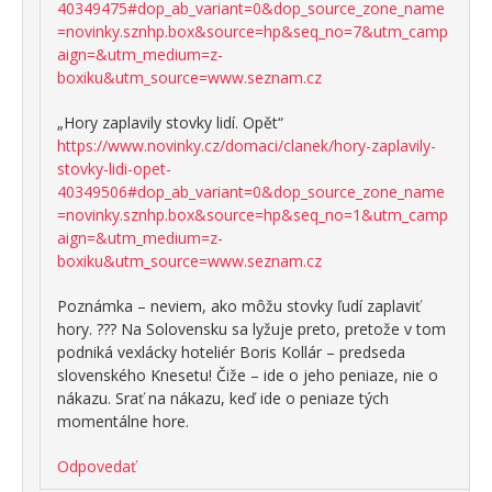
40349475#dop_ab_variant=0&dop_source_zone_name
=novinky.sznhp.box&source=hp&seq_no=7&utm_camp
aign=&utm_medium=z-
boxiku&utm_source=www.seznam.cz
„Hory zaplavily stovky lidí. Opět“
https://www.novinky.cz/domaci/clanek/hory-zaplavily-
stovky-lidi-opet-
40349506#dop_ab_variant=0&dop_source_zone_name
=novinky.sznhp.box&source=hp&seq_no=1&utm_camp
aign=&utm_medium=z-
boxiku&utm_source=www.seznam.cz
Poznámka – neviem, ako môžu stovky ľudí zaplaviť
hory. ??? Na Solovensku sa lyžuje preto, pretože v tom
podniká vexlácky hoteliér Boris Kollár – predseda
slovenského Knesetu! Čiže – ide o jeho peniaze, nie o
nákazu. Srať na nákazu, keď ide o peniaze tých
momentálne hore.
Odpovedať