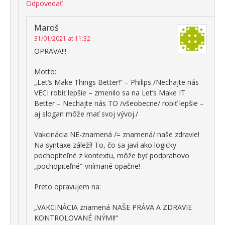
Odpovedať
Maroš
31/01/2021 at 11:32
OPRAVA!!!
Motto:
„Let’s Make Things Better!“ – Philips /Nechajte nás
VECI robiť lepšie – zmenilo sa na Let’s Make IT
Better – Nechajte nás TO /všeobecne/ robiť lepšie –
aj slogan môže mať svoj vývoj./
Vakcinácia NE-znamená /= znamená/ naše zdravie!
Na syntaxe záleží! To, čo sa javí ako logicky
pochopiteľné z kontextu, môže byť podprahovo
„pochopiteľné“-vnímané opačne!
Preto opravujem na:
„VAKCINÁCIA znamená NAŠE PRÁVA A ZDRAVIE
KONTROLOVANÉ INÝMI!“