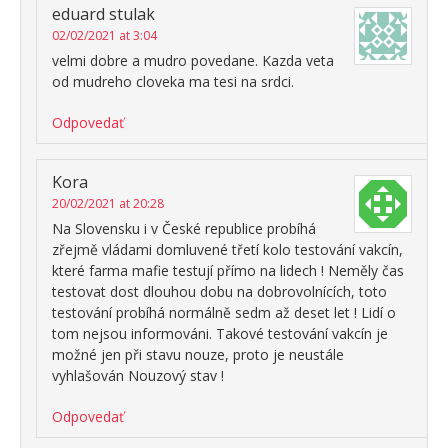
eduard stulak
02/02/2021 at 3:04
velmi dobre a mudro povedane. Kazda veta
od mudreho cloveka ma tesi na srdci.
Odpovedať
Kora
20/02/2021 at 20:28
Na Slovensku i v České republice probíhá
zřejmě vládami domluvené třetí kolo testování vakcín,
které farma mafie testují přímo na lidech ! Neměly čas
testovat dost dlouhou dobu na dobrovolnících, toto
testování probíhá normálně sedm až deset let ! Lidí o
tom nejsou informováni. Takové testování vakcín je
možné jen při stavu nouze, proto je neustále
vyhlašován Nouzový stav !
Odpovedať