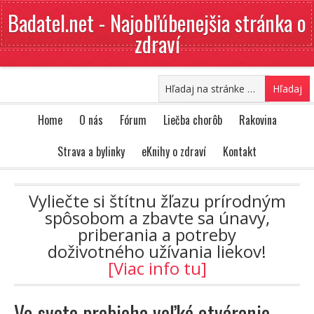
Badatel.net - Najobľúbenejšia stránka o
zdraví
Home
O nás
Fórum
Liečba chorôb
Rakovina
Strava a bylinky
eKnihy o zdraví
Kontakt
Vyliečte si štítnu žľazu prírodným
spôsobom a zbavte sa únavy,
priberania a potreby
doživotného užívania liekov!
[Viac info tu]
Vo svete prebieha veľké otváranie