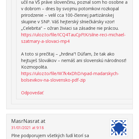
učil na VŠ práve slovenčinu, poznal som ho osobne a
v dobrom – dnes by svojmu potomkovi rozkopal
prirodzenie – velil cca 100-člennej partizánskej
skupine v SNP. Váš hejterský slniečkársky vzor!
„Celebrita“ – ožran živiaci sa zásadne nie prácou.
https://uloz.to/file/ICQ4TauCpFtK/silne-reci-michael-
szatmary-a-slovaci-mp4
A toto si prečítaj – „hrdina“! Dúfam, že tak ako
hejtuješ Slovákov – nemáš ani slovenskú národnosť!
Kozmopolita.
https://uloz.to/file/W7k4xDhD/vpad-madarskych-
bolsevikov-na-slovensko-pdf-zip
Odpovedať
MasrNasrat at
31/01/2021 at 9:18
Plne podporujem všetkých ľudí ktorí sa