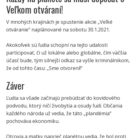
Veľkom otváraní!
V mnohých krajinách je spustenie akcie „Veľké
otváranie“ naplánované na sobotu 30.1.2021.
Akokoľvek sú ľudia schopní na tejto udalosti
participovať, či už lokálne alebo globálne, čím väčšia
účasť bude, tým silnejší odkaz sa vyšle kriminálnikom,
že od tohto času: „Sme otvorení!“
Záver
Ľudia sa všade začínajú prebúdzať do kovidového
podvodu, ktorý ničí živobytia a osudy ľudí. Občania
každého národa už vedia, že táto „plandémia“
pochováva ekonomiku.
Otcovia a matky naprieč planétou vedia, že bol proti