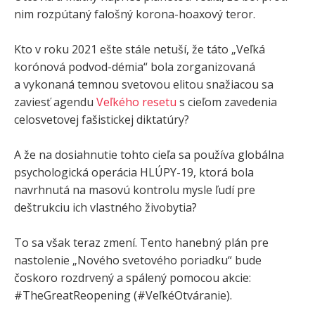
nim rozpútaný falošný korona-hoaxový teror.
Kto v roku 2021 ešte stále netuší, že táto „Veľká
korónová podvod-démia“ bola zorganizovaná
a vykonaná temnou svetovou elitou snažiacou sa
zaviesť agendu
Veľkého resetu
s cieľom zavedenia
celosvetovej fašistickej diktatúry?
A že na dosiahnutie tohto cieľa sa používa globálna
psychologická operácia HLÚPY-19, ktorá bola
navrhnutá na masovú kontrolu mysle ľudí pre
deštrukciu ich vlastného živobytia?
To sa však teraz zmení. Tento hanebný plán pre
nastolenie „Nového svetového poriadku“ bude
čoskoro rozdrvený a spálený pomocou akcie:
#TheGreatReopening (#VeľkéOtváranie).