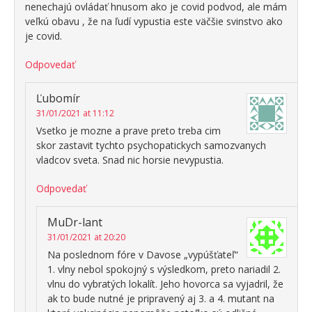
nenechajú ovládať hnusom ako je covid podvod, ale mám
veľkú obavu , že na ľudí vypustia este väčšie svinstvo ako
je covid.
Odpovedať
Ľubomír
31/01/2021 at 11:12
Vsetko je mozne a prave preto treba cim
skor zastavit tychto psychopatickych samozvanych
vladcov sveta. Snad nic horsie nevypustia.
Odpovedať
MuDr-lant
31/01/2021 at 20:20
Na poslednom fóre v Davose „vypúšťateľ“
1. vlny nebol spokojný s výsledkom, preto nariadil 2.
vlnu do vybratých lokalít. Jeho hovorca sa vyjadril, že
ak to bude nutné je pripravený aj 3. a 4. mutant na