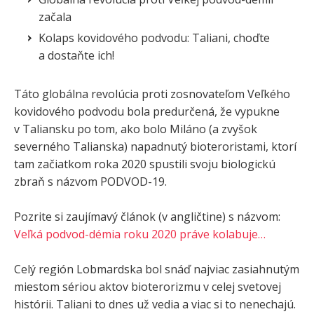
začala
Kolaps kovidového podvodu: Taliani, choďte
a dostaňte ich!
Táto globálna revolúcia proti zosnovateľom Veľkého
kovidového podvodu bola predurčená, že vypukne
v Taliansku po tom, ako bolo Miláno (a zvyšok
severného Talianska) napadnutý bioteroristami, ktorí
tam začiatkom roka 2020 spustili svoju biologickú
zbraň s názvom PODVOD-19.
Pozrite si zaujímavý článok (v angličtine) s názvom:
Veľká podvod-démia roku 2020 práve kolabuje…
Celý región Lobmardska bol snáď najviac zasiahnutým
miestom sériou aktov bioterorizmu v celej svetovej
histórii. Taliani to dnes už vedia a viac si to nenechajú.