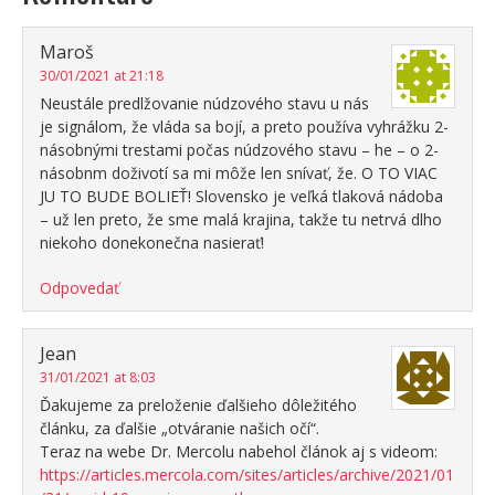
Maroš
30/01/2021 at 21:18
Neustále predlžovanie núdzového stavu u nás
je signálom, že vláda sa bojí, a preto používa vyhrážku 2-
násobnými trestami počas núdzového stavu – he – o 2-
násobnm doživotí sa mi môže len snívať, že. O TO VIAC
JU TO BUDE BOLIEŤ! Slovensko je veľká tlaková nádoba
– už len preto, že sme malá krajina, takže tu netrvá dlho
niekoho donekonečna nasierať!
Odpovedať
Jean
31/01/2021 at 8:03
Ďakujeme za preloženie ďalšieho dôležitého
článku, za ďalšie „otváranie našich očí“.
Teraz na webe Dr. Mercolu nabehol článok aj s videom:
https://articles.mercola.com/sites/articles/archive/2021/01