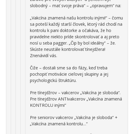
slobodný – mať svoje práva“ – „opravujem“ na:
„Vakcína znamená našu kontrolu inými!“ – čomu
sa poteší každý starší človek, ktorý rád chodí na
kontrolu k pani doktorke a očakáva, že ho
pravidelne niekto príde skontrolovať a aj preto
nosí u seba pagger. „Čip by bol ideálny“ – že.
Skúste neustále kontrolovať tínejdžera!
Znenávidí vás.
Čiže – dostali sme sa do fázy, keď treba
pochopiť motivácie cieľovej skupiny a jej
psychologickú štruktúru.
Pre tínejdžrov – vakcerov „Vakcína je sloboda“.
Pre tínejdžrov ANTIvakcerov „Vakcína znamená
KONTROLU inými“
Pre seniorov vakcerov „Vakcína je sloboda“ +
„Vakcína znamená kontrolu…“