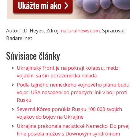
Autor: J.D. Heyes, Zdroj:
naturalnews.com
, Spracoval:
Badatel.net
Súvisiace články
Ukrajinský front je na pokraji kolapsu, medzi
vojakmi sa šíri porazenecká nálada
Podľa tajného nemeckého vojnového plánu budú
vojaci USA nasadení do predných línii v boji proti
Rusku
Severná Kórea ponúkla Rusku 100 000 svojich
vojakov do bojov na Ukrajine
Ukrajina prekonala nacistické Nemecko: Do prvej
línie posiela mužov s Downovým syndrómom