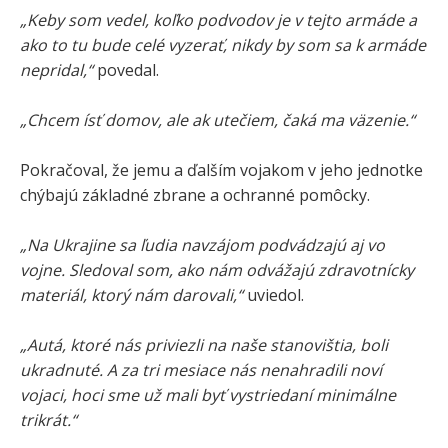
„Keby som vedel, koľko podvodov je v tejto armáde a
ako to tu bude celé vyzerať, nikdy by som sa k armáde
nepridal,“
povedal.
„Chcem ísť domov, ale ak utečiem, čaká ma väzenie.“
Pokračoval, že jemu a ďalším vojakom v jeho jednotke
chýbajú základné zbrane a ochranné pomôcky.
„Na Ukrajine sa ľudia navzájom podvádzajú aj vo
vojne. Sledoval som, ako nám odvážajú zdravotnícky
materiál, ktorý nám darovali,“
uviedol.
„Autá, ktoré nás priviezli na naše stanovištia, boli
ukradnuté. A za tri mesiace nás nenahradili noví
vojaci, hoci sme už mali byť vystriedaní minimálne
trikrát.“