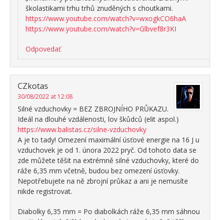
školastikami trhu trhů znuděných s choutkami.
https://www.youtube.com/watch?v=wxogkCO6haA
https://www.youtube.com/watch?v=Glbvef8r3KI
Odpovedať
CZkotas
30/08/2022 at 12:08
Silné vzduchovky = BEZ ZBROJNÍHO PRŮKAZU.
Ideál na dlouhé vzdálenosti, lov škůdců (elit aspol.)
https://www.balistas.cz/silne-vzduchovky
A je to tady! Omezení maximální úsťové energie na 16 J u
vzduchovek je od 1. února 2022 pryč. Od tohoto data se
zde můžete těšit na extrémně silné vzduchovky, které do
ráže 6,35 mm včetně, budou bez omezení úsťovky.
Nepotřebujete na ně zbrojní průkaz a ani je nemusíte
nikde registrovat.
Diabolky 6,35 mm = Po diabolkách ráže 6,35 mm sáhnou