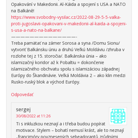
Opakování v Makedonii. Al-Káida a spojení s USA a NATO
na Balkáně!
https://www.svobodny-vysilac.cz/2022-08-29-5-5-valka-
proti-jugoslavii-opakovani-v-makedonii-al-kaida-a-spojeni-
s-usa-a-nato-na-balkane/
——————————————-
Treba pamätať na zámer Sorosa a syna /Domu Sionu/
vytvoriť Balkánsku úniu a druhú Veľkú Moldáviu /zhruba v
rozlohe tej z 15. storočia/. Balkánska únia – ako
islamizačný koridor až k Pobaltiu = dokončenie
islamizačného obchvatu spolu s islamizáciou západnej
Európy do Škandinávie. Veľká Moldávia 2 – ako klin medzi
Rusko-ruský blok a východ Európy.
Odpovedať
sergej
30/08/2022 at 11:26
Ti s inkluzkou neznají a i třeba budou popírat
motivace. Stylem – bohatí nemusí krást, ale to neznají
„francimóry povznesených sebeadorantů zrůdnými