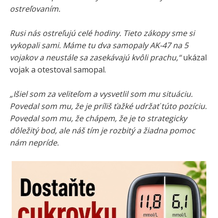
ostreľovaním.
Rusi nás ostreľujú celé hodiny. Tieto zákopy sme si
vykopali sami. Máme tu dva samopaly AK-47 na 5
vojakov a neustále sa zasekávajú kvôli prachu,“
ukázal
vojak a otestoval samopal.
„Išiel som za veliteľom a vysvetlil som mu situáciu.
Povedal som mu, že je príliš ťažké udržať túto pozíciu.
Povedal som mu, že chápem, že je to strategicky
dôležitý bod, ale náš tím je rozbitý a žiadna pomoc
nám nepríde.