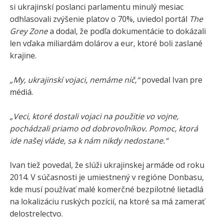
si ukrajinskí poslanci parlamentu minulý mesiac
odhlasovali zvýšenie platov o 70%, uviedol portál
The
Grey Zone
a dodal, že podľa dokumentácie to dokázali
len vďaka miliardám dolárov a eur, ktoré boli zaslané
krajine.
„My, ukrajinskí vojaci, nemáme nič,“
povedal Ivan pre
médiá.
„Veci, ktoré dostali vojaci na použitie vo vojne,
pochádzali priamo od dobrovoľníkov. Pomoc, ktorá
ide našej vláde, sa k nám nikdy nedostane.“
Ivan tiež povedal, že slúži ukrajinskej armáde od roku
2014. V súčasnosti je umiestnený v regióne Donbasu,
kde musí používať malé komerčné bezpilotné lietadlá
na lokalizáciu ruských pozícií, na ktoré sa má zamerať
delostrelectvo.