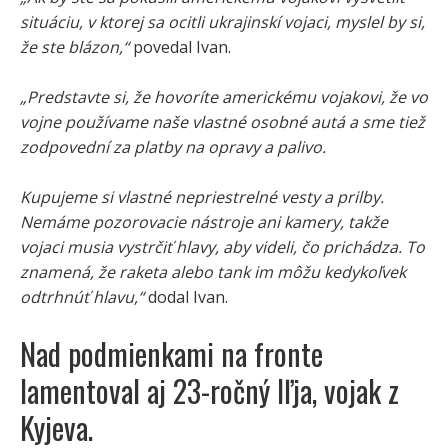
situáciu, v ktorej sa ocitli ukrajinskí vojaci, myslel by si,
že ste blázon,“
povedal Ivan.
„Predstavte si, že hovoríte americkému vojakovi, že vo
vojne používame naše vlastné osobné autá a sme tiež
zodpovední za platby na opravy a palivo.
Kupujeme si vlastné nepriestrelné vesty a prilby.
Nemáme pozorovacie nástroje ani kamery, takže
vojaci musia vystrčiť hlavy, aby videli, čo prichádza. To
znamená, že raketa alebo tank im môžu kedykoľvek
odtrhnúť hlavu,“
dodal Ivan.
Nad podmienkami na fronte
lamentoval aj 23-ročný Iľja, vojak z
Kyjeva.