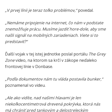
„V prvej línii je teraz toľko problémov,“
povedal.
„Nemáme pripojenie na internet, čo nám v podstate
znemožňuje prácu. Musíme jazdiť hore-dole, aby sme
našli signál na mobilných zariadeniach. Viete si to
predstaviť?“
Ďalší vojak v tej istej jednotke poslal portálu
The Grey
Zone
video, na ktorom sa krčí v zákope neďaleko
frontovej línie v Donbase.
„Podľa dokumentov nám tu vláda postavila bunker,“
poznamenal vo videu.
„Ale ako vidíte, nad našimi hlavami je len
niekoľkocentimetrová drevená pokrývka, ktorá nás
má chrániť pred tankovým a delostreleckým