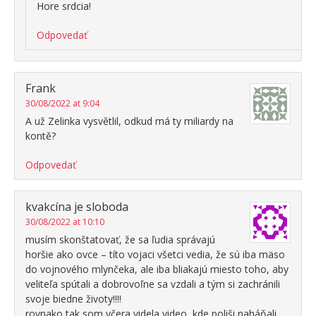
Hore srdcia!
Odpovedať
Frank
30/08/2022 at 9:04
A už Zelinka vysvětlil, odkud má ty miliardy na
kontě?
Odpovedať
kvakcína je sloboda
30/08/2022 at 10:10
musím skonštatovať, že sa ľudia správajú
horšie ako ovce – títo vojaci všetci vedia, že sú iba mäso
do vojnového mlynčeka, ale iba bliakajú miesto toho, aby
veliteľa spútali a dobrovoľne sa vzdali a tým si zachránili
svoje biedne životy!!!!
rovnako tak som včera videla video, kde poliši naháňali