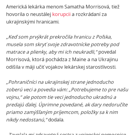
Americká lekárka menom Samatha Morrisová, tiež
hovorila o neustálej
korupcii
a rozkrádaní za
ukrajinskými hranicami.
„Keď som prvýkrát prekročila hranicu z Poľska,
musela som skryť svoje zdravotnícke potreby pod
matrace a plienky, aby mi ich neukradli,“
povedal
Morrisová, ktorá pochádza z Maine a na Ukrajinu
odišila v máji učiť vojakov lekárskej starostlivosti.
„Pohraničníci na ukrajinskej strane jednoducho
zoberú veci a povedia vám: „Potrebujeme to pre našu
vojnu,“ ale potom tie veci jednoducho ukradnú a
predajú ďalej. Úprimne povedané, ak dary nedoručíte
priamo zamýšľaným príjemcom, položky sa k nim
nikdy nedostanú,“
dodala.
„Zavolala mi zdravotná sestra z vojenskej nemocnice