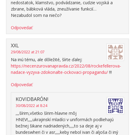
nedostatok, klamstvo, podvádzanie, cudzie vojská a
zbrane, bábková vláda, zneužívanie funkcií…
Nezabudol som na niečo?
Odpovedať
XXL
29/08/2022 at 21:07
Na inú tému, ale dôležité, šírte ďalej:
https://necenzurovanapravda.cz/2022/08/rockefellerova-
nadace-vyzyva-zdokonalte-ockovaci-propagandu/
!!!
Odpovedať
KOVIDBARÓN!
30/08/2022 at 8:24
,,,šírim,všetko šírim-hlavne môj
HNEV!,,,,ukrajinskí mladíci v uniformách podliehajú
bežnej šikane nadriadených,,,,to sa deje aj v
bundeswheri či v asr,,,,keby nebol ivan či aljoša či iný