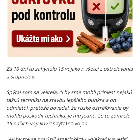
Za 10 dní tu zahynulo 15 vojakov, všetci z ostreľovania
a šrapnelov.
Spýtal som sa veliteľa, či by sme mohli priniesť nejakú
ťažkú ​​techniku ​​na stavbu lepšieho bunkra a on
odmietol, pretože povedal, že ruské ostreľovanie by
mohlo poškodiť techniku. Je mu jedno, že tu zomrelo
15 našich vojakov?“
spýtal sa vojak.
„Ak by ste sa pokúsili americkému vojakovi vysvetliť