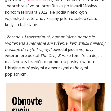
„neprehrala“ vojnu proti Rusku po invázii Moskvy
koncom februára 2022, ale podľa niekoľkých
vojenských veteránov krajiny je len otázkou času,
kedy sa tak stane.
„Zbrane sú rozkradnuté, humanitárna pomoc je
vyplienená a nemáme ani tušenie, kam zmizli miliardy
poslané do tejto krajiny,“
povedal jeden vojnový
veterán pre portál
The Grey Zone
o tom, čo sa deje s
masívnou zahraničnou pomocou poskytovanou
Ukrajine európskymi a americkými daňovými
poplatníkmi.