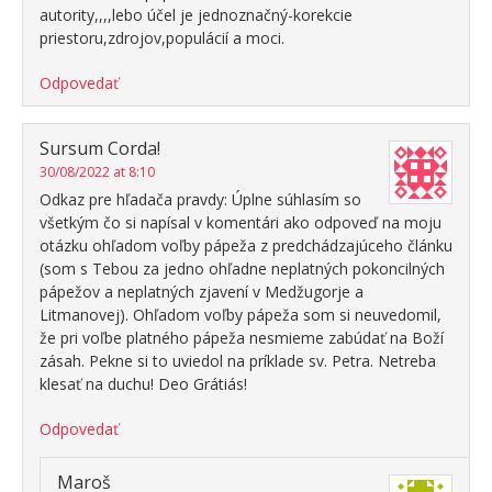
autority,,,,lebo účel je jednoznačný-korekcie
priestoru,zdrojov,populácií a moci.
Odpovedať
Sursum Corda!
30/08/2022 at 8:10
Odkaz pre hľadača pravdy: Úplne súhlasím so
všetkým čo si napísal v komentári ako odpoveď na moju
otázku ohľadom voľby pápeža z predchádzajúceho článku
(som s Tebou za jedno ohľadne neplatných pokoncilných
pápežov a neplatných zjavení v Medžugorje a
Litmanovej). Ohľadom voľby pápeža som si neuvedomil,
že pri voľbe platného pápeža nesmieme zabúdať na Boží
zásah. Pekne si to uviedol na príklade sv. Petra. Netreba
klesať na duchu! Deo Grátiás!
Odpovedať
Maroš