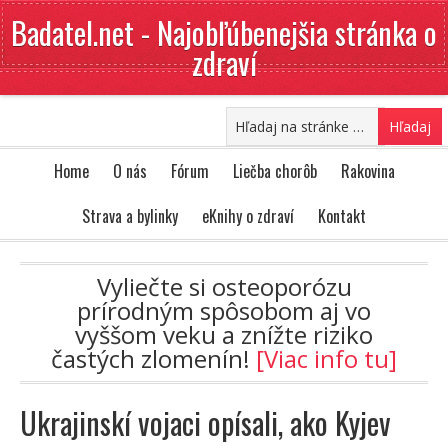
Badatel.net - Najobľúbenejšia stránka o
zdraví
Home
O nás
Fórum
Liečba chorôb
Rakovina
Strava a bylinky
eKnihy o zdraví
Kontakt
Vyliečte si osteoporózu
prírodným spôsobom aj vo
vyššom veku a znížte riziko
častých zlomenín!
[Viac info tu]
Ukrajinskí vojaci opísali, ako Kyjev