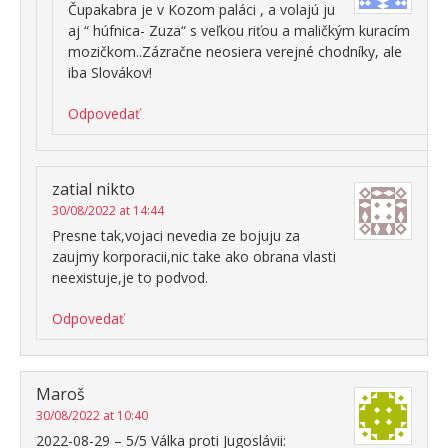
Čupakabra je v Kozom paláci , a volajú ju
aj “ húfnica- Zuza“ s veľkou riťou a maličkým kuracím
mozičkom..Zázračne neosiera verejné chodníky, ale
iba Slovákov!
Odpovedať
zatial nikto
30/08/2022 at 14:44
Presne tak,vojaci nevedia ze bojuju za
zaujmy korporacii,nic take ako obrana vlasti
neexistuje,je to podvod.
Odpovedať
Maroš
30/08/2022 at 10:40
2022-08-29 – 5/5 Válka proti Jugoslávii: