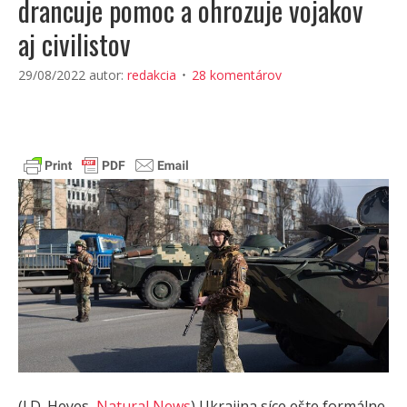
drancuje pomoc a ohrozuje vojakov
aj civilistov
29/08/2022
autor:
redakcia
28 komentárov
(J.D. Heyes,
Natural News
) Ukrajina síce ešte formálne