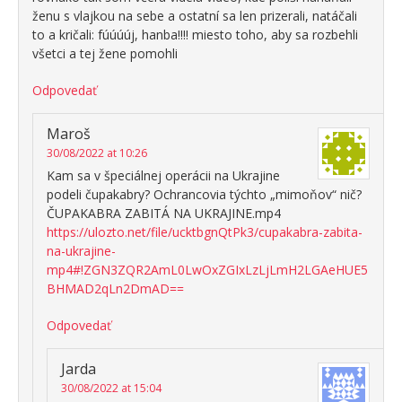
ženu s vlajkou na sebe a ostatní sa len prizerali, natáčali
to a kričali: fúúúúj, hanba!!!! miesto toho, aby sa rozbehli
všetci a tej žene pomohli
Odpovedať
Maroš
30/08/2022 at 10:26
Kam sa v špeciálnej operácii na Ukrajine
podeli čupakabry? Ochrancovia týchto „mimoňov“ nič?
ČUPAKABRA ZABITÁ NA UKRAJINE.mp4
https://ulozto.net/file/ucktbgnQtPk3/cupakabra-zabita-
na-ukrajine-
mp4#!ZGN3ZQR2AmL0LwOxZGIxLzLjLmH2LGAeHUE5
BHMAD2qLn2DmAD==
Odpovedať
Jarda
30/08/2022 at 15:04