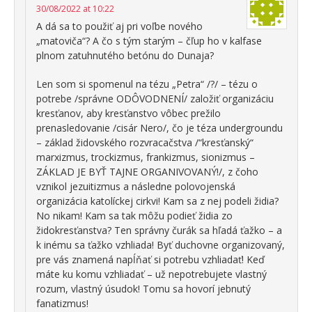
30/08/2022 at 10:22
A dá sa to použiť aj pri voľbe nového
„matoviča“? A čo s tým starým – čľup ho v kalfase
plnom zatuhnutého betónu do Dunaja?
Len som si spomenul na tézu „Petra“ /?/ – tézu o
potrebe /správne ODÔVODNENÍ/ založiť organizáciu
kresťanov, aby kresťanstvo vôbec prežilo
prenasledovanie /cisár Nero/, čo je téza undergroundu
– základ židovského rozvracačstva /“kresťanský“
marxizmus, trockizmus, frankizmus, sionizmus –
ZÁKLAD JE BYŤ TAJNE ORGANIVOVANÝ!/, z čoho
vznikol jezuitizmus a následne polovojenská
organizácia katolíckej cirkvi! Kam sa z nej podeli židia?
No nikam! Kam sa tak môžu podieť židia zo
židokresťanstva? Ten správny čurák sa hľadá ťažko – a
k inému sa ťažko vzhliada! Byť duchovne organizovaný,
pre vás znamená napĺňať si potrebu vzhliadať! Keď
máte ku komu vzhliadať – už nepotrebujete vlastný
rozum, vlastný úsudok! Tomu sa hovorí jebnutý
fanatizmus!