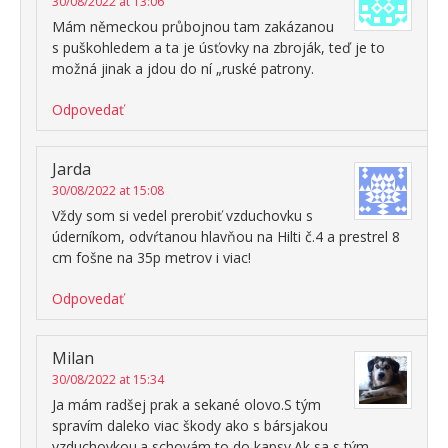
30/08/2022 at 13:06
Mám německou průbojnou tam zakázanou
s puškohledem a ta je úsťovky na zbroják, teď je to
možná jinak a jdou do ní „ruské patrony.
Odpovedať
Jarda
30/08/2022 at 15:08
Vždy som si vedel prerobiť vzduchovku s
úderníkom, odvŕtanou hlavňou na Hilti č.4 a prestrel 8
cm fošne na 35p metrov i viac!
Odpovedať
Milan
30/08/2022 at 15:34
Ja mám radšej prak a sekané olovo.S tým
spravím daleko viac škody ako s bársjakou
vzduchovkou.a schovám to do kapsy.Ak sa s tým