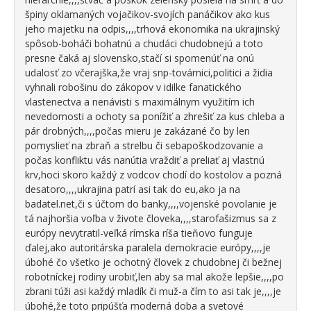
špiny oklamaných vojačikov-svojích panáčikov ako kus
jeho majetku na odpis,,,,trhová ekonomika na ukrajinský
spôsob-boháči bohatnú a chudáci chudobnejú a toto
presne čaká aj slovensko,stačí si spomenúť na onú
udalosť zo včerajška,že vraj snp-továrnici,politici a židia
vyhnali robošinu do zákopov v idilke fanatického
vlastenectva a nenávisti s maximálnym využitím ich
nevedomosti a ochoty sa ponížiť a zhrešiť za kus chleba a
pár drobných,,,,počas mieru je zakázané čo by len
pomyslieť na zbraň a strelbu či sebapoškodzovanie a
počas konfliktu vás nanútia vraždiť a preliať aj vlastnú
krv,hoci skoro každý z vodcov chodí do kostolov a pozná
desatoro,,,,ukrajina patrí asi tak do eu,ako ja na
badatel.net,či s účtom do banky,,,,vojenské povolanie je
tá najhoršia voľba v živote človeka,,,,starofašizmus sa z
európy nevytratil-veľká rímska ríša tieňovo funguje
ďalej,ako autoritárska paralela demokracie európy,,,,je
úbohé čo všetko je ochotný človek z chudobnej či bežnej
robotníckej rodiny urobiť,len aby sa mal akože lepšie,,,,po
zbrani túži asi každý mladík či muž-a čím to asi tak je,,,,je
úbohé,že toto pripúšťa moderná doba a svetové