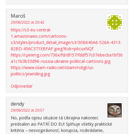
Maroš
29/08/2022 at 20:42
https://s3-eu-central-
1.amazonaws.com/cartoons-
s3/styles/product_detail_image/s3/30B640A6-526A-4313-
82BD-456C371EBFAF.jpeg?itok=p6cuxNQf
https://i.pinimg.com/736x/fd/df/57/fddf57c07ebecba1bf36
a1c1b3b33d96–russia-ukraine-political-cartoons.jpg
https://www.islam-radio.net/islam/roligt/us-
politics/jewriding.jpg
Odpovedať
dendy
29/08/2022 at 20:57
No, podľa opisu situácie tá Ukrajina nakoniec
predsalen asi PATRÍ DO EU! Splňuje všetky praktické
kritéria – nesvojprávnosť, korupcia, rozkrádanie,