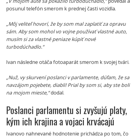
„V mojom aute sa pokazilo turbodúchadlo,“
povedal a
posunul telefón smerom k prednej časti vozidla.
„Môj veliteľ hovorí, že by som mal zaplatiť za opravu
sám. Aby som mohol vo vojne používať vlastné auto,
musím si za vlastné peniaze kúpiť nové
turbodúchadlo.“
Ivan následne otáča fotoaparát smerom k svojej tvári.
„Nuž, vy skurvení poslanci v parlamente, dúfam, že sa
navzájom pojebete, diabli! Prial by som si, aby ste boli
na mojom mieste,“
dodal.
Poslanci parlamentu si zvyšujú platy,
kým ich krajina a vojaci krvácajú
Ivanovo nahnevané hodnotenie prichádza po tom, čo