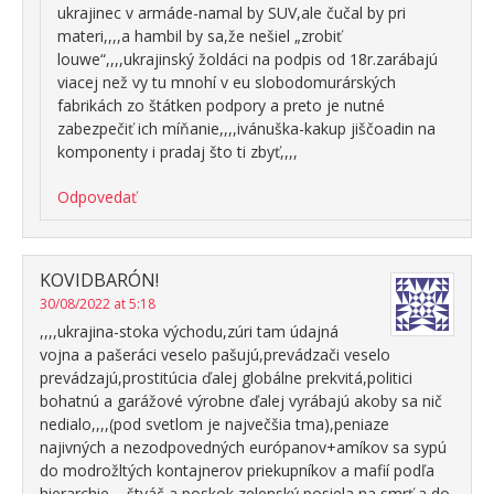
ukrajinec v armáde-namal by SUV,ale čučal by pri
materi,,,,a hambil by sa,že nešiel „zrobiť
louwe“,,,,ukrajinský žoldáci na podpis od 18r.zarábajú
viacej než vy tu mnohí v eu slobodomurárských
fabrikách zo štátken podpory a preto je nutné
zabezpečiť ich míňanie,,,,ivánuška-kakup jiščoadin na
komponenty i pradaj što ti zbyť,,,,
Odpovedať
KOVIDBARÓN!
30/08/2022 at 5:18
,,,,ukrajina-stoka východu,zúri tam údajná
vojna a pašeráci veselo pašujú,prevádzači veselo
prevádzajú,prostitúcia ďalej globálne prekvitá,politici
bohatnú a garážové výrobne ďalej vyrábajú akoby sa nič
nedialo,,,,(pod svetlom je največšia tma),peniaze
najivných a nezodpovedných európanov+amíkov sa sypú
do modrožltých kontajnerov priekupníkov a mafií podľa
hierarchie,,,,štváč a poskok zelenský posiela na smrť a do