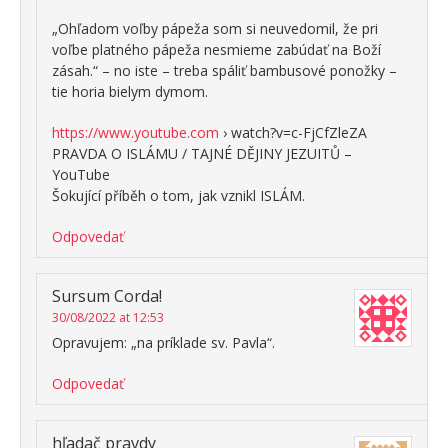
„Ohľadom voľby pápeža som si neuvedomil, že pri
voľbe platného pápeža nesmieme zabúdať na Boží
zásah.“ – no iste – treba spáliť bambusové ponožky –
tie horia bielym dymom.
https://www.youtube.com
› watch?v=c-FjCfZleZA
PRAVDA O ISLÁMU / TAJNÉ DĚJINY JEZUITŮ –
YouTube
Šokující příběh o tom, jak vznikl ISLÁM.
Odpovedať
Sursum Corda!
30/08/2022 at 12:53
Opravujem: „na príklade sv. Pavla“.
Odpovedať
hľadač pravdy