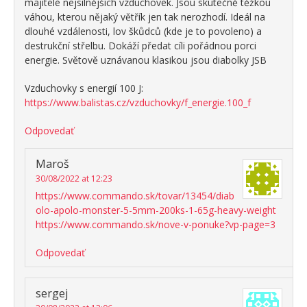
majitelé nejsilnějších vzduchovek. Jsou skutečně těžkou
váhou, kterou nějaký větřík jen tak nerozhodí. Ideál na
dlouhé vzdálenosti, lov škůdců (kde je to povoleno) a
destrukční střelbu. Dokáží předat cíli pořádnou porci
energie. Světově uznávanou klasikou jsou diabolky JSB
Vzduchovky s energií 100 J:
https://www.balistas.cz/vzduchovky/f_energie.100_f
Odpovedať
Maroš
30/08/2022 at 12:23
https://www.commando.sk/tovar/13454/diab
olo-apolo-monster-5-5mm-200ks-1-65g-heavy-weight
https://www.commando.sk/nove-v-ponuke?vp-page=3
Odpovedať
sergej