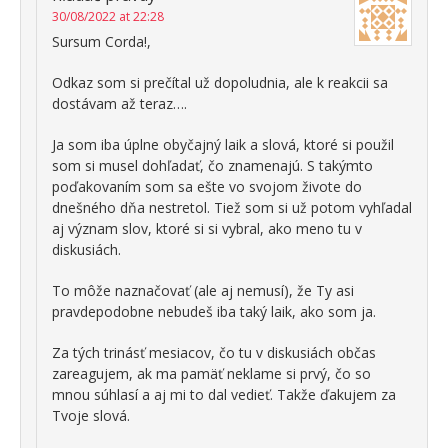
30/08/2022 at 22:28
Sursum Corda!,
Odkaz som si prečítal už dopoludnia, ale k reakcii sa
dostávam až teraz….
Ja som iba úplne obyčajný laik a slová, ktoré si použil
som si musel dohľadať, čo znamenajú. S takýmto
poďakovaním som sa ešte vo svojom živote do
dnešného dňa nestretol. Tiež som si už potom vyhľadal
aj význam slov, ktoré si si vybral, ako meno tu v
diskusiách.
To môže naznačovať (ale aj nemusí), že Ty asi
pravdepodobne nebudeš iba taký laik, ako som ja.
Za tých trinásť mesiacov, čo tu v diskusiách občas
zareagujem, ak ma pamäť neklame si prvý, čo so
mnou súhlasí a aj mi to dal vedieť. Takže ďakujem za
Tvoje slová.