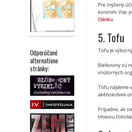
Pre zvýšený úč
korením. Viac 
článku
.
5. Tofu
Tofu je výborn
Odporúčané
alternatívne
Bielkoviny sú n
stránky:
vnútorných or
Tofu nájdeme v 
akéhokoľvek or
Prípadne, ak s
tmavou čokoládo