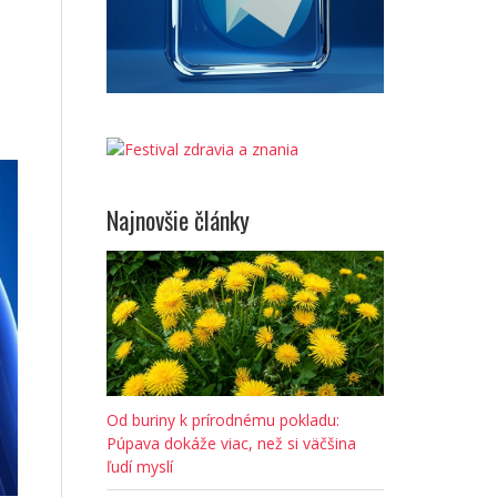
Najnovšie články
Od buriny k prírodnému pokladu:
Púpava dokáže viac, než si väčšina
ľudí myslí