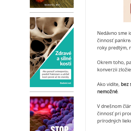
Nedávno sme ic
činnosť pankre
roky predtým, 
Okrem toho, pa
konverzii zloži
Ako vidíte,
bez 
nemožné
.
V dnešnom člán
činnosť pri pro
prírodných liek