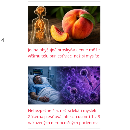
 4
Jedna obyčajná broskyňa denne môže
vášmu telu priniesť viac, než si myslíte
Nebezpečnejšia, než si lekári mysleli:
Zákerná plesňová infekcia usmrtí 1 z 3
nakazených nemocničných pacientov