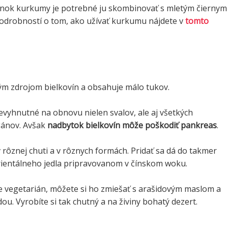
inok kurkumy je potrebné ju skombinovať s mletým čiernym
podrobností o tom, ako užívať kurkumu nájdete v
tomto
ým zdrojom bielkovín a obsahuje málo tukov.
evyhnutné na obnovu nielen svalov, ale aj všetkých
gánov. Avšak
nadbytok bielkovín môže poškodiť pankreas
.
rôznej chuti a v rôznych formách. Pridať sa dá do takmer
ientálneho jedla pripravovanom v čínskom woku.
te vegetarián, môžete si ho zmiešať s arašidovým maslom a
u. Vyrobíte si tak chutný a na živiny bohatý dezert.