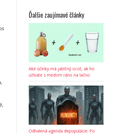
Ďalšie zaujímavé články
os
Aké účinky má jablčný ocot, ak ho
užívate s medom ráno na lačno
,
é,
Odhalená agenda depopulácie: Po