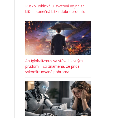
Rusko: Biblická 3. svetová vojna sa
blíži – konečná bitka dobra proti zlu
Antiglobalizmus sa stáva hlavným
prúdom – čo znamená, že príde
vykonštruovaná pohroma