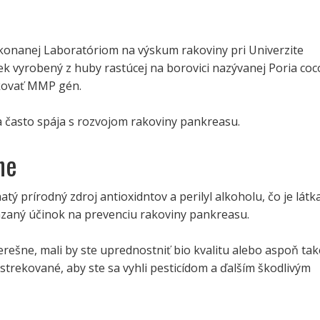
ykonanej Laboratóriom na výskum rakoviny pri Univerzite
liek vyrobený z huby rastúcej na borovici nazývanej Poria coc
kovať MMP gén.
 často spája s rozvojom rakoviny pankreasu.
ne
tý prírodný zdroj antioxidntov a perilyl alkoholu, čo je látka
kázaný účinok na prevenciu rakoviny pankreasu.
rešne, mali by ste uprednostniť bio kvalitu alebo aspoň tak
strekované, aby ste sa vyhli pesticídom a ďalším škodlivým