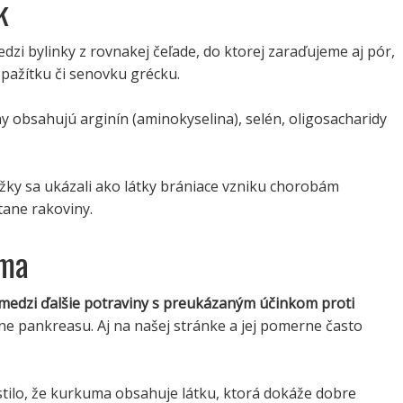
k
dzi bylinky z rovnakej čeľade, do ktorej zaraďujeme aj pór,
, pažítku či senovku grécku.
y obsahujú arginín (aminokyselina), selén, oligosacharidy
ožky sa ukázali ako látky brániace vzniku chorobám
tane rakoviny.
uma
medzi ďalšie potraviny s preukázaným účinkom proti
ane pankreasu. Aj na našej stránke a jej pomerne často
stilo, že kurkuma obsahuje látku, ktorá dokáže dobre