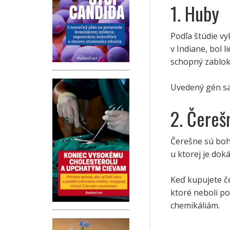
1. Huby
Podľa štúdie v
v Indiane, bol 
schopný zablo
Uvedený gén sa
2. Čereš
Čerešne sú boha
u ktorej je do
Keď kupujete če
ktoré neboli po
chemikáliám.