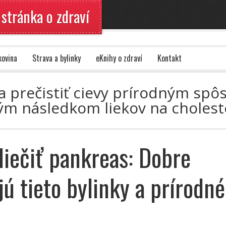
 stránka o zdraví
kovina
Strava a bylinky
eKnihy o zdraví
Kontakt
 a prečistiť cievy prírodným spô
vým následkom liekov na choles
liečiť pankreas: Dobre
jú tieto bylinky a prírodné