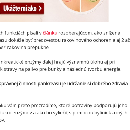
h funkciách písali v
článku
rozoberajúcom, ako znížená
asu dokáže byť predzvesťou rakovinového ochorenia aj 2 až
než rakovina prepukne.
nkreatické enzýmy ďalej hrajú významnú úlohu aj pri
ek stravy na palivo pre bunky a následnú tvorbu energie.
správnej činnosti pankreasu je udržanie si dobrého zdravia
ku vám preto prezradíme, ktoré potraviny podporujú jeho
dukcii enzýmov a ako ho vyliečiť s pomocou byliniek a iných
ov.