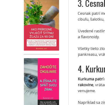
3. Cesna
Cesnak patrí me
cibuľu, šalotku
Uvedené rastlin
a flavonoidy.
Všetky tieto zl
pankreasu, vrá
4. Kurk
Kurkuma patrí 
rakovine
, vrát
venujeme.
Napríklad sa zi