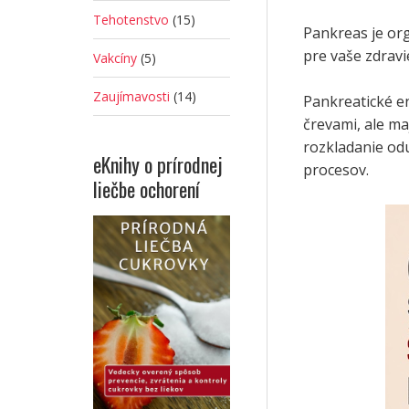
Tehotenstvo
(15)
Pankreas je or
pre vaše zdravi
Vakcíny
(5)
Zaujímavosti
(14)
Pankreatické en
črevami, ale ma
rozkladanie odu
eKnihy o prírodnej
procesov.
liečbe ochorení