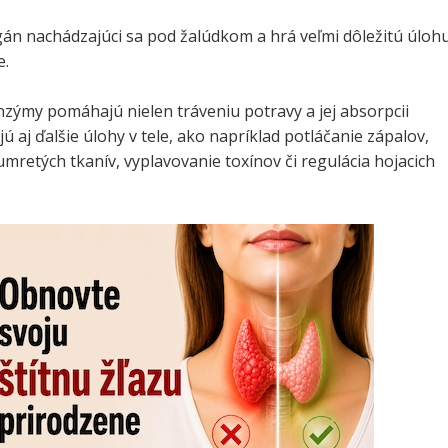
gán nachádzajúci sa pod žalúdkom a hrá veľmi dôležitú úloh
e.
zýmy pomáhajú nielen tráveniu potravy a jej absorpcii
jú aj ďalšie úlohy v tele, ako napríklad potláčanie zápalov,
mretých tkanív, vyplavovanie toxínov či regulácia hojacich