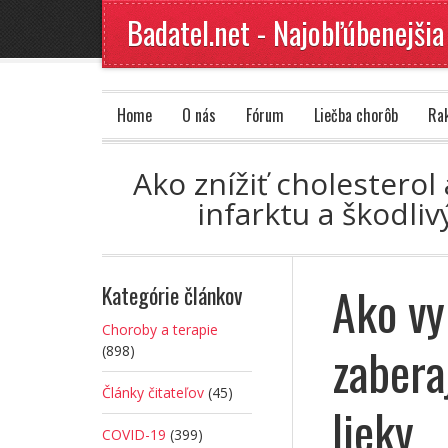
Badatel.net - Najobľúbenejšia
Home
O nás
Fórum
Liečba chorôb
Ra
Ako znížiť cholesterol
infarktu a škodli
Ako vy
Kategórie článkov
Choroby a terapie
zabera
(898)
Články čitateľov
(45)
lieky
COVID-19
(399)