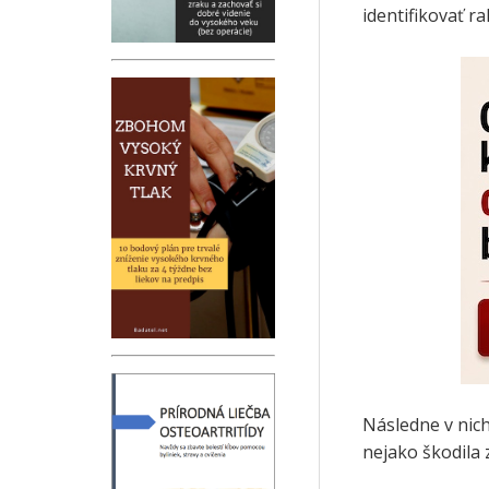
identifikovať r
Následne v nic
nejako škodila