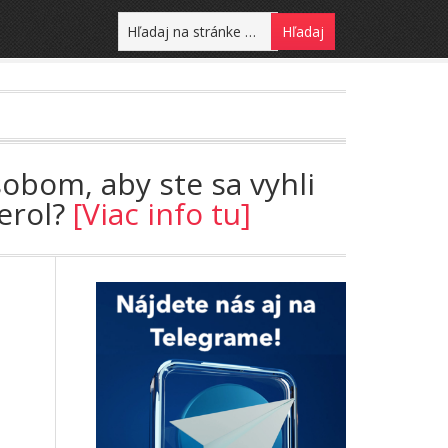
sobom, aby ste sa vyhli
terol?
[Viac info tu]