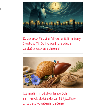
u
Ľudia ako Fauci a Mikas zničili milióny
životov. Tí, čo hovorili pravdu, si
zaslúžia ospravedlnenie!
Už malé množstvo ľanových
semienok dokázalo za 12 týždňov
znížiť stukovatenie pečene