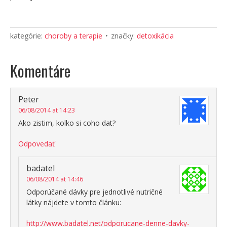
kategórie:
choroby a terapie
značky:
detoxikácia
Komentáre
Peter
06/08/2014 at 14:23
Ako zistim, kolko si coho dat?
Odpovedať
badatel
06/08/2014 at 14:46
Odporúčané dávky pre jednotlivé nutričné
látky nájdete v tomto článku:
http://www.badatel.net/odporucane-denne-davky-