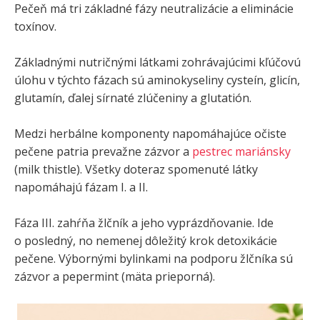
Pečeň má tri základné fázy neutralizácie a eliminácie
toxínov.
Základnými nutričnými látkami zohrávajúcimi kľúčovú
úlohu v týchto fázach sú aminokyseliny cysteín, glicín,
glutamín, ďalej sírnaté zlúčeniny a glutatión.
Medzi herbálne komponenty napomáhajúce očiste
pečene patria prevažne zázvor a
pestrec marián
s
ky
(milk thistle). Všetky doteraz spomenuté látky
napomáhajú fázam I. a II.
Fáza III. zahŕňa žlčník a jeho vyprázdňovanie. Ide
o posledný, no nemenej dôležitý krok detoxikácie
pečene. Výbornými bylinkami na podporu žlčníka sú
zázvor a pepermint (mäta prieporná).