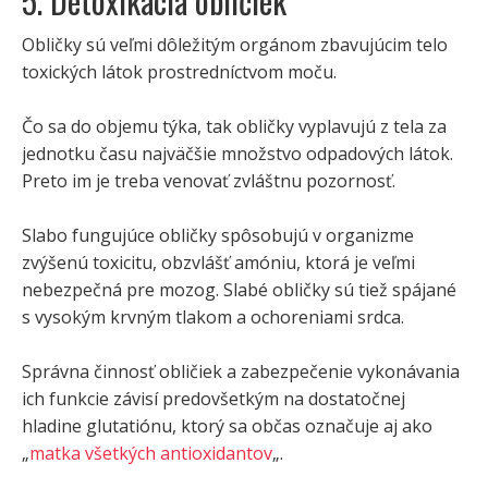
5. Detoxikácia obličiek
Obličky sú veľmi dôležitým orgánom zbavujúcim telo
toxických látok prostredníctvom moču.
Čo sa do objemu týka, tak obličky vyplavujú z tela za
jednotku času najväčšie množstvo odpadových látok.
Preto im je treba venovať zvláštnu pozornosť.
Slabo fungujúce obličky spôsobujú v organizme
zvýšenú toxicitu, obzvlášť amóniu, ktorá je veľmi
nebezpečná pre mozog. Slabé obličky sú tiež spájané
s vysokým krvným tlakom a ochoreniami srdca.
Správna činnosť obličiek a zabezpečenie vykonávania
ich funkcie závisí predovšetkým na dostatočnej
hladine glutatiónu, ktorý sa občas označuje aj ako
„
matka všetkých antioxidantov
„.