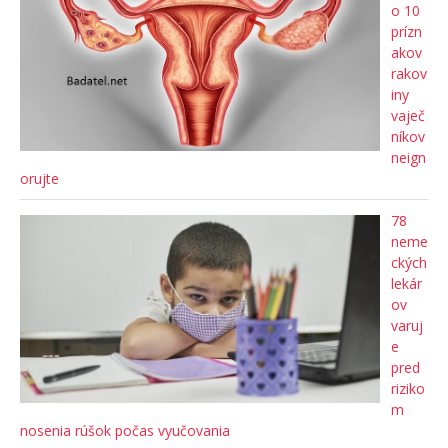
o 10
prízn
akov
rakov
iny
vaječ
níkov
neign
orujte
78
neme
ckých
lekár
ov
varuj
e
pred
riziko
m
nosenia rúšok počas vyučovania