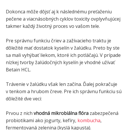
Dokonca môže dôjsť aj k následnému preťaženiu
pečene a viacnásobných cyklov toxicity ovplyvňujúcej
takmer každý životný proces vo vašom tele.
Pre správnu funkciu čriev a zažívacieho traktu je
dôležité mať dostatok kyselín v žalúdku. Preto by ste
sa mali vyhýbať liekom, ktoré ich potláčajú. V prípade
nízkej tvorby žalúdočných kyselín je vhodné užívať
Betain HCL.
Trávenie v žalúdku však len začína. Ďalej pokračuje
v tenkom a hrubom čreve. Pre ich správnu funkciu sú
dôležité dve veci:
Prvou z nich
vhodná mikrobiálna flóra
zabezpečená
probiotikami ako jogurty, kefíry,
kombucha
,
fermentovaná zelenina (kyslá kapusta).