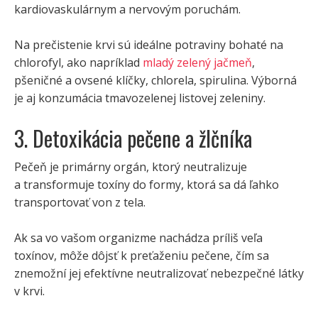
kardiovaskulárnym a nervovým poruchám.
Na prečistenie krvi sú ideálne potraviny bohaté na
chlorofyl, ako napríklad
mladý zelený jačm
eň
,
pšeničné a ovsené klíčky, chlorela, spirulina. Výborná
je aj konzumácia tmavozelenej listovej zeleniny.
3. Detoxikácia pečene a žlčníka
Pečeň je primárny orgán, ktorý neutralizuje
a transformuje toxíny do formy, ktorá sa dá ľahko
transportovať von z tela.
Ak sa vo vašom organizme nachádza príliš veľa
toxínov, môže dôjsť k preťaženiu pečene, čím sa
znemožní jej efektívne neutralizovať nebezpečné látky
v krvi.