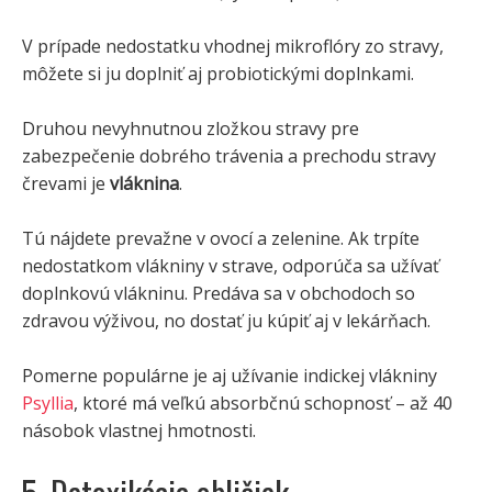
V prípade nedostatku vhodnej mikroflóry zo stravy,
môžete si ju doplniť aj probiotickými doplnkami.
Druhou nevyhnutnou zložkou stravy pre
zabezpečenie dobrého trávenia a prechodu stravy
črevami je
vláknina
.
Tú nájdete prevažne v ovocí a zelenine. Ak trpíte
nedostatkom vlákniny v strave, odporúča sa užívať
doplnkovú vlákninu. Predáva sa v obchodoch so
zdravou výživou, no dostať ju kúpiť aj v lekárňach.
Pomerne populárne je aj užívanie indickej vlákniny
Psyllia
, ktoré má veľkú absorbčnú schopnosť – až 40
násobok vlastnej hmotnosti.