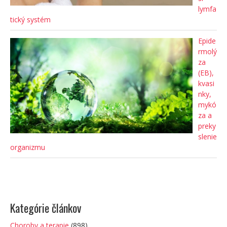
lymfa
tický systém
Epide
rmolý
za
(EB),
kvasi
nky,
mykó
za a
preky
slenie
organizmu
Kategórie článkov
Choroby a terapie
(898)