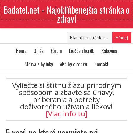
Badatel.net - Najobľúbenejšia stránka o
zdraví
Home
O nás
Fórum
Liečba chorôb
Rakovina
Strava a bylinky
eKnihy o zdraví
Kontakt
Vyliečte si štítnu žľazu prírodným
spôsobom a zbavte sa únavy,
priberania a potreby
doživotného užívania liekov!
[Viac info tu]
5 vecí, na ktoré nesmiete pri