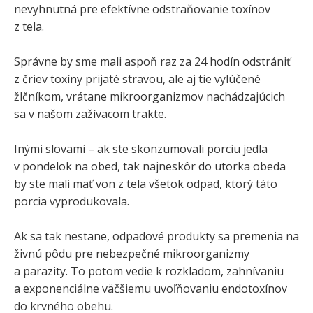
nevyhnutná pre efektívne odstraňovanie toxínov
z tela.
Správne by sme mali aspoň raz za 24 hodín odstrániť
z čriev toxíny prijaté stravou, ale aj tie vylúčené
žlčníkom, vrátane mikroorganizmov nachádzajúcich
sa v našom zažívacom trakte.
Inými slovami – ak ste skonzumovali porciu jedla
v pondelok na obed, tak najneskôr do utorka obeda
by ste mali mať von z tela všetok odpad, ktorý táto
porcia vyprodukovala.
Ak sa tak nestane, odpadové produkty sa premenia na
živnú pôdu pre nebezpečné mikroorganizmy
a parazity. To potom vedie k rozkladom, zahnívaniu
a exponenciálne väčšiemu uvoľňovaniu endotoxínov
do krvného obehu.