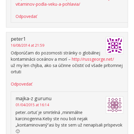
vitaminov-podla-veku-a-pohlavia/
Odpovedať
peter1
16/08/2014 at 21:59
Odporúčam do pozornosti stránky o globálnej
kontaminácii oceánov a morí –
http://russgeorge.net/
už my len chýba, ako sa účinne očistiť od všade prítomnej
ortuti
Odpovedať
majka-z gurunu
01/04/2015 at 16:14
peter..ortuť je smrťelná ,minimálne
karcinogenna.Keby ste nou boli nejak
„kontaminovaný“asi by ste sem už nenapísali príspevok
🙂