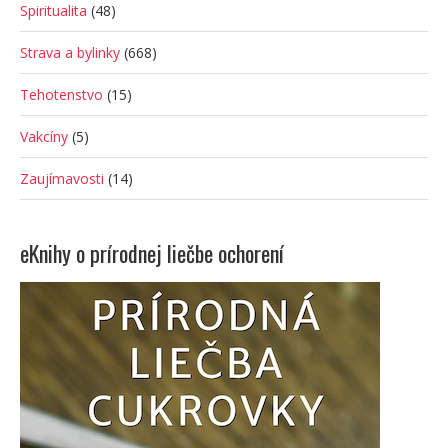
Spiritualita
(48)
Strava a bylinky
(668)
Tehotenstvo
(15)
Vakcíny
(5)
Zaujímavosti
(14)
eKnihy o prírodnej liečbe ochorení