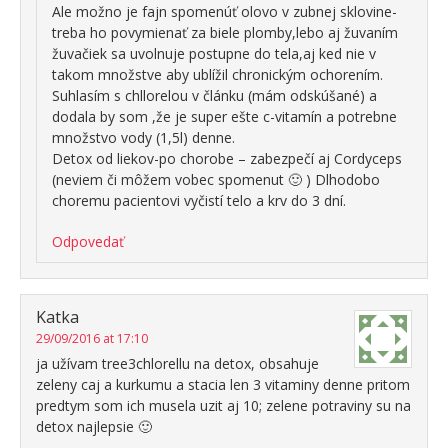
Ale možno je fajn spomenúť olovo v zubnej sklovine-
treba ho povymienať za biele plomby,lebo aj žuvaním
žuvačiek sa uvolnuje postupne do tela,aj ked nie v
takom množstve aby ublížil chronickým ochorením.
Suhlasím s chllorelou v článku (mám odskúšané) a
dodala by som ,že je super ešte c-vitamín a potrebne
množstvo vody (1,5l) denne.
Detox od liekov-po chorobe – zabezpečí aj Cordyceps
(neviem či môžem vobec spomenut 🙂 ) Dlhodobo
choremu pacientovi vyčistí telo a krv do 3 dní.
Odpovedať
Katka
29/09/2016 at 17:10
ja užívam tree3chlorellu na detox, obsahuje
zeleny caj a kurkumu a stacia len 3 vitaminy denne pritom
predtym som ich musela uzit aj 10; zelene potraviny su na
detox najlepsie 🙂