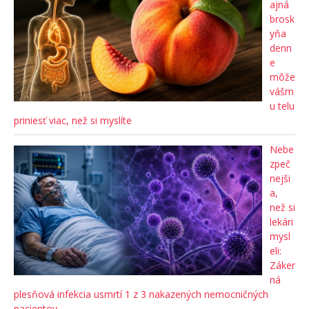
ajná
brosk
yňa
denn
e
môže
vášm
u telu
priniesť viac, než si myslíte
Nebe
zpeč
nejši
a,
než si
lekári
mysl
eli:
Záker
ná
plesňová infekcia usmrtí 1 z 3 nakazených nemocničných
pacientov