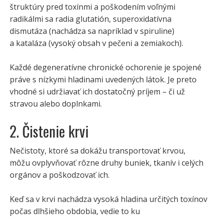
štruktúry pred toxínmi a poškodením voľnými
radikálmi sa radia glutatión, superoxidatívna
dismutáza (nachádza sa napríklad v spiruline)
a kataláza (vysoký obsah v pečeni a zemiakoch).
Každé degeneratívne chronické ochorenie je spojené
práve s nízkymi hladinami uvedených látok. Je preto
vhodné si udržiavať ich dostatočný príjem – či už
stravou alebo doplnkami.
2. Čistenie krvi
Nečistoty, ktoré sa dokážu transportovať krvou,
môžu ovplyvňovať rôzne druhy buniek, tkanív i celých
orgánov a poškodzovať ich.
Keď sa v krvi nachádza vysoká hladina určitých toxínov
počas dlhšieho obdobia, vedie to ku