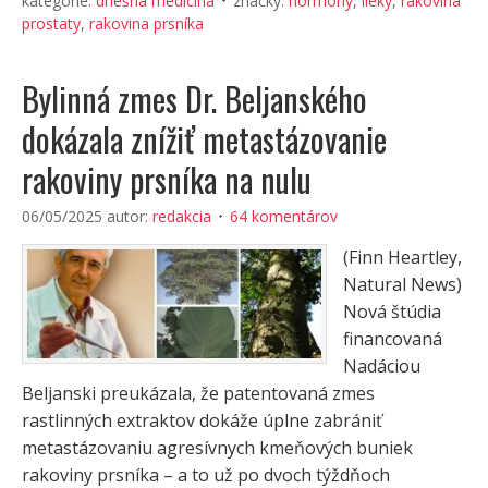
kategórie:
dnešná medicína
značky:
hormony
,
lieky
,
rakovina
prostaty
,
rakovina prsníka
Bylinná zmes Dr. Beljanského
dokázala znížiť metastázovanie
rakoviny prsníka na nulu
06/05/2025
autor:
redakcia
64 komentárov
(Finn Heartley,
Natural News)
Nová štúdia
financovaná
Nadáciou
Beljanski preukázala, že patentovaná zmes
rastlinných extraktov dokáže úplne zabrániť
metastázovaniu agresívnych kmeňových buniek
rakoviny prsníka – a to už po dvoch týždňoch