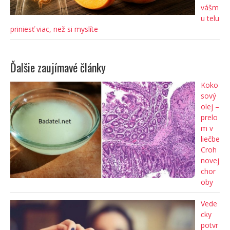
vášm
u telu
priniesť viac, než si myslíte
Ďalšie zaujímavé články
Koko
sový
olej –
prelo
m v
liečbe
Croh
novej
chor
oby
Vede
cky
potvr