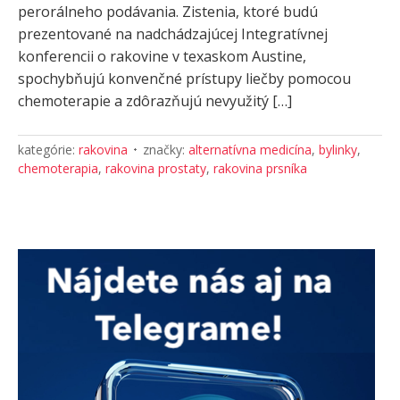
perorálneho podávania. Zistenia, ktoré budú
prezentované na nadchádzajúcej Integratívnej
konferencii o rakovine v texaskom Austine,
spochybňujú konvenčné prístupy liečby pomocou
chemoterapie a zdôrazňujú nevyužitý […]
kategórie:
rakovina
značky:
alternatívna medicína
,
bylinky
,
chemoterapia
,
rakovina prostaty
,
rakovina prsníka