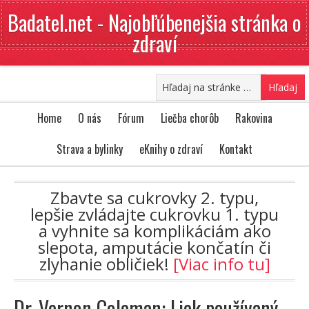
Badatel.net - Najobľúbenejšia stránka o
zdraví
Home
O nás
Fórum
Liečba chorôb
Rakovina
Strava a bylinky
eKnihy o zdraví
Kontakt
Zbavte sa cukrovky 2. typu,
lepšie zvládajte cukrovku 1. typu
a vyhnite sa komplikáciám ako
slepota, amputácie končatín či
zlyhanie obličiek!
[Viac info tu]
Dr. Vernon Coleman: Liek používaný