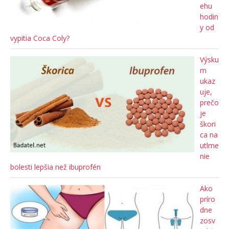
ehu
hodin
y od
vypitia Coca Coly?
Výsku
m
ukaz
uje,
prečo
je
škori
ca na
utlme
nie
bolesti lepšia než ibuprofén
Ako
príro
dne
zosv