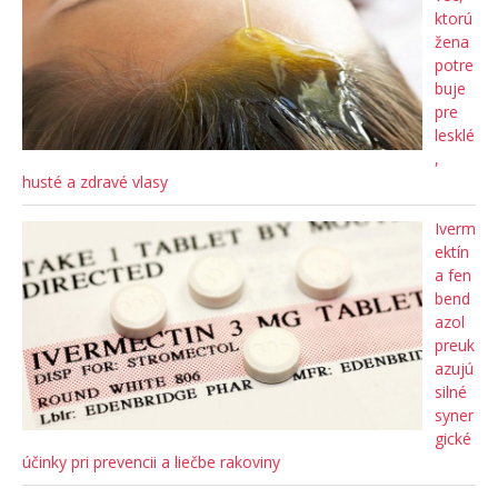
ktorú
žena
potre
buje
pre
lesklé
,
husté a zdravé vlasy
Iverm
ektín
a fen
bend
azol
preuk
azujú
silné
syner
gické
účinky pri prevencii a liečbe rakoviny