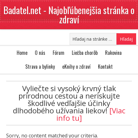
Badatel.net - Najobľúbenejšia stránka o
zdraví
Home
O nás
Fórum
Liečba chorôb
Rakovina
Strava a bylinky
eKnihy o zdraví
Kontakt
Vyliečte si vysoký krvný tlak
prírodnou cestou a neriskujte
škodlivé vedľajšie účinky
dlhodobého užívania liekov!
[Viac
info tu]
Sorry, no content matched your criteria.