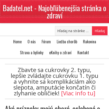
Badatel.net - Najobľúbenejšia stránka o
zdraví
Home
O nás
Fórum
Liečba chorôb
Rakovina
Strava a bylinky
eKnihy o zdraví
Kontakt
Zbavte sa cukrovky 2. typu,
lepšie zvládajte cukrovku 1. typu
a vyhnite sa komplikáciám ako
slepota, amputácie končatín či
zlyhanie obličiek!
[Viac info tu]
Aké príznaky majú choré, oslabené a