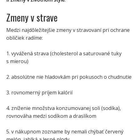
Zmeny v strave
Medzi najdôležitejšie zmeny v stravovaní pri ochrane
obličiek radíme:
1. vyvážená strava (cholesterol a saturované tuky
s mierou)
2. absolútne nie hladovkám pri pokusoch o chudnutie
3. rovnomerný príjem kalórií
4. zníženie množstva konzumovanej soli (sodíka),
rovnováha medzi sodíkom a draslíkom
5. v nákupnom zozname by nemali chýbať červený
melón, jablká a lesné plody