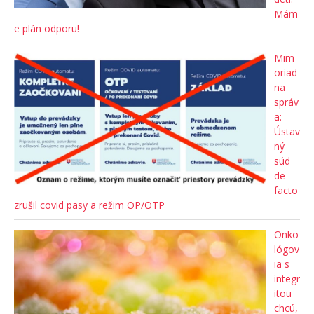
Mám
e plán odporu!
Mim
oriad
na
správ
a:
Ústav
ný
súd
de-
facto
zrušil covid pasy a režim OP/OTP
Onko
lógov
ia s
integr
itou
chcú,