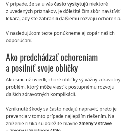
V prípade, že sa u vás
často vyskytujú
niektoré
z uvedených príznakov, je dôležité čím skôr navštíviť
lekára, aby ste zabránili ďalšiemu rozvoju ochorenia.
V nasledujúcom texte ponúkneme aj zopár našich
odporúčaní.
Ako predchádzať ochoreniam
a posilniť svoje obličky
Ako sme už uviedli, choré obličky sý vážny zdravotný
problém, ktorý môže viesť k postupnému rozvoju
ďalších zdravotných komplikácií.
Vzniknuté škody sa často nedajú napraviť, preto je
prevencia v tomto prípade najlepším riešením. Na
zníženie rizika sú dôležité hlavne
zmeny v strave
a
zmeny v životnom štýle
.