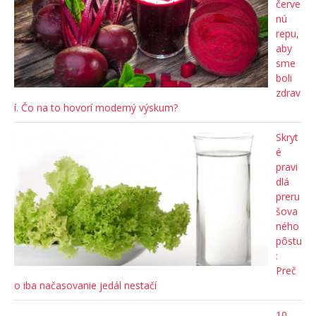
červe
nú
repu,
aby
sme
boli
zdrav
í. Čo na to hovorí moderný výskum?
Skryt
é
pravi
dlá
preru
šova
ného
pôstu
:
Preč
o iba načasovanie jedál nestačí
10