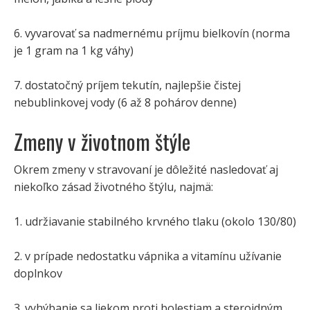
6. vyvarovať sa nadmernému príjmu bielkovín (norma
je 1 gram na 1 kg váhy)
7. dostatočný príjem tekutín, najlepšie čistej
nebublinkovej vody (6 až 8 pohárov denne)
Zmeny v životnom štýle
Okrem zmeny v stravovaní je dôležité nasledovať aj
niekoľko zásad životného štýlu, najmä:
1. udržiavanie stabilného krvného tlaku (okolo 130/80)
2. v prípade nedostatku vápnika a vitamínu užívanie
doplnkov
3. vyhýbanie sa liekom proti bolestiam a steroidným