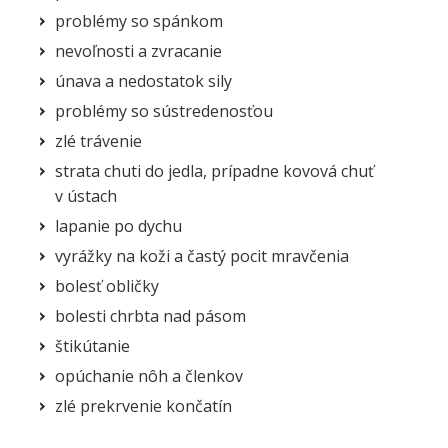
problémy so spánkom
nevoľnosti a zvracanie
únava a nedostatok sily
problémy so sústredenosťou
zlé trávenie
strata chuti do jedla, prípadne kovová chuť
v ústach
lapanie po dychu
vyrážky na koži a častý pocit mravčenia
bolesť obličky
bolesti chrbta nad pásom
štikútanie
opúchanie nôh a členkov
zlé prekrvenie končatín