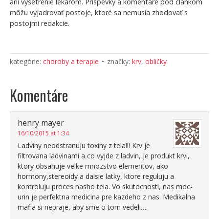
ani vyšetrenie lekárom. Príspevky a komentáre pod článkom
môžu vyjadrovať postoje, ktoré sa nemusia zhodovať s
postojmi redakcie.
kategórie:
choroby a terapie
značky:
krv
,
obličky
Komentáre
henry mayer
16/10/2015 at 1:34
Ladviny neodstranuju toxiny z tela!!! Krv je
filtrovana ladvinami a co vyjde z ladvin, je produkt krvi,
ktory obsahuje velke mnozstvo elementov, ako
hormony,stereoidy a dalsie latky, ktore reguluju a
kontroluju proces nasho tela. Vo skutocnosti, nas moc-
urin je perfektna medicina pre kazdeho z nas. Medikalna
mafia si nepraje, aby sme o tom vedeli….