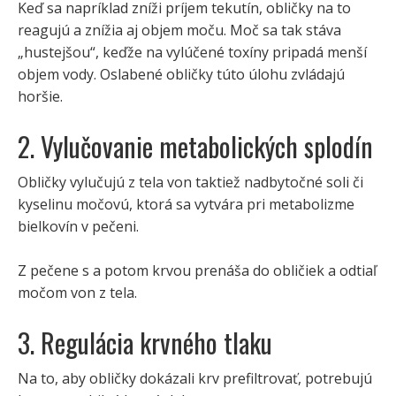
Keď sa napríklad zníži príjem tekutín, obličky na to
reagujú a znížia aj objem moču. Moč sa tak stáva
„hustejšou“, keďže na vylúčené toxíny pripadá menší
objem vody. Oslabené obličky túto úlohu zvládajú
horšie.
2. Vylučovanie metabolických splodín
Obličky vylučujú z tela von taktiež nadbytočné soli či
kyselinu močovú, ktorá sa vytvára pri metabolizme
bielkovín v pečeni.
Z pečene s a potom krvou prenáša do obličiek a odtiaľ
močom von z tela.
3. Regulácia krvného tlaku
Na to, aby obličky dokázali krv prefiltrovať, potrebujú