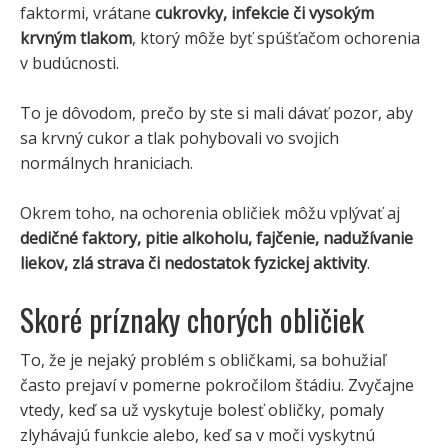
faktormi, vrátane
cukrovky, infekcie či vysokým
krvným tlakom
, ktorý môže byť spúšťačom ochorenia
v budúcnosti.
To je dôvodom, prečo by ste si mali dávať pozor, aby
sa krvný cukor a tlak pohybovali vo svojich
normálnych hraniciach.
Okrem toho, na ochorenia obličiek môžu vplývať aj
dedičné faktory, pitie alkoholu, fajčenie, nadužívanie
liekov, zlá strava či nedostatok fyzickej aktivity
.
Skoré príznaky chorých obličiek
To, že je nejaký problém s obličkami, sa bohužiaľ
často prejaví v pomerne pokročilom štádiu. Zvyčajne
vtedy, keď sa už vyskytuje bolesť obličky, pomaly
zlyhávajú funkcie alebo, keď sa v moči vyskytnú