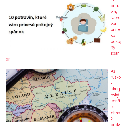
potra
vín,
ktoré
vám
prine
sú
pokoj
ný
spán
ok
Až
rusko
-
ukraji
nský
konfli
kt
obna
žil
podv