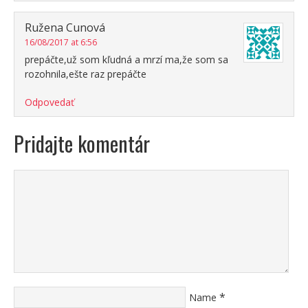
Ružena Cunová
16/08/2017 at 6:56
prepáčte,už som kľudná a mrzí ma,že som sa
rozohnila,ešte raz prepáčte
Odpovedať
Pridajte komentár
*
Name