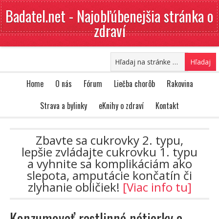
Badatel.net - Najobľúbenejšia stránka o
zdraví
Home
O nás
Fórum
Liečba chorôb
Rakovina
Strava a bylinky
eKnihy o zdraví
Kontakt
Zbavte sa cukrovky 2. typu,
lepšie zvládajte cukrovku 1. typu
a vyhnite sa komplikáciám ako
slepota, amputácie končatín či
zlyhanie obličiek!
[Viac info tu]
Konzumovať rastlinné nátierky a