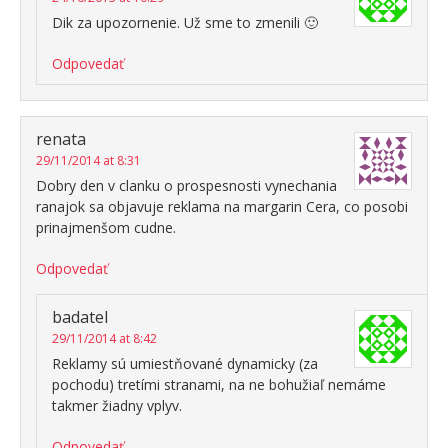
Dik za upozornenie. Už sme to zmenili 🙂
Odpovedať
renata
29/11/2014 at 8:31
Dobry den v clanku o prospesnosti vynechania
ranajok sa objavuje reklama na margarin Cera, co posobi
prinajmenšom cudne.
Odpovedať
badatel
29/11/2014 at 8:42
Reklamy sú umiestňované dynamicky (za
pochodu) tretími stranami, na ne bohužiaľ nemáme
takmer žiadny vplyv.
Odpovedať