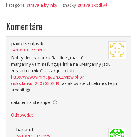
kategórie:
strava a bylinky
značky:
strava škodlivá
Komentáre
pavol skulavik
24/10/2013 at 10:03
Dobry den, v clanku Rastline „masla“ –
margariny vam nefunguje linka na „Margariny jsou
zdravotni riziko“ tak ak je to tato,
http://www.wmmagazin.cz/view.php?
cisloclanku=2009030249
tak ak by ste chceli mozte ju
zmenit 😉
dakujem a ste super 🙂
Odpovedať
badatel
24/10/2013 at 10:29