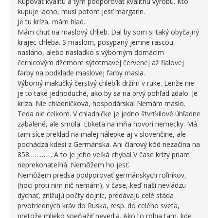
Kupovať kvalitu a tým podporovať kvalitnú výrobu. Kto
kupuje lacno, musí potom jesť margarín.
Je tu kríza, mám hlad.
Mám chuť na maslový chlieb. Dal by som si taký obyčajný
krajec chleba. S maslom, posypaný jemne rascou,
naslano, alebo nasladko s výborným domácim
černicovým džemom sýtotmavej červenej až fialovej
farby na podklade maslovej farby masla.
Výborný mäkučký čerstvý chlebík držím v ruke. Lenže nie
je to také jednoduché, ako by sa na prvý pohľad zdalo. Je
kríza. Nie chladničková, hospodárska! Nemám maslo.
Teda nie celkom. V chladničke je jedno štvrťkilové úhľadne
zabalené, ale smola. Etiketa na mňa hovorí nemecky. Má
tam síce preklad na malej nálepke aj v slovenčine, ale
pochádza kdesi z Germánska. Ani čiarový kód nezačína na
858…………. A to je jeho veľká chyba! V čase krízy priam
neprekonateľná. Nemôžem ho jesť.
Nemôžem predsa podporovať germánskych roľníkov,
(hoci proti nim nič nemám), v čase, keď naši nevládzu
dýchať, znižujú počty dojníc, predávajú celé stáda
prvotriednych kráv do Ruska, resp. do celého sveta,
pretože mlieko speňažiť nevedia. Ako to robia tam, kde