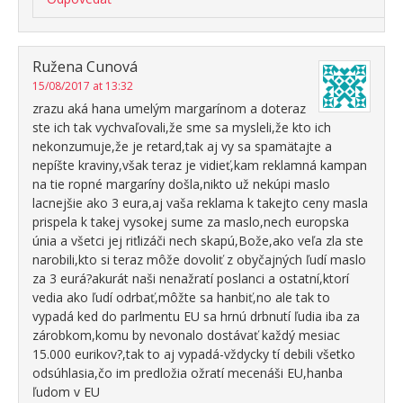
Ružena Cunová
15/08/2017 at 13:32
zrazu aká hana umelým margarínom a doteraz
ste ich tak vychvaľovali,že sme sa mysleli,že kto ich
nekonzumuje,že je retard,tak aj vy sa spamätajte a
nepíšte kraviny,však teraz je vidieť,kam reklamná kampan
na tie ropné margaríny došla,nikto už nekúpi maslo
lacnejšie ako 3 eura,aj vaša reklama k takejto ceny masla
prispela k takej vysokej sume za maslo,nech europska
únia a všetci jej riťlizáči nech skapú,Bože,ako veľa zla ste
narobili,kto si teraz môže dovoliť z obyčajných ľudí maslo
za 3 eurá?akurát naši nenažratí poslanci a ostatní,ktorí
vedia ako ľudí odrbať,môžte sa hanbiť,no ale tak to
vypadá ked do parlmentu EU sa hrnú drbnutí ľudia iba za
zárobkom,komu by nevonalo dostávať každý mesiac
15.000 eurikov?,tak to aj vypadá-vždycky tí debili všetko
odsúhlasia,čo im predložia ožratí mecenáši EU,hanba
ľudom v EU