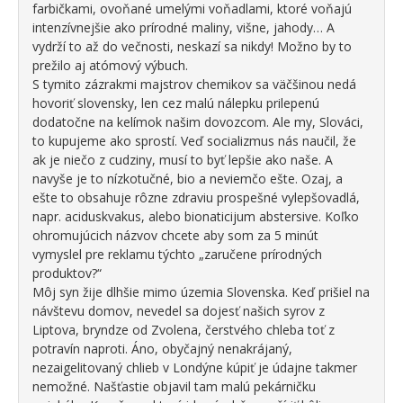
farbičkami, ovoňané umelými voňadlami, ktoré voňajú
intenzívnejšie ako prírodné maliny, višne, jahody… A
vydrží to až do večnosti, neskazí sa nikdy! Možno by to
prežilo aj atómový výbuch.
S tymito zázrakmi majstrov chemikov sa väčšinou nedá
hovoriť slovensky, len cez malú nálepku prilepenú
dodatočne na kelímok našim dovozcom. Ale my, Slováci,
to kupujeme ako sprostí. Veď socializmus nás naučil, že
ak je niečo z cudziny, musí to byť lepšie ako naše. A
navyše je to nízkotučné, bio a neviemčo ešte. Ozaj, a
ešte to obsahuje rôzne zdraviu prospešné vylepšovadlá,
napr. aciduskvakus, alebo bionaticijum abstersive. Koľko
ohromujúcich názvov chcete aby som za 5 minút
vymyslel pre reklamu týchto „zaručene prírodných
produktov?“
Môj syn žije dlhšie mimo územia Slovenska. Keď prišiel na
návštevu domov, nevedel sa dojesť našich syrov z
Liptova, bryndze od Zvolena, čerstvého chleba toť z
potravín naproti. Áno, obyčajný nenakrájaný,
nezaigelitovaný chlieb v Londýne kúpiť je údajne takmer
nemožné. Našťastie objavil tam malú pekárničku