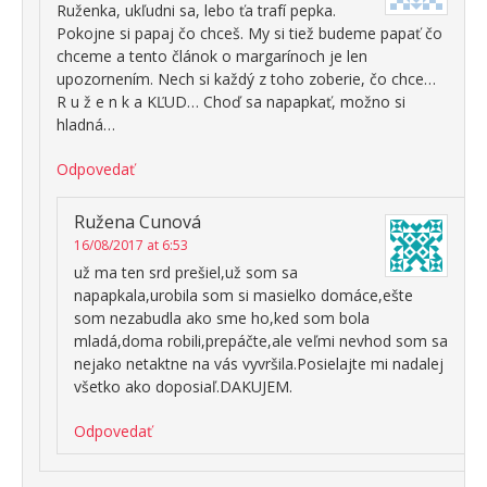
Ruženka, ukľudni sa, lebo ťa trafí pepka.
Pokojne si papaj čo chceš. My si tiež budeme papať čo
chceme a tento článok o margarínoch je len
upozornením. Nech si každý z toho zoberie, čo chce…
R u ž e n k a KĽUD… Choď sa napapkať, možno si
hladná…
Odpovedať
Ružena Cunová
16/08/2017 at 6:53
už ma ten srd prešiel,už som sa
napapkala,urobila som si masielko domáce,ešte
som nezabudla ako sme ho,ked som bola
mladá,doma robili,prepáčte,ale veľmi nevhod som sa
nejako netaktne na vás vyvršila.Posielajte mi nadalej
všetko ako doposiaľ.DAKUJEM.
Odpovedať