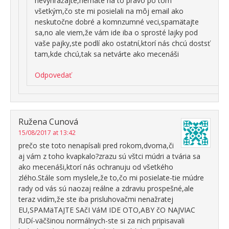
nevyhrážajte,nemáte na to právo po tom
všetkým,čo ste mi posielali na môj email ako
neskutočne dobré a komnzumné veci,spamätajte
sa,no ale viem,že vám ide iba o sprosté lajky pod
vaše pajky,ste podlí ako ostatní,ktorí nás chcú dostsť
tam,kde chcú,tak sa netvárte ako mecenáši
Odpovedať
Ružena Cunová
15/08/2017 at 13:42
prečo ste toto nenapísali pred rokom,dvoma,či
aj vám z toho kvapkalo?zrazu sú vštci múdri a tvária sa
ako mecenáši,ktorí nás ochranuju od všetkého
zlého.Stále som myslele,že to,čo mi posielate-tie múdre
rady od vás sú naozaj reálne a zdraviu prospešné,ale
teraz vidím,že ste iba prisluhovačmi nenažratej
EU,SPAMäTAJTE SAčI VáM IDE OTO,ABY čO NAJVIAC
ľUDí-väčšinou normálnych-ste si za nich pripisavali