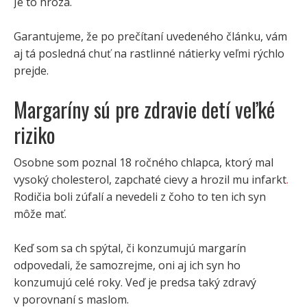
Je to hrôza.
Garantujeme, že po prečítaní uvedeného článku, vám
aj tá posledná chuť na rastlinné nátierky veľmi rýchlo
prejde.
Margaríny sú pre zdravie detí veľké
riziko
Osobne som poznal 18 ročného chlapca, ktorý mal
vysoký cholesterol, zapchaté cievy a hrozil mu infarkt
.
Rodičia boli zúfalí a nevedeli z čoho to ten ich syn
môže mať.
Keď som sa ch spýtal, či konzumujú margarín
odpovedali, že samozrejme, oni aj ich syn ho
konzumujú celé roky. Veď je predsa taký zdravý
v porovnaní s maslom.