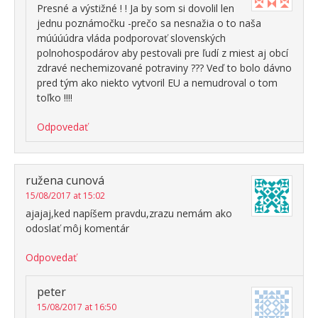
Presné a výstižné ! ! Ja by som si dovolil len
jednu poznámočku -prečo sa nesnažia o to naša
múúúúdra vláda podporovať slovenských
polnohospodárov aby pestovali pre ľudí z miest aj obcí
zdravé nechemizované potraviny ??? Veď to bolo dávno
pred tým ako niekto vytvoril EU a nemudroval o tom
toľko !!!!
Odpovedať
ružena cunová
15/08/2017 at 15:02
ajajaj,ked napíšem pravdu,zrazu nemám ako
odoslať môj komentár
Odpovedať
peter
15/08/2017 at 16:50