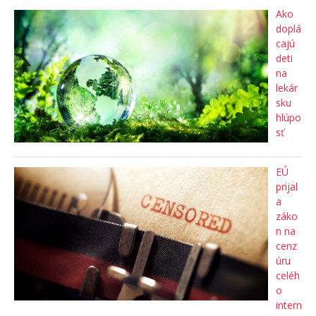
Ako
doplá
cajú
deti
na
lekár
sku
hlúpo
sť
EÚ
prijal
a
záko
n na
cenz
úru
celéh
o
intern