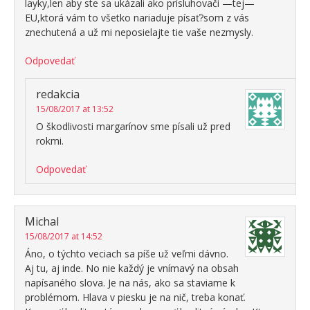
layky,len aby ste sa ukázali ako prísluhovači —tej—
EU,ktorá vám to všetko nariaduje písať?som z vás
znechutená a už mi neposielajte tie vaše nezmysly.
Odpovedať
redakcia
15/08/2017 at 13:52
O škodlivosti margarínov sme písali už pred
rokmi.
Odpovedať
Michal
15/08/2017 at 14:52
Áno, o týchto veciach sa píše už veľmi dávno.
Aj tu, aj inde. No nie každý je vnímavý na obsah
napísaného slova. Je na nás, ako sa staviame k
problémom. Hlava v piesku je na nič, treba konať.