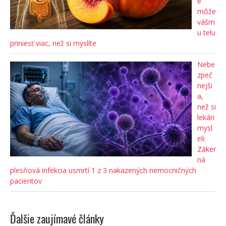
e
môže
vášm
u telu
priniesť viac, než si myslíte
Nebe
zpeč
nejši
a,
než si
lekári
mysl
eli:
Záker
ná
plesňová infekcia usmrtí 1 z 3 nakazených nemocničných
pacientov
Ďalšie zaujímavé články