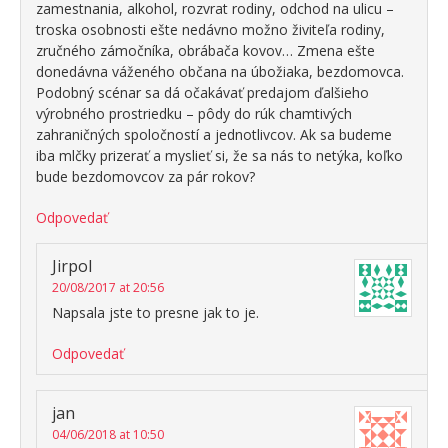
zamestnania, alkohol, rozvrat rodiny, odchod na ulicu –
troska osobnosti ešte nedávno možno živiteľa rodiny,
zručného zámočníka, obrábača kovov… Zmena ešte
donedávna váženého občana na úbožiaka, bezdomovca.
Podobný scénar sa dá očakávať predajom ďalšieho
výrobného prostriedku – pôdy do rúk chamtivých
zahraničných spoločností a jednotlivcov. Ak sa budeme
iba mlčky prizerať a myslieť si, že sa nás to netýka, koľko
bude bezdomovcov za pár rokov?
Odpovedať
Jirpol
20/08/2017 at 20:56
Napsala jste to presne jak to je.
Odpovedať
jan
04/06/2018 at 10:50