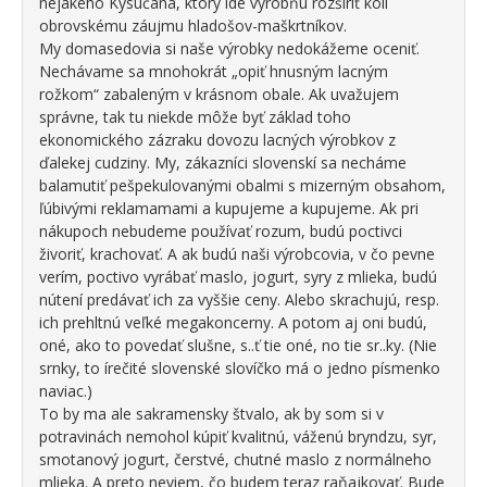
nejakého Kysučana, ktorý ide výrobňu rozšíriť kôli
obrovskému záujmu hladošov-maškrtníkov.
My domasedovia si naše výrobky nedokážeme oceniť.
Nechávame sa mnohokrát „opiť hnusným lacným
rožkom“ zabaleným v krásnom obale. Ak uvažujem
správne, tak tu niekde môže byť základ toho
ekonomického zázraku dovozu lacných výrobkov z
ďalekej cudziny. My, zákazníci slovenskí sa necháme
balamutiť pešpekulovanými obalmi s mizerným obsahom,
ľúbivými reklamamami a kupujeme a kupujeme. Ak pri
nákupoch nebudeme používať rozum, budú poctivci
živoriť, krachovať. A ak budú naši výrobcovia, v čo pevne
verím, poctivo vyrábať maslo, jogurt, syry z mlieka, budú
nútení predávať ich za vyššie ceny. Alebo skrachujú, resp.
ich prehltnú veľké megakoncerny. A potom aj oni budú,
oné, ako to povedať slušne, s..ť tie oné, no tie sr..ky. (Nie
srnky, to írečité slovenské slovíčko má o jedno písmenko
naviac.)
To by ma ale sakramensky štvalo, ak by som si v
potravinách nemohol kúpiť kvalitnú, váženú bryndzu, syr,
smotanový jogurt, čerstvé, chutné maslo z normálneho
mlieka. A preto neviem, čo budem teraz raňajkovať. Bude