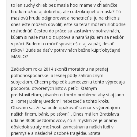
to len suchý chlieb bez masla hoci máme v chladničke
hrudu možno aj dobrého, ale cudzokrajného masla? Tú
maslovú hrudu odignorovať a nenatrieť si ju na chlieb si
dnes ešte môžem dovoliť, ešte sa teraz môžem slobodne
rozhodnúť. Cestou do práce sa zastavím v potravinách,
kúpim si naše maslo z Liptova a naraňajkujem sa neskôr
v práci. Budem to môcť spraviť ešte aj za päť, desať
rokov? Bude sa dať v potravinách bežne kúpiť obyčajné
MASLO?
Začiatkom roku 2014 skončí moratóriu na predaj
poľnohospodárskej a lesnej pôdy zahraničným
subjektom. Chcem prispieť k zamedzeniu tohto výpredaja
podporou otvorených listov, petícii štátnym
predstaviteľom, písaním o tomto probléme aby si aj Jano
z Hornej Dolnej uvedomil nebezpečie tohto kroku.
Obávam sa, že sa bude opakovať scénar s výpredajom
našich firiem, bánk, poisťovní… Dnes má len Bratislava
údajne 3000 bezdomovcov, čo si myslím že je priamy
dôsledok straty možnosti zamestnania našich ľudí v
priemysle a následné osobné tragédie. Strata