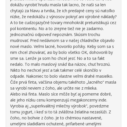
dokážu vyrobiť hrudu masla tak lacno, že naši sa len
chytajú za hlavu a tvrdia, že ich predajné ceny sú natoľko
nízke, že nedokážu z výnosov pokryť ani výrobné náklady?
A to tie cudzojazyčné tovary mnohokrát preturistikujú cez
pol kontinentu. No a to zrejme tiež nie je zadarmo.
Jednoznačnú odpoveď nepoznám. Skúsim trochu
mudrovať. Pred nedávnom sa v našej chladničke objavilo
nové maslo. Veľmi lacné, hovorilo poľsky. Keby som sa s
nim chcel zhovárať, asi by bolo všetko OK, dohovorili by
sme sa. Lenže ja som ho chcel jesť. No a to sa fakt
nedalo. To malo maslový snáď iba názov, chuť hroznú.
Nikto ho nechcel jesť a tak takmer celé skončilo v
odpade. Nakoniec to bolo vlastne veľmi drahé masielko.
Čiže prvá finta, väčšina objemu takéhoto „lacného“ masla
sa vyrobí neviem z čoho, ale určite nie z mlieka.
Alebo iná finta. Maslo síce môže byť aj pomerne dobré,
ale jeho nízku cenu kompenzujú megakoncerny inde.
Vyrobia aj „superkvalitný mliečny výrobok“, povedzme
tomu jogurt, i keď si to tá zvláštna želatína nezaslúži. Z
čoho, no bohvie z čoho. Je to chémiou nastavené,
umelými sladidlami ochutené, prifarbené umelými