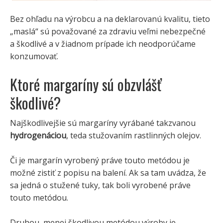
Bez ohľadu na výrobcu a na deklarovanú kvalitu, tieto
„maslá“ sú považované za zdraviu veľmi nebezpečné
a škodlivé a v žiadnom prípade ich neodporúčame
konzumovať.
Ktoré margaríny sú obzvlášť
škodlivé?
Najškodlivejšie sú margaríny vyrábané takzvanou
hydrogenáciou
, teda stužovaním rastlinných olejov.
Či je margarín vyrobený práve touto metódou je
možné zistiť z popisu na balení. Ak sa tam uvádza, že
sa jedná o stužené tuky, tak boli vyrobené práve
touto metódou.
Druhou, menej škodlivou metódou výroby je