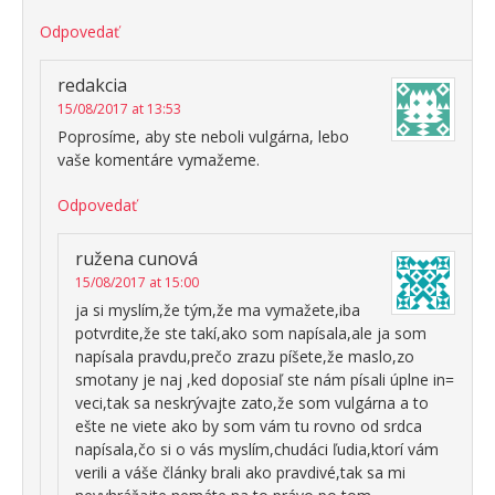
Odpovedať
redakcia
15/08/2017 at 13:53
Poprosíme, aby ste neboli vulgárna, lebo
vaše komentáre vymažeme.
Odpovedať
ružena cunová
15/08/2017 at 15:00
ja si myslím,že tým,že ma vymažete,iba
potvrdite,že ste takí,ako som napísala,ale ja som
napísala pravdu,prečo zrazu píšete,že maslo,zo
smotany je naj ,ked doposiaľ ste nám písali úplne in=
veci,tak sa neskrývajte zato,že som vulgárna a to
ešte ne viete ako by som vám tu rovno od srdca
napísala,čo si o vás myslím,chudáci ľudia,ktorí vám
verili a váše články brali ako pravdivé,tak sa mi