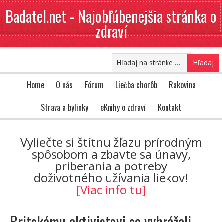
Badatel.net - Najobľúbenejšia stránka o
zdraví
Home
O nás
Fórum
Liečba chorôb
Rakovina
Strava a bylinky
eKnihy o zdraví
Kontakt
Vyliečte si štítnu žľazu prírodným
spôsobom a zbavte sa únavy,
priberania a potreby
doživotného užívania liekov!
[Viac info tu]
Britskému aktivistovi sa vyhrážali