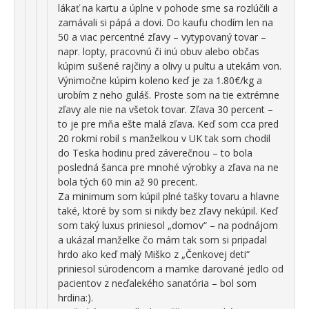
lákať na kartu a úplne v pohode sme sa rozlúčili a
zamávali si pápá a dovi. Do kaufu chodím len na
50 a viac percentné zľavy – vytypovaný tovar –
napr. lopty, pracovnú či inú obuv alebo občas
kúpim sušené rajčiny a olivy u pultu a utekám von.
Výnimočne kúpim koleno keď je za 1.80€/kg a
urobím z neho guláš. Proste som na tie extrémne
zľavy ale nie na všetok tovar. Zľava 30 percent –
to je pre mňa ešte malá zľava. Keď som cca pred
20 rokmi robil s manželkou v UK tak som chodil
do Teska hodinu pred záverečnou – to bola
posledná šanca pre mnohé výrobky a zľava na ne
bola tých 60 min až 90 precent.
Za minimum som kúpil plné tašky tovaru a hlavne
také, ktoré by som si nikdy bez zľavy nekúpil. Keď
som taký luxus priniesol „domov“ – na podnájom
a ukázal manželke čo mám tak som si pripadal
hrdo ako keď malý Miško z „Čenkovej deti“
priniesol súrodencom a mamke darované jedlo od
pacientov z neďalekého sanatória – bol som
hrdina:).