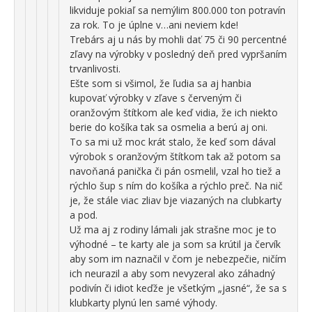
likviduje pokiaľ sa nemýlim 800.000 ton potravín
za rok. To je úplne v…ani neviem kde!
Trebárs aj u nás by mohli dať 75 či 90 percentné
zľavy na výrobky v posledný deň pred vypršaním
trvanlivosti.
Ešte som si všimol, že ľudia sa aj hanbia
kupovať výrobky v zľave s červeným či
oranžovým štítkom ale keď vidia, že ich niekto
berie do košíka tak sa osmelia a berú aj oni.
To sa mi už moc krát stalo, že keď som dával
výrobok s oranžovým štítkom tak až potom sa
navoňaná panička či pán osmelil, vzal ho tiež a
rýchlo šup s ním do košíka a rýchlo preč. Na nič
je, že stále viac zliav bje viazaných na clubkarty
a pod.
Už ma aj z rodiny lámali jak strašne moc je to
výhodné – te karty ale ja som sa krútil ja červík
aby som im naznačil v čom je nebezpečie, ničím
ich neurazil a aby som nevyzeral ako záhadný
podivín či idiot keďže je všetkým „jasné“, že sa s
klubkarty plynú len samé výhody.