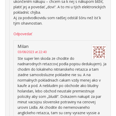
ukončením nákupu – chcem sa k nej s nákupom blížiť,
platiť jej a povedať „dovi“. A to mi u tých elektronických
pokladníc chýba.
Aj za podvodkovidu som radšej odstál šóru než ísť k
tým ohavnostian.
Odpovedať
Milan
03/08/2023 at 22:40
Ste super len skoda ze chodite do
nadnarodnych retazcov( podla popisu dedukujem). Ja
chodim do lokalneho nitrianskeho retazca a tam
ziadne samoobsluzne pokladne nie su. A na
normalnych pokladniach cakam vzdy menej ako v
kaufe a pod. A nebludim po obchode ako bludny
holandan, lebo obchod neustale premiestnuje
polozky aby som „bludil“. Dokazem nakupit za par
minut vacsijou slovenske potraviny na cenovej
urovni Liidla. Ak chodite do nemenovaneho
anglickeho retazca, tam su ceny vyrazne vyssie a