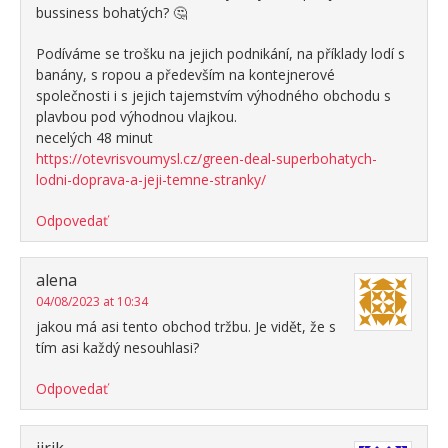
bussiness bohatých? 🤔
Podíváme se trošku na jejich podnikání, na příklady lodí s
banány, s ropou a především na kontejnerové
společnosti i s jejich tajemstvím výhodného obchodu s
plavbou pod výhodnou vlajkou.
necelých 48 minut
https://otevrisvoumysl.cz/green-deal-superbohatych-
lodni-doprava-a-jeji-temne-stranky/
Odpovedať
alena
04/08/2023 at 10:34
jakou má asi tento obchod tržbu. Je vidět, že s
tím asi každý nesouhlasi?
Odpovedať
jirik