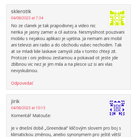
sklerotik
04/08/2023 at 7:34
No ze clanek je tak prapodivnej a video nic
nerika je jasny zamer a cil autora. Nesmyslnost pouzivani
mobilu s nejakou aplikaci je ujetina. Ja nemam ani mobil
ani televizi ani radio a do obchodu vubec nechodim. Tak
at se mladi lide laskave zamysli zda v tomto chteji zit.
Protoze i oni jednou zestarnou a pokavad ot jeste jde
zblbnou vic nez je jim mila a na plesce uz si ani vlas
nevyskubnou.
Odpovedať
jirik
04/08/2023 at 10:13
Komentář Matouše:
Je v dnešní době „Greendeal“ klíčovým slovem pro boj s
klimatickou změnou, anebo synonymem pro ještě větší