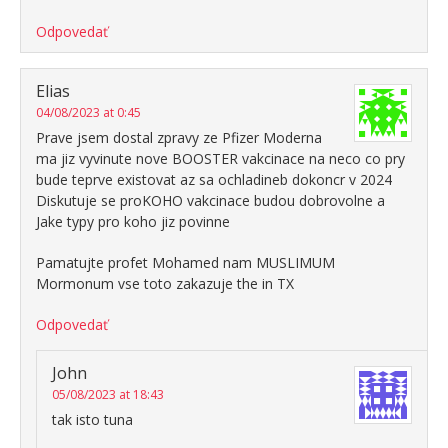
Odpovedať
Elias
04/08/2023 at 0:45
Prave jsem dostal zpravy ze Pfizer Moderna
ma jiz vyvinute nove BOOSTER vakcinace na neco co pry
bude teprve existovat az sa ochladineb dokoncr v 2024
Diskutuje se proKOHO vakcinace budou dobrovolne a
Jake typy pro koho jiz povinne
Pamatujte profet Mohamed nam MUSLIMUM
Mormonum vse toto zakazuje the in TX
Odpovedať
John
05/08/2023 at 18:43
tak isto tuna