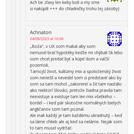
Ach tie zľavy len keby boli a my sme
si nakúpíli +++ do chladničky trohu tej zásoby)
Achnaton
04/08/2023 at 16:06
„Boža“, v UK som makal aby som
nemusel brať hypotéky keďže mi chýbali Sk lebo
som chcel predať byt a kúpiť dom a väčší
pozemok.
Tamojší život, kultúrny mix a spoločenský život
som neriešil a nevedel som si predstaviť ako by
som sa tam mohol „zakoreniť a žiť tam nastálo
ako niektorí Slováci, pretože žiadna pravda tam
neexistuje a existuje tam len mix všetkého –
bordel – i keď pár skutočne normálnych bielych
angličanov som tam poznal.
Ale inak každý je tam každému ukradnutý – keď
sa láme chlieb ale aj keď sa neláme. Nejak som
to tam musel vydržať.