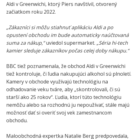
Aldi v Greenwichi, ktorý Piers navštívil, otvorený
začiatkom roku 2022.
„Zákazníci si môžu stiahnuť aplikáciu Aldi a po
opustení obchodu im bude automaticky naúčtovaná
suma za nákup,“
uviedol supermarket.
„Séria hi-tech
kamier sleduje zákazníkov počas celej doby nákupu.“
BBC tiež poznamenala, že obchod Aldi v Greenwichi
tiež kontroluje, či ľudia nakupujúci alkohol sú plnoletí.
Kamery v obchode využívajú technológiu na
odhadovanie veku tváre, aby „skontrolovali, či sú
starší ako 25 rokov“. Ľudia, ktorí túto technológiu
nemôžu alebo sa rozhodnú ju nepoužívať, stále majú
možnosť dať si overiť svoj vek zamestnancom
obchodu.
Maloobchodná expertka Natalie Berg predpovedala,