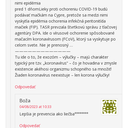
nimi epidémia
pred 1 dňomLieky proti ochoreniu COVID-19 budú
podávať mačkám na Cypre, pretože sa medzi nimi
vyskytla epidémia ochorenia infekčná peritonitída
mačiek (FIP). TASR prevzala štvrtkovú správu z tlačovej
agentúry DPA. Ide o vírusové ochorenie spôsobované
mačacím koronavírusom (FCoV), ktorý sa vyskytuje po
celom svete. Nie je prenosný …
—————————————
Tu ide o to, že exozóm – výlučky – majú charakter
typický pre tzv. „koronavírus“ – čo je hovadina v zmysle
existencie akéhosi organizmu schopného sa množiť!
Žiaden koronavírus neexistuje – len korona výlučky!
Odpovedať
Boža
04/08/2023 at 10:33
Lepšia je prevencia ako liečba°°°°°°°°
Odpovedať