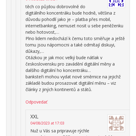
těch co půjdou dobrovolně do
digitálního koncentráku bude hodně, většina z
důvodu pohodlí jako je – platba přes mobil,
internetbanking, nemuset nosit u sebe peněženku
nebo hotovost,…
Plno lidem nedochází k čemu toto směřuje a ještě
tomu jsou nápomocni a také odmítají diskuyi,
důkazy,…
Otázkou je jak moc velký bude nátlak v
československu pro zavádění digitální měny a
dalšího digitální ho koncentráku…
banksteři mohou vydat nové směrnice na jejichž
základě budou prosazovat digitální měnu – viz
články z jiných kontinentů a států.
Odpovedať
XXL
04/08/2023 at 17:03
Nuž u Vás sa pripravuje rýchle