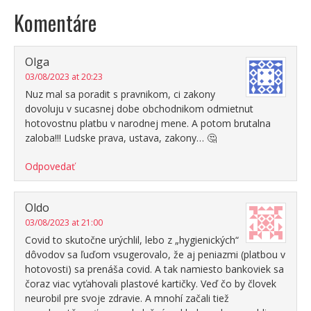
Komentáre
Olga
03/08/2023 at 20:23
Nuz mal sa poradit s pravnikom, ci zakony
dovoluju v sucasnej dobe obchodnikom odmietnut
hotovostnu platbu v narodnej mene. A potom brutalna
zaloba!!! Ludske prava, ustava, zakony… 🤔
Odpovedať
Oldo
03/08/2023 at 21:00
Covid to skutočne urýchlil, lebo z „hygienických“
dôvodov sa ľuďom vsugerovalo, že aj peniazmi (platbou v
hotovosti) sa prenáša covid. A tak namiesto bankoviek sa
čoraz viac vyťahovali plastové kartičky. Veď čo by človek
neurobil pre svoje zdravie. A mnohí začali tiež