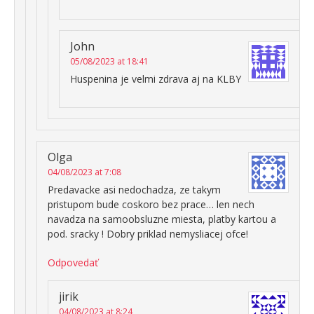
John
05/08/2023 at 18:41
Huspenina je velmi zdrava aj na KLBY
Olga
04/08/2023 at 7:08
Predavacke asi nedochadza, ze takym
pristupom bude coskoro bez prace… len nech
navadza na samoobsluzne miesta, platby kartou a
pod. sracky ! Dobry priklad nemysliacej ofce!
Odpovedať
jirik
04/08/2023 at 8:24