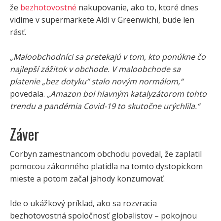
že
bezhotovostné
nakupovanie, ako to, ktoré dnes
vidíme v supermarkete Aldi v Greenwichi, bude len
rásť.
„Maloobchodníci sa pretekajú v tom, kto ponúkne čo
najlepší zážitok v obchode. V maloobchode sa
platenie „bez dotyku“ stalo novým normálom,“
povedala.
„Amazon bol hlavným katalyzátorom tohto
trendu a pandémia Covid-19 to skutočne urýchlila.“
Záver
Corbyn zamestnancom obchodu povedal, že zaplatil
pomocou zákonného platidla na tomto dystopickom
mieste a potom začal jahody konzumovať.
Ide o ukážkový príklad, ako sa rozvracia
bezhotovostná spoločnosť globalistov – pokojnou