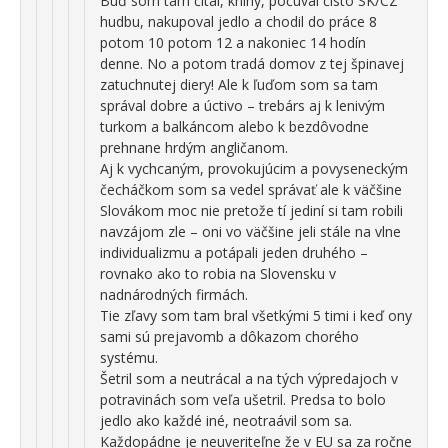
Buď som tam čítal, knihy, počúval čisto SK/CZ
hudbu, nakupoval jedlo a chodil do práce 8
potom 10 potom 12 a nakoniec 14 hodín
denne. No a potom tradá domov z tej špinavej
zatuchnutej diery! Ale k ľuďom som sa tam
správal dobre a úctivo – trebárs aj k lenivým
turkom a balkáncom alebo k bezdôvodne
prehnane hrdým angličanom.
Aj k vychcaným, provokujúcim a povyseneckým
čecháčkom som sa vedel správať ale k väčšine
Slovákom moc nie pretože tí jediní si tam robili
navzájom zle – oni vo väčšine jeli stále na vlne
individualizmu a potápali jeden druhého –
rovnako ako to robia na Slovensku v
nadnárodných firmách.
Tie zľavy som tam bral všetkými 5 timi i keď ony
sami sú prejavomb a dôkazom chorého
systému.
Šetril som a neutrácal a na tých výpredajoch v
potravinách som veľa ušetril. Predsa to bolo
jedlo ako každé iné, neotraávil som sa.
Každopádne je neuveriteľne že v EU sa za ročne