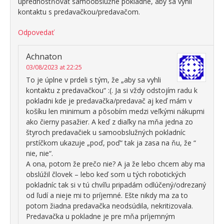
uprednostňovať samoobslužné pokladne, aby sa vyhli
kontaktu s predavačkou/predavačom.
Odpovedať
Achnaton
03/08/2023 at 22:25
To je úplne v prdeli s tým, že „aby sa vyhli
kontaktu z predavačkou“ :(. Ja si vždy odstojím radu k
pokladni kde je predavačka/predavač aj keď mám v
košíku len minimum a pôsobím medzi veľkými nákupmi
ako čierny pasažier. A keď z diaľky na mňa jedna zo
štyroch predavačiek u samoobslužných pokladníc
prstíčkom ukazuje „poď, poď“ tak ja zasa na ňu, že “
nie, nie“.
A ona, potom že prečo nie? A ja že lebo chcem aby ma
obslúžil človek – lebo keď som u tých robotických
pokladníc tak si v tú chvíľu pripadám odlúčený/odrezaný
od ľudí a nieje mi to príjemné. Ešte nikdy ma za to
potom žiadna predavačka neodsúdila, nekritizovala.
Predavačka u pokladne je pre mňa príjemným