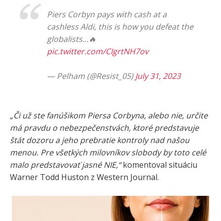
Piers Corbyn pays with cash at a
cashless Aldi, this is how you defeat the
globalists…🔥
pic.twitter.com/CIgrtNH7ov
— Pelham (@Resist_05)
July 31, 2023
„Či už ste fanúšikom Piersa Corbyna, alebo nie, určite
má pravdu o nebezpečenstvách, ktoré predstavuje
štát dozoru a jeho prebratie kontroly nad našou
menou. Pre všetkých milovníkov slobody by toto celé
malo predstavovať jasné NIE,“
komentoval situáciu
Warner Todd Huston z Western Journal.