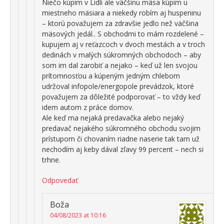
Niečo kúpim v Lidli ale väčšinu mäsa kúpim u
miestneho mäsiara a niekedy robím aj huspeninu
– ktorú považujem za zdravšie jedlo než väčšina
mäsových jedál.. S obchodmi to mám rozdelené –
kupujem aj v reťazcoch v dvoch mestách a v troch
dedinách v malých súkromných obchodoch – aby
som im dal zarobiť a nejako – keď už len svojou
prítomnosťou a kúpeným jedným chlebom
udržoval infopole/energopole prevádzok, ktoré
považujem za dôležité podporovať – to vždy keď
idem autom z práce domov.
Ale keď ma nejaká predavačka alebo nejaký
predavač nejakého súkromného obchodu svojim
prístupom či chovaním riadne naserie tak tam už
nechodím aj keby dával zľavy 99 percent – nech si
trhne.
Odpovedať
Boža
04/08/2023 at 10:16