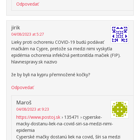
Odpovedať
jirik
04/08/2023 at 5:27
Lieky proti ochoreniu COVID-19 budú podávať
mačkám na Cypre, pretože sa medzi nimi vyskytla
epidémia ochorenia infekčná peritonitída mačiek (FIP).
hlavnespravy.sk nazivo
že by byli na kypru přemnožené kočky?
Odpovedať
Maroš
04/08/2023 at 9:23
https://www.postoj.sk
› 135471 › cyperske-
macky-dostanu-liek-na-covid-siri-sa-medzi-nimi-
epidemia
Cyperské mačky dostanú liek na covid, šíri sa medzi