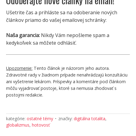
Odoberajte nové články na email!
Ušetrite čas a prihláste sa na odoberanie nových
článkov priamo do vašej emailovej schránky:
Naša garancia:
Nikdy Vám nepošleme spam a
kedykoľvek sa môžete odhlásiť.
Upozornenie:
Tento článok je názorom jeho autora.
Zdravotné rady v žiadnom prípade nenahrádzajú konzultáciu
ani vyšetrenie lekárom. Príspevky a komentáre pod článkom
môžu vyjadrovať postoje, ktoré sa nemusia zhodovať s
postojmi redakcie.
kategórie:
ostatné témy
značky:
digitálna totalita
,
globalizmus
,
hotovosť