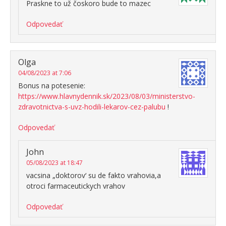
Praskne to už čoskoro bude to mazec
Odpovedať
Olga
04/08/2023 at 7:06
Bonus na potesenie:
https://www.hlavnydennik.sk/2023/08/03/ministerstvo-
zdravotnictva-s-uvz-hodili-lekarov-cez-palubu
!
Odpovedať
John
05/08/2023 at 18:47
vacsina „doktorov‘ su de fakto vrahovia,a
otroci farmaceutickych vrahov
Odpovedať