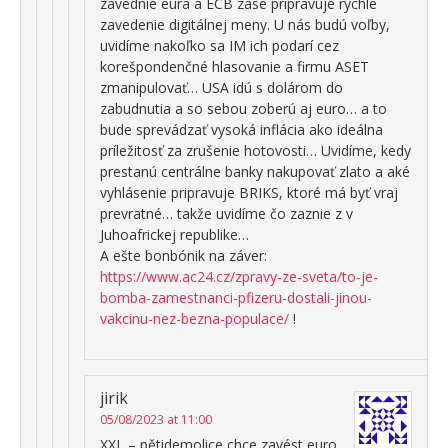
zavednie eura a ECB zase pripravuje rýchle
zavedenie digitálnej meny. U nás budú voľby,
uvidíme nakoľko sa IM ich podarí cez
korešpondenčné hlasovanie a firmu ASET
zmanipulovať… USA idú s dolárom do
zabudnutia a so sebou zoberú aj euro… a to
bude sprevádzať vysoká inflácia ako ideálna
príležitosť za zrušenie hotovosti… Uvidíme, kedy
prestanú centrálne banky nakupovať zlato a aké
vyhlásenie pripravuje BRIKS, ktoré má byť vraj
prevratné… takže uvidíme čo zaznie z v
Juhoafrickej republike…
A ešte bonbónik na záver:
https://www.ac24.cz/zpravy-ze-sveta/to-je-
bomba-zamestnanci-pfizeru-dostali-jinou-
vakcinu-nez-bezna-populace/
!
jirik
05/08/2023 at 11:00
XXL – pětidemolice chce zavést euro