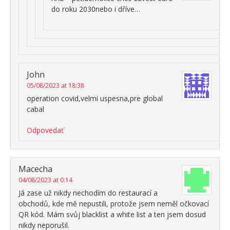
do roku 2030nebo i dříve…
John
05/08/2023 at 18:38
operation covid,velmi uspesna,pre global
cabal
Odpovedať
Macecha
04/08/2023 at 0:14
Já zase už nikdy nechodím do restaurací a
obchodů, kde mě nepustili, protože jsem neměl očkovací
QR kód. Mám svůj blacklist a white list a ten jsem dosud
nikdy neporušil.