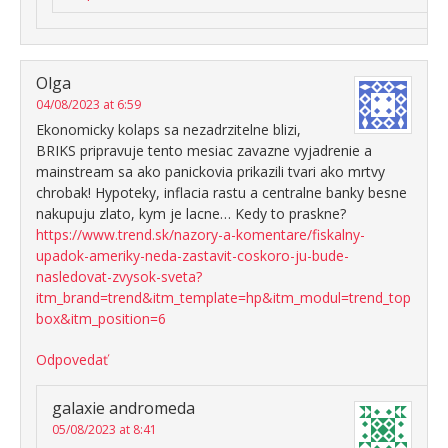
Olga
04/08/2023 at 6:59
Ekonomicky kolaps sa nezadrzitelne blizi,
BRIKS pripravuje tento mesiac zavazne vyjadrenie a
mainstream sa ako panickovia prikazili tvari ako mrtvy
chrobak! Hypoteky, inflacia rastu a centralne banky besne
nakupuju zlato, kym je lacne… Kedy to praskne?
https://www.trend.sk/nazory-a-komentare/fiskalny-
upadok-ameriky-neda-zastavit-coskoro-ju-bude-
nasledovat-zvysok-sveta?
itm_brand=trend&itm_template=hp&itm_modul=trend_top
box&itm_position=6
Odpovedať
galaxie andromeda
05/08/2023 at 8:41