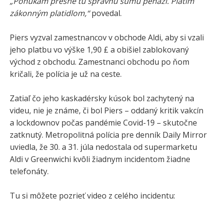
„Ponúkam presne tú správnu sumu peňazí. Platím
zákonným platidlom,“
povedal.
Piers vyzval zamestnancov v obchode Aldi, aby si vzali
jeho platbu vo výške 1,90 £ a obišiel zablokovaný
východ z obchodu. Zamestnanci obchodu po ňom
kričali, že polícia je už na ceste.
Zatiaľ čo jeho kaskadérsky kúsok bol zachytený na
videu, nie je známe, či bol Piers – oddaný kritik vakcín
a lockdownov počas pandémie Covid-19 – skutočne
zatknutý. Metropolitná polícia pre denník Daily Mirror
uviedla, že 30. a 31. júla nedostala od supermarketu
Aldi v Greenwichi kvôli žiadnym incidentom žiadne
telefonáty.
Tu si môžete pozrieť video z celého incidentu: