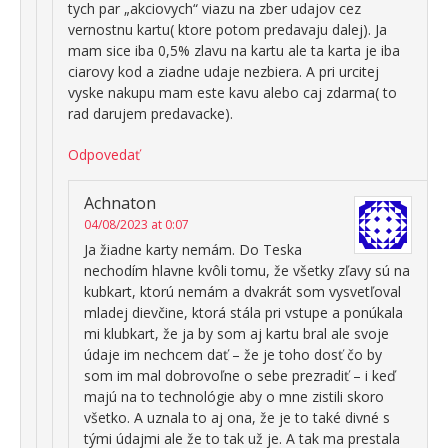
tych par „akciovych“ viazu na zber udajov cez
vernostnu kartu( ktore potom predavaju dalej). Ja
mam sice iba 0,5% zlavu na kartu ale ta karta je iba
ciarovy kod a ziadne udaje nezbiera. A pri urcitej
vyske nakupu mam este kavu alebo caj zdarma( to
rad darujem predavacke).
Odpovedať
Achnaton
04/08/2023 at 0:07
Ja žiadne karty nemám. Do Teska
nechodím hlavne kvôli tomu, že všetky zľavy sú na
kubkart, ktorú nemám a dvakrát som vysvetľoval
mladej dievčine, ktorá stála pri vstupe a ponúkala
mi klubkart, že ja by som aj kartu bral ale svoje
údaje im nechcem dať – že je toho dosť čo by
som im mal dobrovoľne o sebe prezradiť – i keď
majú na to technológie aby o mne zistili skoro
všetko. A uznala to aj ona, že je to také divné s
tými údajmi ale že to tak už je. A tak ma prestala