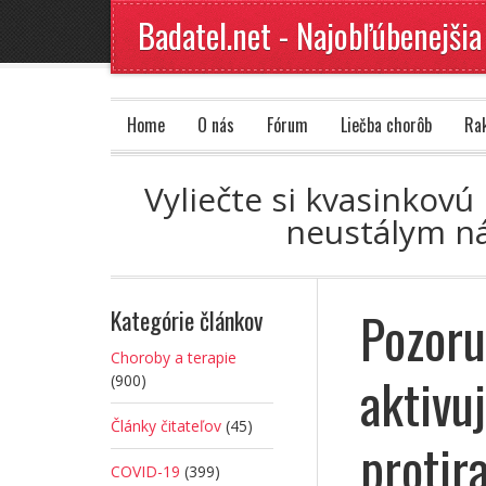
Badatel.net - Najobľúbenejšia
Home
O nás
Fórum
Liečba chorôb
Ra
Vyliečte si kvasinkov
neustálym ná
Pozoru
Kategórie článkov
Choroby a terapie
aktivuj
(900)
Články čitateľov
(45)
protir
COVID-19
(399)