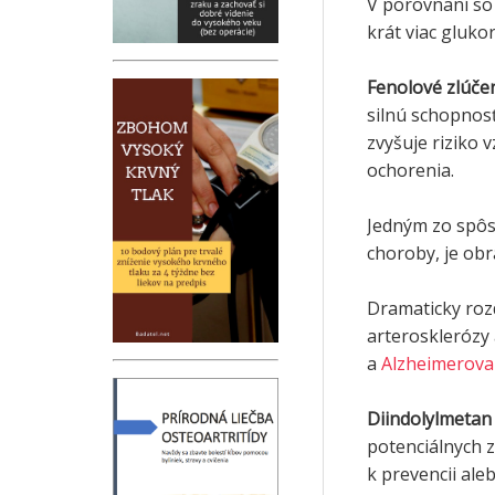
V porovnaní so
krát viac gluko
Fenolové zlúče
silnú schopnosť
zvyšuje riziko 
ochorenia.
Jedným zo spôs
choroby, je obra
Dramaticky roz
arterosklerózy
a
Alzheimerova
Diindolylmetan
potenciálnych z
k prevencii ale