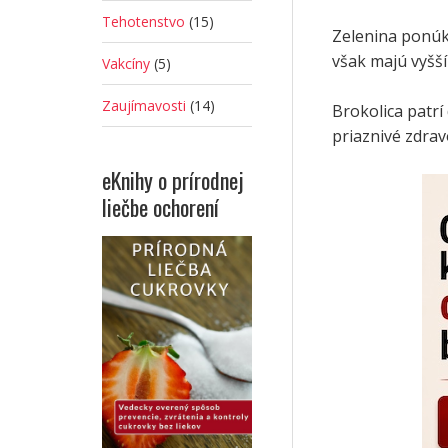
Tehotenstvo
(15)
Zelenina ponúk
však majú vyšší
Vakcíny
(5)
Zaujímavosti
(14)
Brokolica patrí
priaznivé zdrav
eKnihy o prírodnej
liečbe ochorení