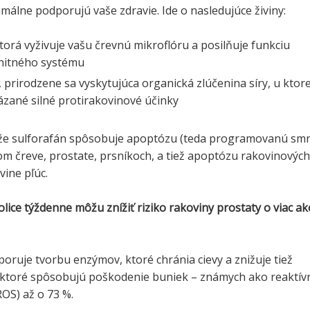
timálne podporujú vaše zdravie. Ide o nasledujúce živiny:
ktorá vyživuje vašu črevnú mikroflóru a posilňuje funkciu
nitného systému
, prirodzene sa vyskytujúca organická zlúčenina síry, u ktore
ázané silné protirakovinové účinky
, že sulforafán spôsobuje apoptózu (teda programovanú smr
m čreve, prostate, prsníkoch, a tiež apoptózu rakovinových
vine pľúc.
olice týždenne môžu znížiť riziko rakoviny prostaty o viac ak
oruje tvorbu enzýmov, ktoré chránia cievy a znižuje tiež
 ktoré spôsobujú poškodenie buniek – známych ako reaktív
ROS) až o 73 %.