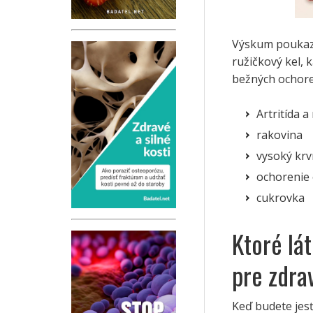
Výskum poukazuj
ružičkový kel, 
bežných ochore
Artritída a
rakovina
vysoký krv
ochorenie 
cukrovka
Ktoré lát
pre zdra
Keď budete jes