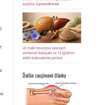
zaslúžia ospravedlnenie!
j
ť
Už malé množstvo ľanových
semienok dokázalo za 12 týždňov
znížiť stukovatenie pečene
o
Ďalšie zaujímavé články
ne