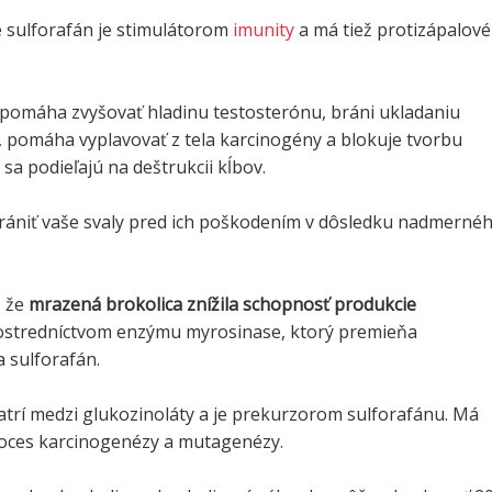
e sulforafán je stimulátorom
imunity
a má tiež protizápalové
ž pomáha zvyšovať hladinu testosterónu, bráni ukladaniu
, pomáha vyplavovať z tela karcinogény a blokuje tvorbu
sa podieľajú na deštrukcii kĺbov.
rániť vaše svaly pred ich poškodením v dôsledku nadmerné
 že
mrazená brokolica znížila schopnosť produkcie
stredníctvom enzýmu myrosinase, ktorý premieňa
 sulforafán.
atrí medzi glukozinoláty a je prekurzorom sulforafánu. Má
proces karcinogenézy a mutagenézy.