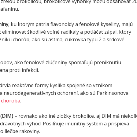
 zrelou brokolicou, brokolicové výhonky môžu obsahovať 2
rafanínu.
niny
, ku ktorým patria flavonoidy a fenolové kyseliny, majú
 eliminovať škodlivé voľné radikály a potláčať zápal, ktorý
vzniku chorôb, ako sú astma, cukrovka typu 2 a srdcové
obov, ako fenolové zlúčeniny spomaľujú preniknutiu
na proti infekcii.
drvia reaktívne formy kyslíka spojené so vznikom
 a neurodegeneratívnych ochorení, ako sú Parkinsonova
 choroba
.
 (DIM)
– rovnako ako iné zložky brokolice, aj DIM má niekoľ
dravotných výhod. Posilňuje imunitný systém a prispieva
bo liečbe rakoviny.