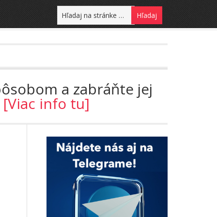
pôsobom a zabráňte jej
!
[Viac info tu]