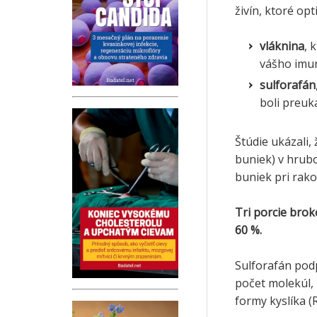
živín, ktoré op
vláknina
, 
vášho imu
sulforafán
boli preuk
Štúdie ukázali
buniek) v hrubo
buniek pri rako
Tri porcie brok
60 %.
Sulforafán podp
počet molekúl,
formy kyslíka (