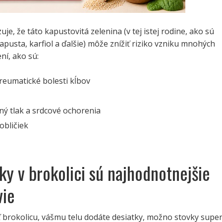
e, že táto kapustovitá zelenina (v tej istej rodine, ako sú
kapusta, karfiol a ďalšie) môže znížiť riziko vzniku mnohých
ní, ako sú:
 reumatické bolesti kĺbov
ný tlak a srdcové ochorenia
obličiek
ky v brokolici sú najhodnotnejšie
vie
ť brokolicu, vášmu telu dodáte desiatky, možno stovky supe