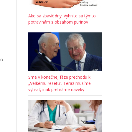
Ako sa zbaviť dny: Vyhnite sa týmto
potravinám s obsahom purínov
ho
Sme v konečnej fáze prechodu k
„Veľkému resetu“. Teraz musíme
vyhrať, inak prehráme naveky