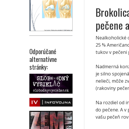
Brokolica
pečene a
Nealkoholické 
25 % Američano
Odporúčané
tukov v pečeni 
alternatívne
stránky:
Nadmerná konzu
je silno spoje
nelieči, môže z
(rakoviny pečen
Na rozdiel od i
do pečene. A v 
vašu pečeň rov