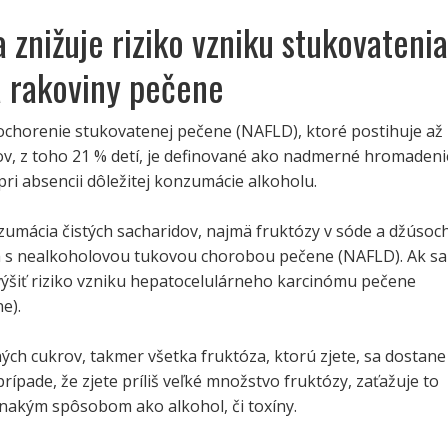
 znižuje riziko vzniku stukovatenia
 rakoviny pečene
ochorenie stukovatenej pečene (NAFLD), ktoré postihuje až
v, z toho 21 % detí, je definované ako nadmerné hromadeni
pri absencii dôležitej konzumácie alkoholu.
mácia čistých sacharidov, najmä fruktózy v sóde a džúsoch
ná s nealkoholovou tukovou chorobou pečene (NAFLD). Ak sa
výšiť riziko vzniku hepatocelulárneho karcinómu pečene
e).
ných cukrov, takmer všetka fruktóza, ktorú zjete, sa dostane
prípade, že zjete príliš veľké množstvo fruktózy, zaťažuje to
nakým spôsobom ako alkohol, či toxíny.