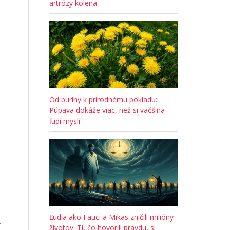
artrózy kolena
Od buriny k prírodnému pokladu:
Púpava dokáže viac, než si väčšina
ľudí myslí
Ľudia ako Fauci a Mikas zničili milióny
r
životov. Tí, čo hovorili pravdu, si