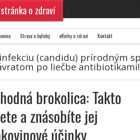
 stránka o zdraví
kovina
Strava a bylinky
eKnihy o zdraví
Kontakt
ú infekciu (candidu) prírodným s
vratom po liečbe antibiotikami
hodná brokolica: Takto
ete a znásobíte jej
akovinové účinky