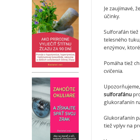
Je zaujímavé, ž
účinky.
Sulforafán tie
telesného tuku
enzýmov, ktoré 
Pomáha tiež ch
cvičenia.
Upozorňujeme,
sulforafánu
pro
glukorafanín na
Glukorafanín p
tiež vplyv na 