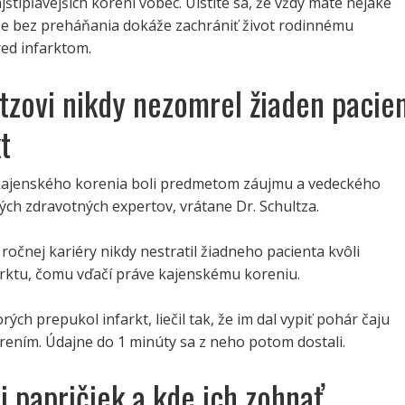
jštipľavejších korení vôbec. Uistite sa, že vždy máte nejaké
že bez preháňania dokáže zachrániť život rodinnému
red infarktom.
ltzovi nikdy nezomrel žiaden pacie
t
 kajenského korenia boli predmetom záujmu a vedeckého
h zdravotných expertov, vrátane Dr. Schultza.
 ročnej kariéry nikdy nestratil žiadneho pacienta kvôli
rktu, čomu vďačí práve kajenskému koreniu.
rých prepukol infarkt, liečil tak, že im dal vypiť pohár čaju
rením. Údajne do 1 minúty sa z neho potom dostali.
i papričiek a kde ich zohnať