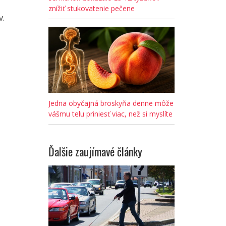
znížiť stukovatenie pečene
v.
Jedna obyčajná broskyňa denne môže
vášmu telu priniesť viac, než si myslíte
Ďalšie zaujímavé články