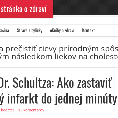
 stránka o zdraví
kovina
Strava a bylinky
eKnihy o zdraví
Kontakt
 a prečistiť cievy prírodným spô
vým následkom liekov na choles
Dr. Schultza: Ako zastaviť
ý infarkt do jednej minúty
:
badatel
13 komentárov