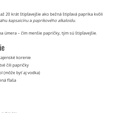
 až 20 krát štipľavejšie ako bežná štipľavá paprika kvôli
sahu
kapsaicínu
a
paprikového alkaloidu
.
ma úmera – čím menšie papričky, tým sú štipľavejšie.
ie
kajenské korenie
tvé čili papričky
l (môže byť aj vodka)
ená fľaša