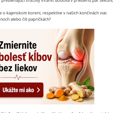
 prebiehajúci srdcový infarkt doslova v priebehu pár sekúnd
e o kajenskom korení, respektíve v našich končinách viac
noch alebo čili papričkách?