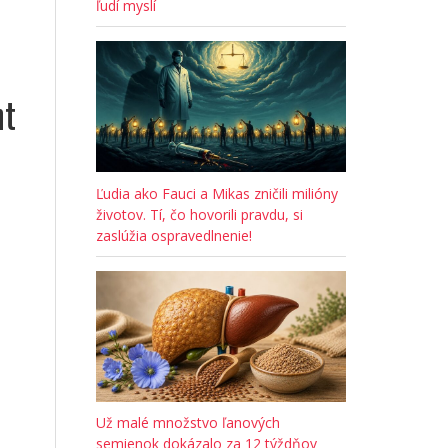
ľudí myslí
nt
Ľudia ako Fauci a Mikas zničili milióny
životov. Tí, čo hovorili pravdu, si
zaslúžia ospravedlnenie!
Už malé množstvo ľanových
semienok dokázalo za 12 týždňov