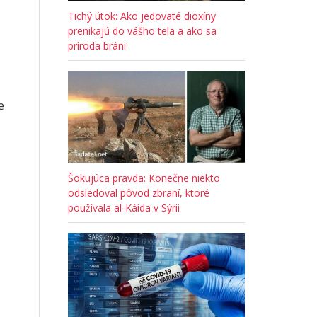
Tichý útok: Ako jedovaté dioxíny
prenikajú do vášho tela a ako sa
príroda bráni
e
Šokujúca pravda: Konečne niekto
odsledoval pôvod zbraní, ktoré
používala al-Káida v Sýrii