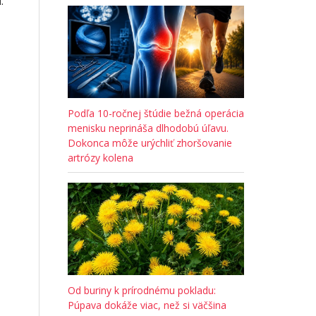
.
Podľa 10-ročnej štúdie bežná operácia
menisku neprináša dlhodobú úľavu.
Dokonca môže urýchliť zhoršovanie
artrózy kolena
Od buriny k prírodnému pokladu:
Púpava dokáže viac, než si väčšina