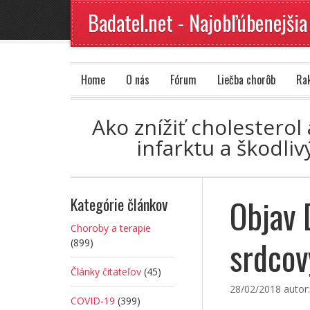
Badatel.net - Najobľúbenejšia
Home
O nás
Fórum
Liečba chorôb
Ra
Ako znížiť cholesterol
infarktu a škodli
Objav 
Kategórie článkov
Choroby a terapie
srdcov
(899)
Články čitateľov
(45)
28/02/2018
autor
COVID-19
(399)