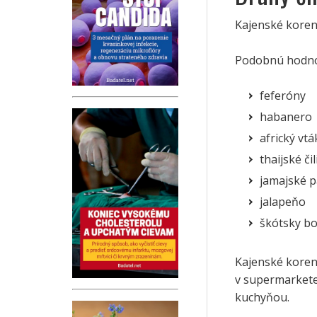
Kajenské koreni
Podobnú hodnotu
feferóny
habanero
africký vtá
thaijské čil
jamajské p
jalapeňo
škótsky b
Kajenské koren
v supermarkete
kuchyňou.