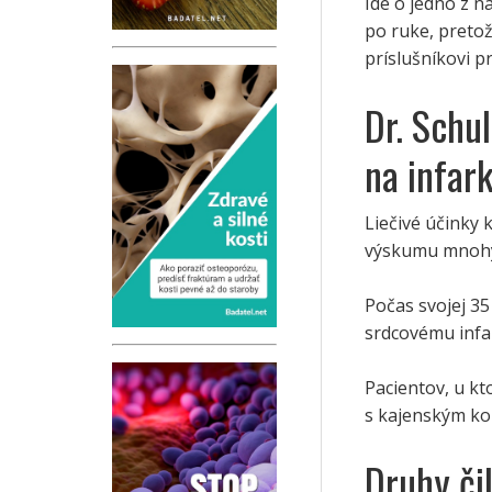
Ide o jedno z na
po ruke, preto
príslušníkovi p
Dr. Schu
na infark
Liečivé účinky
výskumu mnohýc
Počas svojej 35
srdcovému infa
Pacientov, u kto
s kajenským ko
Druhy čil