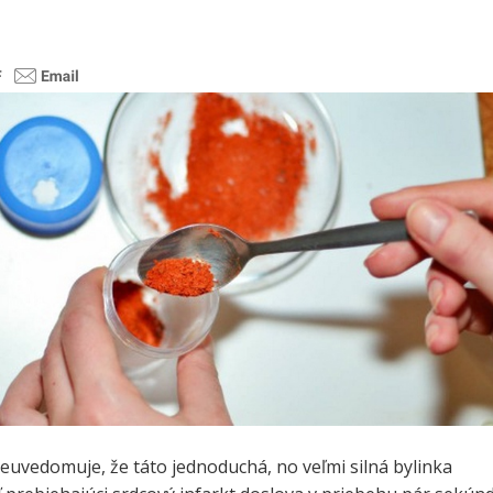
euvedomuje, že táto jednoduchá, no veľmi silná bylinka