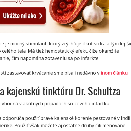
e je mocný stimulant, ktorý zrýchľuje tlkot srdca a tým lepši
 celého tela. Má tiež hemostatický efekt, čiže okamžite
anie, čím napomáha zotaveniu sa po infarkte.
sti zastavovať krvácanie sme písali nedávno v
inom článku
.
a kajenskú tinktúru Dr. Schultza
e vhodná v akútnych prípadoch srdcového infartku.
a odporúča použiť pravé kajenské korenie pestované v Indii
erike. Použiť však môžete aj ostatné druhy čili menované