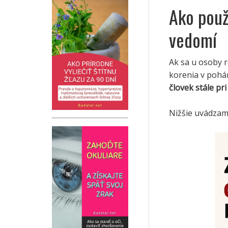
Ako použ
vedomí
Ak sa u osoby r
korenia v pohár
človek stále pri
Nižšie uvádzam