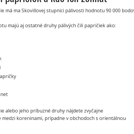
e má ma Skovillovej stupnici pálivosti hodnotu 90 000 bodo
 majú aj ostatné druhy pálivých čili papričiek ako:
k
i
apričky
onet
ie alebo jeho príbuzné druhy nájdete zvyčajne
 medzi koreninami, prípadne v obchodoch s orientálnou