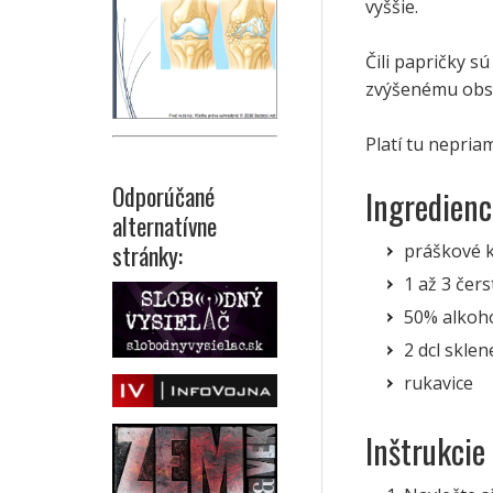
vyššie.
Čili papričky sú
zvýšenému ob
Platí tu nepria
Odporúčané
Ingredienc
alternatívne
stránky:
práškové 
1 až 3 čers
50% alkoho
2 dcl sklen
rukavice
Inštrukcie