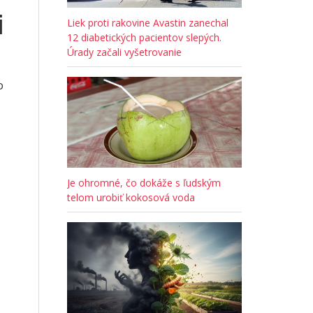
i
Liek proti rakovine Avastin zanechal
12 diabetických pacientov slepých.
Úrady začali vyšetrovanie
o
Je ohromné, čo dokáže s ľudským
telom urobiť kokosová voda