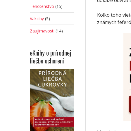
dokáže odvrátiť
Tehotenstvo
(15)
Koľko toho viet
Vakcíny
(5)
známych feferó
Zaujímavosti
(14)
eKnihy o prírodnej
liečbe ochorení