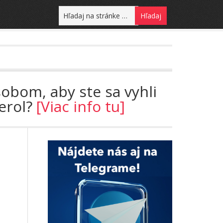
sobom, aby ste sa vyhli
terol?
[Viac info tu]