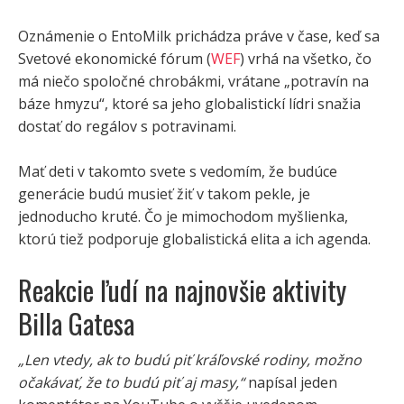
Oznámenie o EntoMilk prichádza práve v čase, keď sa
Svetové ekonomické fórum (
WEF
) vrhá na všetko, čo
má niečo spoločné chrobákmi, vrátane „potravín na
báze hmyzu“, ktoré sa jeho globalistickí lídri snažia
dostať do regálov s potravinami.
Mať deti v takomto svete s vedomím, že budúce
generácie budú musieť žiť v takom pekle, je
jednoducho kruté. Čo je mimochodom myšlienka,
ktorú tiež podporuje globalistická elita a ich agenda.
Reakcie ľudí na najnovšie aktivity
Billa Gatesa
„Len vtedy, ak to budú piť kráľovské rodiny, možno
očakávať, že to budú piť aj masy,“
napísal jeden