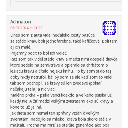
Achnaton
08/07/2024 at 21:22
Dnes som z auta videl neďaleko cesty pasúce
sa stádo kriav, boli jednofarebné, také kafíčkové. Boli tam
aj ich malé.
Príjemný pocit to bol ich vidieť.
Raz som tak videl stádo kriav a medzi nimi dospelé dievča
ktoré sedelo na zemí/tráve a opieralo sa chrbátom o
ležiacu kravu a čítalo nejakú knihu. To by som si do tej
doby nikdy netrúfol, bál by som sa ale keď som to videl
tak som pochopil, že kravy sú len zvedavé (pokiaľ
nečakajú teľa) a nič viac.
Malého prcka – psíka venčí kdekdo a veľkého psiska už
každý nie. A žiť medzi veľkými zvieratami ako sú kravy a
kone to už je iná.
Jak dieťa som nemal ten správny vzťah k veľkým
zvieratám, nadojilo sa mlieko, krava bola skoro stále v
maštaľi. Trocha ma mrzí že staršie generácie ako boli