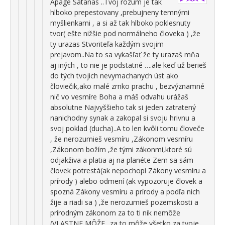
Apage Satanas ..Tvoj rozum je tak
hlboko prepestovany ,prebujneny temnými
myšlienkami , a si až tak hlboko poklesnuty
tvor( ešte nižšie pod normálneho človeka ) ,že
ty urazas Stvoriteľa každým svojim
prejavom..Na to sa vykašľať že ty urazaš mňa
aj iných , to nie je podstatné ….ale keď už berieš
do tých tvojich nevymachanych úst ako
človiečik,ako malé zrnko prachu , bezvýznamné
nič vo vesmíre Boha a máš odvahu urážaš
absolutne Najvyššieho tak si jeden zatratený
nanichodny synak a zakopal si svoju hrivnu a
svoj poklad (ducha)..A to len kvôli tomu človeče
, že nerozumieš vesmíru ,Zákonom vesmíru
,Zákonom božím ,že tými zákonmi,ktoré sú
odjakživa a platia aj na planéte Zem sa sám
človek potrestá(ak nepochopí Zákony vesmíru a
prírody ) alebo odmení (ak vypozoruje človek a
spozná Zákony vesmíru a prírody a podľa nich
žije a riadi sa ) ,že nerozumieš pozemskosti a
prírodným zákonom za to ti nik nemôže
(VLASTNE MÔŽE ..za to môže všetko za tvoje