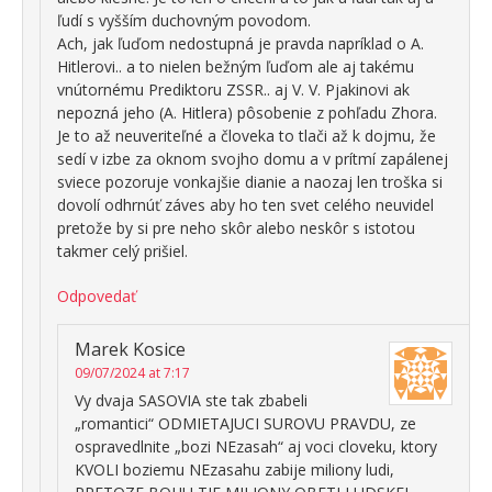
ľudí s vyšším duchovným povodom.
Ach, jak ľuďom nedostupná je pravda napríklad o A.
Hitlerovi.. a to nielen bežným ľuďom ale aj takému
vnútornému Prediktoru ZSSR.. aj V. V. Pjakinovi ak
nepozná jeho (A. Hitlera) pôsobenie z pohľadu Zhora.
Je to až neuveriteľné a človeka to tlači až k dojmu, že
sedí v izbe za oknom svojho domu a v prítmí zapálenej
sviece pozoruje vonkajšie dianie a naozaj len troška si
dovolí odhrnúť záves aby ho ten svet celého neuvidel
pretože by si pre neho skôr alebo neskôr s istotou
takmer celý prišiel.
Odpovedať
Marek Kosice
09/07/2024 at 7:17
Vy dvaja SASOVIA ste tak zbabeli
„romantici“ ODMIETAJUCI SUROVU PRAVDU, ze
ospravedlnite „bozi NEzasah“ aj voci cloveku, ktory
KVOLI boziemu NEzasahu zabije miliony ludi,