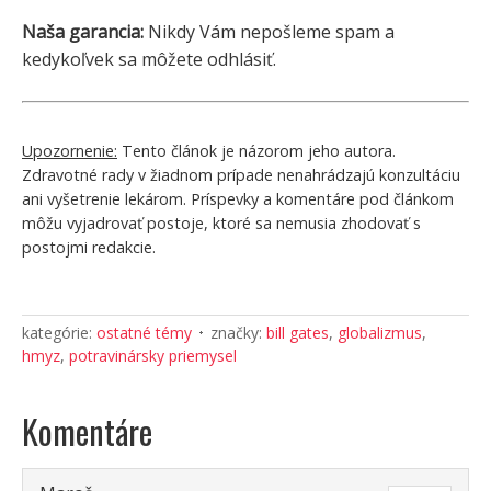
Naša garancia:
Nikdy Vám nepošleme spam a
kedykoľvek sa môžete odhlásiť.
Upozornenie:
Tento článok je názorom jeho autora.
Zdravotné rady v žiadnom prípade nenahrádzajú konzultáciu
ani vyšetrenie lekárom. Príspevky a komentáre pod článkom
môžu vyjadrovať postoje, ktoré sa nemusia zhodovať s
postojmi redakcie.
kategórie:
ostatné témy
značky:
bill gates
,
globalizmus
,
hmyz
,
potravinársky priemysel
Komentáre