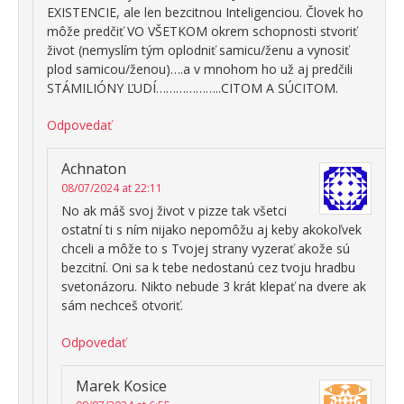
EXISTENCIE, ale len bezcitnou Inteligenciou. Človek ho
môže predčiť VO VŠETKOM okrem schopnosti stvoriť
život (nemyslím tým oplodniť samicu/ženu a vynosiť
plod samicou/ženou)….a v mnohom ho už aj predčili
STÁMILIÓNY ĽUDÍ………………..CITOM A SÚCITOM.
Odpovedať
Achnaton
08/07/2024 at 22:11
No ak máš svoj život v pizze tak všetci
ostatní ti s ním nijako nepomôžu aj keby akokoľvek
chceli a môže to s Tvojej strany vyzerať akože sú
bezcitní. Oni sa k tebe nedostanú cez tvoju hradbu
svetonázoru. Nikto nebude 3 krát klepať na dvere ak
sám nechceš otvoriť.
Odpovedať
Marek Kosice