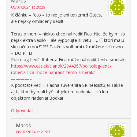
Maroš
08/07/2024 at 20:29
K článku – foto – to nie je ani ten zmrd Gates,
ale nejaký omladený debil!
Teraz o inom – niekto chce nahradiť Fica! Nie, že by mi to
nejak extra vadilo – ale vypočujte si vetu – „Tí, ktorí majú
skutočnú moc!“ ??? Takže s voľbami už môžete ísť rovno
– DO PI. E!
Politológ Lenč: Roberta Fica môže nahradiť tento smerák
https://www.cas.sk/clanok/2944357/politolog-lenc-
roberta-fica-moze-nahradit-tento-smerak/
————–
K podstate veci – žiadna suverenita SR neexistuje! Takže
aj tí, ktorí by mali byť subjektom riadenia – sú len
objektom riadenia! Bodka!
Odpovedať
Maroš
08/07/2024 at 21:03