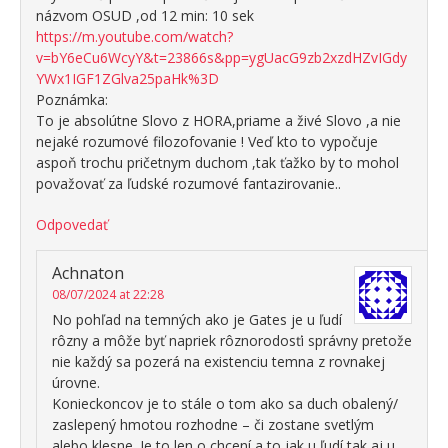
názvom OSUD ,od 12 min: 10 sek
https://m.youtube.com/watch?
v=bY6eCu6WcyY&t=23866s&pp=ygUacG9zb2xzdHZvIGdy
YWx1IGF1ZGlva25paHk%3D
Poznámka:
To je absolútne Slovo z HORA,priame a živé Slovo ,a nie
nejaké rozumové filozofovanie ! Veď kto to vypočuje
aspoň trochu pričetnym duchom ,tak ťažko by to mohol
považovať za ľudské rozumové fantazirovanie..
Odpovedať
Achnaton
08/07/2024 at 22:28
No pohľad na temných ako je Gates je u ľudí
rôzny a môže byť napriek rôznorodosťi správny pretože
nie každý sa pozerá na existenciu temna z rovnakej
úrovne.
Konieckoncov je to stále o tom ako sa duch obalený/
zaslepený hmotou rozhodne – či zostane svetlým
alebo klesne. Je to len o chcení a to jak u ľudí tak aj u