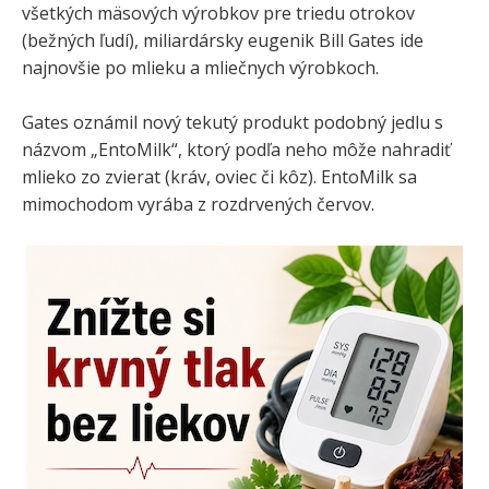
všetkých mäsových výrobkov pre triedu otrokov
(bežných ľudí), miliardársky eugenik Bill Gates ide
najnovšie po mlieku a mliečnych výrobkoch.
Gates oznámil nový tekutý produkt podobný jedlu s
názvom „EntoMilk“, ktorý podľa neho môže nahradiť
mlieko zo zvierat (kráv, oviec či kôz). EntoMilk sa
mimochodom vyrába z rozdrvených červov.