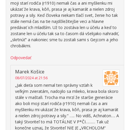
moji starí rodiča (r1910) nemali čas a ani myšlienku mi
ukázať že krava, kôň, prasa je aj kamarát a nielen zdroj
potravy a sily. Keď človeka niekam tlačí svet, ženie ho tak
stále nemá čas na tie najdôležitejšie veci a hlavne
predávať ich mladším. Už to zostáva len u účelu a keď to
zostane len u účelu tak sa to časom dá všelijako nahradiť,
„skrtnúť“ a nakoniec sme tu zostali sami s Gejcom a jeho
chrobákmi.
Odpovedať
Marek Košice
08/07/2024 at 21:56
„Jak dieťa som nemal ten správny vzťah k
veľkým zvieratám, nadojilo sa mlieko, krava bola skoro
stále v maštaľi. Trocha ma mrzí že staršie generácie
ako boli moji starí rodiča (r1910) nemali čas a ani
myšlienku mi ukázať že krava, kôň, prasa je aj kamarát
a nielen zdroj potravy a sily.“ ….. No vidíš, Achnaton…. A
taký Stvoriteľ to má TOTÁLNE V P*ČI……… Tak už
konečne uznaj, že Stvoriteľ NIE JE „VRCHOLOM“