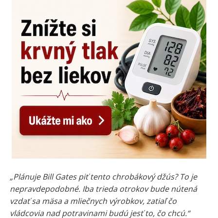
„Plánuje Bill Gates piť tento chrobákový džús? To je
nepravdepodobné. Iba trieda otrokov bude nútená
vzdať sa mäsa a mliečnych výrobkov, zatiaľ čo
vládcovia nad potravinami budú jesť to, čo chcú.“