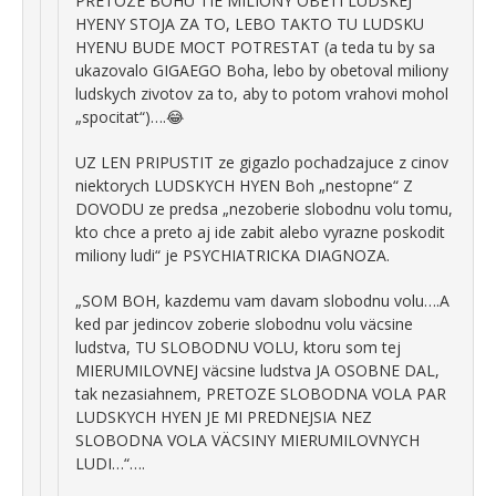
PRETOZE BOHU TIE MILIONY OBETI LUDSKEJ
HYENY STOJA ZA TO, LEBO TAKTO TU LUDSKU
HYENU BUDE MOCT POTRESTAT (a teda tu by sa
ukazovalo GIGAEGO Boha, lebo by obetoval miliony
ludskych zivotov za to, aby to potom vrahovi mohol
„spocitat“)….😂
UZ LEN PRIPUSTIT ze gigazlo pochadzajuce z cinov
niektorych LUDSKYCH HYEN Boh „nestopne“ Z
DOVODU ze predsa „nezoberie slobodnu volu tomu,
kto chce a preto aj ide zabit alebo vyrazne poskodit
miliony ludi“ je PSYCHIATRICKA DIAGNOZA.
„SOM BOH, kazdemu vam davam slobodnu volu….A
ked par jedincov zoberie slobodnu volu väcsine
ludstva, TU SLOBODNU VOLU, ktoru som tej
MIERUMILOVNEJ väcsine ludstva JA OSOBNE DAL,
tak nezasiahnem, PRETOZE SLOBODNA VOLA PAR
LUDSKYCH HYEN JE MI PREDNEJSIA NEZ
SLOBODNA VOLA VÄCSINY MIERUMILOVNYCH
LUDI…“….