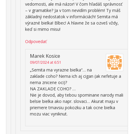
vedomosti, ale má názor! V čom hľadáš správnosť
– v gramatike? Ja v tom nevidím problém! Ty máš
základný nedostatok v informáciách! Semita má
výrazné bielka! Blbec! A hlavne že sa ozveš vždy,
keď si mimo misu!
Odpovedať
Marek Kosice
09/07/2024 at 6:51
„Semita ma vyrazne bielka“… na
zaklade coho? Nema ich aj cigan (ak nefetuje a
nema znicene oci)?
NA ZAKLADE COHO? …
Nie je dovod, aby tebou spominane narody mali
belsie bielka ako napr. slovaci… Akurat maju v
priemere tmavsiu pokozku a tak ocne bielka
mozu viac vyniknut.