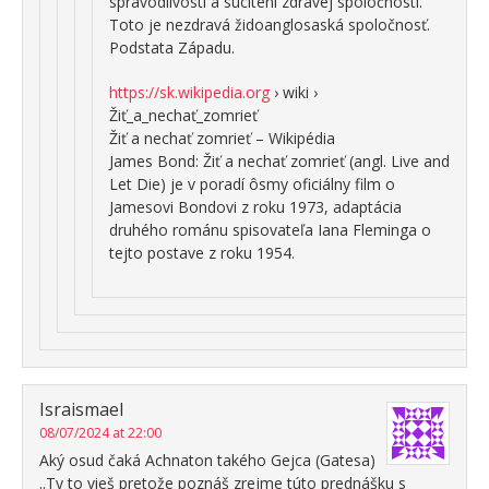
spravodlivosti a súcitení zdravej spoločnosti.
Toto je nezdravá židoanglosaská spoločnosť.
Podstata Západu.
https://sk.wikipedia.org
› wiki ›
Žiť_a_nechať_zomrieť
Žiť a nechať zomrieť – Wikipédia
James Bond: Žiť a nechať zomrieť (angl. Live and
Let Die) je v poradí ôsmy oficiálny film o
Jamesovi Bondovi z roku 1973, adaptácia
druhého románu spisovateľa Iana Fleminga o
tejto postave z roku 1954.
Israismael
08/07/2024 at 22:00
Aký osud čaká Achnaton takého Gejca (Gatesa)
..Ty to vieš pretože poznáš zrejme túto prednášku s