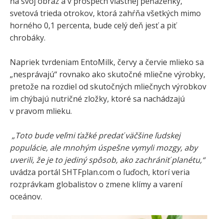
na svoj obraz a v prospech vlastnej peňaženky,
svetová trieda otrokov, ktorá zahŕňa všetkých mimo
horného 0,1 percenta, bude celý deň jesť a piť
chrobáky.
Napriek tvrdeniam EntoMilk, červy a červie mlieko sa
„nesprávajú“ rovnako ako skutočné mliečne výrobky,
pretože na rozdiel od skutočných mliečnych výrobkov
im chýbajú nutričné ​​zložky, ktoré sa nachádzajú
v pravom mlieku.
„Toto bude veľmi ťažké predať väčšine ľudskej
populácie, ale mnohým úspešne vymyli mozgy, aby
uverili, že je to jediný spôsob, ako zachrániť planétu,“
uvádza portál SHTFplan.com o ľuďoch, ktorí veria
rozprávkam globalistov o zmene klímy a varení
oceánov.