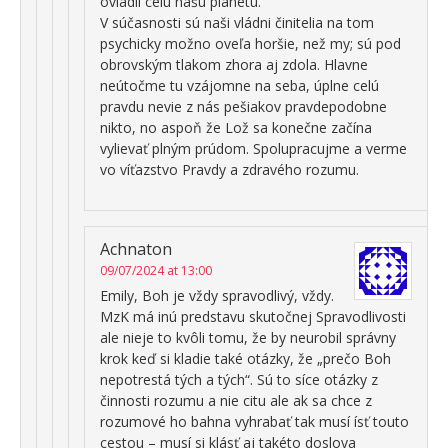
ovládli celú našu planétu.
V súčasnosti sú naši vládni činitelia na tom
psychicky možno oveľa horšie, než my; sú pod
obrovským tlakom zhora aj zdola. Hlavne
neútočme tu vzájomne na seba, úplne celú
pravdu nevie z nás pešiakov pravdepodobne
nikto, no aspoň že Lož sa konečne začína
vylievať plným prúdom. Spolupracujme a verme
vo víťazstvo Pravdy a zdravého rozumu.
Achnaton
09/07/2024 at 13:00
Emily, Boh je vždy spravodlivý, vždy.
MzK má inú predstavu skutočnej Spravodlivosti
ale nieje to kvôli tomu, že by neurobil správny
krok keď si kladie také otázky, že „prečo Boh
nepotrestá tých a tých“. Sú to síce otázky z
činnosti rozumu a nie citu ale ak sa chce z
rozumové ho bahna vyhrabať tak musí ísť touto
cestou – musí si klásť aj takéto doslova