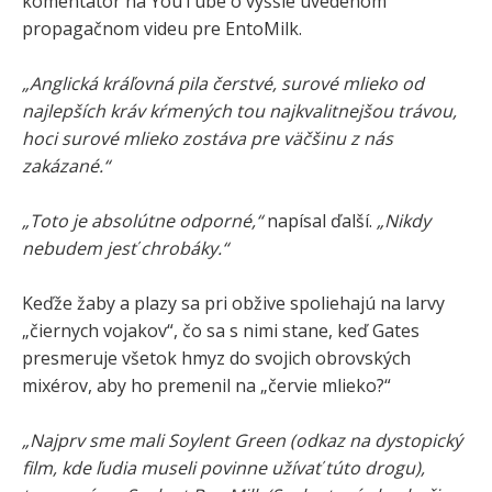
komentátor na YouTube o vyššie uvedenom
propagačnom videu pre EntoMilk.
„Anglická kráľovná pila čerstvé, surové mlieko od
najlepších kráv kŕmených tou najkvalitnejšou trávou,
hoci surové mlieko zostáva pre väčšinu z nás
zakázané.“
„Toto je absolútne odporné,“
napísal ďalší.
„Nikdy
nebudem jesť chrobáky.“
Keďže žaby a plazy sa pri obžive spoliehajú na larvy
„čiernych vojakov“, čo sa s nimi stane, keď Gates
presmeruje všetok hmyz do svojich obrovských
mixérov, aby ho premenil na „červie mlieko?“
„Najprv sme mali Soylent Green (odkaz na dystopický
film, kde ľudia museli povinne užívať túto drogu),