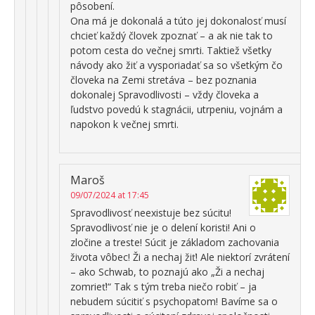
pôsobení.
Ona má je dokonalá a túto jej dokonalosť musí
chcieť každý človek zpoznať – a ak nie tak to
potom cesta do večnej smrti. Taktiež všetky
návody ako žiť a vysporiadať sa so všetkým čo
človeka na Zemi stretáva – bez poznania
dokonalej Spravodlivosti – vždy človeka a
ľudstvo povedú k stagnácii, utrpeniu, vojnám a
napokon k večnej smrti.
Maroš
09/07/2024 at 17:45
Spravodlivosť neexistuje bez súcitu!
Spravodlivosť nie je o delení koristi! Ani o
zločine a treste! Súcit je základom zachovania
života vôbec! Ži a nechaj žiť! Ale niektorí zvrátení
– ako Schwab, to poznajú ako „Ži a nechaj
zomrieť!“ Tak s tým treba niečo robiť – ja
nebudem súcitiť s psychopatom! Bavíme sa o