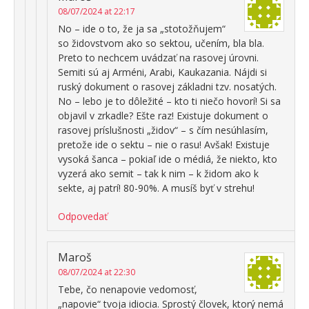
08/07/2024 at 22:17
No – ide o to, že ja sa „stotožňujem“
so židovstvom ako so sektou, učením, bla bla.
Preto to nechcem uvádzať na rasovej úrovni.
Semiti sú aj Arméni, Arabi, Kaukazania. Nájdi si
ruský dokument o rasovej základni tzv. nosatých.
No – lebo je to dôležité – kto ti niečo hovorí! Si sa
objavil v zrkadle? Ešte raz! Existuje dokument o
rasovej príslušnosti „židov“ – s čím nesúhlasím,
pretože ide o sektu – nie o rasu! Avšak! Existuje
vysoká šanca – pokiaľ ide o médiá, že niekto, kto
vyzerá ako semit – tak k nim – k židom ako k
sekte, aj patrí! 80-90%. A musíš byť v strehu!
Odpovedať
Maroš
08/07/2024 at 22:30
Tebe, čo nenapovie vedomosť,
„napovie“ tvoja idiocia. Sprostý človek, ktorý nemá