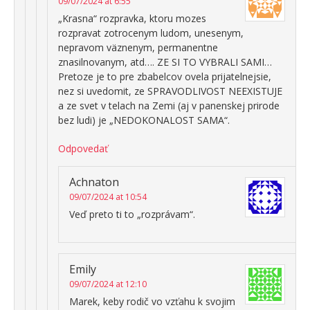
09/07/2024 at 6:55
„Krasna“ rozpravka, ktoru mozes
rozpravat zotrocenym ludom, unesenym,
nepravom väznenym, permanentne
znasilnovanym, atd…. ZE SI TO VYBRALI SAMI…
Pretoze je to pre zbabelcov ovela prijatelnejsie,
nez si uvedomit, ze SPRAVODLIVOST NEEXISTUJE
a ze svet v telach na Zemi (aj v panenskej prirode
bez ludi) je „NEDOKONALOST SAMA“.
Odpovedať
Achnaton
09/07/2024 at 10:54
Veď preto ti to „rozprávam“.
Emily
09/07/2024 at 12:10
Marek, keby rodič vo vzťahu k svojim