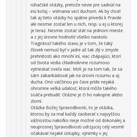
rúhačské otázky, pretože nevie pre sadnúť na
inú koľaj – vnímania vecí duchom. Ak by chcel
tak aj tieto otázky ho spätne privedú k Pravde
ale nesmie zostať len u nich, resp. u ej u ktorej
je teraz. Nesmie zostať stáť na jednom mieste
a z jej úrovne hodnotiť všetko naokolo.
Tragickosť takého stavu je v tom, že taký
človek nemusí byť v jadre až tak zlý v zmysle
prehnitosti ako mnohí iní, viac chápajúci, ktorí
od života vedia chladnokrvne rozumovo
vytrieskať oveľa viac. MzK je na tom tak, že sa
sám zabarikádoval jak na úrovni rozumu a aj
ducha. Ono väčšinou po čase príde nejaká
ohromne veľká udalosť, ktorá môže takého
soáča prebudiť. Otázne je či ho nakopne alebo
zlomí.
Otázka Božej Spravodlivosti, to je otázka,
ktorou by sa mal každý zaoberať s najvyššou
vážnosťou nakoľko nieje možné od dokonalej a
neuprosnej Spravodlivosti udrzjucej celý vesmír
očakávať nejaké ústupky, výnimky v jej