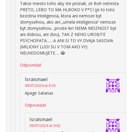
Takze miesto toho aby ste priznali, ze Boh netresta
PRETO, LEBO TO MA HLBOKO V P*CI (je to totiz
bezcitna Inteligencia, ktora ani nemoze byt
zlomyselnou, ako ani „umela inteligencia“ nemoze
byt zlomyselnou…proste len NEMA MOZNOST byt
ani dobrou, ani zlou), TAK Z NEHO UROBITE
PSYCHOPATA……A ANI SI TO VY DVAJA SASOVIA
(MILIONY LUDI SU V TOM AKO VY)
NEUVEDOMUJETE…. 😂
Odpovedať
Israismael
09/07/2024 at 8:33
Apage Satanas
Odpovedať
Israismael
09/07/2024 at 9:02