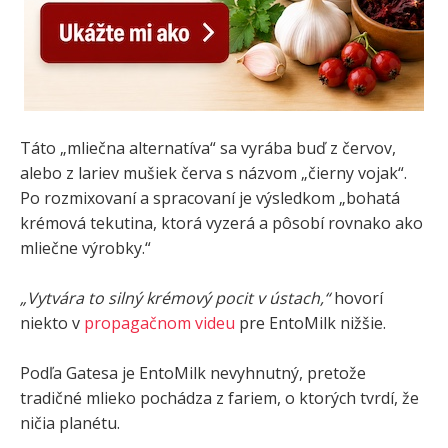
Táto „mliečna alternatíva“ sa vyrába buď z červov,
alebo z lariev mušiek červa s názvom „čierny vojak“.
Po rozmixovaní a spracovaní je výsledkom „bohatá
krémová tekutina, ktorá vyzerá a pôsobí rovnako ako
mliečne výrobky.“
„Vytvára to silný krémový pocit v ústach,“
hovorí
niekto v
propagačnom videu
pre EntoMilk nižšie.
Podľa Gatesa je EntoMilk nevyhnutný, pretože
tradičné mlieko pochádza z fariem, o ktorých tvrdí, že
ničia planétu.