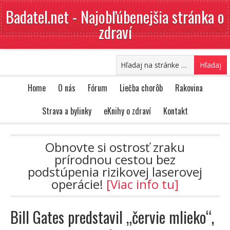
Badatel.net - Najobľúbenejšia stránka o
zdraví
Home
O nás
Fórum
Liečba chorôb
Rakovina
Strava a bylinky
eKnihy o zdraví
Kontakt
Obnovte si ostrosť zraku
prírodnou cestou bez
podstúpenia rizikovej laserovej
operácie!
[Viac info tu]
Bill Gates predstavil „červie mlieko“,