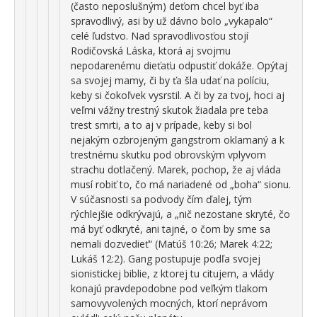
(často neposlušným) deťom chcel byť iba
spravodlivý, asi by už dávno bolo „vykapalo“
celé ľudstvo. Nad spravodlivosťou stojí
Rodičovská Láska, ktorá aj svojmu
nepodarenému dieťaťu odpustiť dokáže. Opýtaj
sa svojej mamy, či by ťa šla udať na políciu,
keby si čokoľvek vysrstil. A či by za tvoj, hoci aj
veľmi vážny trestný skutok žiadala pre teba
trest smrti, a to aj v prípade, keby si bol
nejakým ozbrojeným gangstrom oklamaný a k
trestnému skutku pod obrovským vplyvom
strachu dotlačený. Marek, pochop, že aj vláda
musí robiť to, čo má nariadené od „boha“ sionu.
V súčasnosti sa podvody čím ďalej, tým
rýchlejšie odkrývajú, a „nič nezostane skryté, čo
má byť odkryté, ani tajné, o čom by sme sa
nemali dozvedieť“ (Matúš 10:26; Marek 4:22;
Lukáš 12:2). Gang postupuje podľa svojej
sionistickej biblie, z ktorej tu citujem, a vlády
konajú pravdepodobne pod veľkým tlakom
samovyvolených mocných, ktorí neprávom