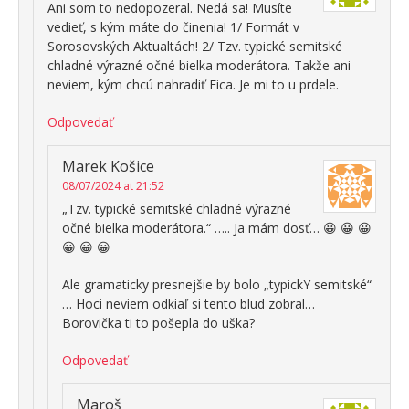
Ani som to nedopozeral. Nedá sa! Musíte
vedieť, s kým máte do činenia! 1/ Formát v
Sorosovských Aktualtách! 2/ Tzv. typické semitské
chladné výrazné očné bielka moderátora. Takže ani
neviem, kým chcú nahradiť Fica. Je mi to u prdele.
Odpovedať
Marek Košice
08/07/2024 at 21:52
„Tzv. typické semitské chladné výrazné
očné bielka moderátora.“ ….. Ja mám dosť… 😀 😀 😀
😀 😀 😀
Ale gramaticky presnejšie by bolo „typickY semitské“
… Hoci neviem odkiaľ si tento blud zobral…
Borovička ti to pošepla do uška?
Odpovedať
Maroš