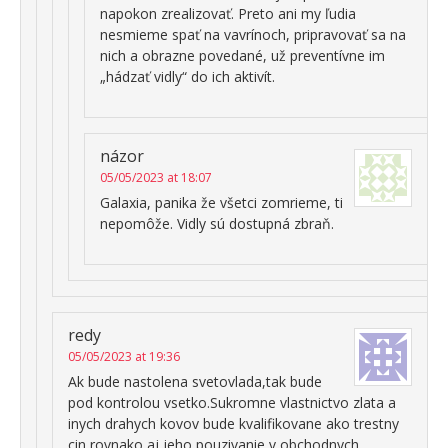
napokon zrealizovať. Preto ani my ľudia
nesmieme spať na vavrínoch, pripravovať sa na
nich a obrazne povedané, už preventívne im
„hádzať vidly“ do ich aktivít.
názor
05/05/2023 at 18:07
Galaxia, panika že všetci zomrieme, ti
nepomôže. Vidly sú dostupná zbraň.
redy
05/05/2023 at 19:36
Ak bude nastolena svetovlada,tak bude
pod kontrolou vsetko.Sukromne vlastnictvo zlata a
inych drahych kovov bude kvalifikovane ako trestny
cin,rovnako aj jeho pouzivanie v obchodnych