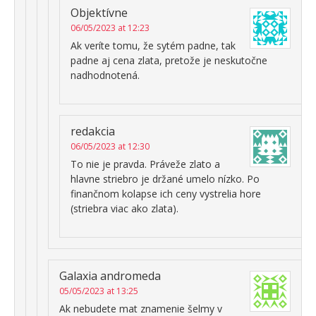
Objektívne
06/05/2023 at 12:23
Ak veríte tomu, že sytém padne, tak
padne aj cena zlata, pretože je neskutočne
nadhodnotená.
redakcia
06/05/2023 at 12:30
To nie je pravda. Práveže zlato a
hlavne striebro je držané umelo nízko. Po
finančnom kolapse ich ceny vystrelia hore
(striebra viac ako zlata).
Galaxia andromeda
05/05/2023 at 13:25
Ak nebudete mat znamenie šelmy v