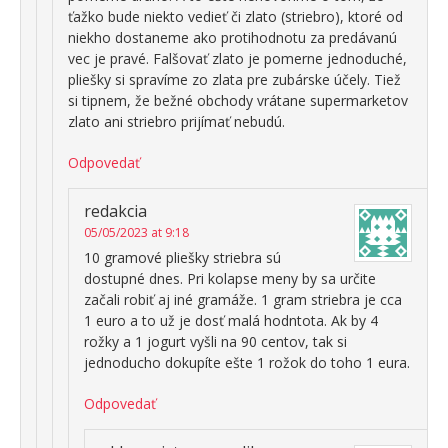
ťažko bude niekto vedieť či zlato (striebro), ktoré od
niekho dostaneme ako protihodnotu za predávanú
vec je pravé. Falšovať zlato je pomerne jednoduché,
pliešky si spravíme zo zlata pre zubárske účely. Tiež
si tipnem, že bežné obchody vrátane supermarketov
zlato ani striebro prijímať nebudú.
Odpovedať
redakcia
05/05/2023 at 9:18
10 gramové pliešky striebra sú
dostupné dnes. Pri kolapse meny by sa určite
začali robiť aj iné gramáže. 1 gram striebra je cca
1 euro a to už je dosť malá hodntota. Ak by 4
rožky a 1 jogurt vyšli na 90 centov, tak si
jednoducho dokupíte ešte 1 rožok do toho 1 eura.
Odpovedať