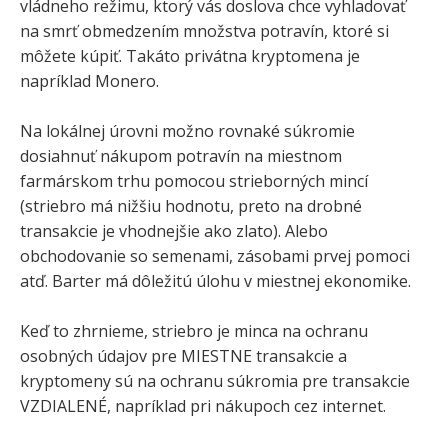
vládneho režimu, ktorý vás doslova chce vyhladovať
na smrť obmedzením množstva potravín, ktoré si
môžete kúpiť. Takáto privátna kryptomena je
napríklad Monero.
Na lokálnej úrovni možno rovnaké súkromie
dosiahnuť nákupom potravín na miestnom
farmárskom trhu pomocou strieborných mincí
(striebro má nižšiu hodnotu, preto na drobné
transakcie je vhodnejšie ako zlato). Alebo
obchodovanie so semenami, zásobami prvej pomoci
atď. Barter má dôležitú úlohu v miestnej ekonomike.
Keď to zhrnieme, striebro je minca na ochranu
osobných údajov pre MIESTNE transakcie a
kryptomeny sú na ochranu súkromia pre transakcie
VZDIALENÉ, napríklad pri nákupoch cez internet.