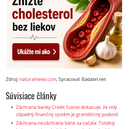
Zdroj:
naturalnews.com
, Spracoval: Badatel.net
Súvisiace články
Záchrana banky Credit Suisse dokazuje, že celý
západný finančný systém je grandiózny podvod
Záchrana-nezáchrana bánk sa začala: Totálny