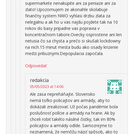
supermarkete nenakupite ani za peniaze ani za
zlato! Upozornujem ze akonahle skolabuje
finančny system NWO vyhlasi drzbu zlata za
nelegalnu a ak ho u vas najdu pojdete tak na 10
rokov do basy pripadne vas popravia v
koncentračnom tabore.Ovecky osprostene ani len
netusia čo sa chysta a prečo si skušali lockdowny
na nich.15 minut mesta budu ako osady krizenie
medzi pribuznymi.Depopulacia započala.
Odpovedať
redakcia
05/05/2023 at 14:06
Ale zasa nepreháňajte. Slovensko
nemá toľko policajtov ani armády, aby to
dokázali zrealizovať. Už počas pandémie bola
poslušnosť polície a armády na hrane. Ak by
chceli robiť takéto násilné čistky, tak im 80%
policajtov a armády odíde. Samozrejme to
neznamená, že nemôžu nájsť spôsob, ako to