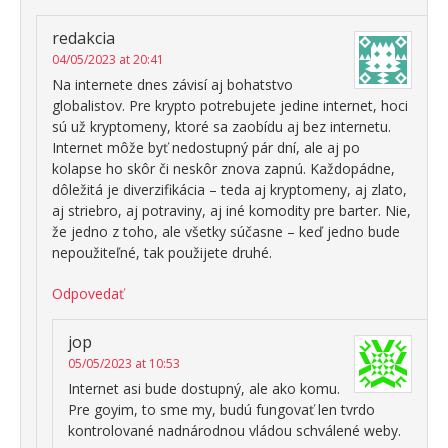
redakcia
04/05/2023 at 20:41
Na internete dnes závisí aj bohatstvo
globalistov. Pre krypto potrebujete jedine internet, hoci
sú už kryptomeny, ktoré sa zaobídu aj bez internetu.
Internet môže byť nedostupný pár dní, ale aj po
kolapse ho skôr či neskôr znova zapnú. Každopádne,
dôležitá je diverzifikácia – teda aj kryptomeny, aj zlato,
aj striebro, aj potraviny, aj iné komodity pre barter. Nie,
že jedno z toho, ale všetky súčasne – keď jedno bude
nepoužiteľné, tak použijete druhé.
Odpovedať
jop
05/05/2023 at 10:53
Internet asi bude dostupný, ale ako komu.
Pre goyim, to sme my, budú fungovať len tvrdo
kontrolované nadnárodnou vládou schválené weby.