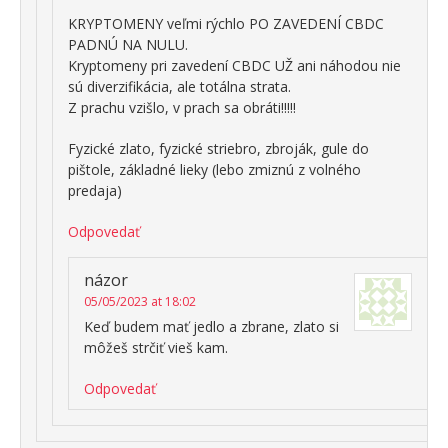
KRYPTOMENY veľmi rýchlo PO ZAVEDENÍ CBDC
PADNÚ NA NULU.
Kryptomeny pri zavedení CBDC UŽ ani náhodou nie
sú diverzifikácia, ale totálna strata.
Z prachu vzišlo, v prach sa obráti!!!!!
Fyzické zlato, fyzické striebro, zbroják, gule do
pištole, základné lieky (lebo zmiznú z volného
predaja)
Odpovedať
názor
05/05/2023 at 18:02
Keď budem mať jedlo a zbrane, zlato si
môžeš strčiť vieš kam.
Odpovedať