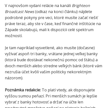
V najnovšom vydaní relácie na kanáli
Brighteon
Broadcast News
(odkaz na konci článku) nájdete
podrobné pokyny pre veci, ktoré musíte začať riešiť
práve teraz, aby ste v čase, keď finančné inštitúcie na
Západe skolabujú, mali k dispozícii celé spektrum
možností.
Je tam napríklad vysvetlené, ako musíte (dočasne)
vyžívať aspoň tri banky, vrátane jednej veľkej banky
(ktorá bude dostávať nekonečnú pomoc od štátu) a
dvoch menších alebo stredne veľkých bánk (ktoré vám
nezrušia účet kvôli vašim politicky nekorektným
názorom).
Poznámka redakcie:
To platí vtedy, ak disponujete
vyššou sumou peňazí. Pri menších sumách je lepšie
vybrať z banky hotovosť a držať na účte len