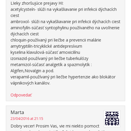
LIeky zhoršujúce prejavy HI:
acetylcysteín- slúži na vykašliavanie pri infekcii dýchacích
ciest
ambroxol- slúži na vykašliavanie pri infekcii dýchacích ciest
aminofylín-súčasť syntophylinu používaného na uvoľnenie
dýchacích ciest
chloquin-používaný pri liečbe a prevencii malárie
amytryptilín-tricyklické antidepresívum
kyselina klavulová-súčasť amoxicilínu
izoniazid-používaný pri liečbe tuberkulózy
metamizol-súčasť analgetík a spazmolytík :
Algifen,Novalgin a pod.
verapamil-používaný pri liečbe hypertenzie ako blokátor
vápnikových kanálov.
Odpovedať
Marta
23/04/2016 at 21:15
Dobry vecer! Prosim Vas, vie mi niekto pomoct