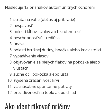
Nasleduje 12 príznakov autoimunitných ochorení.
strata na váhe (občas aj pribratie)
nespavosť
bolesti kĺbov, svalov a ich stuhnutosť
neschopnosť sústrediť sa
únava
bolesti brušnej dutiny, hnačka alebo krv v stolici
vypadávanie vlasov
objavovanie sa bielych fľakov na pokožke alebo
v ústach
suché oči, pokožka alebo ústa
zvýšená zrážanlivosť krvi
viacnásobné spontánne potraty
precitlivenosť na teplo alebo chlad
Ako identifikovať príčiny