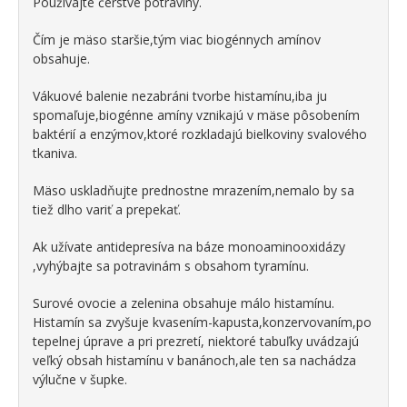
Používajte čerstvé potraviny.
Čím je mäso staršie,tým viac biogénnych amínov
obsahuje.
Vákuové balenie nezabráni tvorbe histamínu,iba ju
spomaľuje,biogénne amíny vznikajú v mäse pôsobením
baktérií a enzýmov,ktoré rozkladajú bielkoviny svalového
tkaniva.
Mäso uskladňujte prednostne mrazením,nemalo by sa
tiež dlho variť a prepekať.
Ak užívate antidepresíva na báze monoaminooxidázy
,vyhýbajte sa potravinám s obsahom tyramínu.
Surové ovocie a zelenina obsahuje málo histamínu.
Histamín sa zvyšuje kvasením-kapusta,konzervovaním,po
tepelnej úprave a pri prezretí, niektoré tabuľky uvádzajú
veľký obsah histamínu v banánoch,ale ten sa nachádza
výlučne v šupke.