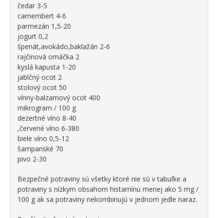
čedar 3-5
camembert 4-6
parmezán 1,5-20
jogurt 0,2
špenát,avokádo,baklažán 2-6
rajčinová omáčka 2
kyslá kapusta 1-20
jablčný ocot 2
stolový ocot 50
vínny-balzamový ocot 400
mikrogram / 100 g
dezertné víno 8-40
,červené víno 6-380
biele víno 0,5-12
šampanské 70
pivo 2-30
Bezpečné potraviny sú všetky ktoré nie sú v tabuľke a
potraviny s nízkym obsahom histamínu menej ako 5 mg /
100 g ak sa potraviny nekombinujú v jednom jedle naraz.