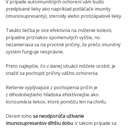
V prípade autoimunitných ochorení vám budú
predpísané lieky ako napríklad potláčače imunity
(imunosupresanty), steroidy alebo protizápalové lieky.
Takáto liečba je síce efektívna na zníženie bolesti,
prípadne príznakov spomenutých vyššie, no
nezameriava sa na prvotné príčiny, že prečo imunitný
systém funguje nesprávne.
Preto najlepšie, čo v danej situácii môžete urobiť, je
snažiť sa pochopiť príčiny vášho ochorenia.
Riešenie vyplývajúce z pochopenia príčin je
z dlhodobejšieho hľadiska efektívnejšie ako
konzumácia liekov, ktoré pomôžu len na chvíľu.
Okrem toho
sa neodporúča užívanie
imunosupresantov dlhšiu dobu
. V takom prípade sa