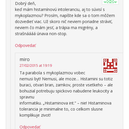
Dobrý deň,
keď mám histamínovú intoleranciu, aj to súvisí s
mykoplazmou? Prosím, napíšte kde sa o tom môžem
dozvedieť viac. Už skoro nič neviem poriadne stráviť,
neviem čo mám jesť, a trápia ma migrény, a
strašnáááá únava non-stop.
Odpovedať
miro
27/02/2015 at 19:19
Ta parabola s mykoplazmou vobec
nemusi byt! Nemusi, ale moze… Histamini su totiz
buraci, otvari bran, zamkov, proste vsetkeho – ale
bohuzial potrebuju spickovo nabudene leukocity a
spravnu
informatiku. „Histaminova int.“ – nie! Histaminova
tolerancia je minimalne to, co celkom slusne
komplikuje zivot!
Odpovedať