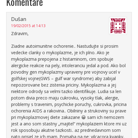
Komentáre
Dušan
19/02/2015 at 14:13
Zdravim,
Ziadne autoimunitne ochorenie.. Nastudujte si prosim
vedecke clanky o mykoplazme, je ich plno. Ako je
mykoplazma prepojena z histaminom, cim spobuje
alergicke reakcie na pely, intoleranciu jedal a pod. Ako bol
povodny gen mykoplazmy upraveny pre vojnovy ucel v
golfskej vojne(GWS – gulf war syndrome) aby zabijal
nepozorovane bez zistenia priciny. Mykoplazma a jej
niektore odrody sa velmi tazko identifikuje. Ludia sa len
potom divia preco maju cukrovku, vysoky tlak, alergie,
problemy s travenim, psychicke poruchy, cukrovka, pricina
ochorenia AIDS a rakovina.. Obilniny a strukoviny su prave
pri mykoplazmovej diete zakazane 😀 sam ich nemozem
jest a ano som stastny „majitel“ mykoplaziem ktore mi uz
rok sposobuju akutne tazkosti.. az prednedavnom som
nato prisiel ze ich mam. Pomaha na ne: vilcacora kvapky,