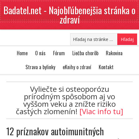
Badatel.net - Najobľúbenejšia stránka o
zdraví
Home
O nás
Fórum
Liečba chorôb
Rakovina
Strava a bylinky
eKnihy o zdraví
Kontakt
Vyliečte si osteoporózu
prírodným spôsobom aj vo
vyššom veku a znížte riziko
častých zlomenín!
[Viac info tu]
12 príznakov autoimunitných