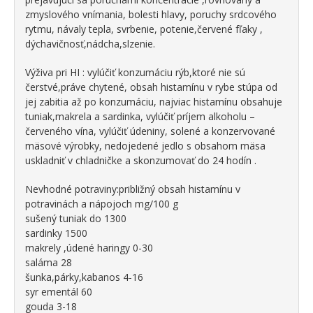
zmyslového vnímania, bolesti hlavy, poruchy srdcového
rytmu, návaly tepla, svrbenie, potenie,červené fľaky ,
dýchavičnosť,nádcha,slzenie.
Výživa pri HI : vylúčiť konzumáciu rýb,ktoré nie sú
čerstvé,práve chytené, obsah histamínu v rybe stúpa od
jej zabitia až po konzumáciu, najviac histamínu obsahuje
tuniak,makrela a sardinka, vylúčiť príjem alkoholu –
červeného vína, vylúčiť údeniny, solené a konzervované
mäsové výrobky, nedojedené jedlo s obsahom mäsa
uskladniť v chladničke a skonzumovať do 24 hodín .
Nevhodné potraviny:približný obsah histamínu v
potravinách a nápojoch mg/100 g
sušený tuniak do 1300
sardinky 1500
makrely ,údené haringy 0-30
saláma 28
šunka,párky,kabanos 4-16
syr ementál 60
gouda 3-18