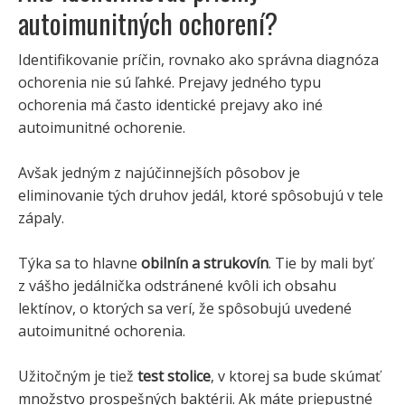
autoimunitných ochorení?
Identifikovanie príčin, rovnako ako správna diagnóza
ochorenia nie sú ľahké. Prejavy jedného typu
ochorenia má často identické prejavy ako iné
autoimunitné ochorenie.
Avšak jedným z najúčinnejších pôsobov je
eliminovanie tých druhov jedál, ktoré spôsobujú v tele
zápaly.
Týka sa to hlavne
obilnín a strukovín
. Tie by mali byť
z vášho jedálnička odstránené kvôli ich obsahu
lektínov, o ktorých sa verí, že spôsobujú uvedené
autoimunitné ochorenia.
Užitočným je tiež
test stolice
, v ktorej sa bude skúmať
množstvo prospešných baktérii. Ak máte priepustné