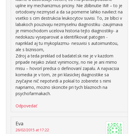
uplne iny mechanizmus priciny. Nie zblbnutie IM! – to je
ortodoxny nezmysel a da sa pomerne lahko navliect na
vsetko s cim destrukcia leukocytov suvisi. To, ze blbci v
labakoch pouzivaju nezmyselnu diagnostiku -zaujimava
je mimochodom ucelova historia tejto diagnostiky- a
nedokazu vyseparovat a identifikovat patogen -
napriklad aj tu mykoplazmu- nesuvisi s autoimunitou,
ale s biznisom,
Zdroj a teda preklad od badatel.sk nie je v kazdom
pripade nejako zvlast vynimocny, no nie je ani mimo
misu – hovorí predsa o definovaní zapalu. A najvacsia
komedia je v tom, ze pri klasickej diagnostike sa
zvyčajne nič nepotvrdi a pokial to zoberete s nimi
napriamo, mozno skoncite pri tych blaznoch na
psychofarmakach.
Odpovedať
Eva
26/02/2015 at 17:22