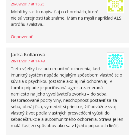
29/09/2017 at 18:25
Mohli by ste tu napísať aj o chorobách, ktoré
nie sú verejnosti tak známe. Mám na myslí napríklad ALS,
artrófiu svalstva…
Odpovedať
Jarka Kollárová
28/11/2017 at 14:49
Tieto všetky tzv. autoimunitné ochorenia, keď
imunitný systém napáda nejakým spôsobom vlastné telo
súvisia s psychikou (ostatne ako aj iné ochorenia). V
tomto prípade je pociťovaná agresia zameraná –
namiesto na jeho vyvolávateľa zvonku – do seba.
Nespracované pocity viny, neschopnosť postaviť sa za
seba, obhájiť sa, vymedziť si priestor, žiť odvážne svoj
vlastný život podľa vlastných presvedčení vyústi do
sebadeštrukcie a autoimunitného ochorenia, Strava je len
malá časť zo spôsobov ako sa v týchto prípadoch liečiť.