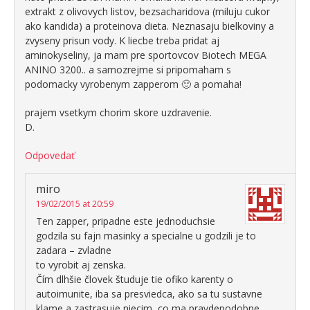
extrakt z olivovych listov, bezsacharidova (miluju cukor
ako kandida) a proteinova dieta. Neznasaju bielkoviny a
zvyseny prisun vody. K liecbe treba pridat aj
aminokyseliny, ja mam pre sportovcov Biotech MEGA
ANINO 3200.. a samozrejme si pripomaham s
podomacky vyrobenym zapperom 🙂 a pomaha!
prajem vsetkym chorim skore uzdravenie.
D.
Odpovedať
miro
19/02/2015 at 20:59
Ten zapper, pripadne este jednoduchsie
godzila su fajn masinky a specialne u godzili je to
zadara – zvladne
to vyrobit aj zenska.
Čím dlhšie človek študuje tie ofiko karenty o
autoimunite, iba sa presviedca, ako sa tu sustavne
klame a zastrasuje niecim, co ma pravdepodobne