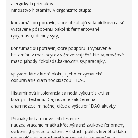
alergických príznakov.
Množstvo histamínu v organizme stúpa:
konzumáciou potravín,ktoré obsahujú veľa bielkovín a sú
vystavené pôsobeniu baktérií: fermentované
ryby,mäso,údeniny,syry,
konzumáciou potravín,ktoré podporujú vyplavenie
histamínu z mastocytov v čreve: vaječné bielka,bravčové
mäso,jahody,čokoláda,kakao,citrusy,paradajky,
vplyvom látok,ktoré blokujú jeho enzymatické
odbúravanie diaminooxidázou – DAO.
Histamínová intolerancia sa nedá vyšetriť z krvi ani
kožnými testami. Diagnóza je založená na
anamnéze,eliminačnej diéte a vyšetrení DAO aktivity.
Príznaky histamínovej intolerancie:
nauzea,vracanie,hnačka,kŕče,výrazné zvukové fenomény,
svrbenie ,trpnutie a pálenie v ústach, pokles krvného tlaku
prejavujúci sa poruchami koncentrácie ,rovnováhy a