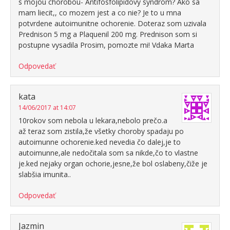
s mojou chorobou- Antifosfolipidovy syndrom? Ako sa
mam liecit,, co mozem jest a co nie? Je to u mna
potvrdene autoimunitne ochorenie. Doteraz som uzivala
Prednison 5 mg a Plaquenil 200 mg. Prednison som si
postupne vysadila Prosim, pomozte mi! Vdaka Marta
Odpovedať
kata
14/06/2017 at 14:07
10rokov som nebola u lekara,nebolo prečo.a
až teraz som zistila,že všetky choroby spadaju po
autoimunne ochorenie.ked nevedia čo dalej,je to
autoimunne,ale nedočitala som sa nikde,čo to vlastne
je.ked nejaky organ ochorie,jesne,že bol oslabeny,čiže je
slabšia imunita..
Odpovedať
Jazmin