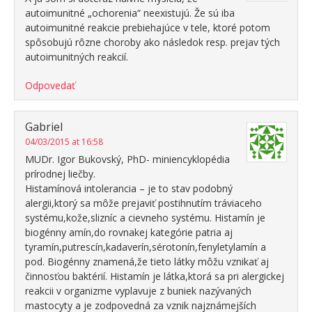
autoimunitné „ochorenia“ neexistujú. Že sú iba
autoimunitné reakcie prebiehajúce v tele, ktoré potom
spôsobujú rôzne choroby ako následok resp. prejav tých
autoimunitných reakcií.
Odpovedať
Gabriel
04/03/2015 at 16:58
MUDr. Igor Bukovský, PhD- miniencyklopédia
prírodnej liečby.
Histamínová intolerancia – je to stav podobný
alergii,ktorý sa môže prejaviť postihnutím tráviaceho
systému,kože,slizníc a cievneho systému. Histamín je
biogénny amín,do rovnakej kategórie patria aj
tyramín,putrescín,kadaverín,sérotonín,fenyletylamín a
pod. Biogénny znamená,že tieto látky môžu vznikať aj
činnosťou baktérií. Histamín je látka,ktorá sa pri alergickej
reakcii v organizme vyplavuje z buniek nazývaných
mastocyty a je zodpovedná za vznik najznámejších