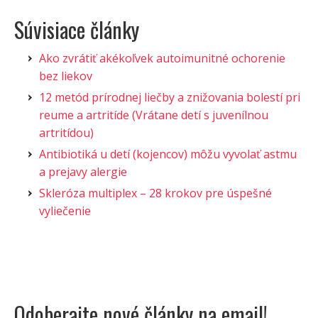
Súvisiace články
Ako zvrátiť akékoľvek autoimunitné ochorenie
bez liekov
12 metód prírodnej liečby a znižovania bolestí pri
reume a artritíde (Vrátane detí s juvenílnou
artritídou)
Antibiotiká u detí (kojencov) môžu vyvolať astmu
a prejavy alergie
Skleróza multiplex – 28 krokov pre úspešné
vyliečenie
Odoberajte nové články na email!