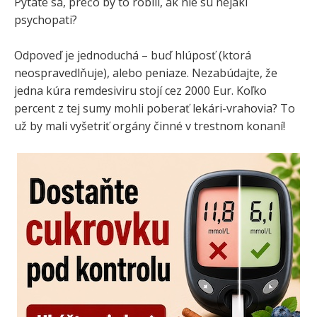
Pýtate sa, prečo by to robili, ak nie sú nejakí
psychopati?
Odpoveď je jednoduchá – buď hlúposť (ktorá
neospravedlňuje), alebo peniaze. Nezabúdajte, že
jedna kúra remdesiviru stojí cez 2000 Eur. Koľko
percent z tej sumy mohli poberať lekári-vrahovia? To
už by mali vyšetriť orgány činné v trestnom konaní!