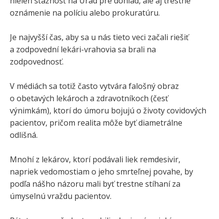
nielen sťažnosť na Úrad pre dohľad, ale aj trestné
oznámenie na políciu alebo prokuratúru.
Je najvyšší čas, aby sa u nás tieto veci začali riešiť
a zodpovední lekári-vrahovia sa brali na
zodpovednosť.
V médiách sa totiž často vytvára falošný obraz
o obetavých lekároch a zdravotníkoch (česť
výnimkám), ktorí do úmoru bojujú o životy covidových
pacientov, pričom realita môže byť diametrálne
odlišná.
Mnohí z lekárov, ktorí podávali liek remdesivir,
napriek vedomostiam o jeho smrteľnej povahe, by
podľa nášho názoru mali byť trestne stíhaní za
úmyselnú vraždu pacientov.