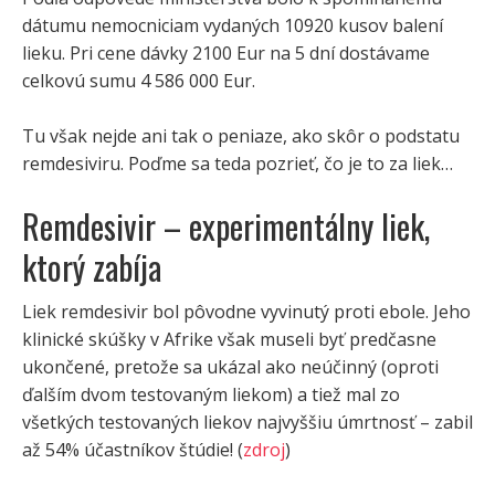
dátumu nemocniciam vydaných 10920 kusov balení
lieku. Pri cene dávky 2100 Eur na 5 dní dostávame
celkovú sumu 4 586 000 Eur.
Tu však nejde ani tak o peniaze, ako skôr o podstatu
remdesiviru. Poďme sa teda pozrieť, čo je to za liek…
Remdesivir – experimentálny liek,
ktorý zabíja
Liek remdesivir bol pôvodne vyvinutý proti ebole. Jeho
klinické skúšky v Afrike však museli byť predčasne
ukončené, pretože sa ukázal ako neúčinný (oproti
ďalším dvom testovaným liekom) a tiež mal zo
všetkých testovaných liekov najvyššiu úmrtnosť – zabil
až 54% účastníkov štúdie! (
zdroj
)