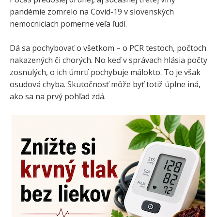
pandémie zomrelo na Covid-19 v slovenských
nemocniciach pomerne veľa ľudí.
Dá sa pochybovať o všetkom – o PCR testoch, počtoch
nakazených či chorých. No keď v správach hlásia počty
zosnulých, o ich úmrtí pochybuje málokto. To je však
osudová chyba. Skutočnosť môže byť totiž úplne iná,
ako sa na prvý pohľad zdá.