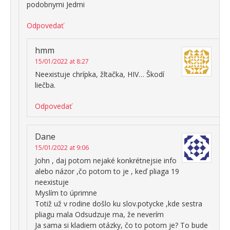
podobnymi Jedmi
Odpovedať
hmm
15/01/2022 at 8:27
Neexistuje chrípka, žltačka, HIV… Škodí
liečba.
Odpovedať
Dane
15/01/2022 at 9:06
John , daj potom nejaké konkrétnejsie info
alebo názor ,čo potom to je , keď pliaga 19
neexistuje
Myslím to úprimne
Totiž už v rodine došlo ku slov.potycke ,kde sestra
pliagu mala Odsudzuje ma, že neverím
Ja sama si kladiem otázky, čo to potom je? To bude