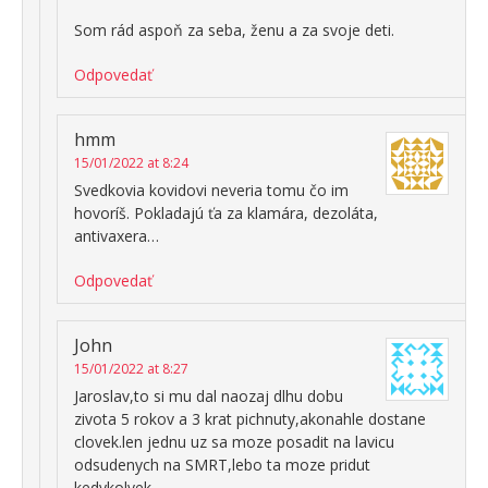
Som rád aspoň za seba, ženu a za svoje deti.
Odpovedať
hmm
15/01/2022 at 8:24
Svedkovia kovidovi neveria tomu čo im
hovoríš. Pokladajú ťa za klamára, dezoláta,
antivaxera…
Odpovedať
John
15/01/2022 at 8:27
Jaroslav,to si mu dal naozaj dlhu dobu
zivota 5 rokov a 3 krat pichnuty,akonahle dostane
clovek.len jednu uz sa moze posadit na lavicu
odsudenych na SMRT,lebo ta moze pridut
kedykolvek