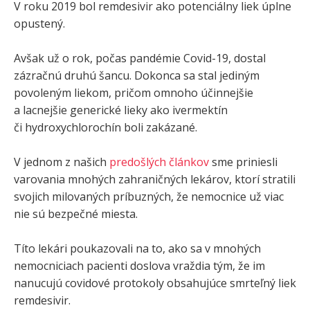
V roku 2019 bol remdesivir ako potenciálny liek úplne
opustený.
Avšak už o rok, počas pandémie Covid-19, dostal
zázračnú druhú šancu. Dokonca sa stal jediným
povoleným liekom, pričom omnoho účinnejšie
a lacnejšie generické lieky ako ivermektín
či hydroxychlorochín boli zakázané.
V jednom z našich
predošlých článkov
sme priniesli
varovania mnohých zahraničných lekárov, ktorí stratili
svojich milovaných príbuzných, že nemocnice už viac
nie sú bezpečné miesta.
Títo lekári poukazovali na to, ako sa v mnohých
nemocniciach pacienti doslova vraždia tým, že im
nanucujú covidové protokoly obsahujúce smrteľný liek
remdesivir.