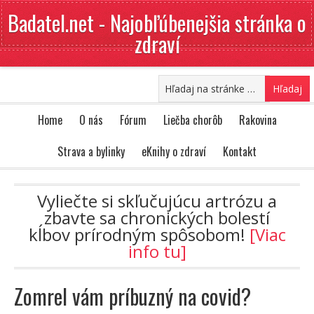
Badatel.net - Najobľúbenejšia stránka o
zdraví
Home
O nás
Fórum
Liečba chorôb
Rakovina
Strava a bylinky
eKnihy o zdraví
Kontakt
Vyliečte si skľučujúcu artrózu a
zbavte sa chronických bolestí
kĺbov prírodným spôsobom!
[Viac
info tu]
Zomrel vám príbuzný na covid?