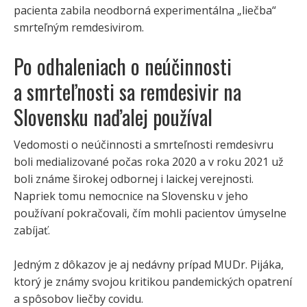
pacienta zabila neodborná experimentálna „liečba“
smrteľným remdesivirom.
Po odhaleniach o neúčinnosti
a smrteľnosti sa remdesivir na
Slovensku naďalej používal
Vedomosti o neúčinnosti a smrteľnosti remdesivru
boli medializované počas roka 2020 a v roku 2021 už
boli známe širokej odbornej i laickej verejnosti.
Napriek tomu nemocnice na Slovensku v jeho
používaní pokračovali, čím mohli pacientov úmyselne
zabíjať.
Jedným z dôkazov je aj nedávny prípad MUDr. Pijáka,
ktorý je známy svojou kritikou pandemických opatrení
a spôsobov liečby covidu.