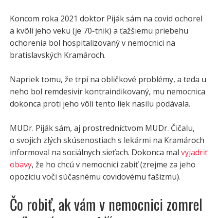
Koncom roka 2021 doktor Piják sám na covid ochorel
a kvôli jeho veku (je 70-tnik) a ťažšiemu priebehu
ochorenia bol hospitalizovaný v nemocnici na
bratislavských Kramároch.
Napriek tomu, že trpí na obličkové problémy, a teda u
neho bol remdesivir kontraindikovaný, mu nemocnica
dokonca proti jeho vôli tento liek nasilu podávala.
MUDr. Piják sám, aj prostredníctvom MUDr. Čičalu,
o svojich zlých skúsenostiach s lekármi na Kramároch
informoval na sociálnych sieťach. Dokonca mal
vyjadriť
obavy
, že ho chcú v nemocnici zabiť (zrejme za jeho
opozíciu voči súčasnému covidovému fašizmu).
Čo robiť, ak vám v nemocnici zomrel