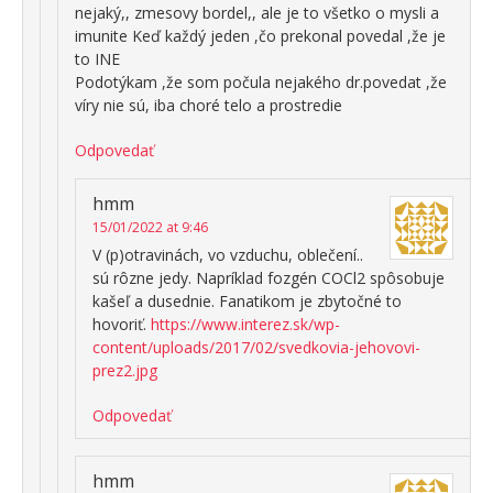
nejaký,, zmesovy bordel,, ale je to všetko o mysli a
imunite Keď každý jeden ,čo prekonal povedal ,že je
to INE
Podotýkam ,že som počula nejakého dr.povedat ,že
víry nie sú, iba choré telo a prostredie
Odpovedať
hmm
15/01/2022 at 9:46
V (p)otravinách, vo vzduchu, oblečení..
sú rôzne jedy. Napríklad fozgén COCl2 spôsobuje
kašeľ a dusednie. Fanatikom je zbytočné to
hovoriť.
https://www.interez.sk/wp-
content/uploads/2017/02/svedkovia-jehovovi-
prez2.jpg
Odpovedať
hmm