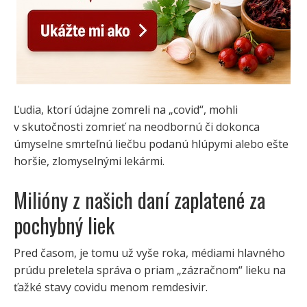
Ľudia, ktorí údajne zomreli na „covid“, mohli
v skutočnosti zomrieť na neodbornú či dokonca
úmyselne smrteľnú liečbu podanú hlúpymi alebo ešte
horšie, zlomyselnými lekármi.
Milióny z našich daní zaplatené za
pochybný liek
Pred časom, je tomu už vyše roka, médiami hlavného
prúdu preletela správa o priam „zázračnom“ lieku na
ťažké stavy covidu menom remdesivir.