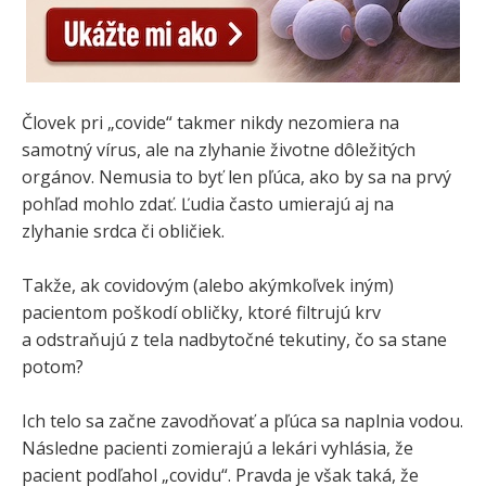
Človek pri „covide“ takmer nikdy nezomiera na
samotný vírus, ale na zlyhanie životne dôležitých
orgánov. Nemusia to byť len pľúca, ako by sa na prvý
pohľad mohlo zdať. Ľudia často umierajú aj na
zlyhanie srdca či obličiek.
Takže, ak covidovým (alebo akýmkoľvek iným)
pacientom poškodí obličky, ktoré filtrujú krv
a odstraňujú z tela nadbytočné tekutiny, čo sa stane
potom?
Ich telo sa začne zavodňovať a pľúca sa naplnia vodou.
Následne pacienti zomierajú a lekári vyhlásia, že
pacient podľahol „covidu“. Pravda je však taká, že