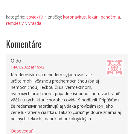
kategórie:
covid-19
značky:
koronavírus
,
lekári
,
pandémia
,
remdesivir
,
vražda
Komentáre
Oldo
14/01/2022 at 19:43
K redemsiviru sa nebudem vyjadrovať, ale
určite mohli včasnou prednemocničnou (ba aj
nemocničnou) liečbou či už ivermektínom,
hydroxychlorochínom, prípadne isoprinosinom zachrániť
väčšinu tých, ktorí chorobe covid-19 podľahli. Pripúšťam,
že redemsivir naordinujú aj vďaka províziám (pri jeho
cene lukratívna čiastka). Takáto „prax“ je dobre známa aj
pri iných liekoch , napríklad onkologických.
Odpovedať