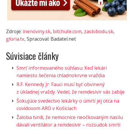
Zdroje:
inenoviny.sk
,
bitchute.com
,
zaslobodu.sk
,
gloria.tv
, Spracoval: Badatel.net
Súvisiace články
Smrť informovaného súhlasu: Keď lekári
namiesto liečenia chladnokrvne vraždia
R.F. Kennedy Jr: Fauci musí byť obvinený
z úkladnej vraždy. Vedel, že remdesivir vás zabije
Šokujúce svedectvo lekárky o úmrtí jej otca na
covidovom ARO v Košiciach
Žaloba tvrdí, že nemocnice neočkovaným nasilu
dávali ventilátor a remdesivir – rozsudok smrti