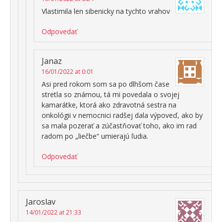
Vlastimila len sibenicky na tychto vrahov
Odpovedať
Janaz
16/01/2022 at 0:01
Asi pred rokom som sa po dlhšom čase
stretla so známou, tá mi povedala o svojej
kamarátke, ktorá ako zdravotná sestra na
onkológii v nemocnici radšej dala výpoveď, ako by
sa mala pozerať a zúčastňovať toho, ako im rad
radom po „liečbe“ umierajú ľudia.
Odpovedať
Jaroslav
14/01/2022 at 21:33