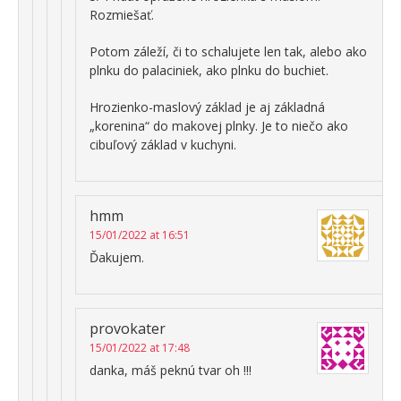
Rozmiešať.
Potom záleží, či to schalujete len tak, alebo ako
plnku do palaciniek, ako plnku do buchiet.
Hrozienko-maslový základ je aj základná
„korenina“ do makovej plnky. Je to niečo ako
cibuľový základ v kuchyni.
hmm
15/01/2022 at 16:51
Ďakujem.
provokater
15/01/2022 at 17:48
danka, máš peknú tvar oh !!!