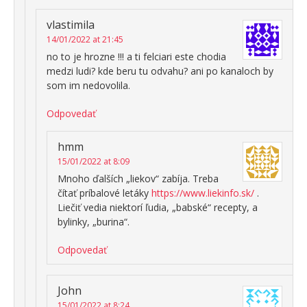
vlastimila
14/01/2022 at 21:45
no to je hrozne !!! a ti felciari este chodia
medzi ludi? kde beru tu odvahu? ani po kanaloch by
som im nedovolila.
Odpovedať
hmm
15/01/2022 at 8:09
Mnoho ďalších „liekov“ zabíja. Treba
čítať príbalové letáky
https://www.liekinfo.sk/
.
Liečiť vedia niektorí ľudia, „babské“ recepty, a
bylinky, „burina“.
Odpovedať
John
15/01/2022 at 8:24