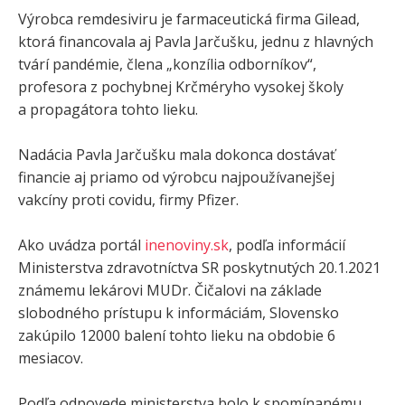
Výrobca remdesiviru je farmaceutická firma Gilead,
ktorá financovala aj Pavla Jarčušku, jednu z hlavných
tvárí pandémie, člena „konzília odborníkov“,
profesora z pochybnej Krčméryho vysokej školy
a propagátora tohto lieku.
Nadácia Pavla Jarčušku mala dokonca dostávať
financie aj priamo od výrobcu najpoužívanejšej
vakcíny proti covidu, firmy Pfizer.
Ako uvádza portál
inenoviny.sk
, podľa informácií
Ministerstva zdravotníctva SR poskytnutých 20.1.2021
známemu lekárovi MUDr. Čičalovi na základe
slobodného prístupu k informáciám, Slovensko
zakúpilo 12000 balení tohto lieku na obdobie 6
mesiacov.
Podľa odpovede ministerstva bolo k spomínanému