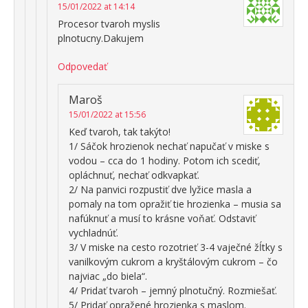
15/01/2022 at 14:14
Procesor tvaroh myslis
plnotucny.Dakujem
Odpovedať
Maroš
15/01/2022 at 15:56
Keď tvaroh, tak takýto!
1/ Sáčok hrozienok nechať napučať v miske s
vodou – cca do 1 hodiny. Potom ich scediť,
opláchnuť, nechať odkvapkať.
2/ Na panvici rozpustiť dve lyžice masla a
pomaly na tom opražiť tie hrozienka – musia sa
nafúknuť a musí to krásne voňať. Odstaviť
vychladnúť.
3/ V miske na cesto rozotrieť 3-4 vaječné žĺtky s
vanilkovým cukrom a kryštálovým cukrom – čo
najviac „do biela“.
4/ Pridať tvaroh – jemný plnotučný. Rozmiešať.
5/ Pridať opražené hrozienka s maslom.