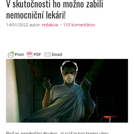
V skutočnosti ho možno zabili
nemocniční lekári!
14/01/2022
autor:
redakcia
133 komentárov
Počas predošlej druhej, aj súčasnej tretej vlny