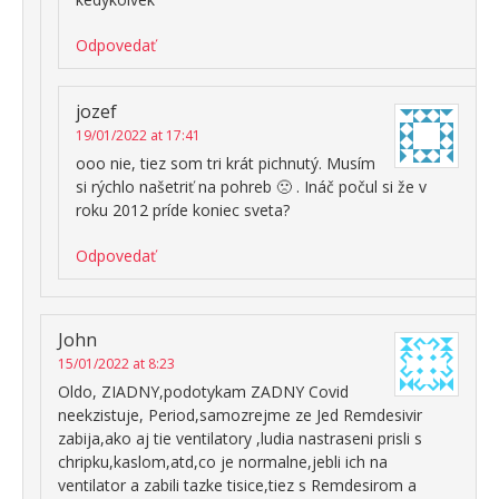
Odpovedať
jozef
19/01/2022 at 17:41
ooo nie, tiez som tri krát pichnutý. Musím
si rýchlo našetriť na pohreb 🙁 . Ináč počul si že v
roku 2012 príde koniec sveta?
Odpovedať
John
15/01/2022 at 8:23
Oldo, ZIADNY,podotykam ZADNY Covid
neekzistuje, Period,samozrejme ze Jed Remdesivir
zabija,ako aj tie ventilatory ,ludia nastraseni prisli s
chripku,kaslom,atd,co je normalne,jebli ich na
ventilator a zabili tazke tisice,tiez s Remdesirom a