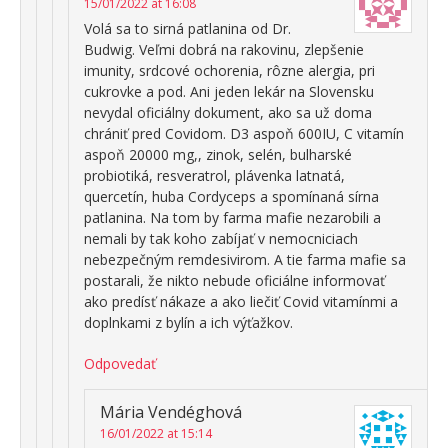
15/01/2022 at 16:08
Volá sa to sirná patlanina od Dr.
Budwig. Veľmi dobrá na rakovinu, zlepšenie
imunity, srdcové ochorenia, rôzne alergia, pri
cukrovke a pod. Ani jeden lekár na Slovensku
nevydal oficiálny dokument, ako sa už doma
chrániť pred Covidom. D3 aspoň 600IU, C vitamín
aspoň 20000 mg,, zinok, selén, bulharské
probiotiká, resveratrol, plávenka latnatá,
quercetín, huba Cordyceps a spomínaná sírna
patlanina. Na tom by farma mafie nezarobili a
nemali by tak koho zabíjať v nemocniciach
nebezpečným remdesivirom. A tie farma mafie sa
postarali, že nikto nebude oficiálne informovať
ako predísť nákaze a ako liečiť Covid vitamínmi a
doplnkami z bylín a ich výťažkov.
Odpovedať
Mária Vendéghová
16/01/2022 at 15:14