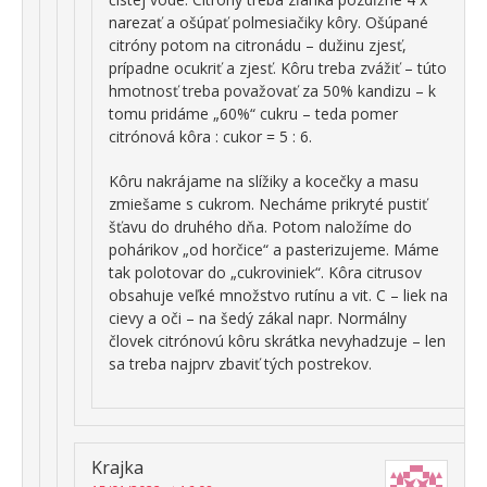
narezať a ošúpať polmesiačiky kôry. Ošúpané
citróny potom na citronádu – dužinu zjesť,
prípadne ocukriť a zjesť. Kôru treba zvážiť – túto
hmotnosť treba považovať za 50% kandizu – k
tomu pridáme „60%“ cukru – teda pomer
citrónová kôra : cukor = 5 : 6.
Kôru nakrájame na slížiky a kocečky a masu
zmiešame s cukrom. Necháme prikryté pustiť
šťavu do druhého dňa. Potom naložíme do
pohárikov „od horčice“ a pasterizujeme. Máme
tak polotovar do „cukroviniek“. Kôra citrusov
obsahuje veľké množstvo rutínu a vit. C – liek na
cievy a oči – na šedý zákal napr. Normálny
človek citrónovú kôru skrátka nevyhadzuje – len
sa treba najprv zbaviť tých postrekov.
Krajka