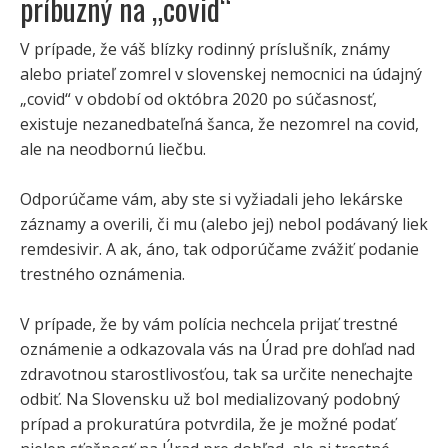
príbuzný na „covid“
V prípade, že váš blízky rodinný príslušník, známy
alebo priateľ zomrel v slovenskej nemocnici na údajný
„covid“ v období od októbra 2020 po súčasnosť,
existuje nezanedbateľná šanca, že nezomrel na covid,
ale na neodbornú liečbu.
Odporúčame vám, aby ste si vyžiadali jeho lekárske
záznamy a overili, či mu (alebo jej) nebol podávaný liek
remdesivir. A ak, áno, tak odporúčame zvážiť podanie
trestného oznámenia.
V prípade, že by vám polícia nechcela prijať trestné
oznámenie a odkazovala vás na Úrad pre dohľad nad
zdravotnou starostlivosťou, tak sa určite nenechajte
odbiť. Na Slovensku už bol medializovaný podobný
prípad a prokuratúra potvrdila, že je možné podať