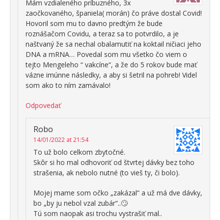
Mám vzdialeného príbuzného, 3x
zaočkovaného, španiela( morán) čo práve dostal Covid!
Hovoril som mu to davno predtým že bude
roznášačom Covidu, a teraz sa to potvrdilo, a je
naštvaný že sa nechal obalamutiť na koktail ničiaci jeho
DNA a mRNA… Povedal som mu všetko čo viem o
tejto Mengeleho “ vakcíne“, a že do 5 rokov bude mať
vázne imúnne následky, a aby si šetril na pohreb! Videl
som ako to ním zamávalo!
Odpovedať
Robo
14/01/2022 at 21:54
To už bolo celkom zbytočné.
Skôr si ho mal odhovoriť od štvrtej dávky bez toho
strašenia, ak nebolo nutné (to vieš ty, či bolo).
Mojej mame som očko „zakázal“ a už má dve dávky,
bo „by ju nebol vzal zubár“..🙄
Tú som naopak asi trochu vystrašiť mal..