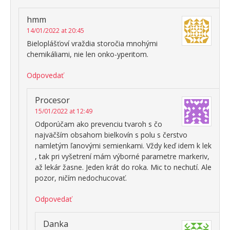
hmm
14/01/2022 at 20:45
Bieloplášťoví vraždia storočia mnohými
chemikáliami, nie len onko-yperitom.
Odpovedať
Procesor
15/01/2022 at 12:49
Odporúčam ako prevenciu tvaroh s čo
najväčším obsahom bielkovín s polu s čerstvo
namletým ľanovými semienkami. Vždy keď idem k lek
, tak pri vyšetrení mám výborné parametre markeriv,
až lekár žasne. Jeden krát do roka. Mic to nechutí. Ale
pozor, ničím nedochucovať.
Odpovedať
Danka