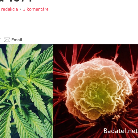
:
redakcia
3 komentáre