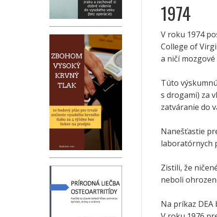
1974
V roku 1974 po
College of Virg
a ničí mozgové
Túto výskumnú 
s drogami) za v
zatváranie do v
Nanešťastie pre
laboratórnych 
Zistili, že nič
neboli ohrozené
Na príkaz DEA 
V roku 1976 pre