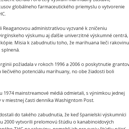
usov globálneho farmaceutického priemyslu o vytvorenie
HC.
li Reaganovou administratívou vyzvané k zničeniu
irgínskeho výskumu aj ďalšie univerzitné výskumné centrá,
 kópie. Misia k zabudnutiu toho, že marihuana lieči rakovinu
 splnená.
irginii požiadala v rokoch 1996 a 2006 o poskytnutie granto
 liečivého potenciálu marihuany, no obe žiadosti boli
ku 1974 mainstreamové médiá odmietali, s výnimkou jednej
y v miestnej časti denníka Washigntom Post.
ostali do takého zabudnutia, že keď španielski výskumníci
ku 2000 vytvorili prelomovú štúdiu o kanabinoidových
ného THC na rakovinu, nemohli ich pre svoju štúdiu nájsť.