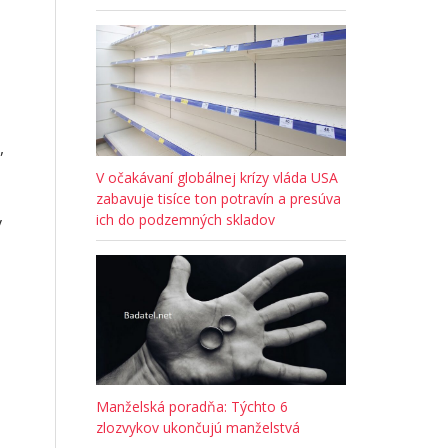
,
V očakávaní globálnej krízy vláda USA
zabavuje tisíce ton potravín a presúva
ich do podzemných skladov
v
Manželská poradňa: Týchto 6
zlozvykov ukončujú manželstvá