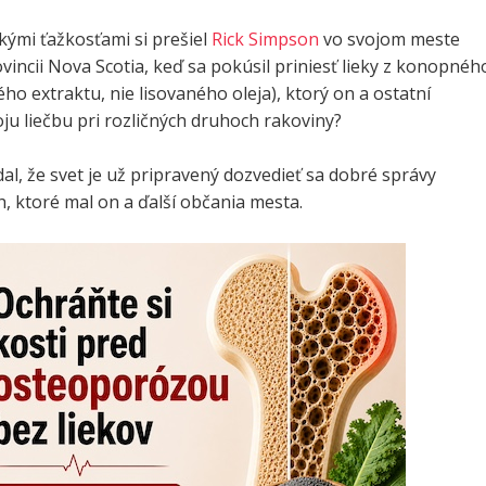
kými ťažkosťami si prešiel
Rick Simpson
vo svojom meste
vincii Nova Scotia, keď sa pokúsil priniesť lieky z konopnéh
ého extraktu, nie lisovaného oleja), ktorý on a ostatní
oju liečbu pri rozličných druhoch rakoviny?
al, že svet je už pripravený dozvedieť sa dobré správy
, ktoré mal on a ďalší občania mesta.