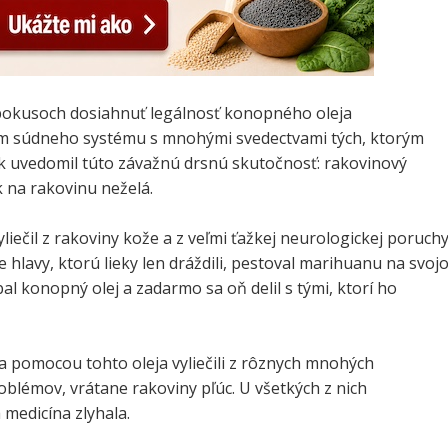
pokusoch dosiahnuť legálnosť konopného oleja
m súdneho systému s mnohými svedectvami tých, ktorým
ck uvedomil túto závažnú drsnú skutočnosť: rakovinový
ek na rakovinu neželá.
yliečil z rakoviny kože a z veľmi ťažkej neurologickej poruch
hlavy, ktorú lieky len dráždili, pestoval marihuanu na svoj
l konopný olej a zadarmo sa oň delil s tými, ktorí ho
a pomocou tohto oleja vyliečili z rôznych mnohých
blémov, vrátane rakoviny pľúc. U všetkých z nich
medicína zlyhala.