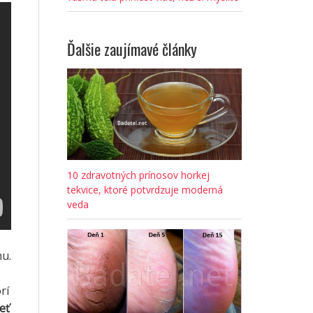
Ďalšie zaujímavé články
10 zdravotných prínosov horkej
tekvice, ktoré potvrdzuje moderná
veda
mu.
rí
eť