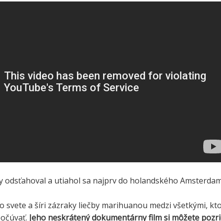
dy odsťahoval a utiahol sa najprv do holandského Amsterda
o svete a šíri zázraky liečby marihuanou medzi všetkými, kto
počúvať.
Jeho neskrátený dokumentárny film si môžete pozri