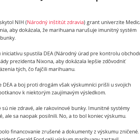
skytol NIH (
Národný inštitút zdravia
) grant univerzite Medic
inia, aby dokázala, že marihuana narušuje imunitný systém
 bunky.
iniciatívu spustila DEA (Národný úrad pre kontrolu obchod
lády prezidenta Nixona, aby dokázala lepšie zdôvodniť
äzenia tých, čo fajčili marihuanu.
 DEA a boj proti drogám však výskumníci prišli u svojich
potkanov k niektorým zaujímavým výsledkom.
ené sú nie zdravé, ale rakovinové bunky. Imunitné systémy
, ale sa naopak posilnili. No, a to bol koniec výskumu.
bolo financovanie zrušené a dokumenty z výskumu zničené.
zident Gerald Ford celý výskum marihuany zastavil,