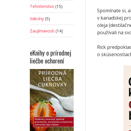
Tehotenstvo
(15)
Spomínate si, a
v kanadskej pro
Vakcíny
(5)
oleja (destilačn
Zaujímavosti
(14)
používali na sv
Rick predpoklad
eKnihy o prírodnej
o skúsenostiach
liečbe ochorení