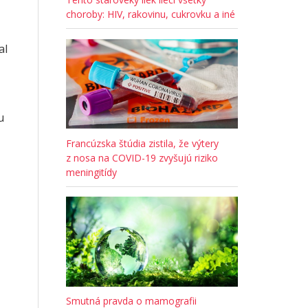
choroby: HIV, rakovinu, cukrovku a iné
al
u
Francúzska štúdia zistila, že výtery
z nosa na COVID-19 zvyšujú riziko
meningitídy
Smutná pravda o mamografii