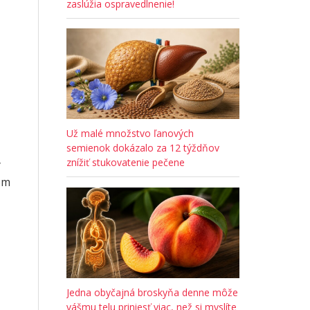
zaslúžia ospravedlnenie!
Už malé množstvo ľanových
semienok dokázalo za 12 týždňov
znížiť stukovatenie pečene
y
om
Jedna obyčajná broskyňa denne môže
vášmu telu priniesť viac, než si myslíte