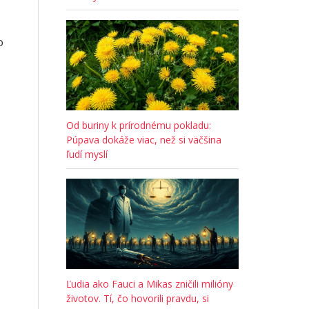
o
Od buriny k prírodnému pokladu:
Púpava dokáže viac, než si väčšina
ľudí myslí
Ľudia ako Fauci a Mikas zničili milióny
životov. Tí, čo hovorili pravdu, si