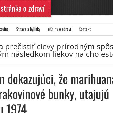
 stránka o zdraví
kovina
Strava a bylinky
eKnihy o zdraví
Kontakt
 a prečistiť cievy prírodným spô
vým následkom liekov na choles
 dokazujúci, že marihuan
 rakovinové bunky, utajujú
u 1974