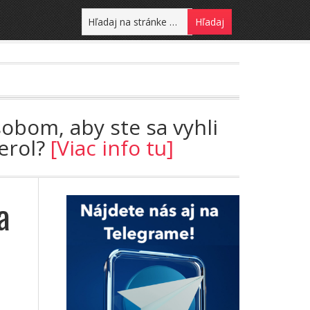
sobom, aby ste sa vyhli
terol?
[Viac info tu]
a