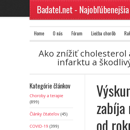
Badatel.net - Najobľúbenejšia
Home
O nás
Fórum
Liečba chorôb
Ra
Ako znížiť cholesterol
infarktu a škodli
Výskum
Kategórie článkov
Choroby a terapie
zabíja
(899)
Články čitateľov
(45)
od rok
COVID-19
(399)