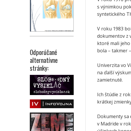
s výnimkou pok
syntetického T
V roku 1983 bo
dokumentov z v
ktoré mali jeho
bola – takmer –
Odporúčané
alternatívne
Univerzita vo V
stránky:
na ďalší výskum
zamietnuté.
Ich štúdie z ro
krátkej zmienk
Dokumenty sa d
v Madride v ro
účinkoch konop