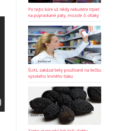
Po tejto kúre už nikdy nebudete trpieť
na popraskané päty, mozole či otlaky
ŠUKL zakázal lieky používané na liečbu
vysokého krvného tlaku
Tento staroveký liek lieči všetky