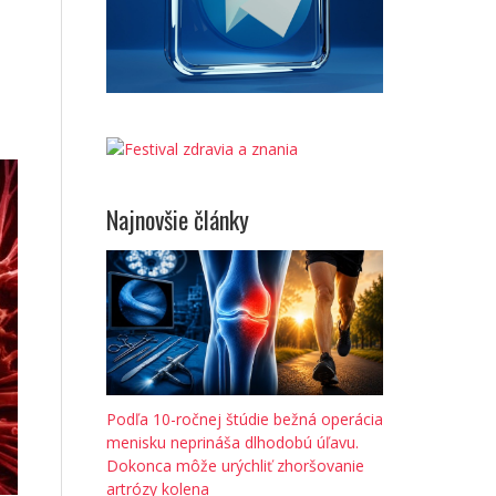
Najnovšie články
Podľa 10-ročnej štúdie bežná operácia
menisku neprináša dlhodobú úľavu.
Dokonca môže urýchliť zhoršovanie
artrózy kolena