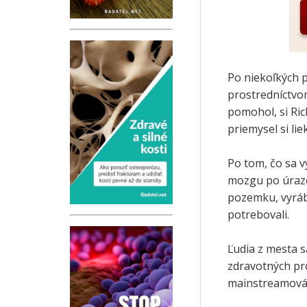
Po niekoľkých 
prostredníctvo
pomohol, si Ri
priemysel si li
Po tom, čo sa v
mozgu po úraze 
pozemku, vyrába
potrebovali.
Ľudia z mesta s
zdravotných pro
mainstreamová 