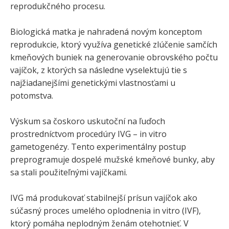
reprodukčného procesu.
Biologická matka je nahradená novým konceptom
reprodukcie, ktorý využíva genetické zlúčenie samčích
kmeňových buniek na generovanie obrovského počtu
vajíčok, z ktorých sa následne vyselektujú tie s
najžiadanejšími genetickými vlastnosťami u
potomstva.
Výskum sa čoskoro uskutoční na ľuďoch
prostredníctvom procedúry IVG – in vitro
gametogenézy. Tento experimentálny postup
preprogramuje dospelé mužské kmeňové bunky, aby
sa stali použiteľnými vajíčkami.
IVG má produkovať stabilnejší prísun vajíčok ako
súčasný proces umelého oplodnenia in vitro (IVF),
ktorý pomáha neplodným ženám otehotnieť. V