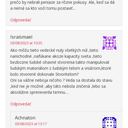
prečo by nebrali peniaze za rôzne pokusy. Ale, keď sa dá
a nemá sa kto voči tomu postaviť…
Odpovedať
Israismael
03/08/2023 at 10:35
Ako môžu tieto vedecké nuly všetkých núl ,tieto
nanichodné ,nafúkane akoze kapacity sveta ,tieto
bezbozne ľudské ohavné stvorenia takto manipulovat
ľudským materiálom s ľudským telom a vnútrom,ktoré
bolo stvorené dokonale Stvoritelom?
Oni sa vážne neboja ničoho ? Veda sa dostala do stavu
,keď nie je možné ,aby táto nebola zničená ,lebo sa
absolútne spreneverila temnu…
Odpovedať
Achnaton
03/08/2023 at 13:17