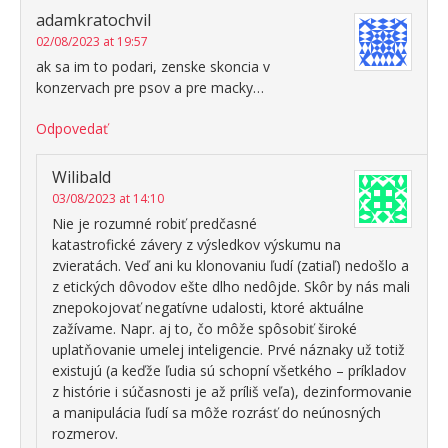
adamkratochvil
02/08/2023 at 19:57
ak sa im to podari, zenske skoncia v
konzervach pre psov a pre macky…
Odpovedať
Wilibald
03/08/2023 at 14:10
Nie je rozumné robiť predčasné
katastrofické závery z výsledkov výskumu na
zvieratách. Veď ani ku klonovaniu ľudí (zatiaľ) nedošlo a
z etických dôvodov ešte dlho nedôjde. Skôr by nás mali
znepokojovať negatívne udalosti, ktoré aktuálne
zažívame. Napr. aj to, čo môže spôsobiť široké
uplatňovanie umelej inteligencie. Prvé náznaky už totiž
existujú (a keďže ľudia sú schopní všetkého – príkladov
z histórie i súčasnosti je až príliš veľa), dezinformovanie
a manipulácia ľudí sa môže rozrásť do neúnosných
rozmerov.