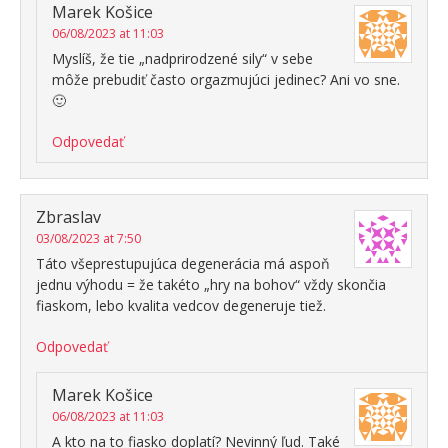
Marek Košice
06/08/2023 at 11:03
Myslíš, že tie „nadprirodzené sily“ v sebe
môže prebudiť často orgazmujúci jedinec? Ani vo sne.
🙂
Odpovedať
Zbraslav
03/08/2023 at 7:50
Táto všeprestupujúca degenerácia má aspoň
jednu výhodu = že takéto „hry na bohov“ vždy skončia
fiaskom, lebo kvalita vedcov degeneruje tiež.
Odpovedať
Marek Košice
06/08/2023 at 11:03
A kto na to fiasko doplatí? Nevinný ľud. Také