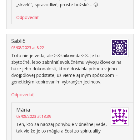
„skvelé“, spravodlivé, proste božské… 🙂
Odpovedať
Sablič
03/08/2023 at 8:22
Toto nie je veda, ale >>>laikoveda<<<. Je to
zbytočné, lebo zabrániť evolučnému vývoju človeka na
báze jeho dokonalosti, ktoré dosiahla príroda v jeho
dvojpólovej podstate, už vieme aj iným spôsobom –
genetickým kopírovaním vybraných jedincov.
Odpovedať
Mária
03/08/2023 at 13:39
Ten, kto sa naozaj pohybuje v dnešnej vede,
tak vie že je to mágia a čosi zo spirituality.