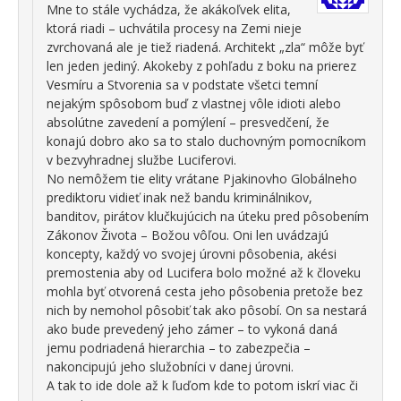
Mne to stále vychádza, že akákoľvek elita,
ktorá riadi – uchvátila procesy na Zemi nieje
zvrchovaná ale je tiež riadená. Architekt „zla“ môže byť
len jeden jediný. Akokeby z pohľadu z boku na prierez
Vesmíru a Stvorenia sa v podstate všetci temní
nejakým spôsobom buď z vlastnej vôle idioti alebo
absolútne zavedení a pomýlení – presvedčení, že
konajú dobro ako sa to stalo duchovným pomocníkom
v bezvyhradnej službe Luciferovi.
No nemôžem tie elity vrátane Pjakinovho Globálneho
prediktoru vidieť inak než bandu kriminálnikov,
banditov, pirátov klučkujúcich na úteku pred pôsobením
Zákonov Života – Božou vôľou. Oni len uvádzajú
koncepty, každý vo svojej úrovni pôsobenia, akési
premostenia aby od Lucifera bolo možné až k človeku
mohla byť otvorená cesta jeho pôsobenia pretože bez
nich by nemohol pôsobiť tak ako pôsobí. On sa nestará
ako bude prevedený jeho zámer – to vykoná daná
jemu podriadená hierarchia – to zabezpečia –
nakoncipujú jeho služobníci v danej úrovni.
A tak to ide dole až k ľuďom kde to potom iskrí viac či