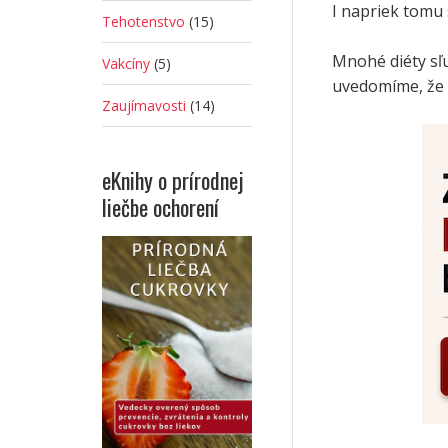
I napriek tomu 
Tehotenstvo
(15)
Mnohé diéty sľu
Vakcíny
(5)
uvedomíme, že s
Zaujímavosti
(14)
eKnihy o prírodnej
liečbe ochorení