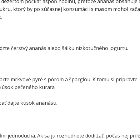
 s dezertom počkať aspoň hodinu, pretože ananás obsahuje 
ukru, ktorý by po súčasnej konzumácii s mäsom mohol zača
.
edzte čerstvý ananás alebo šálku nízkotučného jogurtu.
arte mrkvové pyré s pórom a špargľou. K tomu si pripravte
 kúsok pečeného kuraťa.
päť dajte kúsok ananásu.
eľmi jednoduchá. Ak sa ju rozhodnete dodržať, počas nej príli