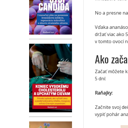
No a presne na 
Vďaka ananásove
držať viac ako 5
v tomto ovocí n
Ako zača
Začať môžete k
5 dní:
Raňajky:
Začnite svoj d
vypiť pohár an