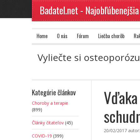
Badatel.net - Najobľúbenejšia
Home
O nás
Fórum
Liečba chorôb
Ra
Vyliečte si osteoporóz
Vďaka 
Kategórie článkov
Choroby a terapie
schudn
(899)
Články čitateľov
(45)
20/02/2017
autor
COVID-19
(399)