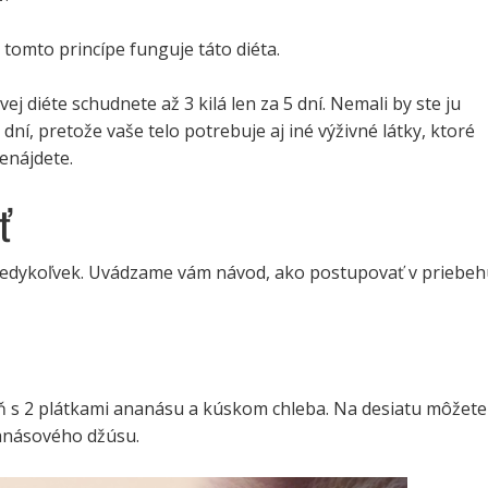
tomto princípe funguje táto diéta.
j diéte schudnete až 3 kilá len za 5 dní. Nemali by ste ju
 dní, pretože vaše telo potrebuje aj iné výživné látky, ktoré
enájdete.
ť
edykoľvek. Uvádzame vám návod, ako postupovať v priebeh
eň s 2 plátkami ananásu a kúskom chleba. Na desiatu môžete
anásového džúsu.