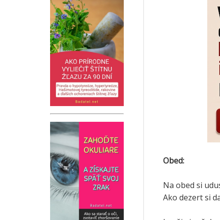
Obed:
Na obed si udus
Ako dezert si d