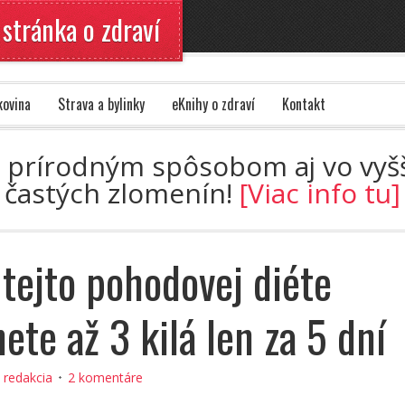
 stránka o zdraví
kovina
Strava a bylinky
eKnihy o zdraví
Kontakt
u prírodným spôsobom aj vo vyšš
častých zlomenín!
[Viac info tu]
tejto pohodovej diéte
ete až 3 kilá len za 5 dní
:
redakcia
2 komentáre