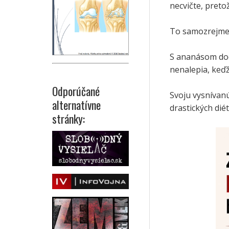
necvičte, preto
To samozrejme 
S ananásom doci
nenalepia, keďž
Odporúčané
Svoju vysnívan
alternatívne
drastických dié
stránky: