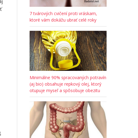
aj
ť
7 tvárových cvičení proti vráskam,
ktoré vám dokážu ubrať celé roky
Minimálne 90% spracovaných potravín
(aj bio) obsahuje repkový olej, ktorý
otupuje myseľ a spôsobuje obezitu
š