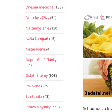
Dnešná medicína
(188)
Doplnky výživy
(54)
Na zamyslenie
(130)
Naša kampaň
(45)
Nezaradené
(4)
Odporúčané články
(36)
Ostatné témy
(908)
Rakovina
(239)
Spiritualita
(48)
Strava a bylinky
(668)
Schudnúť za kr