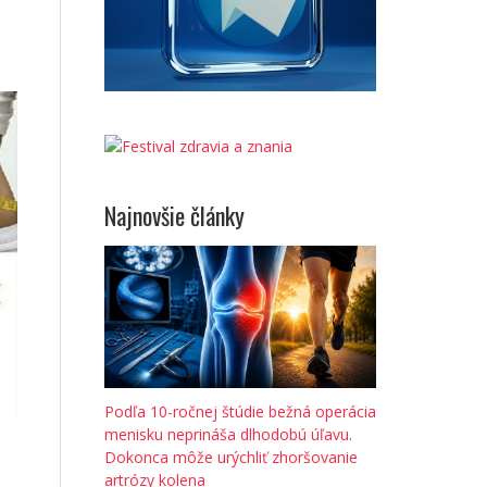
Najnovšie články
Podľa 10-ročnej štúdie bežná operácia
menisku neprináša dlhodobú úľavu.
Dokonca môže urýchliť zhoršovanie
artrózy kolena