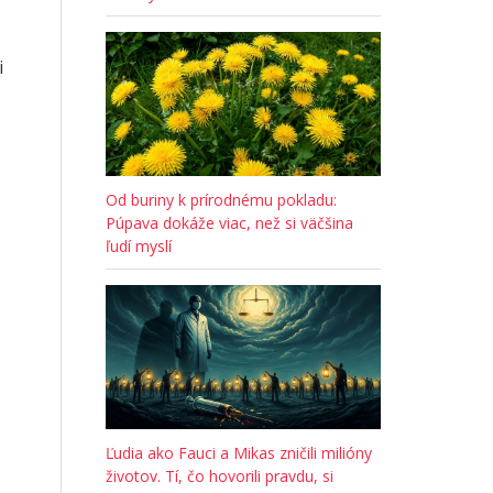
i
Od buriny k prírodnému pokladu:
Púpava dokáže viac, než si väčšina
ľudí myslí
Ľudia ako Fauci a Mikas zničili milióny
životov. Tí, čo hovorili pravdu, si