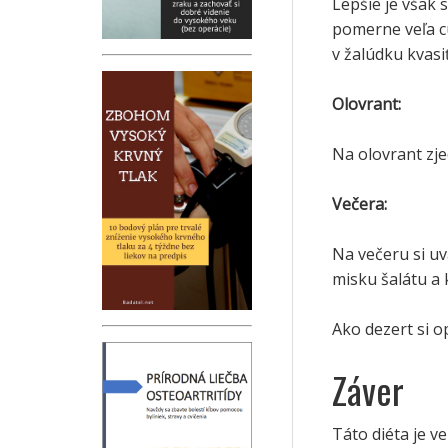
Lepšie je však
pomerne veľa c
v žalúdku kvasiť
Olovrant:
Na olovrant zj
Večera:
Na večeru si uv
misku šalátu a
Ako dezert si o
Záver
Táto diéta je v