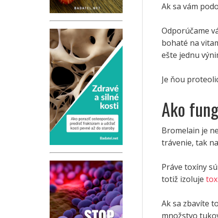
Ak sa vám podo
Odporúčame vám
bohaté na vitam
ešte jednu výn
Je ňou proteoli
Ako fung
Bromelain je n
trávenie, tak na
Práve toxíny sú
totiž izoluje
tox
Ak sa zbavíte 
množstvo tukov