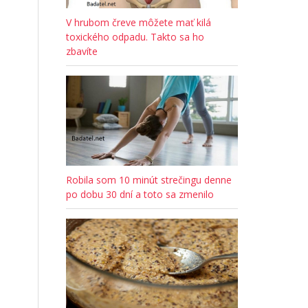
V hrubom čreve môžete mať kilá
toxického odpadu. Takto sa ho
zbavíte
Robila som 10 minút strečingu denne
po dobu 30 dní a toto sa zmenilo