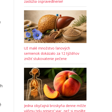
zaslúžia ospravedlnenie!
e
Už malé množstvo ľanových
semienok dokázalo za 12 týždňov
znížiť stukovatenie pečene
ch
é
Jedna obyčajná broskyňa denne môže
vášmu telu priniesť viac, než si myslíte