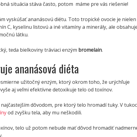
bná situácia stáva často, potom máme pre vás riešenie!
 vyskúšať ananásovú diétu. Toto tropické ovocie je nielen
ín C, kyselinu listovú a iné vitamíny a minerály, ale obsahuj
imočnú látku.
cký, teda bielkoviny tráviaci enzým
bromelain
.
uje ananásová diéta
esmierne užitočný enzým, ktorý okrom toho, že urýchľuje
vyše aj veľmi efektívne detoxikuje telo od toxínov.
 najčastejším dôvodom, pre ktorý telo hromadí tuky. V tuko
íny
od zvyšku tela, aby mu neškodili.
toxínov, telo už potom nebude mať dôvod hromadiť nadmern
.