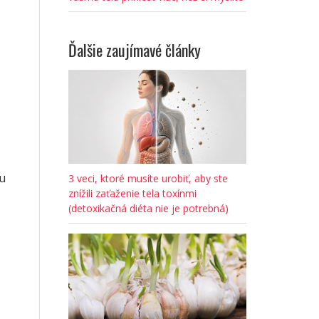
Ďalšie zaujímavé články
u
3 veci, ktoré musíte urobiť, aby ste
znížili zaťaženie tela toxínmi
(detoxikačná diéta nie je potrebná)