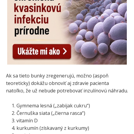
Ak sa tieto bunky zregenerujú, možno (aspoň
teoreticky) dokážu obnoviť aj zdravie pacienta
natoľko, že už nebude potrebovať inzulínovú náhradu.
Gymnema lesná („zabijak cukru“)
Černuška siata („čierna rasca“)
vitamín D
kurkumín (získavaný z kurkumy)