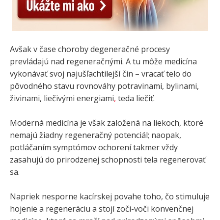
Avšak v čase choroby degeneračné procesy
prevládajú nad regeneračnými. A tu môže medicína
vykonávať svoj najušľachtilejší čin – vracať telo do
pôvodného stavu rovnováhy potravinami, bylinami,
živinami, liečivými energiami
,
teda liečiť.
Moderná medicína je však založená na liekoch, ktoré
nemajú žiadny regeneračný potenciál; naopak,
potláčaním symptómov ochorení takmer vždy
zasahujú do prirodzenej schopnosti tela regenerovať
sa.
Napriek nesporne kacírskej povahe toho, čo stimuluje
hojenie a regeneráciu a stojí zoči-voči konvenčnej