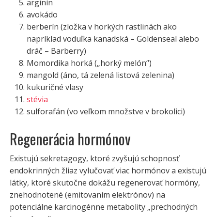
arginín
avokádo
berberín (zložka v horkých rastlinách ako
napríklad voduľka kanadská – Goldenseal alebo
dráč – Barberry)
Momordika horká („horký melón“)
mangold (áno, tá zelená listová zelenina)
kukuričné vlasy
stévia
sulforafán (vo veľkom množstve v brokolici)
Regenerácia hormónov
Existujú sekretagogy, ktoré zvyšujú schopnosť
endokrinných žliaz vylučovať viac hormónov a existujú
látky, ktoré skutočne dokážu regenerovať hormóny,
znehodnotené (emitovaním elektrónov) na
potenciálne karcinogénne metabolity „prechodných