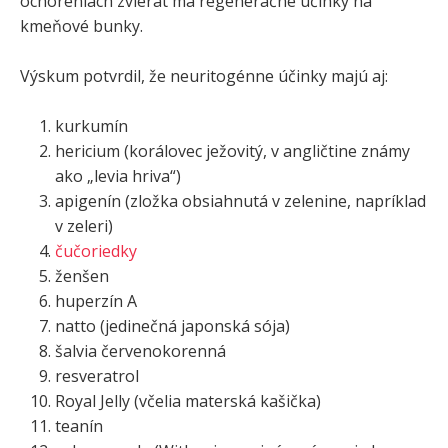
ochoreniach zvierat má regeneračné účinky na
kmeňové bunky
.
Výskum potvrdil, že neuritogénne účinky majú aj:
kurkumín
hericium (korálovec ježovitý, v angličtine známy
ako „levia hriva“)
apigenín (zložka obsiahnutá v zelenine, napríklad
v zeleri)
čučoriedky
ženšen
huperzín A
natto (jedinečná japonská sója)
šalvia červenokorenná
resveratrol
Royal Jelly (včelia materská kašička)
teanín