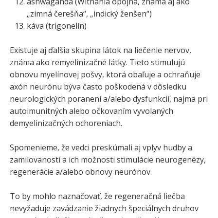
ashwaganda (Withania opojná, známa aj ako
„zimná čerešňa“, „indický ženšen“)
káva (trigonelín)
Existuje aj ďalšia skupina látok na liečenie nervov,
známa ako remyelinizačné látky. Tieto stimulujú
obnovu myelínovej pošvy, ktorá obaľuje a ochraňuje
axón neurónu býva často poškodená v dôsledku
neurologických poranení a/alebo dysfunkcií, najmä pri
autoimunitných alebo očkovaním vyvolaných
demyelinizačných ochoreniach.
Spomenieme, že vedci preskúmali aj vplyv hudby a
zamilovanosti a ich možnosti stimulácie neurogenézy,
regenerácie a/alebo obnovy neurónov.
To by mohlo naznačovať, že regeneračná liečba
nevyžaduje zavádzanie žiadnych špeciálnych druhov