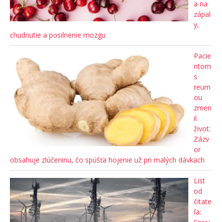
a na
zápal
y,
chudnutie a posilnenie mozgu
Pacie
ntom
s
reum
ou
zmen
il
život:
Zázv
or
obsahuje zlúčeninu, čo spúšťa hojenie už pri malých dávkach
List
od
čitate
ľa: