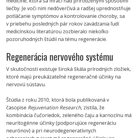
medicíne, ktorá sa mračí nad prirodzenými spôsobmi
liečby. Je voči nim nedôverčivá a radšej uprednostňuje
potláčanie symptómov a kontrolovanie choroby, sa
v priebehu posledných pár rokov zavádzania ľudí
medicínskou literatúrou zozbieralo niekoľko
pozoruhodných štúdií na tému regenerácie.
Regenerácia nervového systému
V skutočnosti existuje široká škála prírodných zložiek,
ktoré majú preukázateľné regeneračné účinky na
nervovú sústavu.
Štúdia z roku 2010, ktorá bola publikovaná v
časopise
Rejuvenation Research
, zistila, že
kombinácia čučoriedok, zeleného čaju a karnozínu má
neuritogénne účinky (podporujúce regeneráciu
neurónov) a pri neurodegeneratívnych