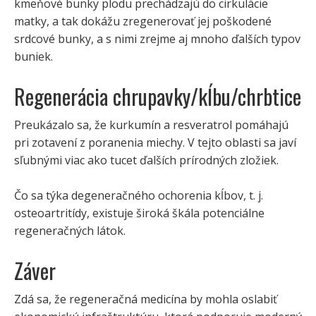
kmeňové bunky plodu prechádzajú do cirkulácie
matky, a tak dokážu zregenerovať jej poškodené
srdcové bunky, a s nimi zrejme aj mnoho ďalších typov
buniek.
Regenerácia chrupavky/kĺbu/chrbtice
Preukázalo sa, že kurkumín a resveratrol pomáhajú
pri zotavení z poranenia miechy. V tejto oblasti sa javí
sľubnými viac ako tucet ďalších prírodných zložiek.
Čo sa týka degeneračného ochorenia kĺbov, t. j.
osteoartritídy, existuje široká škála potenciálne
regeneračných látok.
Záver
Zdá sa, že regeneračná medicína by mohla oslabiť