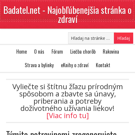
Badatel.net - Najobľúbenejšia stránka o
zdraví
Home
O nás
Fórum
Liečba chorôb
Rakovina
Strava a bylinky
eKnihy o zdraví
Kontakt
Vyliečte si štítnu žľazu prírodným
spôsobom a zbavte sa únavy,
priberania a potreby
doživotného užívania liekov!
[Viac info tu]
Týmito potravinami zregenerujete