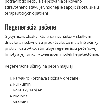
potravín; do liečby a zlepšovania celkového
zdravotného stavu je vhodnejšie zapojiť širokú škálu
terapeutických opatrení.
Regenerácia pečene
Glycyrhizín, zložka, ktorá sa nachádza v sladkom
drievku a nedávno sa preukázalo, že má silné účinky
proti vírusu SARS, stimuluje regeneráciu pečeňovej
hmoty a jej funkcií v zvieracom modeli hepatektómie.
Regeneračné účinky na pečeň majú aj:
karvakrol (prchavá zložka v oregane)
kurkumín
kórejský ženšen
rooibos
vitamín E