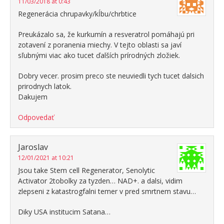
11/03/2018 at 0:43
Regenerácia chrupavky/kĺbu/chrbtice
Preukázalo sa, že kurkumín a resveratrol pomáhajú pri
zotavení z poranenia miechy. V tejto oblasti sa javí
sľubnými viac ako tucet ďalších prírodných zložiek.
Dobry vecer. prosim preco ste neuviedli tych tucet dalsich
prirodnych latok.
Dakujem
Odpovedať
Jaroslav
12/01/2021 at 10:21
Jsou take Stem cell Regenerator, Senolytic
Activator 2tobolky za tyzden… NAD+. a dalsi, vidim
zlepseni z katastrogfalni temer v pred smrtnem stavu…
Diky USA institucim Satana…