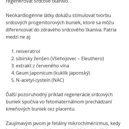
regenerovať srdcové tkanivo.
Neokardiogénne látky dokážu stimulovať tvorbu
srdcových progenitorových buniek, ktoré sa môžu
diferencovať do zdravého srdcového tkaniva. Patria
medzi ne aj:
resveratrol
sibírsky ženšen (Všehojovec – Eleuthero)
extrakt z červeného vína
Geum Japonicum (kuklík japonský)
N-acetyl-cysteín (NAC)
Ďalší pozoruhodný príklad regenerácie srdcových
buniek spočíva vo fetomaternálnom prechádzaní
kmeňových buniek cez placentu.
Zaujímavým javom je fetálny mikrochimérizmus, kedy