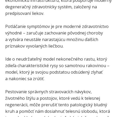
ekonomickú infraštruktúru, ktorá podporuje moderný
degeneračný zdravotnícky systém, založený na
predpisovaní liekov.
Potláčanie symptómov je pre moderné zdravotníctvo
výhodné – zaručuje zachovanie pôvodnej choroby
a vytvára neustále narastajúcu množinu ďalších
príznakov vyvolaných liečbou.
Ide o neudržateľný model nekonečného rastu, ktorý
zdieľa charakteristické rysy so samotnou rakovinou –
model, ktorý je svojou podstatou odsúdený zlyhať
a nakoniec sa zrútiť.
Pestovanie správnych stravovacích návykov,
životného štýlu a postojov, ktoré vedú k telesnej
regenerácii, môže prerušiť tento patologický bludný
kruh a pomôcť nám dosiahnuť telesnú slobodu, ktorá