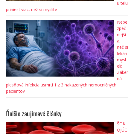
u telu
priniesť viac, než si myslíte
Nebe
zpeč
nejši
a,
než si
lekári
mysl
eli:
Záker
ná
plesňová infekcia usmrtí 1 z 3 nakazených nemocničných
pacientov
Ďalšie zaujímavé články
ŠOK
OJÚC