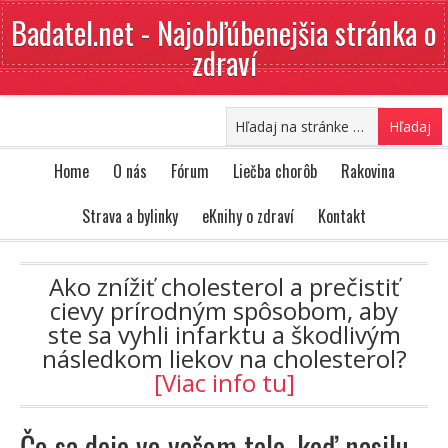
Badatel.net - Najobľúbenejšia stránka o
zdraví
Home
O nás
Fórum
Liečba chorôb
Rakovina
Strava a bylinky
eKnihy o zdraví
Kontakt
Ako znížiť cholesterol a prečistiť
cievy prírodným spôsobom, aby
ste sa vyhli infarktu a škodlivým
následkom liekov na cholesterol?
[Viac info tu]
Čo sa deje vo vašom tele, keď nasilu