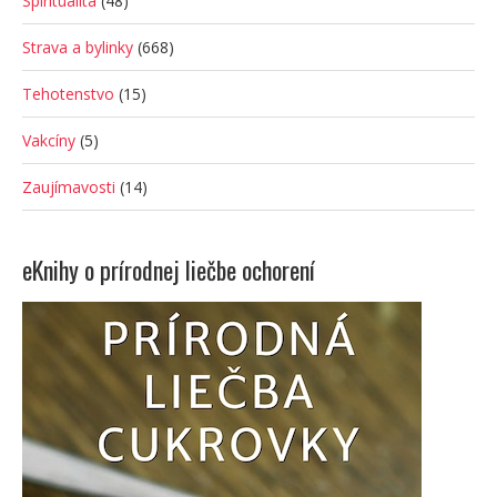
Spiritualita
(48)
Strava a bylinky
(668)
Tehotenstvo
(15)
Vakcíny
(5)
Zaujímavosti
(14)
eKnihy o prírodnej liečbe ochorení