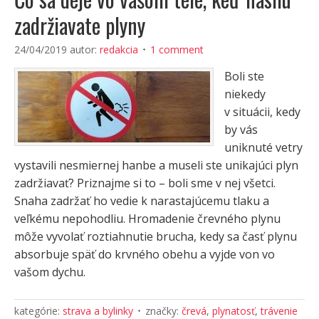
zadržiavate plyny
24/04/2019
autor:
redakcia
1 comment
Boli ste
niekedy
v situácii, kedy
by vás
uniknuté vetry
vystavili nesmiernej hanbe a museli ste unikajúci plyn
zadržiavať? Priznajme si to – boli sme v nej všetci.
Snaha zadržať ho vedie k narastajúcemu tlaku a
veľkému nepohodliu. Hromadenie črevného plynu
môže vyvolať roztiahnutie brucha, kedy sa časť plynu
absorbuje späť do krvného obehu a vyjde von vo
vašom dychu.
kategórie:
strava a bylinky
značky:
črevá
,
plynatosť
,
trávenie