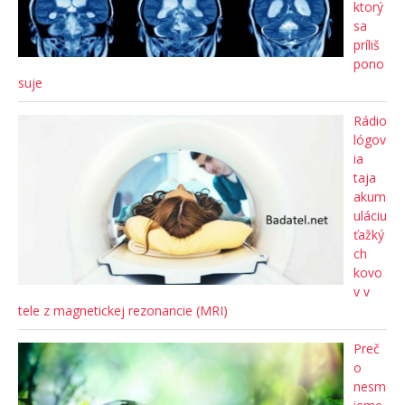
ktorý
sa
príliš
pono
suje
Rádio
lógov
ia
taja
akum
uláciu
ťažký
ch
kovo
v v
tele z magnetickej rezonancie (MRI)
Preč
o
nesm