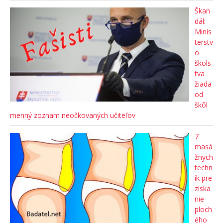
Škan
dál:
Minis
terstv
o
škols
tva
žiada
od
škôl
menný zoznam neočkovaných učiteľov
7
masá
žnych
techn
ík pre
získa
nie
ploch
ého