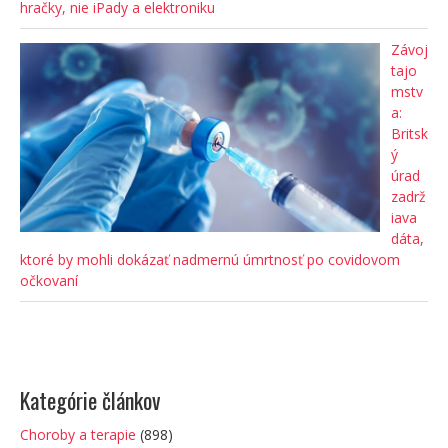
hračky, nie iPady a elektroniku
Závoj
tajo
mstv
a:
Britsk
ý
úrad
zadrž
iava
dáta,
ktoré by mohli dokázať nadmernú úmrtnosť po covidovom
očkovaní
Kategórie článkov
Choroby a terapie
(898)