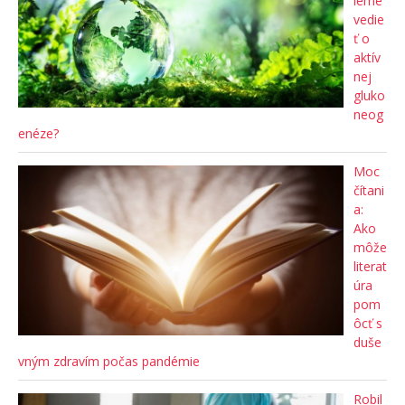
ieme
vedie
ť o
aktív
nej
gluko
neog
enéze?
Moc
čítani
a:
Ako
môže
literat
úra
pom
ôcť s
duše
vným zdravím počas pandémie
Robil