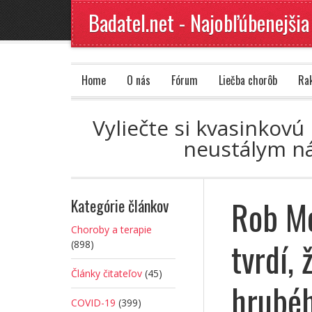
Badatel.net - Najobľúbenejšia
Home
O nás
Fórum
Liečba chorôb
Ra
Vyliečte si kvasinkov
neustálym ná
Rob Mo
Kategórie článkov
Choroby a terapie
tvrdí, 
(898)
Články čitateľov
(45)
hrubéh
COVID-19
(399)