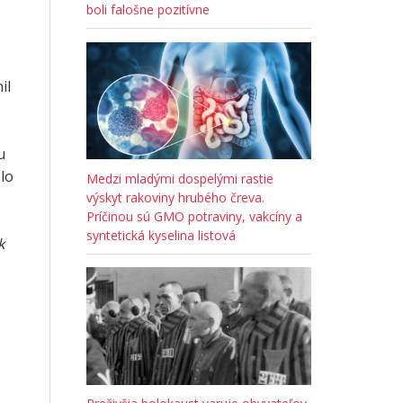
boli falošne pozitívne
il
u
lo
Medzi mladými dospelými rastie
výskyt rakoviny hrubého čreva.
Príčinou sú GMO potraviny, vakcíny a
syntetická kyselina listová
k