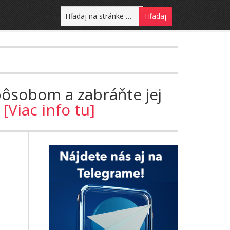
pôsobom a zabráňte jej
!
[Viac info tu]