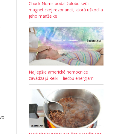
Chuck Norris podal žalobu kvôli
magnetickej rezonancii, ktorá uškodila
jeho manželke
b
Najlepšie americké nemocnice
zavádzajú Reiki – liečbu energiami
,
vo