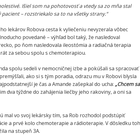
bolestivé. Išiel som na pohotovosť a vtedy sa zo mňa stal
 pacient – rozstriekalo sa to na všetky strany.“
ho lekárov Robova cesta k vyliečeniu nevyzerala vôbec
dnoducho povedané – výhľad bol taký, že nasledoval
recko, po ňom nasledovala ileostómia a radiačná terapia
rát za sebou spolu s chemoterapiou.
da spolu sedeli v nemocničnej izbe a pokúšali sa spracovať
premýšľali, ako si s tým poradia, odrazu mu v Robovi blysla
ajpodstatnejší je čas a Amande zašepkal do ucha:
„Chcem sa
im dva týždne do zahájenia liečby jeho rakoviny, a oni sa
ú mal vo svoj lekársky tím, sa Rob rozhodol podstúpiť
cie a prvé kolo chemoterapie a rádioterapie. V dôsledku to
žila na stupeň 3A.