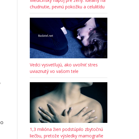
Medicínsky nápoj pre ženy: Ideálny na
chudnutie, pevnú pokožku a celulitídu
Vedci vysvetľujú, ako uvoľniť stres
uviaznutý vo vašom tele
ho
1,3 milióna žien podstúpilo zbytočnú
liečbu, pretože výsledky mamografie