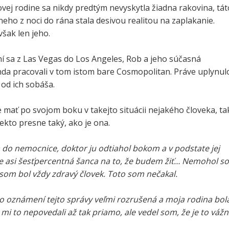
ovej rodine sa nikdy predtým nevyskytla žiadna rakovina, tát
 neho z noci do rána stala desivou realitou na zaplakanie.
však len jeho.
í sa z Las Vegas do Los Angeles, Rob a jeho súčasná
a pracovali v tom istom bare Cosmopolitan. Práve uplynul
od ich sobáša.
 mať po svojom boku v takejto situácii nejakého človeka, ta
iekto presne taký, ako je ona.
 do nemocnice, doktor ju odtiahol bokom a v podstate jej
 je asi šesťpercentná šanca na to, že budem žiť… Nemohol s
 som bol vždy zdravý človek. Toto som nečakal.
 oznámení tejto správy veľmi rozrušená a moja rodina bol
 mi to nepovedali až tak priamo, ale vedel som, že je to vážn