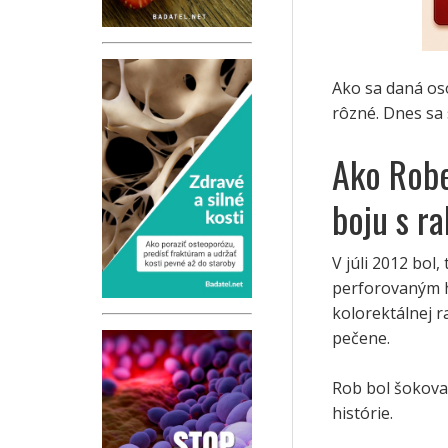
Ako sa daná os
rôzné. Dnes sa
Ako Robe
boju s r
V júli 2012 bol
perforovaným h
kolorektálnej ra
pečene.
Rob bol šokova
histórie.