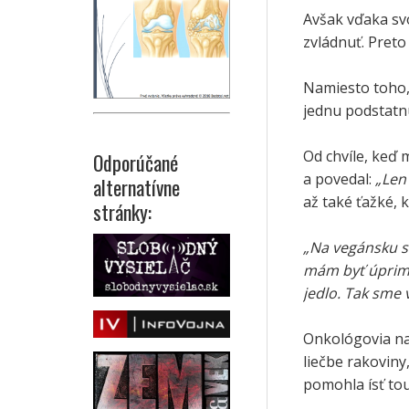
Avšak vďaka svoj
zvládnuť. Preto
Namiesto toho, 
jednu podstatn
Od chvíle, keď 
Odporúčané
a povedal:
„Len
alternatívne
až také ťažké,
stránky:
„Na vegánsku s
mám byť úprimn
jedlo. Tak sme v
Onkológovia na 
liečbe rakoviny
pomohla ísť tou