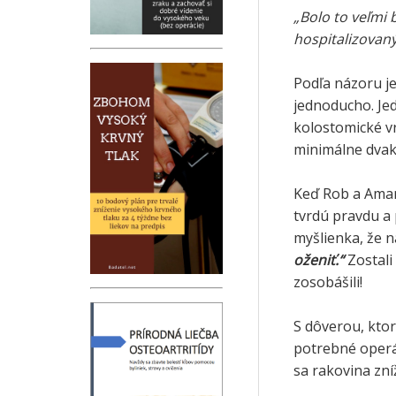
„Bolo to veľmi 
hospitalizovaný
Podľa názoru je
jednoducho. Je
kolostomické v
minimálne dvak
Keď Rob a Aman
tvrdú pravdu a 
myšlienka, že n
oženiť.“
Zostali 
zosobášili!
S dôverou, ktor
potrebné operá
sa rakovina zní