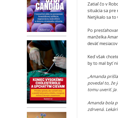
Zatiaľ čo v Rob
situácia sa pre
Netýkalo sa to 
Po presťahovan
manželka Amand
deväť mesiacov 
Keď však chcete
by to mal byť n
„Amanda prišla
povedal to, že
tomu uveriť. Ja
Amanda bola po
zdrvená. Lekári