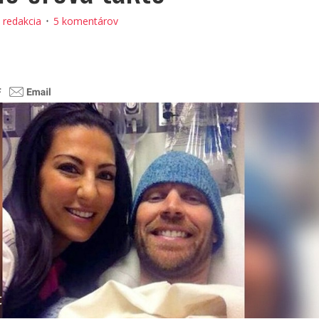
:
redakcia
5 komentárov