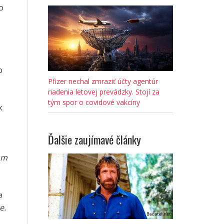
o
o
Pfizer nechal zmraziť účty agentúr
riadenia letovej prevádzky. Stojí za
tým spor o covidové vakcíny
k
Ďalšie zaujímavé články
om
a
e.