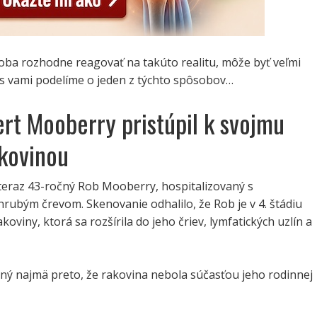
oba rozhodne reagovať na takúto realitu, môže byť veľmi
 s vami podelíme o jeden z týchto spôsobov…
rt Mooberry pristúpil k svojmu
akovinou
, teraz 43-ročný Rob Mooberry, hospitalizovaný s
rubým črevom. Skenovanie odhalilo, že Rob je v 4. štádiu
koviny, ktorá sa rozšírila do jeho čriev, lymfatických uzlín a
ný najmä preto, že rakovina nebola súčasťou jeho rodinnej