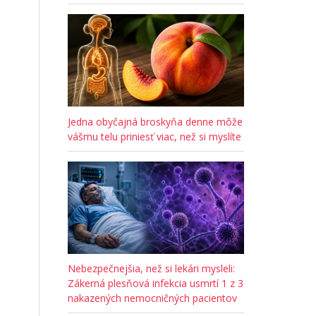
Jedna obyčajná broskyňa denne môže
vášmu telu priniesť viac, než si myslíte
Nebezpečnejšia, než si lekári mysleli:
Zákerná plesňová infekcia usmrtí 1 z 3
nakazených nemocničných pacientov