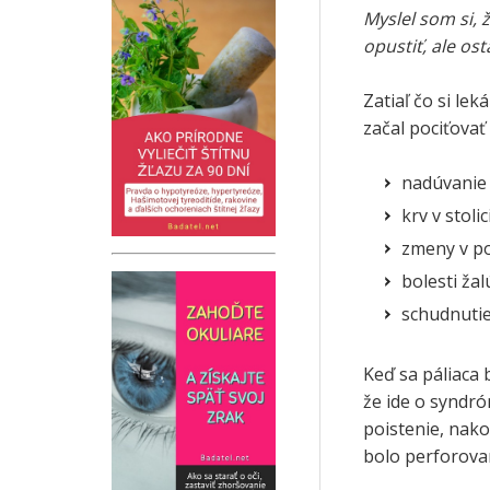
Myslel som si,
opustiť, ale ost
Zatiaľ čo si lek
začal pociťovať
nadúvanie
krv v stolic
zmeny v po
bolesti ža
schudnutie
Keď sa páliaca 
že ide o syndró
poistenie, nako
bolo perforova