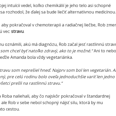
ej intuícii vedel, koľko chemikálií je jeho telo asi schopné
 sa rozhodol, že ďalej sa bude liečiť alternatívnou medicínou.
aby pokračoval v chemoterapii a radiačnej liečbe, Rob zmen
ú vec:
stravu
.
mu oznámili, akú má diagnózu, Rob začal jesť rastlinnú strav
 som chcel byť natoľko zdravý, ako to je možné.“
Ani to nebo
 keďže Amanda bola vždy vegetariánka.
travu som neprešiel hneď. Najprv som bol len vegetarián. A
ý, pre celú rodinu bolo oveľa jednoduchšie variť len jedno
šetci prešli na rastlinnú stravu.“
Roba naliehali, aby čo najskôr pokračoval v štandardnej
, ale Rob v sebe nebol schopný nájsť silu, ktorá by mu
to cestou.