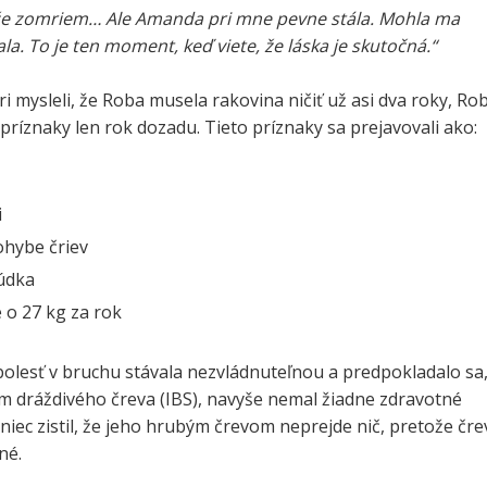
 že zomriem… Ale Amanda pri mne pevne stála. Mohla ma
ala. To je ten moment, keď viete, že láska je skutočná.“
ári mysleli, že Roba musela rakovina ničiť už asi dva roky, Ro
 príznaky len rok dozadu. Tieto príznaky sa prejavovali ako:
i
hybe čriev
lúdka
 o 27 kg za rok
bolesť v bruchu stávala nezvládnuteľnou a predpokladalo sa
m dráždivého čreva (IBS), navyše nemal žiadne zdravotné
niec zistil, že jeho hrubým črevom neprejde nič, pretože čre
né.