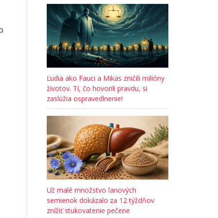
o
Ľudia ako Fauci a Mikas zničili milióny
životov. Tí, čo hovorili pravdu, si
zaslúžia ospravedlnenie!
Už malé množstvo ľanových
semienok dokázalo za 12 týždňov
znížiť stukovatenie pečene