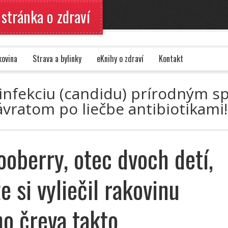
 stránka o zdraví
kovina
Strava a bylinky
eKnihy o zdraví
Kontakt
ú infekciu (candidu) prírodným s
vratom po liečbe antibiotikami
oberry, otec dvoch detí,
že si vyliečil rakovinu
o čreva takto