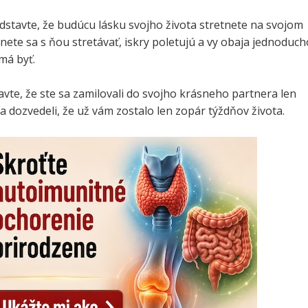
edstavte, že budúcu lásku svojho života stretnete na svojom
nete sa s ňou stretávať, iskry poletujú a vy obaja jednoduch
má byť.
avte, že ste sa zamilovali do svojho krásneho partnera len
sa dozvedeli, že už vám zostalo len zopár týždňov života.