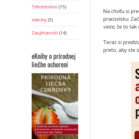
Tehotenstvo
(15)
Na chvíľu si pr
pracovisku. Zač
Vakcíny
(5)
viete,
že to tak 
Zaujímavosti
(14)
Teraz si predst
preto, aby ste 
eKnihy o prírodnej
liečbe ochorení