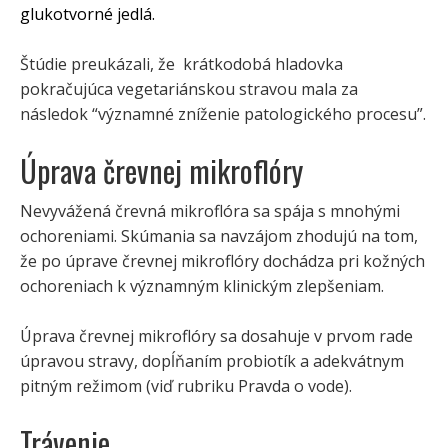
glukotvorné jedlá.
Štúdie preukázali, že krátkodobá hladovka
pokračujúca vegetariánskou stravou mala za
následok “významné zníženie patologického procesu”.
Úprava črevnej mikroflóry
Nevyvážená črevná mikroflóra sa spája s mnohými
ochoreniami. Skúmania sa navzájom zhodujú na tom,
že po úprave črevnej mikroflóry dochádza pri kožných
ochoreniach k významným klinickým zlepšeniam.
Úprava črevnej mikroflóry sa dosahuje v prvom rade
úpravou stravy, dopĺňaním probiotík a adekvátnym
pitným režimom (viď rubriku Pravda o vode).
Trávenie