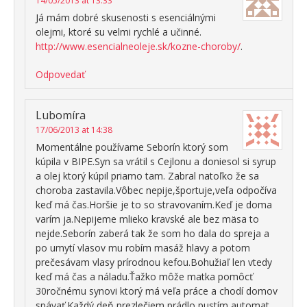
14/05/2013 at 13:33
Já mám dobré skusenosti s esenciálnými
olejmi, ktoré su velmi rychlé a učinné.
http://www.esencialneoleje.sk/kozne-choroby/
.
Odpovedať
Lubomíra
17/06/2013 at 14:38
Momentálne používame Seborín ktorý som
kúpila v BIPE.Syn sa vrátil s Cejlonu a doniesol si syrup
a olej ktorý kúpil priamo tam. Zabral natoľko že sa
choroba zastavila.Vôbec nepije,športuje,veľa odpočíva
keď má čas.Horšie je to so stravovaním.Keď je doma
varím ja.Nepijeme mlieko kravské ale bez mäsa to
nejde.Seborín zaberá tak že som ho dala do spreja a
po umytí vlasov mu robím masáž hlavy a potom
prečesávam vlasy prírodnou kefou.Bohužiaľ len vtedy
keď má čas a náladu.Ťažko môže matka pomôcť
30ročnému synovi ktorý má veľa práce a chodí domov
spávať.Každý deň prezlečiem prádlo pustím automat