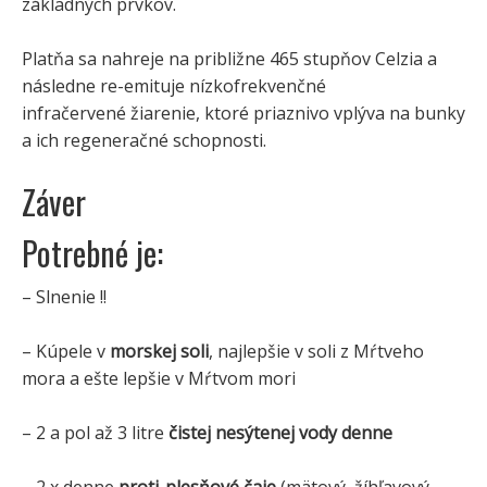
základných prvkov.
Platňa sa nahreje na približne 465 stupňov Celzia a
následne re-emituje nízkofrekvenčné
infračervené žiarenie, ktoré priaznivo vplýva na bunky
a ich regeneračné schopnosti.
Záver
Potrebné je:
– Slnenie !!
– Kúpele v
morskej soli
, najlepšie v soli z Mŕtveho
mora a ešte lepšie v Mŕtvom mori
– 2 a pol až 3 litre
čistej nesýtenej vody denne
– 2 x denne
proti-plesňové čaje
(mätový, žíhľavový,