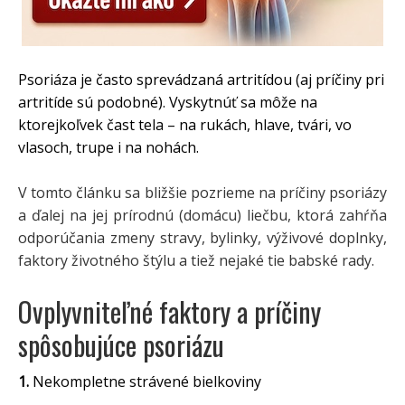
Psoriáza je často sprevádzaná artritídou (aj príčiny pri
artritíde sú podobné). Vyskytnúť sa môže na
ktorejkoľvek čast tela – na rukách, hlave, tvári, vo
vlasoch, trupe i na nohách.
V tomto článku sa bližšie pozrieme na príčiny psoriázy
a ďalej na jej prírodnú (domácu) liečbu, ktorá zahŕňa
odporúčania zmeny stravy, bylinky, výživové doplnky,
faktory životného štýlu a tiež nejaké tie babské rady.
Ovplyvniteľné faktory a príčiny
spôsobujúce psoriázu
1.
Nekompletne strávené bielkoviny