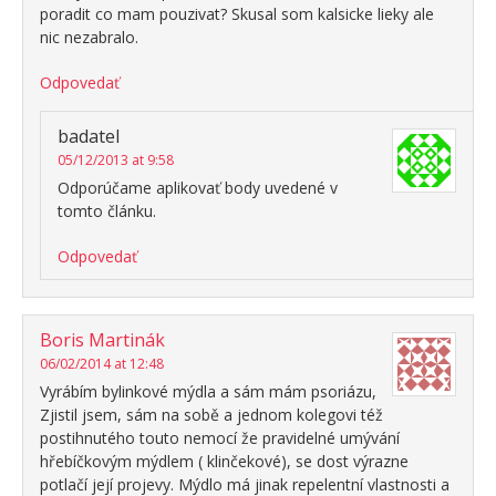
poradit co mam pouzivat? Skusal som kalsicke lieky ale
nic nezabralo.
Odpovedať
badatel
05/12/2013 at 9:58
Odporúčame aplikovať body uvedené v
tomto článku.
Odpovedať
Boris Martinák
06/02/2014 at 12:48
Vyrábím bylinkové mýdla a sám mám psoriázu,
Zjistil jsem, sám na sobě a jednom kolegovi též
postihnutého touto nemocí že pravidelné umývání
hřebíčkovým mýdlem ( klinčekové), se dost výrazne
potlačí její projevy. Mýdlo má jinak repelentní vlastnosti a