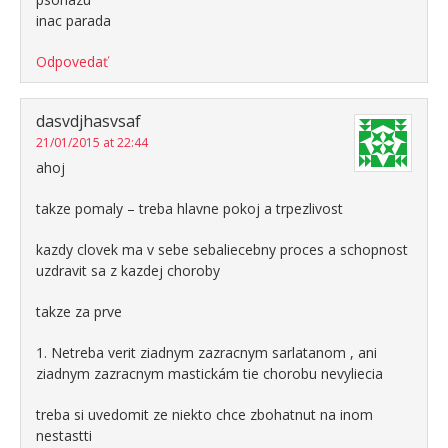
inac parada
Odpovedať
dasvdjhasvsaf
21/01/2015 at 22:44
ahoj
takze pomaly – treba hlavne pokoj a trpezlivost
kazdy clovek ma v sebe sebaliecebny proces a schopnost
uzdravit sa z kazdej choroby
takze za prve
1. Netreba verit ziadnym zazracnym sarlatanom , ani
ziadnym zazracnym mastickám tie chorobu nevyliecia
treba si uvedomit ze niekto chce zbohatnut na inom
nestastti