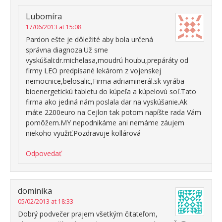
Lubomíra
17/06/2013 at 15:08
Pardon ešte je dôležité aby bola určená
správna diagnoza.Už sme
vyskúšali:dr.michelasa,moudrú houbu,prepáráty od
firmy LEO predpísané lekárom z vojenskej
nemocnice,belosalic,Firma adriaminerál.sk vyrába
bioenergetickú tabletu do kúpeľa a kúpelovú soľ.Tato
firma ako jediná nám poslala dar na vyskúšanie.Ak
máte 2200euro na Cejlon tak potom napíšte rada Vám
pomôžem.MY nepodnikáme ani nemáme záujem
niekoho využiť.Pozdravuje kollárová
Odpovedať
dominika
05/02/2013 at 18:33
Dobrý podvečer prajem všetkým čitateľom,