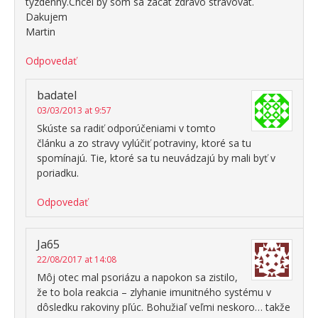
tyzdenny.Chcel by som sa zacat zdravo stravovat.
Dakujem
Martin
Odpovedať
badatel
03/03/2013 at 9:57
Skúste sa radiť odporúčeniami v tomto
článku a zo stravy vylúčiť potraviny, ktoré sa tu
spomínajú. Tie, ktoré sa tu neuvádzajú by mali byť v
poriadku.
Odpovedať
Ja65
22/08/2017 at 14:08
Môj otec mal psoriázu a napokon sa zistilo,
že to bola reakcia – zlyhanie imunitného systému v
dôsledku rakoviny pľúc. Bohužiaľ veľmi neskoro… takže