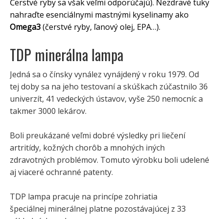
Čerstvé ryby sa však veľmi odporúčajú). Nezdravé tuky
nahraďte esenciálnymi mastnými kyselinamy ako
Omega3
(čerstvé ryby, ľanový olej, EPA…)
.
TDP minerálna lampa
Jedná sa o čínsky vynález vynájdený v roku 1979. Od
tej doby sa na jeho testovaní a skúškach zúčastnilo 36
univerzít, 41 vedeckých ústavov, vyše 250 nemocníc a
takmer 3000 lekárov.
Boli preukázané veľmi dobré výsledky pri liečení
artritídy, kožných chorôb a mnohých iných
zdravotných problémov. Tomuto výrobku boli udelené
aj viaceré ochranné patenty.
TDP lampa pracuje na princípe zohriatia
špeciálnej minerálnej platne pozostávajúcej z 33