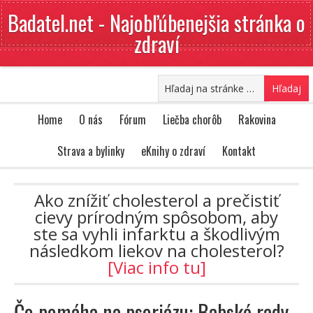
Badatel.net - Najobľúbenejšia stránka o
zdraví
Home
O nás
Fórum
Liečba chorôb
Rakovina
Strava a bylinky
eKnihy o zdraví
Kontakt
Ako znížiť cholesterol a prečistiť
cievy prírodným spôsobom, aby
ste sa vyhli infarktu a škodlivým
následkom liekov na cholesterol?
[Viac info tu]
Čo pomáha na psoriázu: Babské rady,