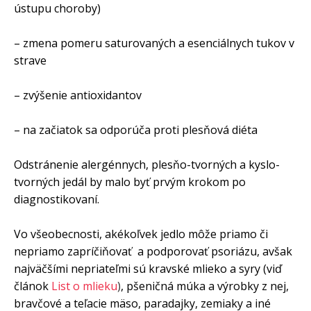
ústupu choroby)
– zmena pomeru saturovaných a esenciálnych tukov v
strave
– zvýšenie antioxidantov
– na začiatok sa odporúča proti plesňová diéta
Odstránenie alergénnych, plesňo-tvorných a kyslo-
tvorných jedál by malo byť prvým krokom po
diagnostikovaní.
Vo všeobecnosti, akékoľvek jedlo môže priamo či
nepriamo zapríčiňovať a podporovať psoriázu, avšak
najväčšími nepriateľmi sú kravské mlieko a syry (viď
článok
List o mlieku
)
, pšeničná múka a výrobky z nej,
bravčové a teľacie mäso, paradajky, zemiaky a iné