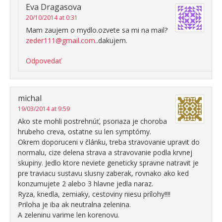
Eva Dragasova
20/10/2014 at 0:31
Mam zaujem o mydlo.ozvete sa mi na mail?
zeder111@gmail.com
..dakujem.
Odpovedať
michal
19/03/2014 at 9:59
Ako ste mohli postrehnúť, psoriaza je choroba
hrubeho creva, ostatne su len symptómy.
Okrem doporuceni v článku, treba stravovanie upravit do
normalu, cize delena strava a stravovanie podla krvnej
skupiny. Jedlo ktore neviete geneticky spravne natravit je
pre traviacu sustavu slusny zaberak, rovnako ako ked
konzumujete 2 alebo 3 hlavne jedla naraz.
Ryza, knedla, zemiaky, cestoviny niesu prílohy!!!!
Priloha je iba ak neutralna zelenina.
A zeleninu varime len korenovu.