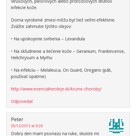
Vírusových, plesňových alebo protozoových druhov
infekcie kože.
Doma vyrobené zmesi môžu byť tiež veľmi efektívne.
Zvážte zahrnutie týchto olejov:
• Na upokojenie svrbenia – Levandula
• Na skľudnenie a liečenie kože – Geranium, Frankincense,
Helichrysum a Myrhu
• Na infekciu – Melaleuca, On Guard, Oregano (páli,
používať opatrne)
http://www.esencialneoleje.sk/kozne-choroby/
Odpovedať
Peter
05/12/2013 at 9:26
Dobry den mam psoriazu na ruke, skuiste mi