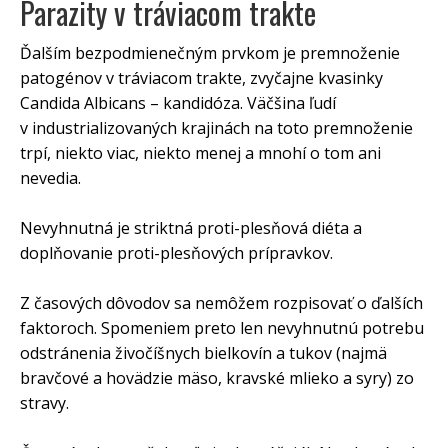
Parazity v tráviacom trakte
Ďalším bezpodmienečným prvkom je premnoženie
patogénov v tráviacom trakte, zvyčajne kvasinky
Candida Albicans – kandidóza. Väčšina ľudí
v industrializovaných krajinách na toto premnoženie
trpí, niekto viac, niekto menej a mnohí o tom ani
nevedia.
Nevyhnutná je striktná proti-plesňová diéta a
doplňovanie proti-plesňových prípravkov.
Z časových dôvodov sa nemôžem rozpisovať o ďalších
faktoroch. Spomeniem preto len nevyhnutnú potrebu
odstránenia živočíšnych bielkovín a tukov (najmä
bravčové a hovädzie mäso, kravské mlieko a syry) zo
stravy.