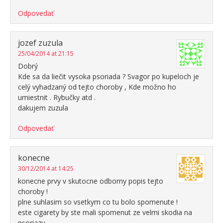
Odpovedať
jozef zuzula
25/04/2014 at 21:15
Dobrý
Kde sa da liečit vysoka psoriada ? Svagor po kupeloch je
celý vyhadzaný od tejto choroby , Kde možno ho
umiestnit . Rybučky atd .
dakujem zuzula
Odpovedať
konecne
30/12/2014 at 14:25
konecne prvy v skutocne odborny popis tejto
choroby !
plne suhlasim so vsetkym co tu bolo spomenute !
este cigarety by ste mali spomenut ze velmi skodia na
psoriazu