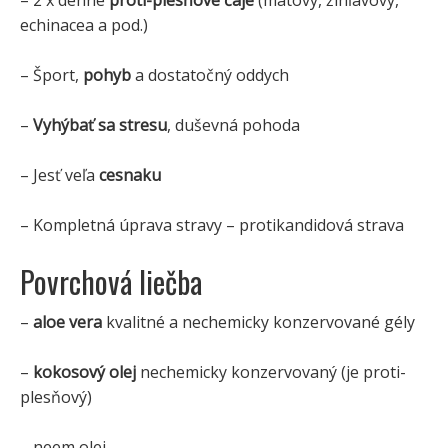
echinacea a pod.)
– Šport,
pohyb
a dostatočný oddych
–
Vyhýbať sa stresu
, duševná pohoda
– Jesť veľa
cesnaku
– Kompletná úprava stravy – protikandidová strava
Povrchová liečba
–
aloe vera
kvalitné a nechemicky konzervované gély
–
kokosový olej
nechemicky konzervovaný (je proti-
plesňový)
– neem olej