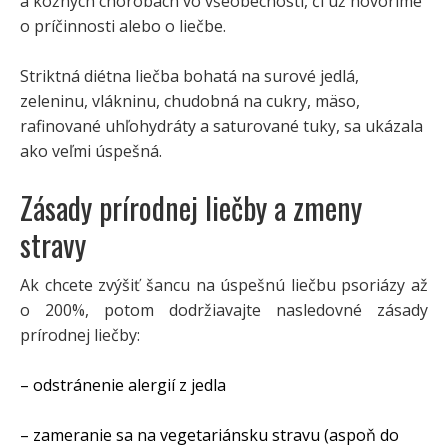
a kožných chorobách vo všeobecnosti, či už hovoríme
o príčinnosti alebo o liečbe.
Striktná diétna liečba bohatá na surové jedlá,
zeleninu, vlákninu, chudobná na cukry, mäso,
rafinované uhľohydráty a saturované tuky, sa ukázala
ako veľmi úspešná.
Zásady prírodnej liečby a zmeny
stravy
Ak chcete zvýšiť šancu na úspešnú liečbu psoriázy až
o 200%, potom dodržiavajte nasledovné zásady
prírodnej liečby:
– odstránenie alergií z jedla
– zameranie sa na vegetariánsku stravu (aspoň do