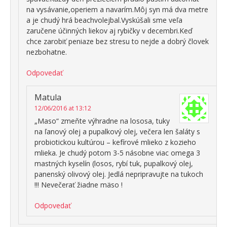
na vysávanie,operiem a navarím.Môj syn má dva metre
a je chudý hrá beachvolejbal.Vyskúšali sme veľa
zaručene účinných liekov aj rybičky v decembri.Keď
chce zarobiť peniaze bez stresu to nejde a dobrý človek
nezbohatne.
Odpovedať
Matula
12/06/2016 at 13:12
„Maso“ zmeňte výhradne na lososa, tuky
na ľanový olej a pupalkový olej, večera len šaláty s
probiotickou kultúrou – kefírové mlieko z kozieho
mlieka. Je chudý potom 3-5 násobne viac omega 3
mastných kyselín (losos, rybí tuk, pupalkový olej,
panenský olivový olej. Jedlá nepripravujte na tukoch
!!! Nevečerať žiadne mäso !
Odpovedať