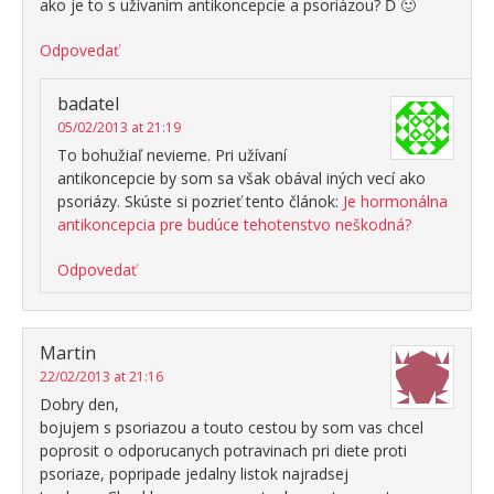
ako je to s užívaním antikoncepcie a psoriázou? Ď 🙂
Odpovedať
badatel
05/02/2013 at 21:19
To bohužiaľ nevieme. Pri užívaní
antikoncepcie by som sa však obával iných vecí ako
psoriázy. Skúste si pozrieť tento článok:
Je hormonálna
antikoncepcia pre budúce tehotenstvo neškodná?
Odpovedať
Martin
22/02/2013 at 21:16
Dobry den,
bojujem s psoriazou a touto cestou by som vas chcel
poprosit o odporucanych potravinach pri diete proti
psoriaze, popripade jedalny listok najradsej