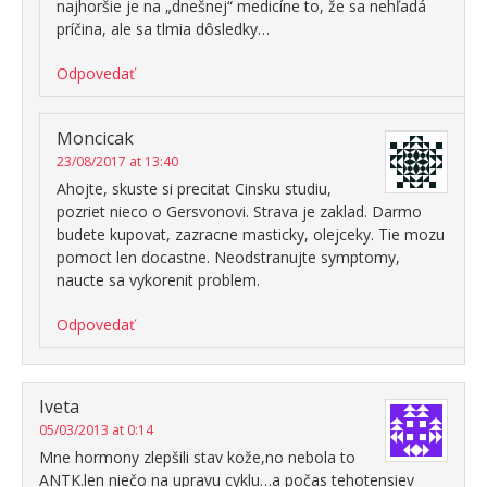
najhoršie je na „dnešnej“ medicíne to, že sa nehľadá
príčina, ale sa tlmia dôsledky…
Odpovedať
Moncicak
23/08/2017 at 13:40
Ahojte, skuste si precitat Cinsku studiu,
pozriet nieco o Gersvonovi. Strava je zaklad. Darmo
budete kupovat, zazracne masticky, olejceky. Tie mozu
pomoct len docastne. Neodstranujte symptomy,
naucte sa vykorenit problem.
Odpovedať
Iveta
05/03/2013 at 0:14
Mne hormony zlepšili stav kože,no nebola to
ANTK.len niečo na upravu cyklu…a počas tehotensiev