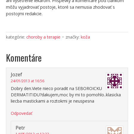
ani vyšetrenie lekárom. Príspevky a komentáre pod článkom
môžu vyjadrovať postoje, ktoré sa nemusia zhodovať s
postojmi redakcie.
kategórie:
choroby a terapie
značky:
koža
Komentáre
Jozef
24/01/2013 at 16:56
Dobry den.Viete nieco poradit na SEBOROICKU
DERMATITIDU?dakujem,moc by mi to pomohlo..klasicka
liecba mastickami a roztokmi je neuspesna
Odpovedať
Petr