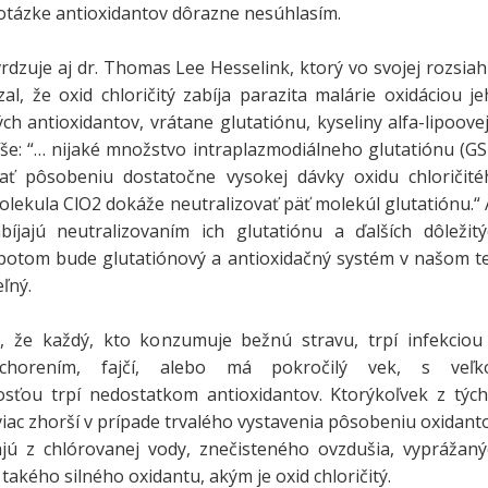
otázke antioxidantov dôrazne nesúhlasím.
dzuje aj dr. Thomas Lee Hesselink, ktorý vo svojej rozsiah
al, že oxid chloričitý zabíja parazita malárie oxidáciou j
ých antioxidantov, vrátane glutatiónu, kyseliny alfa-lipoove
še: “… nijaké množstvo intraplazmodiálneho glutatiónu (G
ať pôsobeniu dostatočne vysokej dávky oxidu chloričité
olekula ClO2 dokáže neutralizovať päť molekúl glutatiónu.“
bíjajú neutralizovaním ich glutatiónu a ďalších dôležitý
 potom bude glutatiónový a antioxidačný systém v našom t
ľný.
 že každý, kto konzumuje bežnú stravu, trpí infekciou 
chorením, fajčí, alebo má pokročilý vek, s veľk
ťou trpí nedostatkom antioxidantov. Ktorýkoľvek z tých
viac zhorší v prípade trvalého vystavenia pôsobeniu oxidant
jú z chlórovanej vody, znečisteného ovzdušia, vyprážaný
 takého silného oxidantu, akým je oxid chloričitý.