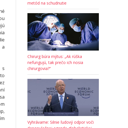
metód na schudnutie
né
kou
ujú
ia
die
 a
Chirurg búra mýtus: „Ak rúška
nefungujú, tak prečo ich nosia
 s
chirurgovia?“
to
ez
aní
 sa
om
up,
ím
Vyhrávame: Silnie ľudový odpor voči