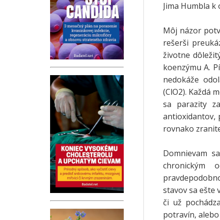
Jima Humbla k 
Môj názor potvr
rešerši preukáz
životne dôležit
koenzýmu A. Pí
nedokáže odol
(ClO2). Každá m
sa parazity za
antioxidantov,
rovnako zranite
Domnievam sa,
chronickým o
pravdepodobnos
stavov sa ešte 
či už pochádza
potravín, alebo