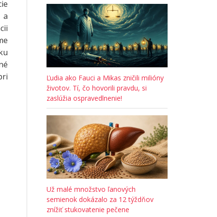
ie
h a
cii
me
ku
né
ri
Ľudia ako Fauci a Mikas zničili milióny
životov. Tí, čo hovorili pravdu, si
zaslúžia ospravedlnenie!
Už malé množstvo ľanových
semienok dokázalo za 12 týždňov
znížiť stukovatenie pečene