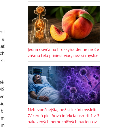
il
, a
ať
Jedna obyčajná broskyňa denne môže
ch
vášmu telu priniesť viac, než si myslíte
 si
né.
MS
vé
šie
Nebezpečnejšia, než si lekári mysleli:
b,
Zákerná plesňová infekcia usmrtí 1 z 3
jem
nakazených nemocničných pacientov
om