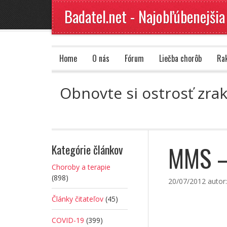
Badatel.net - Najobľúbenejšia
Home
O nás
Fórum
Liečba chorôb
Ra
Obnovte si ostrosť zra
MMS – 
Kategórie článkov
Choroby a terapie
(898)
20/07/2012
autor
Články čitateľov
(45)
COVID-19
(399)