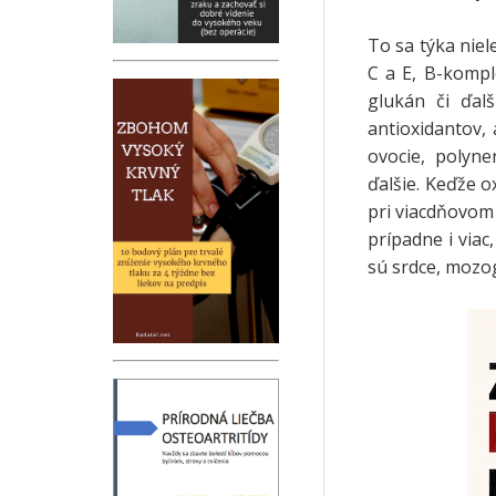
To sa týka niel
C a E, B-kompl
glukán či ďal
antioxidantov,
ovocie, polyne
ďalšie. Keďže o
pri viacdňovom
prípadne i viac
sú srdce, mozog