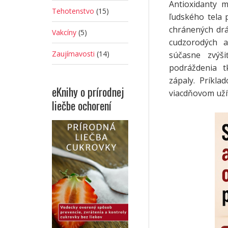
Antioxidanty 
Tehotenstvo
(15)
ľudského tela 
chránených drá
Vakcíny
(5)
cudzorodých a
Zaujímavosti
(14)
súčasne zvýši
podráždenia t
zápaly. Príkla
eKnihy o prírodnej
viacdňovom uží
liečbe ochorení