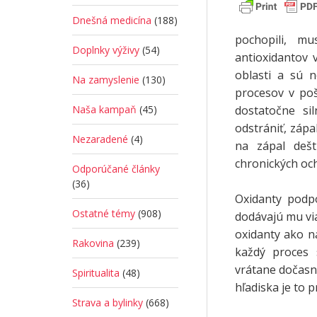
Dnešná medicína
(188)
pochopili, m
Doplnky výživy
(54)
antioxidantov 
oblasti a sú 
Na zamyslenie
(130)
procesov v poš
dostatočne si
Naša kampaň
(45)
odstrániť, zápa
Nezaradené
(4)
na zápal dešt
chronických oc
Odporúčané články
(36)
Oxidanty podpo
Ostatné témy
(908)
dodávajú mu via
oxidanty ako n
Rakovina
(239)
každý proces 
vrátane dočasn
Spiritualita
(48)
hľadiska je to 
Strava a bylinky
(668)