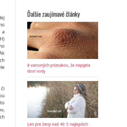
Ďalšie zaujímavé články
lej
eho
j a
SH)
ho
 Ak
ch
8 varovných príznakov, že nepijete
ele
dosť vody
či
ou
to
ov,
ch
Len pre ženy nad 40: 5 najlepších