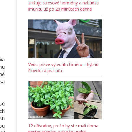
znižuje stresové hormóny a nabúdza
imunitu už po 20 minútach denne
bia
Vedci práve vytvorili chiméru – hybrid
mu
človeka a prasaťa
iné
 sa
sú
ch
sti
bu
12 dôvodov, prečo by ste mali doma
pestovať mätu a ako to urobiť