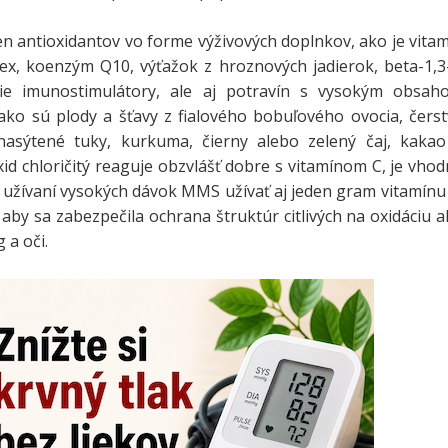
en antioxidantov vo forme výživových doplnkov, ako je vita
ex, koenzým Q10, výťažok z hroznových jadierok, beta-1,3
šie imunostimulátory, ale aj potravín s vysokým obsah
 ako sú plody a šťavy z fialového bobuľového ovocia, čers
nasýtené tuky, kurkuma, čierny alebo zelený čaj, kakao
xid chloričitý reaguje obzvlášť dobre s vitamínom C, je vho
 užívaní vysokých dávok MMS užívať aj jeden gram vitamínu
, aby sa zabezpečila ochrana štruktúr citlivých na oxidáciu 
 a oči.