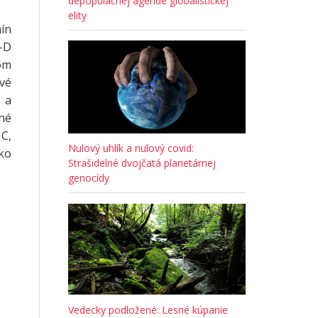
depopulačnej agende globalistickej
elity
mín
-D
om
tvé
 a
dné
 C,
Nulový uhlík a nulový covid:
ako
Strašidelné dvojčatá planetárnej
genocídy
Vedecky podložené: Lesné kúpanie