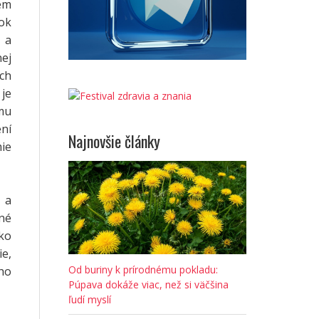
em
ok
 a
nej
ch
je
mu
ení
Najnovšie články
ie
 a
lné
ako
e,
Od buriny k prírodnému pokladu:
ého
Púpava dokáže viac, než si väčšina
ľudí myslí