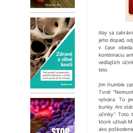
Aby sa zabráni
jeho dopad, od
v čase obeda
kombináciu ant
vedľajších úči
telo.
Jim Humble zas
Tvrdí: “Nemus
vytvára. To j
bunky. Ani stát
účinky.“ Toto 
ktoré užívali M
ako poškodenie