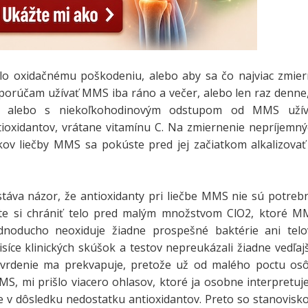
lo oxidačnému poškodeniu, alebo aby sa čo najviac zmiern
porúčam užívať MMS iba ráno a večer, alebo len raz denne
 alebo s niekoľkohodinovým odstupom od MMS užív
ioxidantov, vrátane vitamínu C. Na zmiernenie nepríjemný
nkov liečby MMS sa pokúste pred jej začiatkom alkalizovať
táva názor, že antioxidanty pri liečbe MMS nie sú potreb
íte si chrániť telo pred malým množstvom ClO2, ktoré M
ednoducho neoxiduje žiadne prospešné baktérie ani telo
isíce klinických skúšok a testov nepreukázali žiadne vedľaj
tvrdenie ma prekvapuje, pretože už od malého poctu osô
MS, mi prišlo viacero ohlasov, ktoré ja osobne interpretu
 v dôsledku nedostatku antioxidantov. Preto so stanovisk