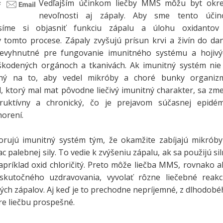
Vedľajším účinkom liečby MMS môžu byt okr
nevoľnosti aj zápaly. Aby sme tento účin
usíme si objasniť funkciu zápalu a úlohu oxidantov
v tomto procese. Zápaly zvyšujú prísun krvi a živín do da
nevyhnutné pre fungovanie imunitného systému a hojivý
kodených orgánoch a tkanivách. Ak imunitný systém nie 
lný na to, aby vedel mikróby a choré bunky organiz
l, ktorý mal mat pôvodne liečivý imunitný charakter, sa zm
ruktívny a chronický, čo je prejavom súčasnej epidém
horení.
rujú imunitný systém tým, že okamžite zabíjajú mikróby
c palebnej sily. To vedie k zvýšeniu zápalu, ak sa použijú si
apríklad oxid chloričitý. Preto môže liečba MMS, rovnako 
skutočného uzdravovania, vyvolať rôzne liečebné reakci
ých zápalov. Aj keď je to prechodne nepríjemné, z dlhodob
pre liečbu prospešné.