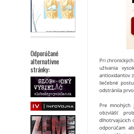
Odporúčané
alternatívne
Pri chronickýc
užívania vys
stránky:
antioxidantov z
liečebné postu
odstránila prvo
Pre mnohých j
obzvlášť pro
dlhotrvajúcich
odporúčam abs