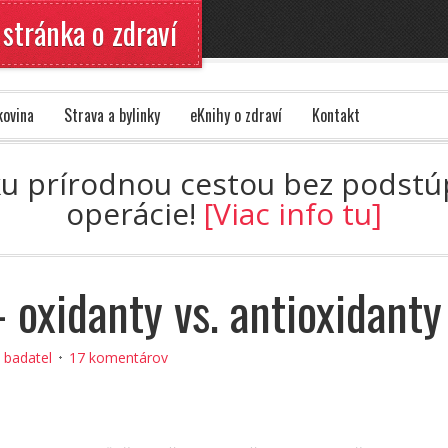
 stránka o zdraví
kovina
Strava a bylinky
eKnihy o zdraví
Kontakt
ku prírodnou cestou bez podstúpe
operácie!
[Viac info tu]
oxidanty vs. antioxidanty
:
badatel
17 komentárov