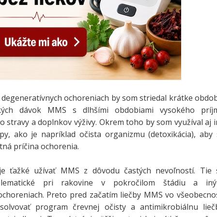
h degeneratívnych ochoreniach by som striedal krátke obdo
okých dávok MMS s dlhšími obdobiami vysokého príj
o stravy a doplnkov výživy. Okrem toho by som využíval aj 
py, ako je napríklad očista organizmu (detoxikácia), aby
tná príčina ochorenia.
e ťažké užívať MMS z dôvodu častých nevoľností. Tie 
blematické pri rakovine v pokročilom štádiu a iný
 ochoreniach. Preto pred začatím liečby MMS vo všeobecno
olvovať program črevnej očisty a antimikrobiálnu lieč