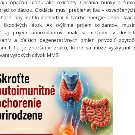
majú opačnú úlohu ako oxidanty. Chránia bunky a funkc
pred oxidáciou. Oxidácia musí prebiehať iba v osvedčenýc
hach, aby mohlo dochádzať k tvorbe energie alebo likvidá
 škodlivých látok. Ak zvýšime príjem oxidantov, musí
ť aj príjem antioxidantov, inak si môžeme v dôsled
kanív a ďalších degeneratívnych zmien privodiť zbytoč
dom toho je zhoršenie zraku, ktoré sa môže vyskytnúť p
vaní vysokých dávok MMS.