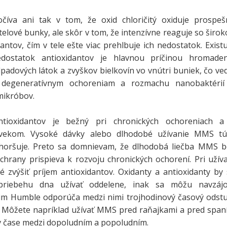
číva ani tak v tom, že oxid chloričitý oxiduje prospeš
telové bunky, ale skôr v tom, že intenzívne reaguje so širo
antov, čím v tele ešte viac prehlbuje ich nedostatok. Exist
dostatok antioxidantov je hlavnou príčinou hromaden
adových látok a zvyškov bielkovín vo vnútri buniek, čo ve
 degeneratívnym ochoreniam a rozmachu nanobaktérií
mikróbov.
tioxidantov je bežný pri chronických ochoreniach a
vekom. Vysoké dávky alebo dlhodobé užívanie MMS tú
zhoršuje. Preto sa domnievam, že dlhodobá liečba MMS b
chrany prispieva k rozvoju chronických ochorení. Pri užív
é zvýšiť príjem antioxidantov. Oxidanty a antioxidanty by
priebehu dna užívať oddelene, inak sa môžu navzáj
 Jim Humble odporúča medzi nimi trojhodinový časový odst
. Môžete napríklad užívať MMS pred raňajkami a pred span
 v čase medzi dopoludním a popoludním.