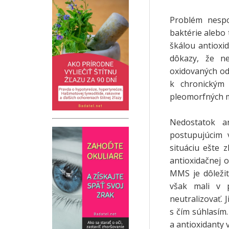
Problém nespo
baktérie alebo 
škálou antioxid
dôkazy, že ne
oxidovaných odp
k chronickým
pleomorfných 
Nedostatok an
postupujúcim 
situáciu ešte 
antioxidačnej o
MMS je dôležit
však mali v 
neutralizovať.
s čím súhlasím
a antioxidanty