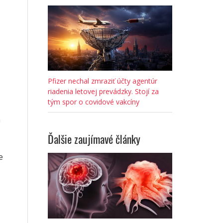
Pfizer nechal zmraziť účty agentúr
riadenia letovej prevádzky. Stojí za
tým spor o covidové vakcíny
a
Ďalšie zaujímavé články
e