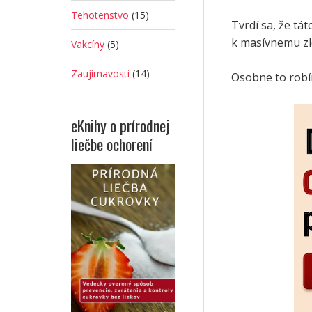
Tehotenstvo
(15)
Tvrdí sa, že tát
k masívnemu zl
Vakcíny
(5)
Zaujímavosti
(14)
Osobne to robí
eKnihy o prírodnej
liečbe ochorení