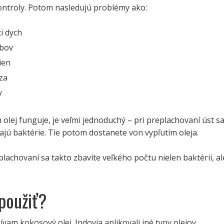
ntroly. Potom nasledujú problémy ako:
i dych
ubov
ien
za
y
olej funguje, je veľmi jednoduchý – pri preplachovaní úst s
jú baktérie. Tie potom dostanete von vypľutím oleja.
achovaní sa takto zbavíte veľkého počtu nielen baktérií, al
 použiť?
vam kokosový olej. Indovia aplikovali iné typy olejov,