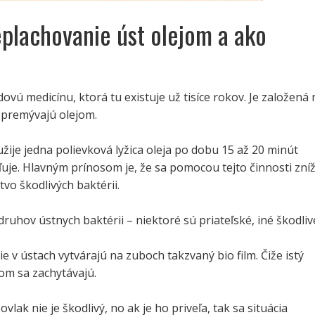
eplachovanie úst olejom a ako
?
dovú medicínu, ktorá tu existuje už tisíce rokov. Je založená 
 premývajú olejom.
žije jedna polievková lyžica oleja po dobu 15 až 20 minút
uje. Hlavným prínosom je, že sa pomocou tejto činnosti zníž
vo škodlivých baktérii.
 druhov ústnych baktérii – niektoré sú priateľské, iné škodliv
ie v ústach vytvárajú na zuboch takzvaný bio film. Čiže istý
om sa zachytávajú.
lak nie je škodlivý, no ak je ho priveľa, tak sa situácia