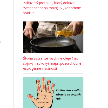
Zakázaný protokol, ktorý dokázal
zvrátiť nádor na mozgu v „konečnom
štádiu“
mi
Štúdia zistila, že rastlinné oleje (napr.
sójový, repkový) majú „pozoruhodné
estrogénne vlastnosti“