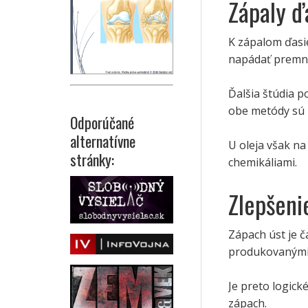
Zápaly ď
K zápalom ďasi
napádať premno
Ďalšia štúdia p
obe metódy sú 
Odporúčané
alternatívne
U oleja však na
stránky:
chemikáliami.
Zlepšeni
Zápach úst je č
produkovanými 
Je preto logické
zápach.