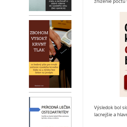
zníženie počtu 
Výsledok bol sí
lacnejšie a hlav