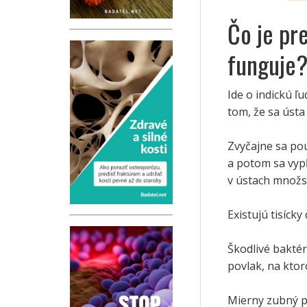
Čo je pr
funguje
Ide o indickú ľu
tom, že sa ústa
Zvyčajne sa pou
a potom sa vypľ
v ústach množst
Existujú tisícky
Škodlivé baktér
povlak, na ktor
Mierny zubný pov