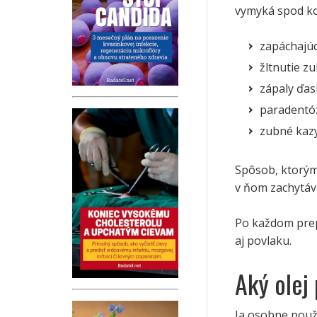
vymyká spod ko
zapáchajúc
žltnutie z
zápaly ďas
paradentó
zubné kaz
Spôsob, ktorým 
v ňom zachytáva
Po každom prepl
aj povlaku.
Aký olej
Ja osobne použí