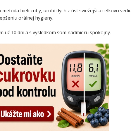
o metóda bieli zuby, urobí dych z úst sviežejší a celkovo vedi
epšeniu orálnej hygieny.
m už 10 dní a s výsledkom som nadmieru spokojný.