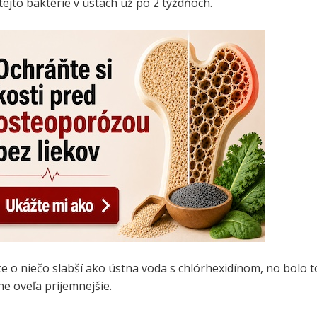
tejto baktérie v ústach už po 2 týždňoch.
ce o niečo slabší ako ústna voda s chlórhexidínom, no bolo t
ne oveľa príjemnejšie.