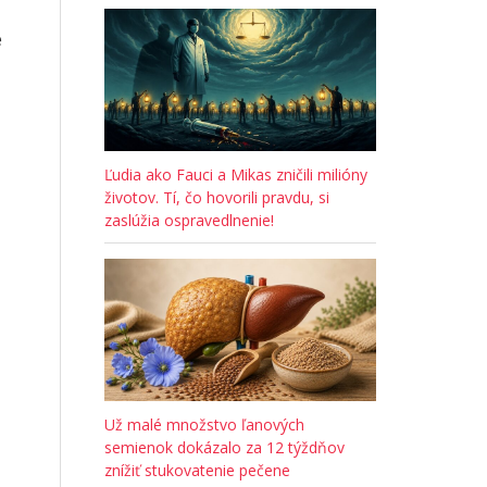
e
Ľudia ako Fauci a Mikas zničili milióny
životov. Tí, čo hovorili pravdu, si
zaslúžia ospravedlnenie!
Už malé množstvo ľanových
semienok dokázalo za 12 týždňov
znížiť stukovatenie pečene