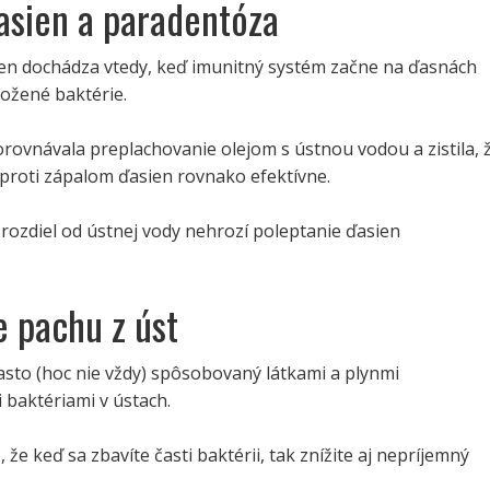
asien a paradentóza
en dochádza vtedy, keď imunitný systém začne na ďasnách
žené baktérie.
orovnávala preplachovanie olejom s ústnou vodou a zistila, 
proti zápalom ďasien rovnako efektívne.
 rozdiel od ústnej vody nehrozí poleptanie ďasien
e pachu z úst
asto (hoc nie vždy) spôsobovaný látkami a plynmi
baktériami v ústach.
, že keď sa zbavíte časti baktérii, tak znížite aj nepríjemný