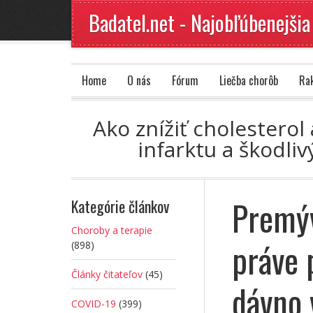
Badatel.net - Najobľúbenejšia
Home
O nás
Fórum
Liečba chorôb
Ra
Ako znížiť cholesterol
infarktu a škodli
Premýv
Kategórie článkov
Choroby a terapie
práve 
(898)
Články čitateľov
(45)
dávno 
COVID-19
(399)