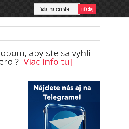
sobom, aby ste sa vyhli
terol?
[Viac info tu]