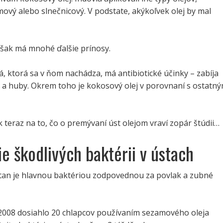
ový alebo slnečnicový. V podstate, akýkoľvek olej by mal
však má mnohé ďalšie prínosy.
á, ktorá sa v ňom nachádza, má antibiotické účinky – zabíja
y a huby. Okrem toho je kokosový olej v porovnaní s ostatný
 teraz na to, čo o premývaní úst olejom vraví zopár štúdii…
ie škodlivých baktérii v ústach
an je hlavnou baktériou zodpovednou za povlak a zubné
u 2008 dosiahlo 20 chlapcov používaním sezamového oleja