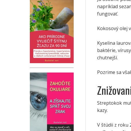
napríklad sezam
fungovať.
Kokosový olej 
Kyselina laurov
baktérie, vírus
chutnejší.
Pozrime sa však
Znižovan
Streptokok mut
kazy.
V štúdii z rok