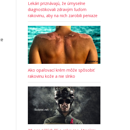
Lekári priznávajú, že úmyselne
diagnostikovali zdravým ľuďom
rakovinu, aby na nich zarobili peniaze
že
Ako opaľovací krém môže spôsobiť
rakovinu kože a nie slnko