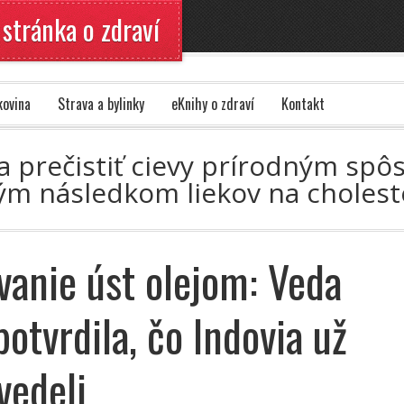
 stránka o zdraví
kovina
Strava a bylinky
eKnihy o zdraví
Kontakt
 a prečistiť cievy prírodným spô
vým následkom liekov na choles
anie úst olejom: Veda
potvrdila, čo Indovia už
vedeli