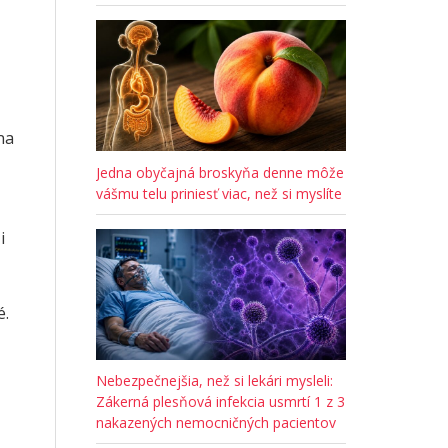
na
Jedna obyčajná broskyňa denne môže
vášmu telu priniesť viac, než si myslíte
i
é.
Nebezpečnejšia, než si lekári mysleli:
Zákerná plesňová infekcia usmrtí 1 z 3
nakazených nemocničných pacientov