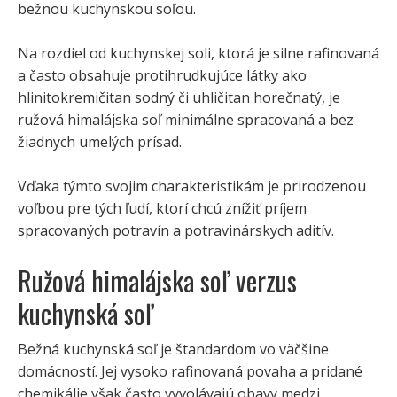
bežnou kuchynskou soľou.
Na rozdiel od kuchynskej soli, ktorá je silne rafinovaná
a často obsahuje protihrudkujúce látky ako
hlinitokremičitan sodný či uhličitan horečnatý, je
ružová himalájska soľ minimálne spracovaná a bez
žiadnych umelých prísad.
Vďaka týmto svojim charakteristikám je prirodzenou
voľbou pre tých ľudí, ktorí chcú znížiť príjem
spracovaných potravín a potravinárskych aditív.
Ružová himalájska soľ verzus
kuchynská soľ
Bežná kuchynská soľ je štandardom vo väčšine
domácností. Jej vysoko rafinovaná povaha a pridané
chemikálie však často vyvolávajú obavy medzi