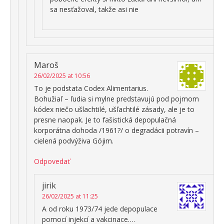
sa nesťažoval, takže asi nie
Maroš
26/02/2025 at 10:56
To je podstata Codex Alimentarius.
Bohužiaľ – ľudia si mylne predstavujú pod pojmom
kódex niečo ušlachtilé, ušľachtilé zásady, ale je to
presne naopak. Je to fašistická depopulačná
korporátna dohoda /1961?/ o degradácii potravín –
cielená podvýživa Gójim.
Odpovedať
jirik
26/02/2025 at 11:25
A od roku 1973/74 jede depopulace
pomocí injekcí a vakcinace….