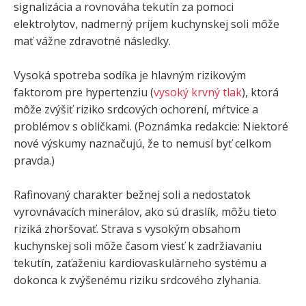
signalizácia a rovnováha tekutín za pomoci
elektrolytov, nadmerný príjem kuchynskej soli môže
mať vážne zdravotné následky.
Vysoká spotreba sodíka je hlavným rizikovým
faktorom pre hypertenziu (
vysoký krvný tlak
), ktorá
môže zvýšiť riziko srdcových ochorení, mŕtvice a
problémov s obličkami. (Poznámka redakcie: Niektoré
nové výskumy naznačujú, že to nemusí byť celkom
pravda.)
Rafinovaný charakter bežnej soli a nedostatok
vyrovnávacích minerálov, ako sú draslík, môžu tieto
riziká zhoršovať. Strava s vysokým obsahom
kuchynskej soli môže časom viesť k zadržiavaniu
tekutín, zaťaženiu kardiovaskulárneho systému a
dokonca k zvýšenému riziku srdcového zlyhania.