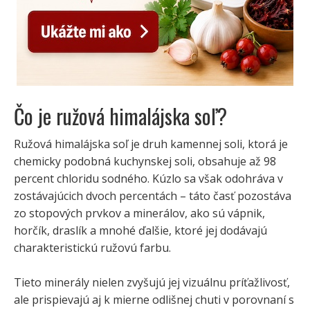
Čo je ružová himalájska soľ?
Ružová himalájska soľ je druh kamennej soli, ktorá je
chemicky podobná kuchynskej soli, obsahuje až 98
percent chloridu sodného. Kúzlo sa však odohráva v
zostávajúcich dvoch percentách – táto časť pozostáva
zo stopových prvkov a minerálov, ako sú vápnik,
horčík, draslík a mnohé ďalšie, ktoré jej dodávajú
charakteristickú ružovú farbu.
Tieto minerály nielen zvyšujú jej vizuálnu príťažlivosť,
ale prispievajú aj k mierne odlišnej chuti v porovnaní s