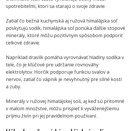
spotrebiteľmi, ktorí sa starajú o svoje zdravie.
Zatiaľ čo bežná kuchynská aj ružová himalájska soľ
poskytujú sodík, himalájska soľ ponúka ďalšie stopové
minerály, ktoré môžu pozitívnym spôsobom podporiť
celkové zdravie.
Napríklad draslík pomáha vyrovnávať hladiny sodíka v
tele, čo je kľúčové pre udržanie rovnováhy
elektrolytov. Horčík podporuje funkciu svalov a
nervov, zatiaľ čo vápnik je nevyhnutný pre silné kosti
a zuby.
Minerály v ružovej himalájskej soli, aj keď sú prítomné
v malom množstve, môžu prispieť k vyváženejšiemu
príjmu živín pri jej pravidelnom používaní.