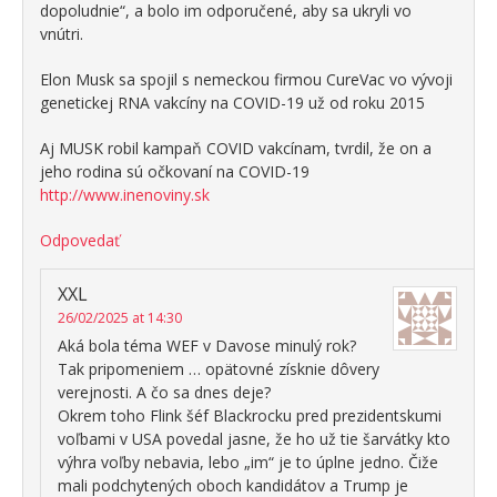
dopoludnie“, a bolo im odporučené, aby sa ukryli vo
vnútri.
Elon Musk sa spojil s nemeckou firmou CureVac vo vývoji
genetickej RNA vakcíny na COVID-19 už od roku 2015
Aj MUSK robil kampaň COVID vakcínam, tvrdil, že on a
jeho rodina sú očkovaní na COVID-19
http://www.inenoviny.sk
Odpovedať
XXL
26/02/2025 at 14:30
Aká bola téma WEF v Davose minulý rok?
Tak pripomeniem … opätovné získnie dôvery
verejnosti. A čo sa dnes deje?
Okrem toho Flink šéf Blackrocku pred prezidentskumi
voľbami v USA povedal jasne, že ho už tie šarvátky kto
výhra voľby nebavia, lebo „im“ je to úplne jedno. Čiže
mali podchytených oboch kandidátov a Trump je