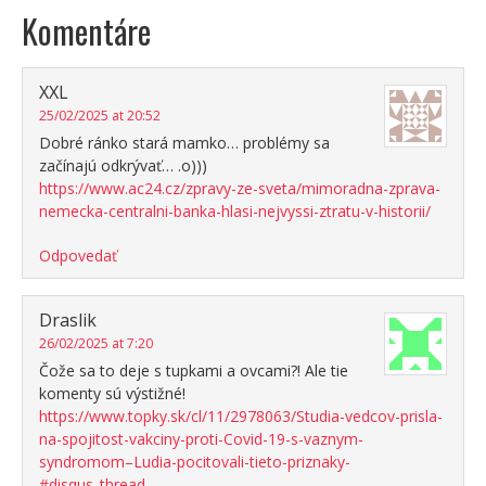
Komentáre
XXL
25/02/2025 at 20:52
Dobré ránko stará mamko… problémy sa
začínajú odkrývať… .o)))
https://www.ac24.cz/zpravy-ze-sveta/mimoradna-zprava-
nemecka-centralni-banka-hlasi-nejvyssi-ztratu-v-historii/
Odpovedať
Draslik
26/02/2025 at 7:20
Čože sa to deje s tupkami a ovcami?! Ale tie
komenty sú výstižné!
https://www.topky.sk/cl/11/2978063/Studia-vedcov-prisla-
na-spojitost-vakciny-proti-Covid-19-s-vaznym-
syndromom–Ludia-pocitovali-tieto-priznaky-
#disqus_thread