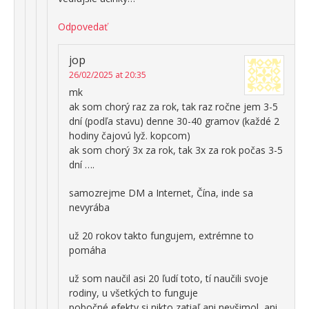
Odpovedať
jop
26/02/2025 at 20:35
mk
ak som chorý raz za rok, tak raz ročne jem 3-5
dní (podľa stavu) denne 30-40 gramov (každé 2
hodiny čajovú lyž. kopcom)
ak som chorý 3x za rok, tak 3x za rok počas 3-5
dní ….
samozrejme DM a Internet, Čína, inde sa
nevyrába
už 20 rokov takto fungujem, extrémne to
pomáha
už som naučil asi 20 ľudí toto, tí naučili svoje
rodiny, u všetkých to funguje
pobočné efekty si nikto zatiaľ ani nevšimol, ani