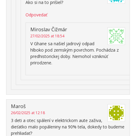
Ako si na to prišiel?
Odpovedať
Miroslav Čižmár
27/02/2025 at 18:54
V Ghane sa našiel jadrový odpad
hlboko pod zemským povrchom. Pochádza z
predhistorickej doby. Nemohol vzniknúť
prirodzene.
Maroš
26/02/2025 at 12:18
3 deti a otec spálení v elektrickom aute zaživa,
dieťatko malo popáleniny na 90% tela, dokedy to budeme
prehliadať?