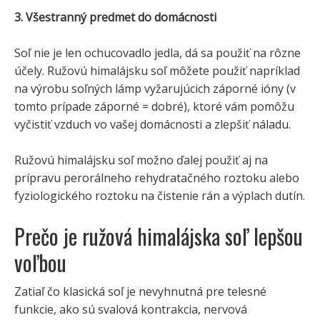
3. Všestranný predmet do domácnosti
Soľ nie je len ochucovadlo jedla, dá sa použiť na rôzne
účely. Ružovú himalájsku soľ môžete použiť napríklad
na výrobu soľných lámp vyžarujúcich záporné ióny (v
tomto prípade záporné = dobré), ktoré vám pomôžu
vyčistiť vzduch vo vašej domácnosti a zlepšiť náladu.
Ružovú himalájsku soľ možno ďalej použiť aj na
prípravu perorálneho rehydratačného roztoku alebo
fyziologického roztoku na čistenie rán a výplach dutín.
Prečo je ružová himalájska soľ lepšou
voľbou
Zatiaľ čo klasická soľ je nevyhnutná pre telesné
funkcie, ako sú svalová kontrakcia, nervová