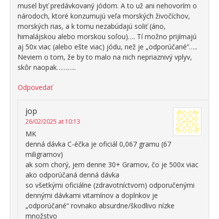
musel byť predávkovaný jódom. A to už ani nehovorím o
národoch, ktoré konzumujú veľa morských živočíchov,
morských rias, a k tomu nezabúdajú soliť (áno,
himalájskou alebo morskou soľou)…. Tí možno prijímajú
aj 50x viac (alebo ešte viac) jódu, než je „odporúčané“…..
Neviem o tom, že by to malo na nich nepriaznivý vplyv,
skôr naopak………..
Odpovedať
jop
26/02/2025 at 10:13
MK
denná dávka C-éčka je oficiál 0,067 gramu (67
miligramov)
ak som chorý, jem denne 30+ Gramov, čo je 500x viac
ako odporúčaná denná dávka
so všetkými oficiálne (zdravotníctvom) odporučenými
dennými dávkami vitamínov a doplnkov je
„odporúčané“ rovnako absurdne/škodlivo nízke
množstvo