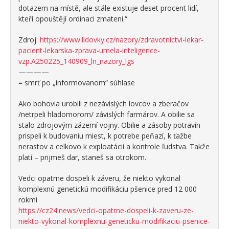
dotazem na místě, ale stále existuje deset procent lidí,
kteří opouštějí ordinaci zmateni.“
Zdroj:
https://www.lidovky.cz/nazory/zdravotnictvi-lekar-
pacient-lekarska-zprava-umela-inteligence-
vzp.A250225_140909_ln_nazory_lgs
————
= smrť po „informovanom“ súhlase
Ako bohovia urobili z nezávislých lovcov a zberačov
/netrpeli hladomorom/ závislých farmárov. A obilie sa
stalo zdrojovým zázemí vojny. Obilie a zásoby potravín
prispeli k budovaniu miest, k potrebe peňazí, k ťažbe
nerastov a celkovo k exploatácii a kontrole ľudstva. Takže
platí – prijmeš dar, staneš sa otrokom.
Vedci opatrne dospeli k záveru, že niekto vykonal
komplexnú genetickú modifikáciu pšenice pred 12 000
rokmi
https://cz24.news/vedci-opatrne-dospeli-k-zaveru-ze-
niekto-vykonal-komplexnu-geneticku-modifikaciu-psenice-