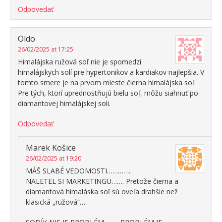
Odpovedať
Oldo
26/02/2025 at 17:25
Himalájska ružová soľ nie je spomedzi
himalájskych solí pre hypertonikov a kardiakov najlepšia. V
tomto smere je na prvom mieste čierna himalájska soľ.
Pre tých, ktorí uprednostňujú bielu soľ, môžu siahnuť po
diamantovej himalájskej soli.
Odpovedať
Marek Košice
26/02/2025 at 19:20
MÁŠ SLABÉ VEDOMOSTI…………..
NALETEL SI MARKETINGU……. Pretože čierna a
diamantová himaláska soľ sú oveľa drahšie než
klasická „ružová“….