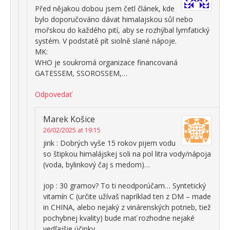
Před nějakou dobou jsem četl článek, kde
bylo doporučováno dávat himalajskou sůl nebo
mořskou do každého pití, aby se rozhýbal lymfatický
systém. V podstatě pít siolně slané nápoje.
MK:
WHO je soukromá organizace financovaná
GATESSEM, SSOROSSEM,…
Odpovedať
Marek Košice
26/02/2025 at 19:15
jirik : Dobrých vyše 15 rokov pijem vodu
so štipkou himalájskej soli na pol litra vody/nápoja
(voda, bylinkový čaj s medom)…
jop : 30 gramov? To ti neodporúčam… Syntetický
vitamín C (určite užívaš napríklad ten z DM – made
in CHINA, alebo nejaký z vinárenských potrieb, tiež
pochybnej kvality) bude mať rozhodne nejaké
vedľajšie účinky…