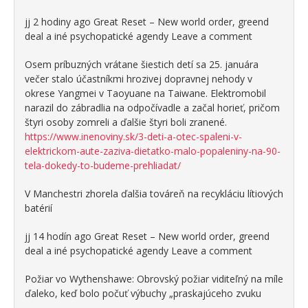
jj 2 hodiny ago Great Reset – New world order, greend
deal a iné psychopatické agendy Leave a comment
Osem príbuzných vrátane šiestich detí sa 25. januára
večer stalo účastníkmi hrozivej dopravnej nehody v
okrese Yangmei v Taoyuane na Taiwane. Elektromobil
narazil do zábradlia na odpočívadle a začal horieť, pričom
štyri osoby zomreli a ďalšie štyri boli zranené.
https://www.inenoviny.sk/3-deti-a-otec-spaleni-v-
elektrickom-aute-zaziva-dietatko-malo-popaleniny-na-90-
tela-dokedy-to-budeme-prehliadat/
V Manchestri zhorela ďalšia továreň na recykláciu lítiových
batérií
jj 14 hodín ago Great Reset – New world order, greend
deal a iné psychopatické agendy Leave a comment
Požiar vo Wythenshawe: Obrovský požiar viditeľný na míle
ďaleko, keď bolo počuť výbuchy „praskajúceho zvuku