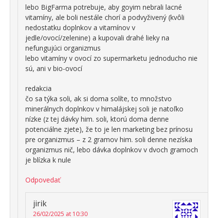
lebo BigFarma potrebuje, aby goyim nebrali lacné
vitamíny, ale boli nestále chorí a podvyživený (kvôli
nedostatku doplnkov a vitamínov v
jedle/ovocí/zelenine) a kupovali drahé lieky na
nefungujúci organizmus
lebo vitamíny v ovocí zo supermarketu jednoducho nie
sú, ani v bio-ovocí
redakcia
čo sa týka soli, ak si doma solíte, to množstvo
minerálnych doplnkov v himalájskej soli je natoľko
nízke (z tej dávky him. soli, ktorú doma denne
potenciálne zjete), že to je len marketing bez prínosu
pre organizmus – z 2 gramov him. soli denne nezíska
organizmus nič, lebo dávka doplnkov v dvoch gramoch
je blízka k nule
Odpovedať
jirik
26/02/2025 at 10:30