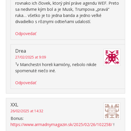
rovnako ich človek, ktorý plní práve agendu WEF. Preto
sa nedivme kým bol a je Musk, Trumpova „pravá“
ruka… všetko je to jedna banda a jedno veľké
divadielko s rôznymi odtieňami udalostí.
Odpovedať
Drea
27/02/2025 at 9:09
⁷v Manchestri horeli kamióny, nebolo nikde
spomenuté niečo iné.
Odpovedať
XXL
26/02/2025 at 14:32
Bonus:
https://www.armadnymagazin.sk/2025/02/26/102258/
!