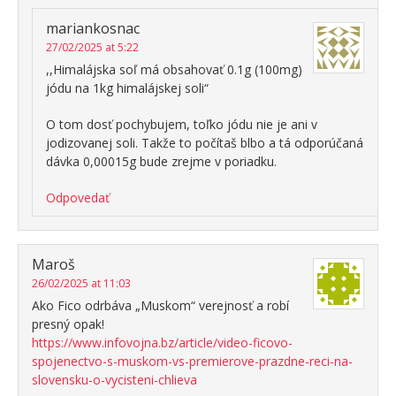
mariankosnac
27/02/2025 at 5:22
,,Himalájska soľ má obsahovať 0.1g (100mg)
jódu na 1kg himalájskej soli“
O tom dosť pochybujem, toľko jódu nie je ani v
jodizovanej soli. Takže to počítaš blbo a tá odporúčaná
dávka 0,00015g bude zrejme v poriadku.
Odpovedať
Maroš
26/02/2025 at 11:03
Ako Fico odrbáva „Muskom“ verejnosť a robí
presný opak!
https://www.infovojna.bz/article/video-ficovo-
spojenectvo-s-muskom-vs-premierove-prazdne-reci-na-
slovensku-o-vycisteni-chlieva