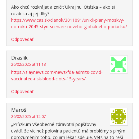
Ako chcú rozkrájať a zničiť Ukrajinu. Otázka – ako si
rozdelia aj jej dlhy?
https://www.cas.sk/clanok/3011091/unikli-plany-moskvy-
do-roku-2045-styri-scenare-noveho-globalneho-poriadku/
Odpovedať
Draslik
26/02/2025 at 11:13
https://slaynews.com/news/fda-admits-covid-
vaccinated-risk-blood-clots-15-years/
Odpovedať
Maroš
26/02/2025 at 12:07
„Průzkum Všeobecné zdravotní pojišťovny
uvádí, že víc než polovina pacientů má problémy s plným
porozuměním toho, co jim lékař sděluje. Většina to řeší