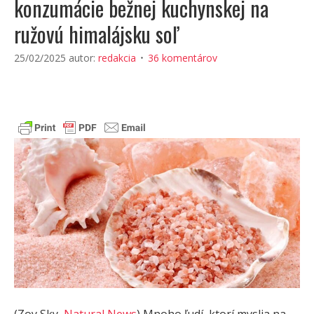
konzumácie bežnej kuchynskej na
ružovú himalájsku soľ
25/02/2025
autor:
redakcia
36 komentárov
(Zoy Sky,
Natural News
) Mnoho ľudí, ktorí myslia na