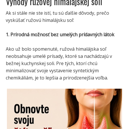
Výhody ružovej himalájskej soli
Ak si stále nie ste istí, tu sú ďalšie dôvody, prečo
vyskúšať ružovú himalájsku soľ:
1. Prírodná možnosť bez umelých prídavných látok
Ako už bolo spomenuté, ružová himalájska soľ
neobsahuje umelé prísady, ktoré sa nachádzajú v
bežnej kuchynskej soli. Pre tých, ktorí chcú
minimalizovať svoje vystavenie syntetickým
chemikáliám, je to lepšia a prirodzenejšia voľba.