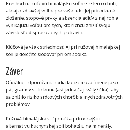
Prechod na ružovú himalájsku soľ nie je len o chuti,
ale aj o zdravšej voľbe pre vaše telo. Jej prirodzené
zloženie, stopové prvky a absencia aditív z nej robia
vynikajúcu voľbu pre tých, ktorí chcú znížiť svoju
závislosť od spracovaných potravín.
Kľúčová je však striedmosť. Aj pri ružovej himalájskej
soli je dôležité sledovať príjem sodíka.
Záver
Oficiálne odporúčania radia konzumovať menej ako
päť gramov soli denne (asi jedna čajová lyžička), aby
sa znížilo riziko srdcových chorôb a iných zdravotných
problémov.
Ružová himalájska soľ ponúka prírodnejšiu
alternatívu kuchynskej soli bohatšiu na minerály,