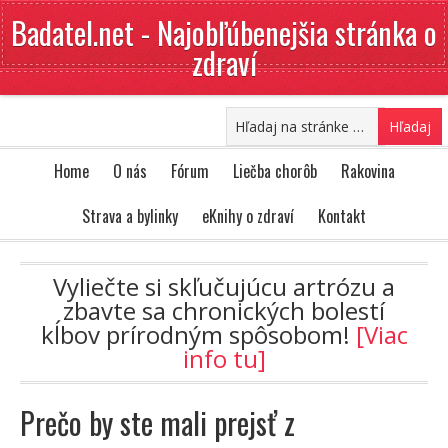
Badatel.net - Najobľúbenejšia stránka o
zdraví
Home
O nás
Fórum
Liečba chorôb
Rakovina
Strava a bylinky
eKnihy o zdraví
Kontakt
Vyliečte si skľučujúcu artrózu a
zbavte sa chronických bolestí
kĺbov prírodným spôsobom!
[Viac
info tu]
Prečo by ste mali prejsť z