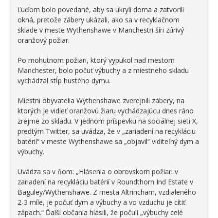
Ľuďom bolo povedané, aby sa ukryli doma a zatvorili
okná, pretože zábery ukázali, ako sa v recyklačnom
sklade v meste Wythenshawe v Manchestri šíri zúrivý
oranžový požiar.
Po mohutnom požiari, ktorý vypukol nad mestom
Manchester, bolo počuť výbuchy a z miestneho skladu
vychádzal stĺp hustého dymu.
Miestni obyvatelia Wythenshawe zverejnili zábery, na
ktorých je vidieť oranžovú žiaru vychádzajúcu dnes ráno
zrejme zo skladu. V jednom príspevku na sociálnej sieti X,
predtým Twitter, sa uvádza, že v „zariadení na recykláciu
batérií“ v meste Wythenshawe sa „objavil“ viditeľný dym a
výbuchy.
Uvádza sa v ňom: „Hlásenia o obrovskom požiari v
zariadení na recykláciu batérií v Roundthorn Ind Estate v
Baguley/Wythenshawe. Z mesta Altrincham, vzdialeného
2-3 míle, je počuť dym a výbuchy a vo vzduchu je cítiť
zápach.“ Ďalší občania hlásili, že počuli „výbuchy celé