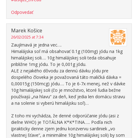
Odpovedať
Marek Košice
26/02/2025 at 7:34
Zaujímavá je jedna vec….
Himalájska soľ má obsahovať 0.1g (100mg) jódu na 1kg
himalájskej soli…. 10g himalájskej soli teda obsahuje
približne 1mg jódu. To je 0,001g jódu.
ALE z nejakého dôvodu za dennú dávku jódu pre
dospelého človeka je považovaná táto maličká dávka =
0,00015g (150mcg) jódu…. To je 6-7x menej, než v dávke
10g himalájskej soli (čo je množstvo, ktoré ľudia bežne
používajú „na hlavu“ za deň, keď jedia len domácu stravu
a na solenie si vyberú himalájsku soľ)…
Z toho mi vychádza, že denné odporúčanie jódu (asi z
dieľne WHO) je TOTÁLNA K*K*TINA….. Podľa nich
(prakticky denne zjem jednu konzvervu sardiniek „vo
vlastnej šťave“, a minimálne 10g himalájskej soli) by som