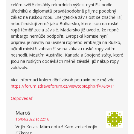
celém světě dosáhly rekordních výšek, nyní EU podle
úředníků a diplomatů pravděpodobně přijme podobný
zákaz na ruskou ropu. Energetická závislost se značně liší,
neboť existují země jako Bulharsko, které jsou na ruské
ropě téměř zcela závislé. Maďarsko již uvedlo, že ropné
embargo nemůže podpořit. Evropská komise nyní
připravuje návrhy na uvalení ropného embarga na Rusko,
ačkoli ministři zahraničí se na zákazu ruské ropy zatím
neshodli. Mezitím Austrálie, Kanada a Spojené státy, které
jsou na ruských dodávkách méně závislé, již nákup ropy
zakázaly.
Více informací kolem dění zásob potravin ode mě zde:
https://forum.zdraveforum.cz/viewtopic.php?f=7&t=11
Odpovedať
Maroš
16/04/2022 at 22:16
Vojín Kotas! Mám dotaz! Kam zmizel vojín
CZkotaz!