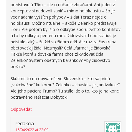
predstavujú Tǒru – ide o rinčanie zbraňami. Ani jeden z
konceptov si nedovolí zabiť – mimo holokaustu – čo je
vec riadenia vyšších pohybov – žida! Teraz nejde o
holokaust! Možno rituálne – akože Zelenko predstavuje
Tóru! Ale potom by išlo o odkrytie sporu týchto konfliktov
a to by odkrylo perifériu moci židovstva! Lebo statius je
neistále taký – že žid so židom drží. Ale raz za čas treba
obetovať aj žida! Nezmysli? Celá „farma“ je židovská!
Takže ktorá židovská farma chce zlikvidovať žida
Zelenko? Systém obetných baránkov? Aby židovstvo
prežilo?
Skúsme to na obyvateľstve Slovenska – kto sa pridá
„vakcinačne“ ku komu? Zelenko – chasid – je „antivakcer“.
Ale jeho pacient Trump? Tu stále ide o to, kto je na konci
potravného reťazca! Dobytok!
Odpovedať
redakcia
16/04/2022 at 22:09