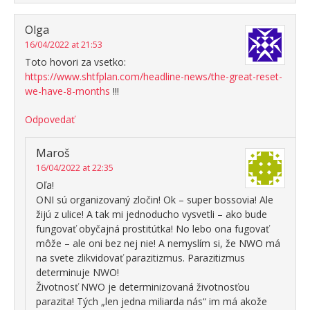
Olga
16/04/2022 at 21:53
Toto hovori za vsetko:
https://www.shtfplan.com/headline-news/the-great-reset-
we-have-8-months
!!!
Odpovedať
Maroš
16/04/2022 at 22:35
Oľa!
ONI sú organizovaný zločin! Ok – super bossovia! Ale
žijú z ulice! A tak mi jednoducho vysvetli – ako bude
fungovať obyčajná prostitútka! No lebo ona fugovať
môže – ale oni bez nej nie! A nemyslím si, že NWO má
na svete zlikvidovať parazitizmus. Parazitizmus
determinuje NWO!
Životnosť NWO je determinizovaná životnosťou
parazita! Tých „len jedna miliarda nás“ im má akože