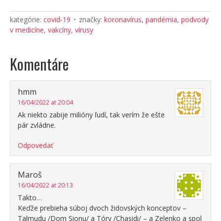
kategórie:
covid-19
značky:
koronavírus
,
pandémia
,
podvody
v medicíne
,
vakcíny
,
vírusy
Komentáre
hmm
16/04/2022 at 20:04
Ak niekto zabije milióny ľudí, tak verím že ešte
pár zvládne.
Odpovedať
Maroš
16/04/2022 at 20:13
Takto…
Keďže prebieha súboj dvoch židovských konceptov –
Talmudu /Dom Sionu/ a Tóry /Chasidi/ – a Zelenko a spol