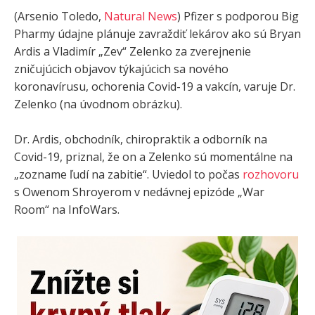
(Arsenio Toledo,
Natural News
) Pfizer s podporou Big
Pharmy údajne plánuje zavraždiť lekárov ako sú Bryan
Ardis a Vladimír „Zev“ Zelenko za zverejnenie
zničujúcich objavov týkajúcich sa nového
koronavírusu, ochorenia Covid-19 a vakcín, varuje Dr.
Zelenko (na úvodnom obrázku).
Dr. Ardis, obchodník, chiropraktik a odborník na
Covid-19, priznal, že on a Zelenko sú momentálne na
„zozname ľudí na zabitie“. Uviedol to počas
rozhovoru
s Owenom Shroyerom v nedávnej epizóde „War
Room“ na InfoWars.