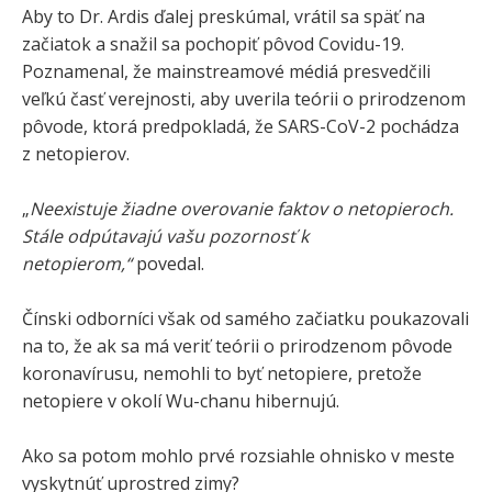
Aby to Dr. Ardis ďalej preskúmal, vrátil sa späť na
začiatok a snažil sa pochopiť pôvod Covidu-19.
Poznamenal, že mainstreamové médiá presvedčili
veľkú časť verejnosti, aby uverila teórii o prirodzenom
pôvode, ktorá predpokladá, že SARS-CoV-2 pochádza
z netopierov.
„
Neexistuje žiadne overovanie faktov o netopieroch.
Stále odpútavajú vašu pozornosť k
netopierom,“
povedal.
Čínski odborníci však od samého začiatku poukazovali
na to, že ak sa má veriť teórii o prirodzenom pôvode
koronavírusu, nemohli to byť netopiere, pretože
netopiere v okolí Wu-chanu hibernujú.
Ako sa potom mohlo prvé rozsiahle ohnisko v meste
vyskytnúť uprostred zimy?