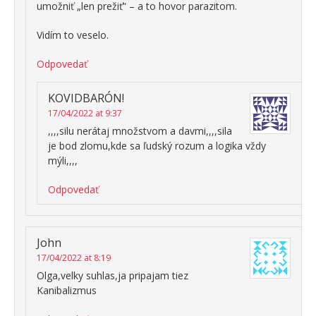
umožniť „len prežiť“ – a to hovor parazitom.
Vidím to veselo.
Odpovedať
KOVIDBARÓN!
17/04/2022 at 9:37
,,,,silu nerátaj množstvom a davmi,,,,sila
je bod zlomu,kde sa ľudský rozum a logika vždy
mýli,,,,
Odpovedať
John
17/04/2022 at 8:19
Olga,velky suhlas,ja pripajam tiez
Kanibalizmus