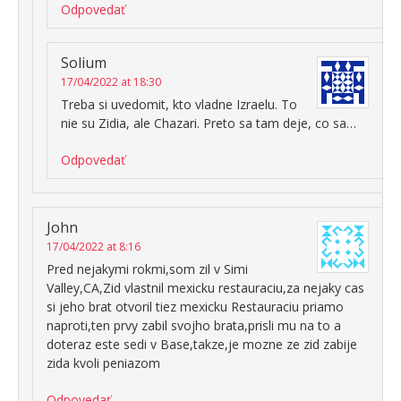
Odpovedať
Solium
17/04/2022 at 18:30
Treba si uvedomit, kto vladne Izraelu. To
nie su Zidia, ale Chazari. Preto sa tam deje, co sa…
Odpovedať
John
17/04/2022 at 8:16
Pred nejakymi rokmi,som zil v Simi
Valley,CA,Zid vlastnil mexicku restauraciu,za nejaky cas
si jeho brat otvoril tiez mexicku Restauraciu priamo
naproti,ten prvy zabil svojho brata,prisli mu na to a
doteraz este sedi v Base,takze,je mozne ze zid zabije
zida kvoli peniazom
Odpovedať