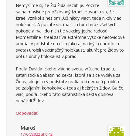
Nemyslíme si, že Žid Žida nezabije. Pozrite
sa na masívne preočkovaný Izrael. Hovorilo sa, že
Izrael vznikol s heslom „Už nikdy viac“, teda nikdy viac
holokaust. A pozrite sa, mali ich tam teraz všetkých
pokope a rvali do nich tie vakcíny jedna radosť.
Momentálne Izreal zažíva extrémne vysoké necovidové
úmrtia. V podstate na nich (ako aj na iných národoch
sveta) urobili vakcinačný holokaust, akurát pre Židov to
bol už druhý holokaust v poradí.
Podľa Davida Ickeho vládne svetu, vrátane Izraela,
satanistická Sabatiniho sekta, ktorá sa síce vydáva za
Židov, ale je to v podstate mafia a tí nemajú problém
so zabíjaním kohokoľvek, teda aj bežných Židov. Ba čo
viac, podľa Ickeho táto satanistická sekta doslova
nenávidí Židov.
Odpovedať
Maroš
17/04/2022 at 0:42