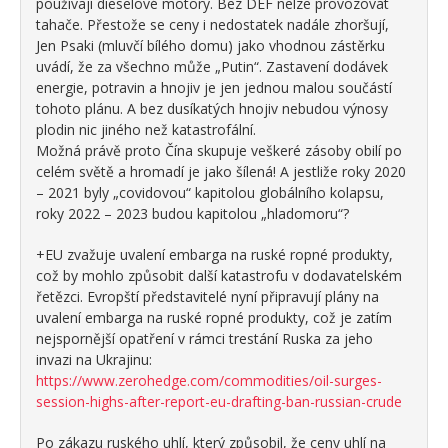
používají dieselové motory. Bez DEF nelze provozovat
tahače. Přestože se ceny i nedostatek nadále zhoršují,
Jen Psaki (mluvčí bílého domu) jako vhodnou zástěrku
uvádí, že za všechno může „Putin“. Zastavení dodávek
energie, potravin a hnojiv je jen jednou malou součástí
tohoto plánu. A bez dusíkatých hnojiv nebudou výnosy
plodin nic jiného než katastrofální.
Možná právě proto Čína skupuje veškeré zásoby obilí po
celém světě a hromadí je jako šílená! A jestliže roky 2020
– 2021 byly „covidovou“ kapitolou globálního kolapsu,
roky 2022 – 2023 budou kapitolou „hladomoru“?
+EU zvažuje uvalení embarga na ruské ropné produkty,
což by mohlo způsobit další katastrofu v dodavatelském
řetězci. Evropští představitelé nyní připravují plány na
uvalení embarga na ruské ropné produkty, což je zatím
nejspornější opatření v rámci trestání Ruska za jeho
invazi na Ukrajinu:
https://www.zerohedge.com/commodities/oil-surges-
session-highs-after-report-eu-drafting-ban-russian-crude
Po zákazu ruského uhlí, který způsobil, že ceny uhlí na