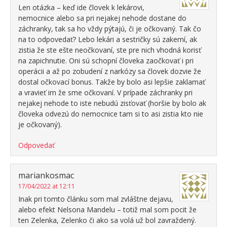
Len otázka – keď ide človek k lekárovi,
nemocnice alebo sa pri nejakej nehode dostane do
záchranky, tak sa ho vždy pýtajú, či je očkovaný. Tak čo
na to odpovedať? Lebo lekári a sestričky sú zakerní, ak
zistia že ste ešte neočkovaní, ste pre nich vhodná korisť
na zapichnutie. Oni sú schopní človeka zaočkovať i pri
operácii a až po zobudení z narkózy sa človek dozvie že
dostal očkovací bonus. Takže by bolo asi lepšie zaklamať
a vravieť im že sme očkovaní. V prípade záchranky pri
nejakej nehode to iste nebudú zisťovať (horšie by bolo ak
človeka odvezú do nemocnice tam si to asi zistia kto nie
je očkovaný).
Odpovedať
mariankosmac
17/04/2022 at 12:11
Inak pri tomto článku som mal zvláštne dejavu,
alebo efekt Nelsona Mandelu – totiž mal som pocit že
ten Zelenka, Zelenko či ako sa volá už bol zavraždený.