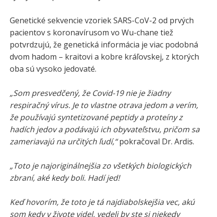
Genetické sekvencie vzoriek SARS-CoV-2 od prvých
pacientov s koronavírusom vo Wu-chane tiež
potvrdzujú, že genetická informácia je viac podobná
dvom hadom – kraitovi a kobre kráľovskej, z ktorých
oba sú vysoko jedovaté.
„Som presvedčený, že Covid-19 nie je žiadny
respiračný vírus. Je to vlastne otrava jedom a verím,
že používajú syntetizované peptidy a proteíny z
hadích jedov a podávajú ich obyvateľstvu, pričom sa
zameriavajú na určitých ľudí,“
pokračoval Dr. Ardis.
„Toto je najoriginálnejšia zo všetkých biologických
zbraní, aké kedy boli. Hadí jed!
Keď hovorím, že toto je tá najdiabolskejšia vec, akú
som kedy v živote videl, vedeli by ste si niekedy