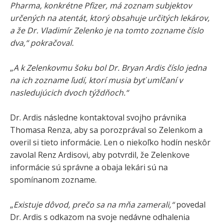
Pharma, konkrétne Pfizer, má zoznam subjektov
určených na atentát, ktorý obsahuje určitých lekárov,
a že Dr. Vladimír Zelenko je na tomto zozname číslo
dva,“ pokračoval.
„
A k Zelenkovmu šoku bol Dr. Bryan Ardis číslo jedna
na ich zozname ľudí, ktorí musia byť umlčaní v
nasledujúcich dvoch týždňoch.“
Dr. Ardis následne kontaktoval svojho právnika
Thomasa Renza, aby sa porozprával so Zelenkom a
overil si tieto informácie. Len o niekoľko hodín neskôr
zavolal Renz Ardisovi, aby potvrdil, že Zelenkove
informácie sú správne a obaja lekári sú na
spomínanom zozname.
„
Existuje dôvod, prečo sa na mňa zamerali,“
povedal
Dr. Ardis s odkazom na svoje nedávne odhalenia