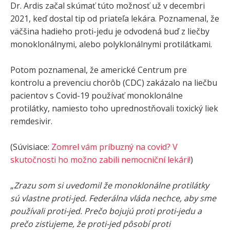
Dr. Ardis začal skúmať túto možnosť už v decembri
2021, keď dostal tip od priateľa lekára. Poznamenal, že
väčšina hadieho proti-jedu je odvodená buď z liečby
monoklonálnymi, alebo polyklonálnymi protilátkami.
Potom poznamenal, že americké Centrum pre
kontrolu a prevenciu chorôb (CDC) zakázalo na liečbu
pacientov s Covid-19 používať monoklonálne
protilátky, namiesto toho uprednostňovali toxický liek
remdesivir.
(Súvisiace:
Zomrel vám príbuzný na covid? V
skutočnosti ho možno zabili nemocniční lekári!
)
„
Zrazu som si uvedomil že monoklonálne protilátky
sú vlastne proti-jed. Federálna vláda nechce, aby sme
používali proti-jed. Prečo bojujú proti proti-jedu a
prečo zisťujeme, že proti-jed pôsobí proti