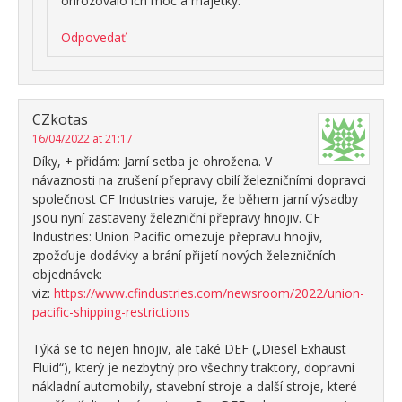
ohrozovalo ich moc a majetky.
Odpovedať
CZkotas
16/04/2022 at 21:17
Díky, + přidám: Jarní setba je ohrožena. V
návaznosti na zrušení přepravy obilí železničními dopravci
společnost CF Industries varuje, že během jarní výsadby
jsou nyní zastaveny železniční přepravy hnojiv. CF
Industries: Union Pacific omezuje přepravu hnojiv,
zpožďuje dodávky a brání přijetí nových železničních
objednávek:
viz:
https://www.cfindustries.com/newsroom/2022/union-
pacific-shipping-restrictions
Týká se to nejen hnojiv, ale také DEF („Diesel Exhaust
Fluid“), který je nezbytný pro všechny traktory, dopravní
nákladní automobily, stavební stroje a další stroje, které