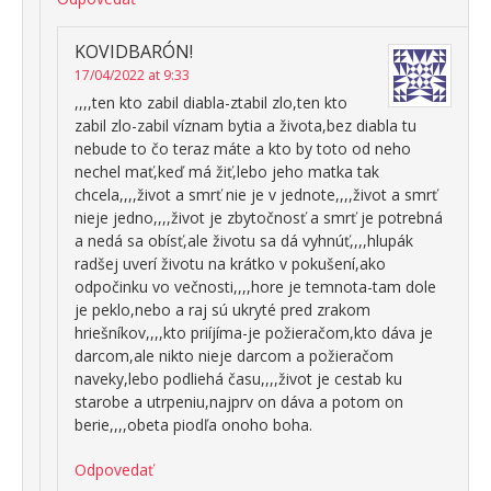
KOVIDBARÓN!
17/04/2022 at 9:33
,,,,ten kto zabil diabla-ztabil zlo,ten kto
zabil zlo-zabil víznam bytia a života,bez diabla tu
nebude to čo teraz máte a kto by toto od neho
nechel mať,keď má žiť,lebo jeho matka tak
chcela,,,,život a smrť nie je v jednote,,,,život a smrť
nieje jedno,,,,život je zbytočnosť a smrť je potrebná
a nedá sa obísť,ale životu sa dá vyhnúť,,,,hlupák
radšej uverí životu na krátko v pokušení,ako
odpočinku vo večnosti,,,,hore je temnota-tam dole
je peklo,nebo a raj sú ukryté pred zrakom
hriešníkov,,,,kto priíjíma-je požieračom,kto dáva je
darcom,ale nikto nieje darcom a požieračom
naveky,lebo podliehá času,,,,život je cestab ku
starobe a utrpeniu,najprv on dáva a potom on
berie,,,,obeta piodľa onoho boha.
Odpovedať