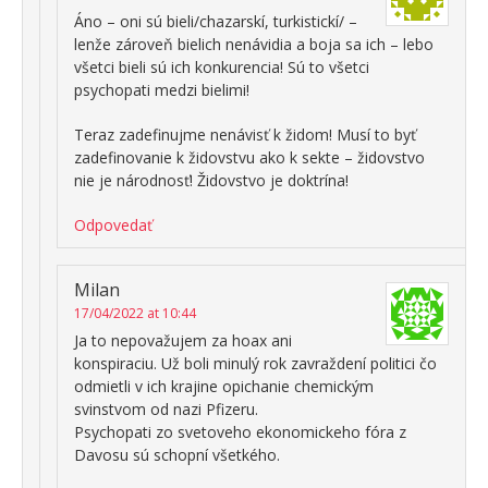
Áno – oni sú bieli/chazarskí, turkistickí/ –
lenže zároveň bielich nenávidia a boja sa ich – lebo
všetci bieli sú ich konkurencia! Sú to všetci
psychopati medzi bielimi!
Teraz zadefinujme nenávisť k židom! Musí to byť
zadefinovanie k židovstvu ako k sekte – židovstvo
nie je národnosť! Židovstvo je doktrína!
Odpovedať
Milan
17/04/2022 at 10:44
Ja to nepovažujem za hoax ani
konspiraciu. Už boli minulý rok zavraždení politici čo
odmietli v ich krajine opichanie chemickým
svinstvom od nazi Pfizeru.
Psychopati zo svetoveho ekonomickeho fóra z
Davosu sú schopní všetkého.