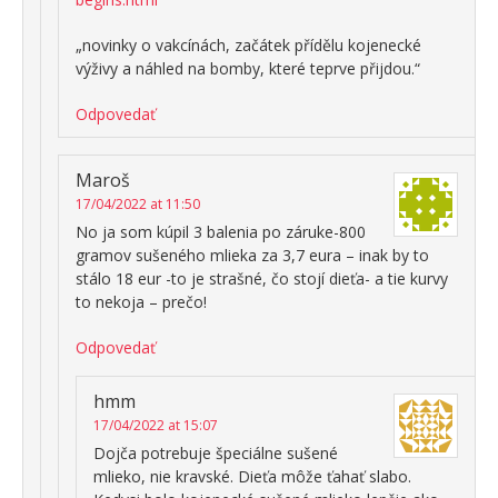
„novinky o vakcínách, začátek přídělu kojenecké
výživy a náhled na bomby, které teprve přijdou.“
Odpovedať
Maroš
17/04/2022 at 11:50
No ja som kúpil 3 balenia po záruke-800
gramov sušeného mlieka za 3,7 eura – inak by to
stálo 18 eur -to je strašné, čo stojí dieťa- a tie kurvy
to nekoja – prečo!
Odpovedať
hmm
17/04/2022 at 15:07
Dojča potrebuje špeciálne sušené
mlieko, nie kravské. Dieťa môže ťahať slabo.