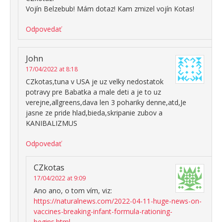
Vojín Belzebub! Mám dotaz! Kam zmizel vojín Kotas!
Odpovedať
John
17/04/2022 at 8:18
CZkotas,tuna v USA je uz velky nedostatok
potravy pre Babatka a male deti a je to uz
verejne,allgreens,dava len 3 pohariky denne,atd,Je
jasne ze pride hlad,bieda,skripanie zubov a
KANIBALIZMUS
Odpovedať
CZkotas
17/04/2022 at 9:09
Ano ano, o tom vím, viz:
https://naturalnews.com/2022-04-11-huge-news-on-
vaccines-breaking-infant-formula-rationing-
begins.html