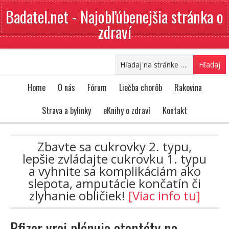
Badatel.net - Najobľúbenejšia stránka o
zdraví
Home
O nás
Fórum
Liečba chorôb
Rakovina
Strava a bylinky
eKnihy o zdraví
Kontakt
Zbavte sa cukrovky 2. typu,
lepšie zvládajte cukrovku 1. typu
a vyhnite sa komplikáciám ako
slepota, amputácie končatín či
zlyhanie obličiek!
[Viac info tu]
Pfizer vraj plánuje atentáty na