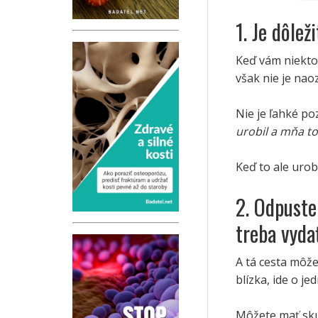
1. Je dôlež
Keď vám niekto u
však nie je naoz
Nie je ľahké po
urobil a mňa to 
Keď to ale urobí
2. Odpuste
treba vyda
A tá cesta môže
blízka, ide o je
Môžete mať skut