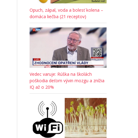
Opuch, zápal, voda a bolesť kolena –
domáca liečba (21 receptov)
Vedec varuje: Rúška na školách
poškodia deťom vývin mozgu a znížia
IQ až o 20%