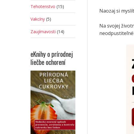
Tehotenstvo
(15)
Naozaj si myslí
Vakcíny
(5)
Na svojej život
Zaujímavosti
(14)
neodpustiteľnéh
eKnihy o prírodnej
liečbe ochorení