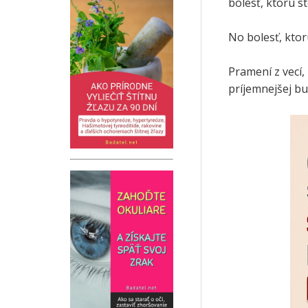
bolesť, ktorú s
No bolesť, ktor
Pramení z vecí,
príjemnejšej bu