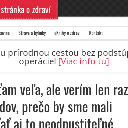
 stránka o zdraví
kovina
Strava a bylinky
eKnihy o zdraví
Kontakt
ku prírodnou cestou bez podstúpe
operácie!
[Viac info tu]
am veľa, ale verím len raz
dov, prečo by sme mali
ať aj to neodpustiteľné