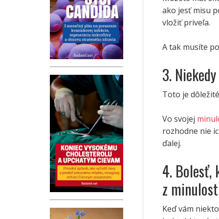
ako jesť misu po
vložiť priveľa.
A tak musíte po
3. Niekedy
Toto je dôležit
Vo svojej
minul
rozhodne nie ic
ďalej.
4. Bolesť, 
z minulost
Keď vám niekto 