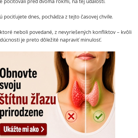
te pociťovali pred dvoma rokmi, na tej udalosti.
ú pociťujete dnes, pochádza z tejto časovej chvíle.
 ktoré neboli povedané, z nevyriešených konfliktov – kvôli
dúcnosti je preto dôležité napraviť minulosť.