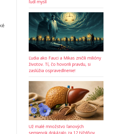
ľudí myslí
hké
Ľudia ako Fauci a Mikas zničili milióny
životov. Tí, čo hovorili pravdu, si
zaslúžia ospravedlnenie!
Už malé množstvo ľanových
semienok dokázalo za 12 týždňov