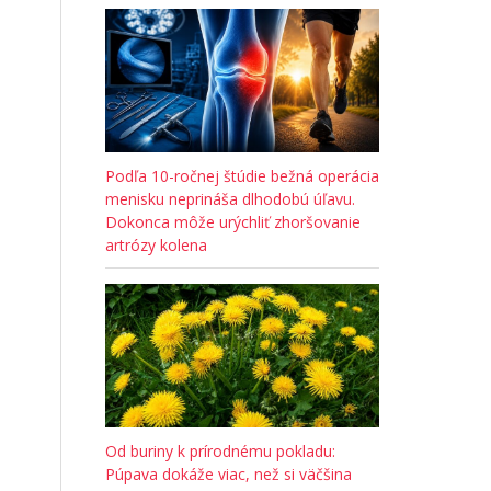
Podľa 10-ročnej štúdie bežná operácia
menisku neprináša dlhodobú úľavu.
Dokonca môže urýchliť zhoršovanie
artrózy kolena
Od buriny k prírodnému pokladu:
Púpava dokáže viac, než si väčšina