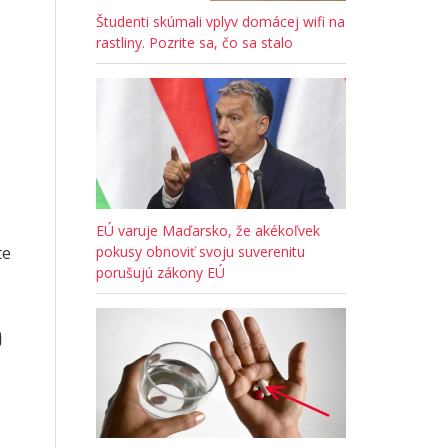
Študenti skúmali vplyv domácej wifi na
rastliny. Pozrite sa, čo sa stalo
EÚ varuje Maďarsko, že akékoľvek
pokusy obnoviť svoju suverenitu
te
porušujú zákony EÚ
o