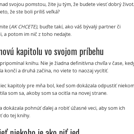
ad svojou pomstou, žite ju tým, že budete viesť dobrý život
eto, že ste boli príliš veľká?
ite (
AK CHCETE)
, buďte takí, ako váš bývalý partner či
i, a potom im nič z toho nedajte.
 novú kapitolu vo svojom príbehu
pripomínal knihu. Nie je žiadna definitívna chvíľa v čase, ked
a končí a druhá začína, no viete to naozaj vycítiť.
iec kapitoly pre mňa bol, keď som dokázala odpustiť nieko
Cítila som sa, akoby som sa ocitla na novej strane.
 dokázala pohnúť ďalej a robiť úžasné veci, aby som ich
 do tej knihy.
ieť niekoho je ako piť jed