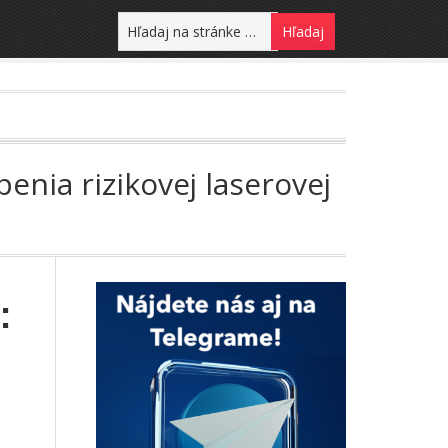
nia rizikovej laserovej
: