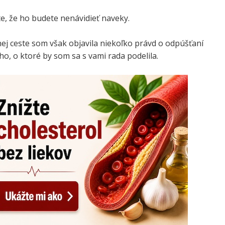
te, že ho budete nenávidieť naveky.
nej ceste som však objavila niekoľko právd o odpúšťaní
o, o ktoré by som sa s vami rada podelila.