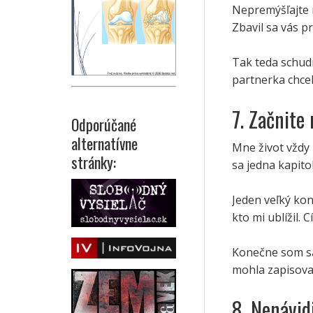
Nepremýšľajte n
Zbavil sa vás pr
Tak teda schudn
partnerka chcel
7. Začnite
Odporúčané
alternatívne
Mne život vždy 
stránky:
sa jedna kapitol
Jeden veľký kon
kto mi ublížil. 
Konečne som sa
mohla zapisovať
8. Nenávid