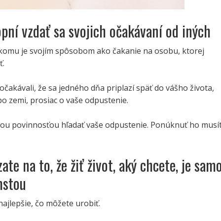
opní vzdať sa svojich očakávaní od iných
komu je svojím spôsobom ako čakanie na osobu, ktorej
ť.
 očakávali, že sa jedného dňa priplazí späť do vášho života,
o zemi, prosiac o vaše odpustenie.
ečou povinnosťou hľadať vaše odpustenie. Ponúknuť ho musí
ate na to, že žiť život, aký chcete, je sam
mstou
najlepšie, čo môžete urobiť.