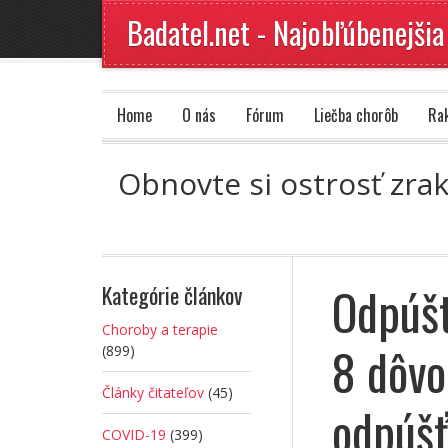
Badatel.net - Najobľúbenejšia
Home
O nás
Fórum
Liečba chorôb
Ra
Obnovte si ostrosť zra
Odpúšť
Kategórie článkov
Choroby a terapie
8 dôvo
(899)
Články čitateľov
(45)
odpúšť
COVID-19
(399)