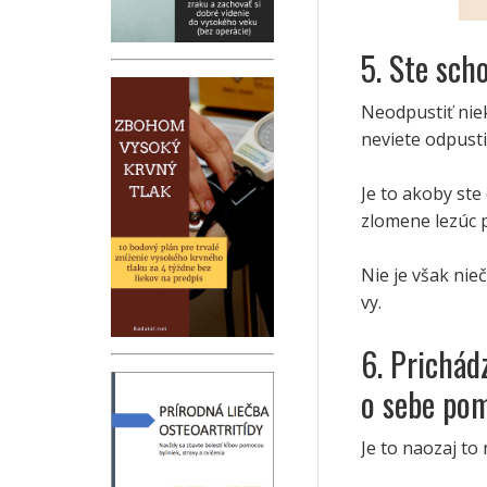
5. Ste sch
Neodpustiť nie
neviete odpusti
Je to akoby ste
zlomene lezúc p
Nie je však ni
vy.
6. Prichádz
o sebe po
Je to naozaj to 