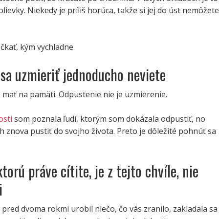
lievky. Niekedy je príliš horúca, takže si jej do úst nemôžete
čkať, kým vychladne.
 sa uzmieriť jednoducho neviete
é mať na pamäti. Odpustenie nie je uzmierenie.
osti
som poznala ľudí, ktorým som dokázala odpustiť, no
h znova pustiť do svojho života. Preto je dôležité pohnúť sa
ktorú práve cítite, je z tejto chvíle, nie
i
pred dvoma rokmi urobil niečo, čo vás zranilo, zakladala sa