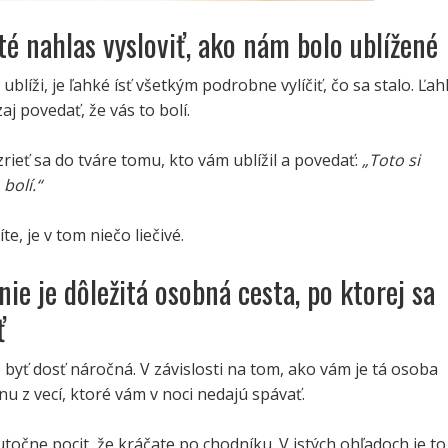
ité nahlas vysloviť, ako nám bolo ublížené
blíži, je ľahké ísť všetkým podrobne vylíčiť, čo sa stalo. Ľa
aj povedať, že vás to bolí.
zrieť sa do tváre tomu, kto vám ublížil a povedať:
„Toto si
bolí.“
te, je v tom niečo liečivé.
nie je dôležitá osobná cesta, po ktorej sa
ť
 byť dosť náročná. V závislosti na tom, ako vám je tá osoba
dnu z vecí, ktoré vám v noci nedajú spávať.
očne pocit, že kráčate po chodníku. V istých ohľadoch je to