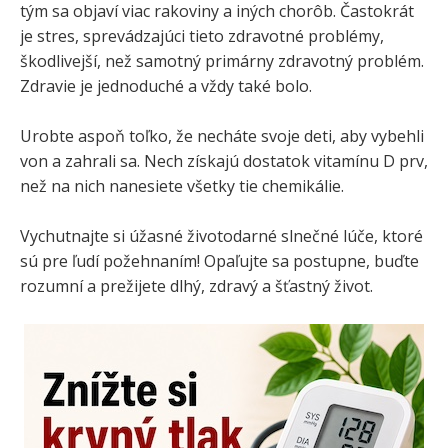
tým sa objaví viac rakoviny a iných chorôb. Častokrát
je stres, sprevádzajúci tieto zdravotné problémy,
škodlivejší, než samotný primárny zdravotný problém.
Zdravie je jednoduché a vždy také bolo.
Urobte aspoň toľko, že necháte svoje deti, aby vybehli
von a zahrali sa. Nech získajú dostatok vitamínu D prv,
než na nich nanesiete všetky tie chemikálie.
Vychutnajte si úžasné životodarné slnečné lúče, ktoré
sú pre ľudí požehnaním! Opaľujte sa postupne, buďte
rozumní a prežijete dlhý, zdravý a šťastný život.