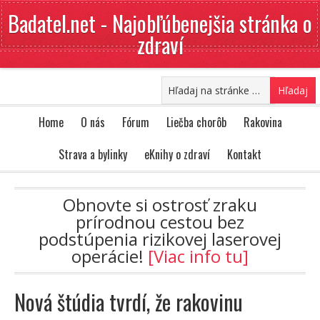
Badatel.net - Najobľúbenejšia stránka o
zdraví
Home
O nás
Fórum
Liečba chorôb
Rakovina
Strava a bylinky
eKnihy o zdraví
Kontakt
Obnovte si ostrosť zraku
prírodnou cestou bez
podstúpenia rizikovej laserovej
operácie!
[Viac info tu]
Nová štúdia tvrdí, že rakovinu