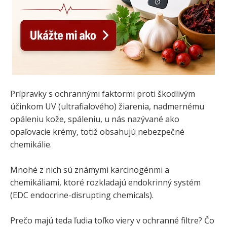
Prípravky s ochrannými faktormi proti škodlivým
účinkom UV (ultrafialového) žiarenia, nadmernému
opáleniu kože, spáleniu, u nás nazývané ako
opaľovacie krémy, totiž obsahujú nebezpečné
chemikálie.
Mnohé z nich sú známymi karcinogénmi a
chemikáliami, ktoré rozkladajú endokrinný systém
(EDC endocrine-disrupting chemicals).
Prečo majú teda ľudia toľko viery v ochranné filtre? Čo