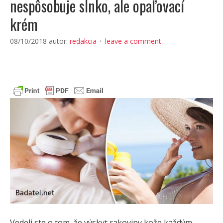
nespôsobuje slnko, ale opaľovací
krém
08/10/2018
autor:
redakcia
leave a comment
Vedeli ste o tom, že výskyt rakoviny kože každým