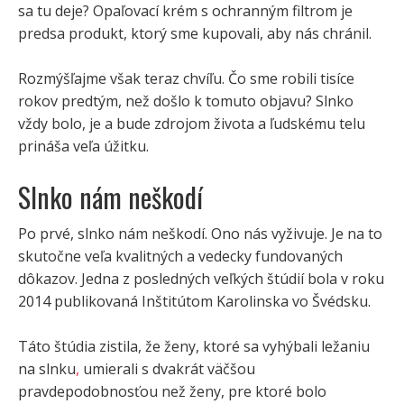
sa tu deje? Opaľovací krém s ochranným filtrom je
predsa produkt, ktorý sme kupovali, aby nás chránil.
Rozmýšľajme však teraz chvíľu. Čo sme robili tisíce
rokov predtým, než došlo k tomuto objavu? Slnko
vždy bolo, je a bude zdrojom života a ľudskému telu
prináša veľa úžitku.
Slnko nám neškodí
Po prvé, slnko nám neškodí. Ono nás vyživuje. Je na to
skutočne veľa kvalitných a vedecky fundovaných
dôkazov. Jedna z posledných veľkých štúdií bola v roku
2014 publikovaná Inštitútom Karolinska vo Švédsku.
Táto štúdia zistila, že ženy, ktoré sa vyhýbali ležaniu
na slnku
,
umierali s dvakrát väčšou
pravdepodobnosťou než ženy, pre ktoré bolo