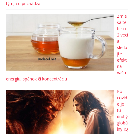
tým, čo prichádza
Zmie
šajte
tieto
2 veci
a
sledu
jte
efekt
na
vašu
energiu, spánok či koncentráciu
Po
covid
e je
tu
druhý
globá
lny IQ