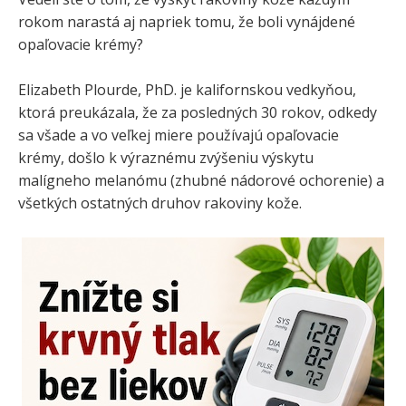
rokom narastá aj napriek tomu, že boli vynájdené
opaľovacie krémy?
Elizabeth Plourde, PhD. je kalifornskou vedkyňou,
ktorá preukázala, že za posledných 30 rokov, odkedy
sa všade a vo veľkej miere používajú opaľovacie
krémy, došlo k výraznému zvýšeniu výskytu
malígneho melanómu (zhubné nádorové ochorenie) a
všetkých ostatných druhov rakoviny kože.