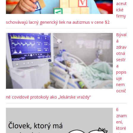
aceut
ické
firmy
schovávajú lacný generický liek na autizmus v cene $2
Býval
á
zdrav
otná
sestr
a
popis
uje
nem
ocnič
né covidové protokoly ako „lekárske vraždy“
6
znam
ení,
ktoré