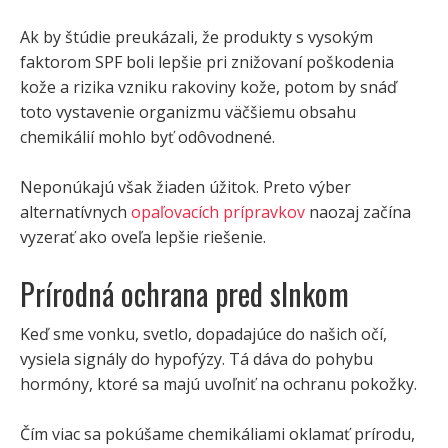
Ak by štúdie preukázali, že produkty s vysokým
faktorom SPF boli lepšie pri znižovaní poškodenia
kože a rizika vzniku rakoviny kože, potom by snáď
toto vystavenie organizmu väčšiemu obsahu
chemikálií mohlo byť odôvodnené.
Neponúkajú však žiaden úžitok. Preto výber
alternatívnych
opaľovacích prípravkov
naozaj začína
vyzerať ako oveľa lepšie riešenie.
Prírodná ochrana pred slnkom
Keď sme vonku, svetlo, dopadajúce do našich očí,
vysiela signály do hypofýzy. Tá dáva do pohybu
hormóny, ktoré sa majú uvoľniť na ochranu pokožky.
Čím viac sa pokúšame chemikáliami oklamať prírodu,