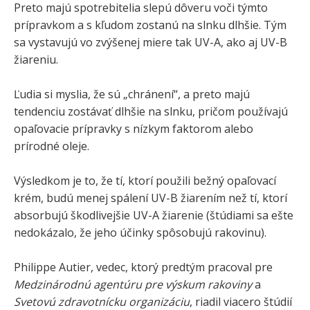
Preto majú spotrebitelia slepú dôveru voči týmto
prípravkom a s kľudom zostanú na slnku dlhšie. Tým
sa vystavujú vo zvýšenej miere tak UV-A, ako aj UV-B
žiareniu.
Ľudia si myslia, že sú „chránení“, a preto majú
tendenciu zostávať dlhšie na slnku, pričom používajú
opaľovacie prípravky s nízkym faktorom alebo
prírodné oleje.
Výsledkom je to, že tí, ktorí použili bežný opaľovací
krém, budú menej spálení UV-B žiarením než tí, ktorí
absorbujú škodlivejšie UV-A žiarenie (štúdiami sa ešte
nedokázalo, že jeho účinky spôsobujú rakovinu).
Philippe Autier, vedec, ktorý predtým pracoval pre
Medzinárodnú agentúru pre výskum rakoviny
a
Svetovú zdravotnícku organizáciu
, riadil viacero štúdií