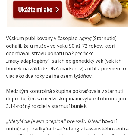
Výskum publikovaný v časopise
Aging
(Starnutie)
odhalil, že u mužov vo veku 50 až 72 rokov, ktorí
dodržiavali stravu bohatú na špecifické
„metyladaptogény“, sa ich epigenetický vek (vek ich
buniek na základe DNA markerov) znížil v priemere o
viac ako dva roky za iba osem týždňov.
Medzitým kontrolná skupina pokračovala v starnutí
dopredu, čím sa medzi skupinami vytvoril ohromujúci
3,14-ročný rozdiel v starnutí buniek.
„Metylácia je ako prepínač pre vašu DNA,“
hovorí
nutričná poradkyňa Tsai Yi-fang z taiwanského centra