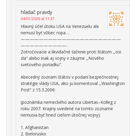
hľadač pravdy
04/01/2026 at 11:37
Hlavný účel útoku USA na Venezuelu ale
nemusí byť vôbec ropa….
——————————————————————
——————————-
Zotročovacie a likvidačné ťaženie proti štátom ,,osi
zla” alebo inak aj vojny v záujme ,,Nového
svetového poriadku”.
Abecedný zoznam štátov v podaní bezpečnostnej
stratégie vlády USA, ako ju komentoval ,,Washington
Post” z 15.3.2006:
(poznámka nemeckého autora Libertas–Kolleg z
roku 2007: Krajiny uvedené na tomto zozname
nemusia byť hneď cieľom útočnej vojny).
1. Afghanistan
2. Bielorusko