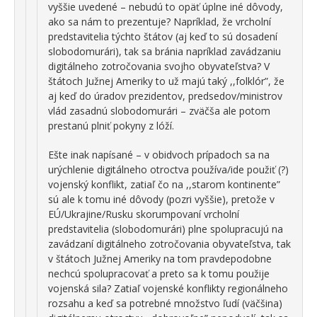
vyššie uvedené – nebudú to opäť úplne iné dôvody,
ako sa nám to prezentuje? Napríklad, že vrcholní
predstavitelia týchto štátov (aj keď to sú dosadení
slobodomurári), tak sa bránia napríklad zavádzaniu
digitálneho zotročovania svojho obyvateľstva? V
štátoch Južnej Ameriky to už majú taký ,,folklór”, že
aj keď do úradov prezidentov, predsedov/ministrov
vlád zasadnú slobodomurári – zväčša ale potom
prestanú plniť pokyny z lóží.
Ešte inak napísané – v obidvoch prípadoch sa na
urýchlenie digitálneho otroctva používa/ide použiť (?)
vojenský konflikt, zatiaľ čo na ,,starom kontinente”
sú ale k tomu iné dôvody (pozri vyššie), pretože v
EÚ/Ukrajine/Rusku skorumpovaní vrcholní
predstavitelia (slobodomurári) plne spolupracujú na
zavádzaní digitálneho zotročovania obyvateľstva, tak
v štátoch Južnej Ameriky na tom pravdepodobne
nechcú spolupracovať a preto sa k tomu použije
vojenská sila? Zatiaľ vojenské konflikty regionálneho
rozsahu a keď sa potrebné množstvo ľudí (väčšina)