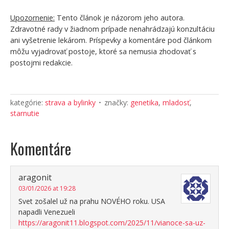
Upozornenie:
Tento článok je názorom jeho autora.
Zdravotné rady v žiadnom prípade nenahrádzajú konzultáciu
ani vyšetrenie lekárom. Príspevky a komentáre pod článkom
môžu vyjadrovať postoje, ktoré sa nemusia zhodovať s
postojmi redakcie.
kategórie:
strava a bylinky
značky:
genetika
,
mladosť
,
starnutie
Komentáre
aragonit
03/01/2026 at 19:28
Svet zošalel už na prahu NOVÉHO roku. USA
napadli Venezueli
https://aragonit11.blogspot.com/2025/11/vianoce-sa-uz-