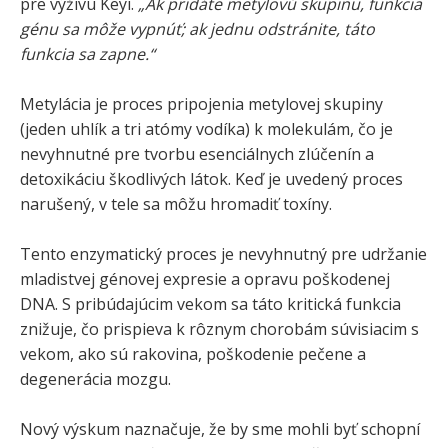
pre výživu Keyi.
„Ak pridáte metylovú skupinu, funkcia
génu sa môže vypnúť; ak jednu odstránite, táto
funkcia sa zapne.“
Metylácia je proces pripojenia metylovej skupiny
(jeden uhlík a tri atómy vodíka) k molekulám, čo je
nevyhnutné pre tvorbu esenciálnych zlúčenín a
detoxikáciu škodlivých látok. Keď je uvedený proces
narušený, v tele sa môžu hromadiť toxíny.
Tento enzymatický proces je nevyhnutný pre udržanie
mladistvej génovej expresie a opravu poškodenej
DNA. S pribúdajúcim vekom sa táto kritická funkcia
znižuje, čo prispieva k rôznym chorobám súvisiacim s
vekom, ako sú rakovina, poškodenie pečene a
degenerácia mozgu.
Nový výskum naznačuje, že by sme mohli byť schopní