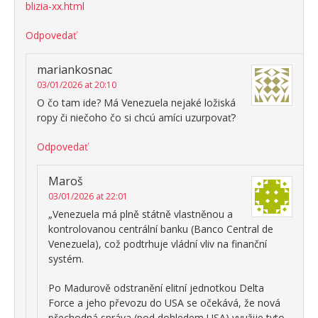
blizia-xx.html
Odpovedať
mariankosnac
03/01/2026 at 20:10
O čo tam ide? Má Venezuela nejaké ložiská
ropy či niečoho čo si chcú amíci uzurpovať?
Odpovedať
Maroš
03/01/2026 at 22:01
„Venezuela má plně státně vlastněnou a
kontrolovanou centrální banku (Banco Central de
Venezuela), což podtrhuje vládní vliv na finanční
systém.
Po Madurově odstranění elitní jednotkou Delta
Force a jeho převozu do USA se očekává, že nová
přechodná správa (pod dohledem USA) využije tyto