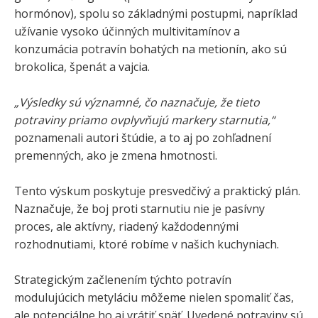
hormónov), spolu so základnými postupmi, napríklad
užívanie vysoko účinných multivitamínov a
konzumácia potravín bohatých na metionín, ako sú
brokolica, špenát a vajcia.
„Výsledky sú významné, čo naznačuje, že tieto
potraviny priamo ovplyvňujú markery starnutia,“
poznamenali autori štúdie, a to aj po zohľadnení
premenných, ako je zmena hmotnosti.
Tento výskum poskytuje presvedčivý a praktický plán.
Naznačuje, že boj proti starnutiu nie je pasívny
proces, ale aktívny, riadený každodennými
rozhodnutiami, ktoré robíme v našich kuchyniach.
Strategickým začlenením týchto potravín
modulujúcich metyláciu môžeme nielen spomaliť čas,
ale potenciálne ho aj vrátiť späť. Uvedené potraviny sú