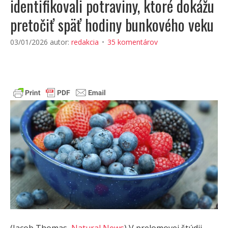
identifikovali potraviny, ktoré dokážu
pretočiť späť hodiny bunkového veku
03/01/2026
autor:
redakcia
35 komentárov
(Jacob Thomas,
Natural News
) V prelomovej štúdii,