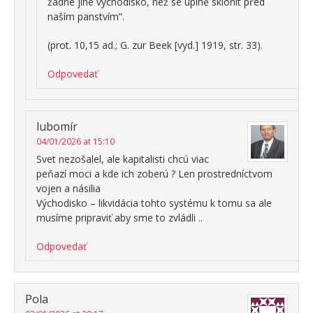
žádné jiné východisko, než se úplně sklonit před
naším panstvím”.
(prot. 10,15 ad.; G. zur Beek [vyd.] 1919, str. 33).
Odpovedať
lubomír
04/01/2026 at 15:10
Svet nezošalel, ale kapitalisti chcú viac
peňazí moci a kde ich zoberú ? Len prostredníctvom
vojen a násilia
Východisko – likvidácia tohto systému k tomu sa ale
musíme pripraviť aby sme to zvládli ..
Odpovedať
Pola