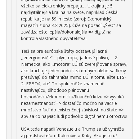
všetko sa elektronicky prepája…. Ukrajina je 5.
najdigitálnejšia krajina na svete, napríklad Česká
republika je na 59. mieste (zdroj: Ekonomický
magazín z dňa 4.8.2025). Čiže na pozadí ,,ŠVO” sa
zavádza ešte lepšia/dokonalejšia => digitálna
kontrola vlastného obyvateľstva.
Tiež sa pre európske štáty odstavujú lacné
,,energonosiče” – plyn, ropa, jadrové palivo,…. Z
Nemecka, ako ,,motora” EÚ sú zverejňované správy,
ako krachuje jeden podnik za druhým alebo sa firmy
presúvajú do zahraničia mimo EÚ. K tomu ešte ETS-
2, EPBD4, atď. To spolu môže znamenať
nastávajúcu, dlhodobo plánovanú
hospodársku/ekonomickú/finančnú krízu => vysoká
nezamestnanosť => dostať čo možno najväčšie
množstvo ľudí do existenčnej závislosti na štáte =>
aby sa čo najviac ľudí podvolilo digitálnemu otroctvu!
USA teda napadli Venezuelu a Trump sa už vyhráža
aj predstaviteľom Kolumbie a Kuby. Ako je tu už