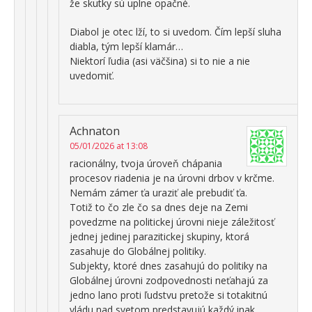
že skutky sú uplne opačné.
Diabol je otec lží, to si uvedom. Čím lepší sluha
diabla, tým lepší klamár…
Niektorí ľudia (asi väčšina) si to nie a nie
uvedomiť.
Achnaton
05/01/2026 at 13:08
racionálny, tvoja úroveň chápania
procesov riadenia je na úrovni drbov v krčme.
Nemám zámer ťa uraziť ale prebudiť ťa.
Totiž to čo zle čo sa dnes deje na Zemi
povedzme na politickej úrovni nieje záležitosť
jednej jedinej parazitickej skupiny, ktorá
zasahuje do Globálnej politiky.
Subjekty, ktoré dnes zasahujú do politiky na
Globálnej úrovni zodpovednosti neťahajú za
jedno lano proti ľudstvu pretože si totakitnú
vládu nad svetom predstavujú každý inak.