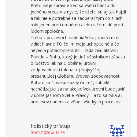
Preto nieje správne keď sa všetci hádžu do
jedného vreca v zmysle, že všetci sú aj tak hajzli
a tak nieje potrebné sa zaoberať tým čo z nich
robí jeden proti druhému alebo v čom idú proti
ľuďom spoločne.
Treba v procesoch riadenia/v boji medzí nimi
vidieť hlavne TO čo im nieje uchopitelné a čo
nevedia potlačiť/prekrútiť – teda živú aktívnu
Pravdu – Boha, ktorý je tiež účastníkom zápasu
o ľudstvo jak na Globálnej úrovni
zodpovednosti tak na tej Najvyššej
presahujúcej Globálnu úroveň zodpovednosti.
Potom sa človeku každý činiteľ , subjekt
nachádzajúci sa na akejkoľvek úrovni bude javiť
v úplne jasnom Svetle Pravdy – a to sa týka aj
procesov riadenia a vôbec všetkých procesov.
holistický prístup
05/01/2026 at 17:33