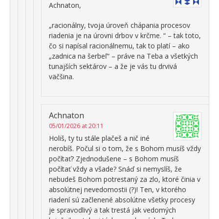
Achnaton,
„racionálny, tvoja úroveň chápania procesov
riadenia je na úrovni drbov v krčme. “ – tak toto,
čo si napísal racionálnemu, tak to platí – ako
„zadnica na šerbeľ“ – práve na Teba a všetkých
tunajších sektárov – a že je vás tu drvivá
väčšina.
Achnaton
05/01/2026 at 20:11
Holiš, ty tu stále plačeš a nič iné
nerobíš. Počul si o tom, že s Bohom musíš vždy
počítať? Zjednodušene – s Bohom musíš
počítať vždy a všade? Snáď si nemyslíš, že
nebudeš Bohom potrestaný za zlo, ktoré činia v
absolútnej nevedomostii (?)! Ten, v ktorého
riadení sú začlenené absolútne všetky procesy
je spravodlivý a tak trestá jak vedomých