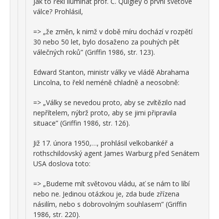
Jak to řekl iluminát prof. C. Quigley o první světové
válce? Prohlásil,
=> „že změn, k nimž v době míru dochází v rozpětí
30 nebo 50 let, bylo dosaženo za pouhých pět
válečných roků” (Griffin 1986, str. 123).
Edward Stanton, ministr války ve vládě Abrahama
Lincolna, to řekl neméně chladně a neosobně:
=> „Války se nevedou proto, aby se zvítězilo nad
nepřítelem, nýbrž proto, aby se jimi připravila
situace” (Griffin 1986, str. 126).
Již 17. února 1950,…, prohlásil velkobankéř a
rothschildovský agent James Warburg před Senátem
USA doslova toto:
=> „Budeme mít světovou vládu, ať se nám to líbí
nebo ne. Jedinou otázkou je, zda bude zřízena
násilím, nebo s dobrovolným souhlasem” (Griffin
1986, str. 220).