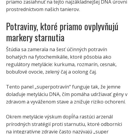
priamo zasiahnuť na tejto najzákladnejšej DNA úrovni
prostredníctvom našich tanierov.
Potraviny, ktoré priamo ovplyvňujú
markery starnutia
Štúdia sa zamerala na šesť účinných potravín
bohatých na fytochemikálie, ktoré pôsobia ako
regulátory metylácie: kurkuma, rozmarín, cesnak,
bobuľové ovocie, zelený čaj a oolong čaj.
Tento panel „superpotravín“ funguje tak, že jemne
dolaďuje metyláciu DNA, čím pomáha udržiavať gény v
zdravom a vyváženom stave a znižuje riziko ochorení.
Okrem metylácie výskum dopĺňa rastúci arzenál
prírodných stratégií proti starnutiu, ktoré odborníci
na integratívne zdravie často nazývajú „super