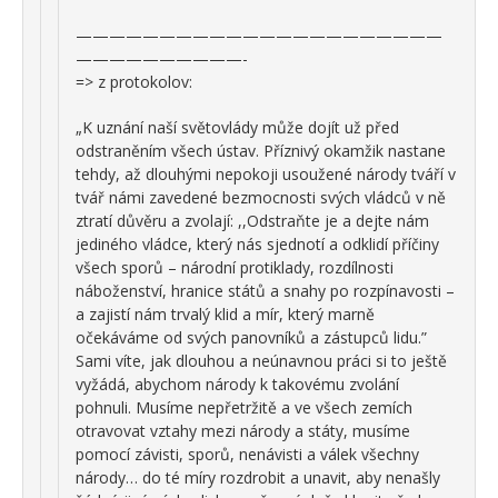
——————————————————————
——————————-
=> z protokolov:
„K uznání naší světovlády může dojít už před
odstraněním všech ústav. Příznivý okamžik nastane
tehdy, až dlouhými nepokoji usoužené národy tváří v
tvář námi zavedené bezmocnosti svých vládců v ně
ztratí důvěru a zvolají: ,,Odstraňte je a dejte nám
jediného vládce, který nás sjednotí a odklidí příčiny
všech sporů – národní protiklady, rozdílnosti
náboženství, hranice států a snahy po rozpínavosti –
a zajistí nám trvalý klid a mír, který marně
očekáváme od svých panovníků a zástupců lidu.”
Sami víte, jak dlouhou a neúnavnou práci si to ještě
vyžádá, abychom národy k takovému zvolání
pohnuli. Musíme nepřetržitě a ve všech zemích
otravovat vztahy mezi národy a státy, musíme
pomocí závisti, sporů, nenávisti a válek všechny
národy… do té míry rozdrobit a unavit, aby nenašly