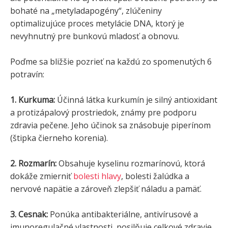
bohaté na „metyladapogény“, zlúčeniny
optimalizujúce proces metylácie DNA, ktorý je
nevyhnutný pre bunkovú mladosť a obnovu.
Poďme sa bližšie pozrieť na každú zo spomenutých 6
potravín:
1. Kurkuma:
Účinná látka kurkumín je silný antioxidant
a protizápalový prostriedok, známy pre podporu
zdravia pečene. Jeho účinok sa znásobuje piperínom
(štipka čierneho korenia).
2. Rozmarín:
Obsahuje kyselinu rozmarínovú, ktorá
dokáže zmierniť
bolesti hlavy
, bolesti žalúdka a
nervové napätie a zároveň zlepšiť náladu a pamäť.
3. Cesnak:
Ponúka antibakteriálne, antivírusové a
imunoregulačné vlastnosti, posilňuje celkové zdravie.