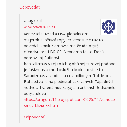
Odpovedať
aragonit
04/01/2026 at 14:51
Venezuela ukradla USA globalistom
majetok a ložiská ropy vo Venezuele tak to
povedal Doník. Samozrejme že ide o širšiu
ofénzívu proti BRICS. Nepriamo takto Doník
pohrozil aj Putinovi
Kapitalizmus v tej to ich globálnej surovej podobe
je fašizmus a modloslužba Molochovi je to
Satanizmus a zlodejina cez milióny mŕtol. Moc a
Bohatstvo je na piedestáli takzvaných Západných
hodnôt. Trafená hus zagágala antikrist Rodschield
pogratuloval
https://aragonit11.blogspot.com/2025/11/vianoce-
sa-uz-blizia-xx.html
Odpovedať