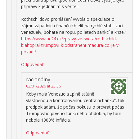
přípravy k jednáním s věřiteli.
Rothschildovo prohlášení vyvolalo spekulace o
zájmu západních finančních elit na rychlé stabilizaci
Venezuely, bohaté na ropu, po letech sankcí a krize.“
https://www.ac24.cz/zpravy-ze-sveta/rothschild-
blahopral-trumpovi-k-odstraneni-madura-co-je-v-
pozadi/
Odpovedať
racionálny
03/01/2026 at 23:36
Keby mala Venezuela „plně státně
vlastněnou a kontrolovanou centrální banku“, tak
predpokladám, že počas pokusu o prevrat počas
Trumpovho prvého funkčného obdobia, by tam
nebola 1000% inflácia.
Odpovedať