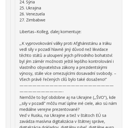
24. Sýria
25. Ukrajina
26. Venezuela
27. Zimbabwe
Libertas–Kolleg, ďalej komentuje:
,,K vyprovokování války proti Afghánistánu a Iráku
vedl síly v pozadí hlavně jiný důvod než likvidace
těchto států a uloupení jejich přírodního bohatství:
byl jím záměr možnosti ještě lepšího kontrolování i
vlastního obyvatelstva zákony a prezidentskými
výnosy, stále více omezujícími dosavadní svobody. –
Všech právě řečených cílů bylo také dosaženo!”
——————————————————————
——————————-
Nemôže to byť obdobne aj na Ukrajine (,,ŠVO”), kde
,,sily v pozadí” môžu mať úplne iné ciele, ako sú nám
mediálne verejne prezentované?
Veď v Rusku, na Ukrajine a tiež v štátoch EÚ sa
zavádza masívna digitalizácia v štátnej správe,
digitalizácia dokladov, digitálny rubeľ, digitálne euro,