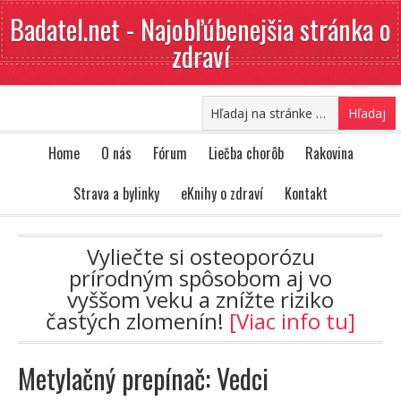
Badatel.net - Najobľúbenejšia stránka o
zdraví
Home
O nás
Fórum
Liečba chorôb
Rakovina
Strava a bylinky
eKnihy o zdraví
Kontakt
Vyliečte si osteoporózu
prírodným spôsobom aj vo
vyššom veku a znížte riziko
častých zlomenín!
[Viac info tu]
Metylačný prepínač: Vedci