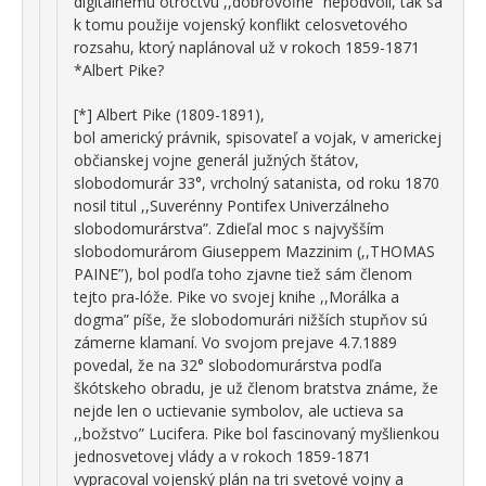
digitálnemu otroctvu ,,dobrovoľne” nepodvolí, tak sa
k tomu použije vojenský konflikt celosvetového
rozsahu, ktorý naplánoval už v rokoch 1859-1871
*Albert Pike?
[*] Albert Pike (1809-1891),
bol americký právnik, spisovateľ a vojak, v americkej
občianskej vojne generál južných štátov,
slobodomurár 33°, vrcholný satanista, od roku 1870
nosil titul ,,Suverénny Pontifex Univerzálneho
slobodomurárstva”. Zdieľal moc s najvyšším
slobodomurárom Giuseppem Mazzinim (,,THOMAS
PAINE”), bol podľa toho zjavne tiež sám členom
tejto pra-lóže. Pike vo svojej knihe ,,Morálka a
dogma” píše, že slobodomurári nižších stupňov sú
zámerne klamaní. Vo svojom prejave 4.7.1889
povedal, že na 32° slobodomurárstva podľa
škótskeho obradu, je už členom bratstva známe, že
nejde len o uctievanie symbolov, ale uctieva sa
,,božstvo” Lucifera. Pike bol fascinovaný myšlienkou
jednosvetovej vlády a v rokoch 1859-1871
vypracoval vojenský plán na tri svetové vojny a