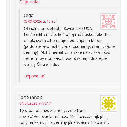
Odpovedať
Oldo
05/01/2026 at 17:35
Oficiálne áno, zhruba 8xviac ako USA.
Lenže nikto nevie, koľko jej má Rusko, lebo Rusi
odjakživa takého údaje nedávajú na bubon
(podobne ako ťažbu zlata, diamanty, urán, vzácne
zeminy), Ak by nemali obrovské náleziská ropy,
nemohli by ňou zásobovať dve najľudnatejšie
krajiny Čínu a Indiu.
Odpovedať
Ján Staňák
04/01/2026 at 10:17
Ty si padol dnes z jahody, že o tom
nevieš? Venezuela má naväčšie ložiská najlepšej
ropy na zemi, plus zeminy plné vzácnych kovov…