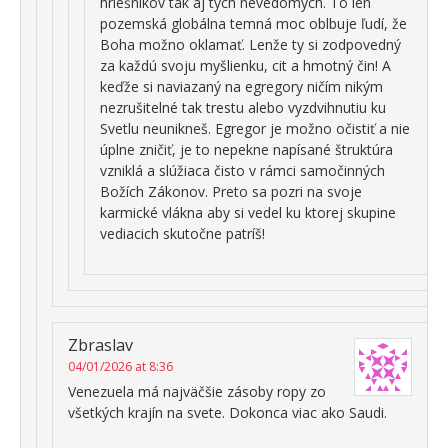
hriešnikov tak aj tých nevedomých. To len
pozemská globálna temná moc oblbuje ľudí, že
Boha možno oklamať. Lenže ty si zodpovedný
za každú svoju myšlienku, cit a hmotný čin! A
keďže si naviazaný na egregory ničím nikým
nezrušitelné tak trestu alebo vyzdvihnutiu ku
Svetlu neunikneš. Egregor je možno očistiť a nie
úplne zničiť, je to nepekne napísané štruktúra
vzniklá a slúžiaca čisto v rámci samočinných
Božích Zákonov. Preto sa pozri na svoje
karmické vlákna aby si vedel ku ktorej skupine
vediacich skutočne patríš!
Zbraslav
04/01/2026 at 8:36
Venezuela má najväčšie zásoby ropy zo
všetkých krajín na svete. Dokonca viac ako Saudi.