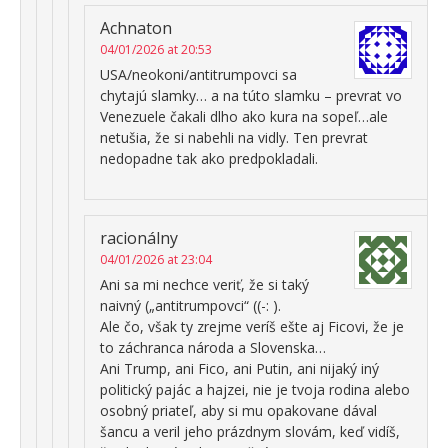
Achnaton
04/01/2026 at 20:53
USA/neokoni/antitrumpovci sa
chytajú slamky… a na túto slamku – prevrat vo
Venezuele čakali dlho ako kura na sopeľ…ale
netušia, že si nabehli na vidly. Ten prevrat
nedopadne tak ako predpokladali.
racionálny
04/01/2026 at 23:04
Ani sa mi nechce veriť, že si taký
naivný („antitrumpovci“ ((-: ).
Ale čo, však ty zrejme veríš ešte aj Ficovi, že je
to záchranca národa a Slovenska…
Ani Trump, ani Fico, ani Putin, ani nijaký iný
politický pajác a hajzei, nie je tvoja rodina alebo
osobný priateľ, aby si mu opakovane dával
šancu a veril jeho prázdnym slovám, keď vidíš,