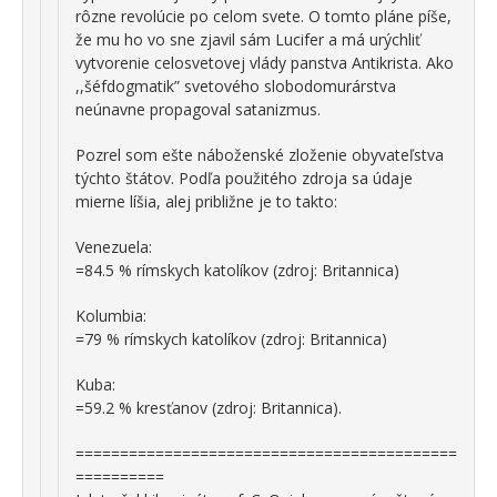
rôzne revolúcie po celom svete. O tomto pláne píše,
že mu ho vo sne zjavil sám Lucifer a má urýchliť
vytvorenie celosvetovej vlády panstva Antikrista. Ako
,,šéfdogmatik” svetového slobodomurárstva
neúnavne propagoval satanizmus.
Pozrel som ešte náboženské zloženie obyvateľstva
týchto štátov. Podľa použitého zdroja sa údaje
mierne líšia, alej približne je to takto:
Venezuela:
=84.5 % rímskych katolíkov (zdroj: Britannica)
Kolumbia:
=79 % rímskych katolíkov (zdroj: Britannica)
Kuba:
=59.2 % kresťanov (zdroj: Britannica).
===========================================
==========