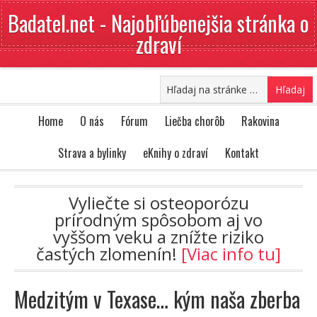
Badatel.net - Najobľúbenejšia stránka o
zdraví
Home
O nás
Fórum
Liečba chorôb
Rakovina
Strava a bylinky
eKnihy o zdraví
Kontakt
Vyliečte si osteoporózu
prírodným spôsobom aj vo
vyššom veku a znížte riziko
častých zlomenín!
[Viac info tu]
Medzitým v Texase… kým naša zberba