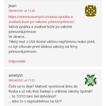
Jean
08/04/2021 at 13:43
https://otevrisvoumysl.cz/vazna-vyrazka-a-
zrudnuti-kuze-po-vakcine-johnsonjohnson/
Vážná vyrážka a zrudnutí kůže po vakcíně
Johnson&Johnson
Ve zkratce…
74letý muž z USA dostal vážnou nepříznivou reakci poté,
co byl očkován první dávkou vakcíny od firmy
Johnson&Johnson.
Odpovedať
ametyst
08/04/2021 at 17:22
Čože sa to deje? Matovič vycestoval dnes do
Ruska a už nás Rusi žiadajú o vrátenie vakcíny Sputnik?
… to TOTO tam šiel dohodnúť?
… lebo čo s nepoužiteľnou na SK??