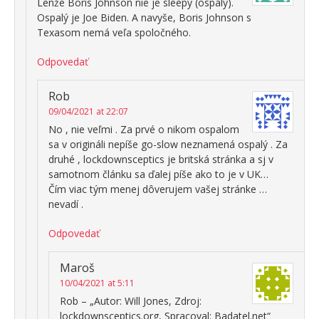
Lenže Boris Johnson nie je sleepy (ospalý).
Ospalý je Joe Biden. A navyše, Boris Johnson s
Texasom nemá veľa spoločného.
Odpovedať
Rob
09/04/2021 at 22:07
No , nie veľmi . Za prvé o nikom ospalom
sa v origináli nepíše go-slow neznamená ospalý . Za
druhé , lockdownsceptics je britská stránka a sj v
samotnom článku sa ďalej píše ako to je v UK…
Čím viac tým menej dôverujem vašej stránke …
nevadí .
Odpovedať
Maroš
10/04/2021 at 5:11
Rob – „Autor: Will Jones, Zdroj:
lockdownsceptics.org, Spracoval: Badatel.net“