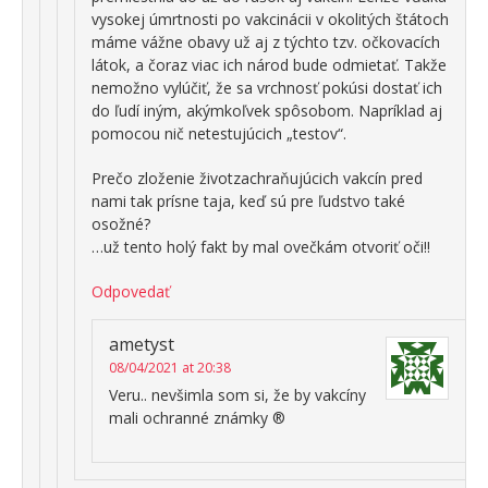
vysokej úmrtnosti po vakcinácii v okolitých štátoch
máme vážne obavy už aj z týchto tzv. očkovacích
látok, a čoraz viac ich národ bude odmietať. Takže
nemožno vylúčiť, že sa vrchnosť pokúsi dostať ich
do ľudí iným, akýmkoľvek spôsobom. Napríklad aj
pomocou nič netestujúcich „testov“.
Prečo zloženie životzachraňujúcich vakcín pred
nami tak prísne taja, keď sú pre ľudstvo také
osožné?
…už tento holý fakt by mal ovečkám otvoriť oči!!
Odpovedať
ametyst
08/04/2021 at 20:38
Veru.. nevšimla som si, že by vakcíny
mali ochranné známky ®