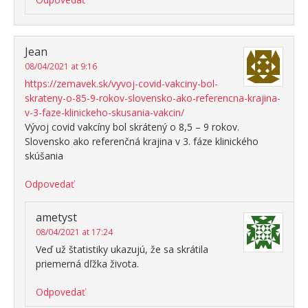
Jean
08/04/2021 at 9:16
https://zemavek.sk/vyvoj-covid-vakciny-bol-
skrateny-o-85-9-rokov-slovensko-ako-referencna-krajina-
v-3-faze-klinickeho-skusania-vakcin/
Vývoj covid vakcíny bol skrátený o 8,5 – 9 rokov.
Slovensko ako referenčná krajina v 3. fáze klinického
skúšania
Odpovedať
ametyst
08/04/2021 at 17:24
Veď už štatistiky ukazujú, že sa skrátila
priemerná dľžka života.
Odpovedať