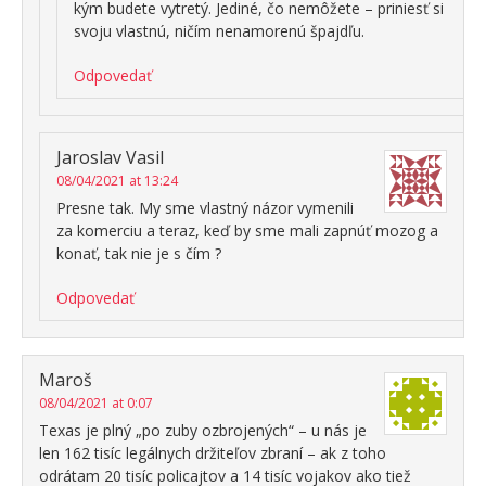
kým budete vytretý. Jediné, čo nemôžete – priniesť si
svoju vlastnú, ničím nenamorenú špajdľu.
Odpovedať
Jaroslav Vasil
08/04/2021 at 13:24
Presne tak. My sme vlastný názor vymenili
za komerciu a teraz, keď by sme mali zapnúť mozog a
konať, tak nie je s čím ?
Odpovedať
Maroš
08/04/2021 at 0:07
Texas je plný „po zuby ozbrojených“ – u nás je
len 162 tisíc legálnych držiteľov zbraní – ak z toho
odrátam 20 tisíc policajtov a 14 tisíc vojakov ako tiež