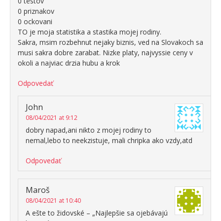
0 testov
0 priznakov
0 ockovani
TO je moja statistika a stastika mojej rodiny.
Sakra, msim rozbehnut nejaky biznis, ved na Slovakoch sa
musi sakra dobre zarabat. Nizke platy, najvyssie ceny v
okoli a najviac drzia hubu a krok
Odpovedať
John
08/04/2021 at 9:12
dobry napad,ani nikto z mojej rodiny to
nemal,lebo to neekzistuje, mali chripka ako vzdy,atd
Odpovedať
Maroš
08/04/2021 at 10:40
A ešte to židovské – „Najlepšie sa ojebávajú