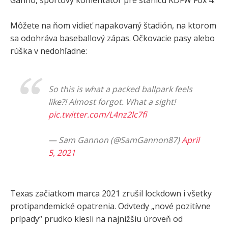
Ganno, športový komentátor pre stanicu KDFW Fox 4.
Môžete na ňom vidieť napakovaný štadión, na ktorom
sa odohráva baseballový zápas. Očkovacie pasy alebo
rúška v nedohľadne:
So this is what a packed ballpark feels
like?! Almost forgot. What a sight!
pic.twitter.com/L4nz2lc7fi
— Sam Gannon (@SamGannon87)
April
5, 2021
Texas začiatkom marca 2021 zrušil lockdown i všetky
protipandemické opatrenia. Odvtedy „nové pozitívne
prípady“ prudko klesli na najnižšiu úroveň od