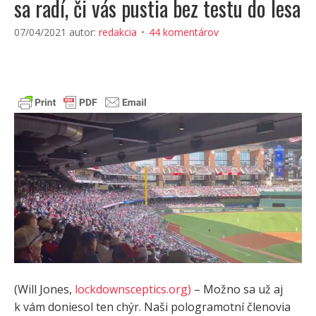
sa radí, či vás pustia bez testu do lesa
07/04/2021
autor:
redakcia
44 komentárov
(Will Jones,
lockdownsceptics.org)
– Možno sa už aj
k vám doniesol ten chýr. Naši pologramotní členovia