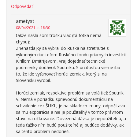
Odpovedať
ametyst
08/04/2021 at 18:30
takže našla som trošku viac (tá fotka nemá
chybu):
Znenazdajky sa vybral do Ruska na stretnutie s
výkonným riaditeľom Ruského fondu priamych investícii
Kirillom Dmitrijevom, vraj dojednať technické
podmienky dodávok Sputniku. S určitosťou vieme iba
to, že ide vyťahovať horúci zemiak, ktorý si na
Slovensku vyrobil.
Horúci zemiak, respektíve problém sa volá tiež Sputnik
V. Nemá v poriadku sprievodnú dokumentáciu na
schválenie cez ŠUKL, je na skladoch Imuny, odpočítava
sa mu expoirácia a nie je použiteľný v tomto právnom
stave na očkovanie. Dovezená dávka je nepoužiteľná, a
teda ťažko ním budú použiteľné aj budúce dodávky, ak
sa tento problém nedorieši.