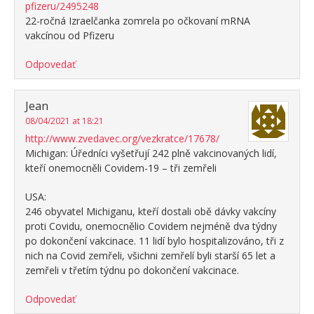
pfizeru/2495248
22-ročná Izraelčanka zomrela po očkovaní mRNA
vakcínou od Pfizeru
Odpovedať
Jean
08/04/2021 at 18:21
http://www.zvedavec.org/vezkratce/17678/
Michigan: Úředníci vyšetřují 242 plně vakcinovaných lidí,
kteří onemocněli Covidem-19 – tři zemřeli
USA:
246 obyvatel Michiganu, kteří dostali obě dávky vakcíny
proti Covidu, onemocnělio Covidem nejméně dva týdny
po dokončení vakcinace. 11 lidí bylo hospitalizováno, tři z
nich na Covid zemřeli, všichni zemřelí byli starší 65 let a
zemřeli v třetím týdnu po dokončení vakcinace.
Odpovedať