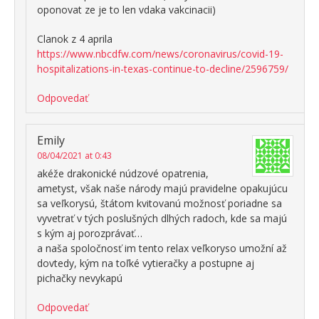
oponovat ze je to len vdaka vakcinacii)
Clanok z 4 aprila
https://www.nbcdfw.com/news/coronavirus/covid-19-
hospitalizations-in-texas-continue-to-decline/2596759/
Odpovedať
Emily
08/04/2021 at 0:43
akéže drakonické núdzové opatrenia,
ametyst, však naše národy majú pravidelne opakujúcu
sa veľkorysú, štátom kvitovanú možnosť poriadne sa
vyvetrať v tých poslušných dlhých radoch, kde sa majú
s kým aj porozprávať…
a naša spoločnosť im tento relax veľkoryso umožní až
dovtedy, kým na toľké vytieračky a postupne aj
pichačky nevykapú
Odpovedať