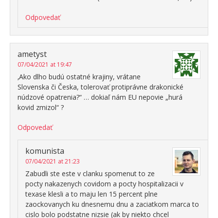
Odpovedať
ametyst
07/04/2021 at 19:47
‚Ako dlho budú ostatné krajiny, vrátane
Slovenska či Česka, tolerovať protiprávne drakonické
núdzové opatrenia?“ … dokiaľ nám EU nepovie „hurá
kovid zmizol“ ?
Odpovedať
komunista
07/04/2021 at 21:23
Zabudli ste este v clanku spomenut to ze
pocty nakazenych covidom a pocty hospitalizacii v
texase klesli a to maju len 15 percent plne
zaockovanych ku dnesnemu dnu a zaciatkom marca to
cislo bolo podstatne nizsie (ak by niekto chcel