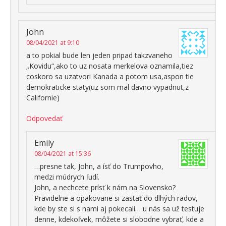
John
08/04/2021 at 9:10
a to pokial bude len jeden pripad takzvaneho
„Kovidu“,ako to uz nosata merkelova oznamila,tiez
coskoro sa uzatvori Kanada a potom usa,aspon tie
demokraticke staty(uz som mal davno vypadnut,z
Californie)
Odpovedať
Emily
08/04/2021 at 15:36
…presne tak, John, a ísť do Trumpovho,
medzi múdrych ľudí.
John, a nechcete prísť k nám na Slovensko?
Pravidelne a opakovane si zastať do dlhých radov,
kde by ste si s nami aj pokecali… u nás sa už testuje
denne, kdekoľvek, môžete si slobodne vybrať, kde a