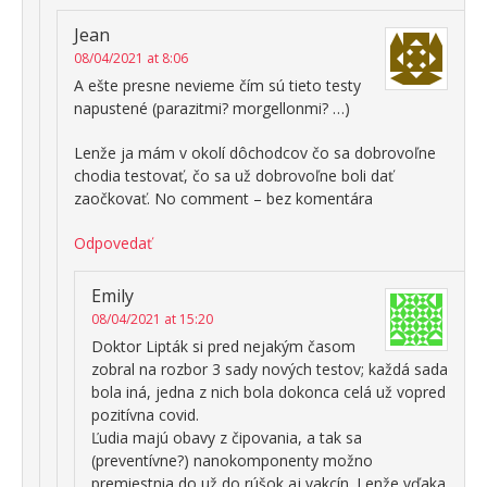
Jean
08/04/2021 at 8:06
A ešte presne nevieme čím sú tieto testy
napustené (parazitmi? morgellonmi? …)
Lenže ja mám v okolí dôchodcov čo sa dobrovoľne
chodia testovať, čo sa už dobrovoľne boli dať
zaočkovať. No comment – bez komentára
Odpovedať
Emily
08/04/2021 at 15:20
Doktor Lipták si pred nejakým časom
zobral na rozbor 3 sady nových testov; každá sada
bola iná, jedna z nich bola dokonca celá už vopred
pozitívna covid.
Ľudia majú obavy z čipovania, a tak sa
(preventívne?) nanokomponenty možno
premiestnia do už do rúšok aj vakcín. Lenže vďaka