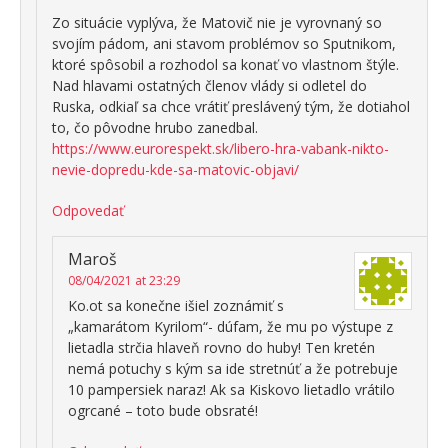
Zo situácie vyplýva, že Matovič nie je vyrovnaný so
svojím pádom, ani stavom problémov so Sputnikom,
ktoré spôsobil a rozhodol sa konať vo vlastnom štýle.
Nad hlavami ostatných členov vlády si odletel do
Ruska, odkiaľ sa chce vrátiť preslávený tým, že dotiahol
to, čo pôvodne hrubo zanedbal.
https://www.eurorespekt.sk/libero-hra-vabank-nikto-
nevie-dopredu-kde-sa-matovic-objavi/
Odpovedať
Maroš
08/04/2021 at 23:29
Ko.ot sa konečne išiel zoznámiť s
„kamarátom Kyrilom“- dúfam, že mu po výstupe z
lietadla strčia hlaveň rovno do huby! Ten kretén
nemá potuchy s kým sa ide stretnúť a že potrebuje
10 pampersiek naraz! Ak sa Kiskovo lietadlo vrátilo
ogrcané – toto bude obsraté!