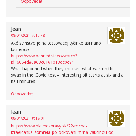
Odpovedať
Jean
08/04/2021 at 17:48
Aké svinstvo je na testovacej tyčinke asi nano
luciferase:
https://www.banned.video/watch?
id=606ed86a63c6161013dc0c81
What happened when they checked what was on the
swab in the ‚Covid‘ test – interesting bit starts at six and a
half minutes
Odpovedať
Jean
08/04/2021 at 18:01
https://www.hlavnespravy.sk/22-rocna-
izraelcanka-zomrela-po-ockovani-mrna-vakcinou-od-