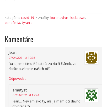
kategórie:
covid-19
značky:
koronavírus
,
lockdown
,
pandémia
,
tyrania
Komentáre
Jean
07/04/2021 at 19:36
Ďakujeme tímu Bádateľa za ďalší článok, za
ďalšie otváranie našich očí.
Odpovedať
ametyst
07/04/2021 at 19:44
Jean… Neviem ako ty, ale ja mám oči dávno
otvorené ?️?️