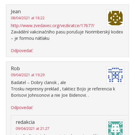
Jean
08/04/2021 at 18:22
http://www.zvedavec.org/vezkratce/17677/
Zavádění vakcinačního pasu porušuje Norimberský kodex
– je formou nátlaku
Odpovedať
Rob
09/04/2021 at 19:29
Badatel – Dobry clanok , ale
Trosku nepresny preklad , taktiez BoJo je referencia k
Borisovi Johnsonovi a nie Joe Bidenovi. .
Odpovedať
redakcia
09/04/2021 at 21:27