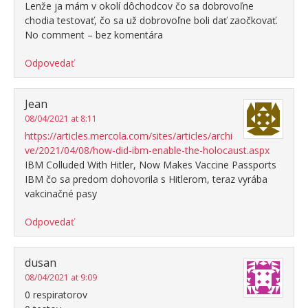
Lenže ja mám v okolí dôchodcov čo sa dobrovoľne
chodia testovať, čo sa už dobrovoľne boli dať zaočkovať.
No comment – bez komentára
Odpovedať
Jean
08/04/2021 at 8:11
https://articles.mercola.com/sites/articles/archi
ve/2021/04/08/how-did-ibm-enable-the-holocaust.aspx
IBM Colluded With Hitler, Now Makes Vaccine Passports
IBM čo sa predom dohovorila s Hitlerom, teraz vyrába
vakcinačné pasy
Odpovedať
dusan
08/04/2021 at 9:09
0 respiratorov