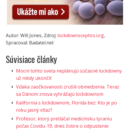
Autor: Will Jones, Zdroj:
lockdownsceptics.org
,
Spracoval: Badatel.net
Súvisiace články
Mocní tohto sveta neplánujú súčasné lockdowny
už nikdy ukončiť
Vďaka zaočkovanosti zrušili obmedzenia. Teraz
sa Dánom znova vyhrážajú lockdownom
Kalifornia s lockdownom, Florida bez: Kto je po
roku jasný víťaz?
Profesor, ktorý pretláčal medicínsku tyraniu
počas Covidu-19, dnes žobre o odpustenie