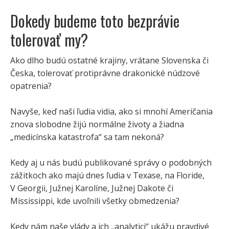
Dokedy budeme toto bezprávie
tolerovať my?
Ako dlho budú ostatné krajiny, vrátane Slovenska či
Česka, tolerovať protiprávne drakonické núdzové
opatrenia?
Navyše, keď naši ľudia vidia, ako si mnohí Američania
znova slobodne žijú normálne životy a žiadna
„medicínska katastrofa“ sa tam nekoná?
Kedy aj u nás budú publikované správy o podobných
zážitkoch ako majú dnes ľudia v Texase, na Floride,
V Georgii, Južnej Karolíne, Južnej Dakote či
Mississippi, kde uvoľnili všetky obmedzenia?
Kedy nám naše vlády a ich „analytici“ ukážu pravdivé