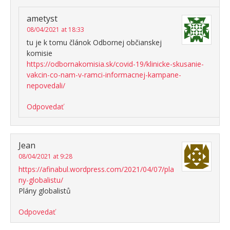
ametyst
08/04/2021 at 18:33
tu je k tomu článok Odbornej občianskej
komisie
https://odbornakomisia.sk/covid-19/klinicke-skusanie-
vakcin-co-nam-v-ramci-informacnej-kampane-
nepovedali/
Odpovedať
Jean
08/04/2021 at 9:28
https://afinabul.wordpress.com/2021/04/07/pla
ny-globalistu/
Plány globalistů
Odpovedať