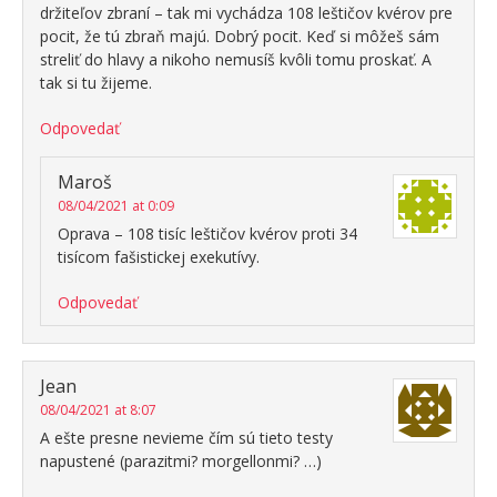
držiteľov zbraní – tak mi vychádza 108 leštičov kvérov pre
pocit, že tú zbraň majú. Dobrý pocit. Keď si môžeš sám
streliť do hlavy a nikoho nemusíš kvôli tomu proskať. A
tak si tu žijeme.
Odpovedať
Maroš
08/04/2021 at 0:09
Oprava – 108 tisíc leštičov kvérov proti 34
tisícom fašistickej exekutívy.
Odpovedať
Jean
08/04/2021 at 8:07
A ešte presne nevieme čím sú tieto testy
napustené (parazitmi? morgellonmi? …)