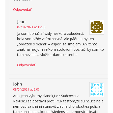
Odpovedať
Jean
07/04/2021 at 19:58
Ja som bohužiaľ vždy neskoro zobudená,
bola som vždy veľmi naivná. Ale páči sa my ten
„obrázok s očami“ – aspoň sa smejem. Ani tento
znak na mojom veľkom stolovom počítači by som to
tam nevedela vložiť – darmo staroba.
Odpovedať
John
08/04/2021 at 9:07
Ano Jean vyborny clanok,tiez Sudcovia v
Rakusku sa postavili proti PCR testom,ze su neucelne a
nemozu sa s nimi stanoviť ziadna choroba,tiez policia
tam konala nezakonne(wiedenske demonstracie,atd)