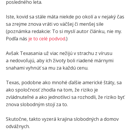
posledného leta.
Iste, kovid sa stále máta niekde po okolí a v nejaký čas
sa zrejme znova vráti vo väčšej či menšej sile
(poznámka redakcie: To si myslí autor článku, nie my.
Podľa nás
je to celé podvod
.)
Avšak Texasania už viac nežijú v strachu z vírusu
a nedovoľujú, aby ich životy boli riadené márnymi
snahami vyhnúť sa mu za každú cenu.
Texas, podobne ako mnohé ďalšie americké štáty, sa
ako spoločnosť zhodla na tom, že riziko je
zvládnuteľné a ako jednotlivci sa rozhodli, že riziko byť
znova slobodným stojí za to.
Skutočne, takto vyzerá krajina slobodných a domov
odvážnych.