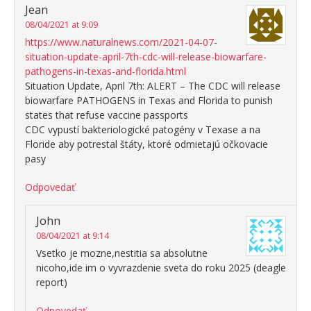
Jean
08/04/2021 at 9:09
https://www.naturalnews.com/2021-04-07-
situation-update-april-7th-cdc-will-release-biowarfare-
pathogens-in-texas-and-florida.html
Situation Update, April 7th: ALERT – The CDC will release
biowarfare PATHOGENS in Texas and Florida to punish
states that refuse vaccine passports
CDC vypustí bakteriologické patogény v Texase a na
Floride aby potrestal štáty, ktoré odmietajú očkovacie
pasy
Odpovedať
John
08/04/2021 at 9:14
Vsetko je mozne,nestitia sa absolutne
nicoho,ide im o vyvrazdenie sveta do roku 2025 (deagle
report)
Odpovedať