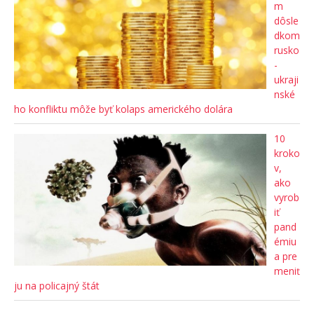
m
dôsle
dkom
rusko
-
ukraji
nské
ho konfliktu môže byť kolaps amerického dolára
10
kroko
v,
ako
vyrob
iť
pand
émiu
a pre
meniť
ju na policajný štát