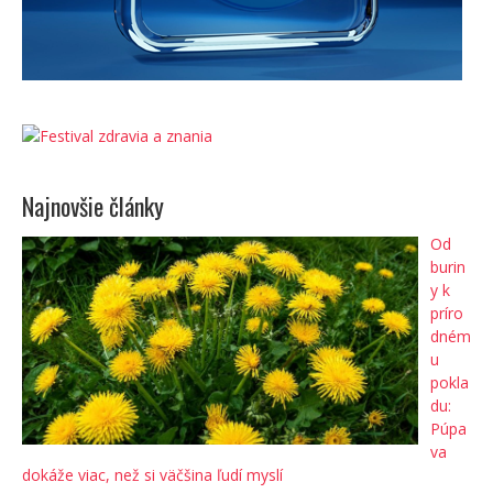
Najnovšie články
Od
burin
y k
príro
dném
u
pokla
du:
Púpa
va
dokáže viac, než si väčšina ľudí myslí