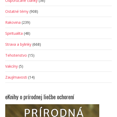
Odporúčané články
(36)
Ostatné témy
(908)
Rakovina
(239)
Spiritualita
(48)
Strava a bylinky
(668)
Tehotenstvo
(15)
Vakcíny
(5)
Zaujímavosti
(14)
eKnihy o prírodnej liečbe ochorení