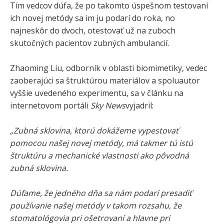
Tím vedcov dúfa, že po takomto úspešnom testovaní
ich novej metódy sa im ju podarí do roka, no
najneskôr do dvoch, otestovať už na zuboch
skutočných pacientov zubných ambulancií.
Zhaoming Liu, odborník v oblasti biomimetiky, vedec
zaoberajúci sa štruktúrou materiálov a spoluautor
vyššie uvedeného experimentu, sa v článku na
internetovom portáli
Sky News
vyjadril:
„Zubná sklovina, ktorú dokážeme vypestovať
pomocou našej novej metódy, má takmer tú istú
štruktúru a mechanické vlastnosti ako pôvodná
zubná sklovina.
Dúfame, že jedného dňa sa nám podarí presadiť
používanie našej metódy v takom rozsahu, že
stomatológovia pri ošetrovaní a hlavne pri