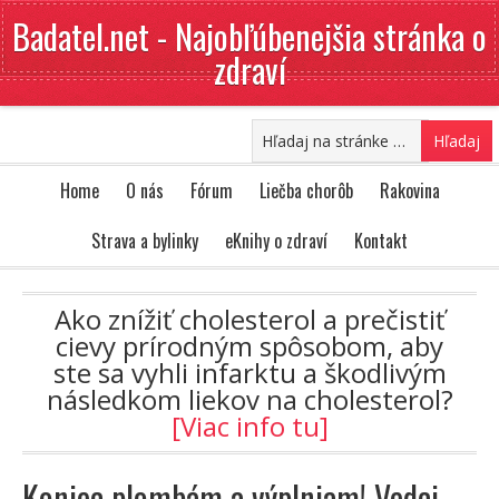
Badatel.net - Najobľúbenejšia stránka o
zdraví
Home
O nás
Fórum
Liečba chorôb
Rakovina
Strava a bylinky
eKnihy o zdraví
Kontakt
Ako znížiť cholesterol a prečistiť
cievy prírodným spôsobom, aby
ste sa vyhli infarktu a škodlivým
následkom liekov na cholesterol?
[Viac info tu]
Koniec plombám a výplniam! Vedci