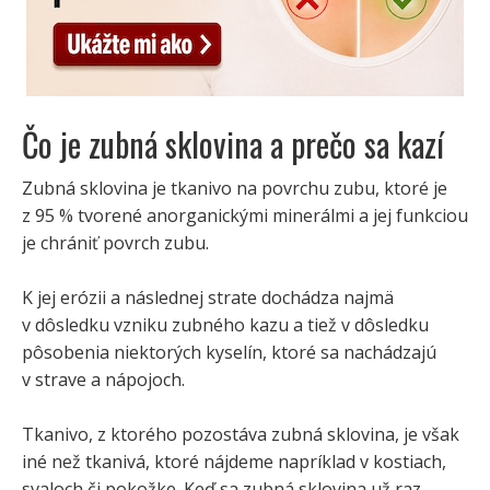
Čo je zubná sklovina a prečo sa kazí
Zubná sklovina je tkanivo na povrchu zubu, ktoré je
z 95 % tvorené anorganickými minerálmi a jej funkciou
je chrániť povrch zubu.
K jej erózii a následnej strate dochádza najmä
v dôsledku vzniku zubného kazu a tiež v dôsledku
pôsobenia niektorých kyselín, ktoré sa nachádzajú
v strave a nápojoch.
Tkanivo, z ktorého pozostáva zubná sklovina, je však
iné než tkanivá, ktoré nájdeme napríklad v kostiach,
svaloch či pokožke. Keď sa zubná sklovina už raz