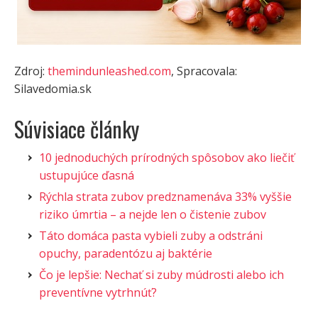
Zdroj:
themindunleashed.com
, Spracovala:
Silavedomia.sk
Súvisiace články
10 jednoduchých prírodných spôsobov ako liečiť
ustupujúce ďasná
Rýchla strata zubov predznamenáva 33% vyššie
riziko úmrtia – a nejde len o čistenie zubov
Táto domáca pasta vybieli zuby a odstráni
opuchy, paradentózu aj baktérie
Čo je lepšie: Nechať si zuby múdrosti alebo ich
preventívne vytrhnúť?