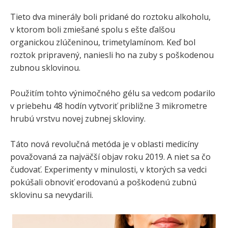
Tieto dva minerály boli pridané do roztoku alkoholu,
v ktorom boli zmiešané spolu s ešte ďalšou
organickou zlúčeninou, trimetylamínom. Keď bol
roztok pripravený, naniesli ho na zuby s poškodenou
zubnou sklovinou.
Použitím tohto výnimočného gélu sa vedcom podarilo
v priebehu 48 hodín vytvoriť približne 3 mikrometre
hrubú vrstvu novej zubnej skloviny.
Táto nová revolučná metóda je v oblasti medicíny
považovaná za najväčší objav roku 2019. A niet sa čo
čudovať. Experimenty v minulosti, v ktorých sa vedci
pokúšali obnoviť erodovanú a poškodenú zubnú
sklovinu sa nevydarili.