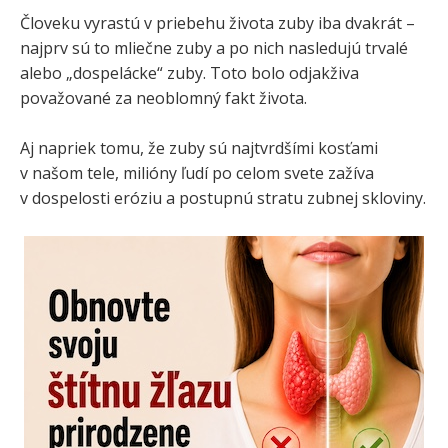
Človeku vyrastú v priebehu života zuby iba dvakrát –
najprv sú to mliečne zuby a po nich nasledujú trvalé
alebo „dospelácke“ zuby. Toto bolo odjakživa
považované za neoblomný fakt života.
Aj napriek tomu, že zuby sú najtvrdšími kosťami
v našom tele, milióny ľudí po celom svete zažíva
v dospelosti eróziu a postupnú stratu zubnej skloviny.