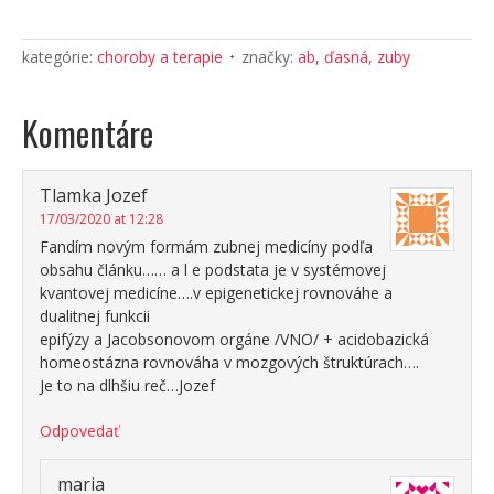
kategórie:
choroby a terapie
značky:
ab
,
ďasná
,
zuby
Komentáre
Tlamka Jozef
17/03/2020 at 12:28
Fandím novým formám zubnej medicíny podľa
obsahu článku…… a l e podstata je v systémovej
kvantovej medicíne….v epigenetickej rovnováhe a
dualitnej funkcii
epifýzy a Jacobsonovom orgáne /VNO/ + acidobazická
homeostázna rovnováha v mozgových štruktúrach….
Je to na dlhšiu reč…Jozef
Odpovedať
maria