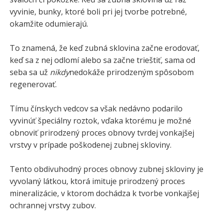
vyvinie, bunky, ktoré boli pri jej tvorbe potrebné,
okamžite odumierajú.
To znamená, že keď zubná sklovina začne erodovať,
keď sa z nej odlomí alebo sa začne trieštiť, sama od
seba sa už
nikdy
nedokáže prirodzeným spôsobom
regenerovať.
Tímu čínskych vedcov sa však nedávno podarilo
vyvinúť špeciálny roztok, vďaka ktorému je možné
obnoviť prirodzený proces obnovy tvrdej vonkajšej
vrstvy v prípade poškodenej zubnej skloviny.
Tento obdivuhodný proces obnovy zubnej skloviny je
vyvolaný látkou, ktorá imituje prirodzený proces
mineralizácie, v ktorom dochádza k tvorbe vonkajšej
ochrannej vrstvy zubov.