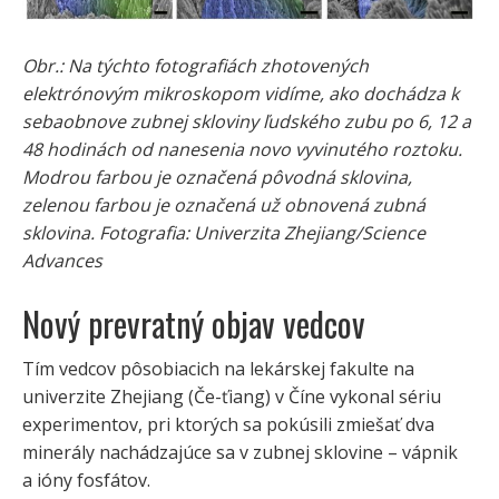
Obr.: Na týchto fotografiách zhotovených
elektrónovým mikroskopom vidíme, ako dochádza k
sebaobnove zubnej skloviny ľudského zubu po 6, 12 a
48 hodinách od nanesenia novo vyvinutého roztoku.
Modrou farbou je označená pôvodná sklovina,
zelenou farbou je označená už obnovená zubná
sklovina. Fotografia: Univerzita Zhejiang/Science
Advances
Nový prevratný objav vedcov
Tím vedcov pôsobiacich na lekárskej fakulte na
univerzite Zhejiang (Če-ťiang) v Číne vykonal sériu
experimentov, pri ktorých sa pokúsili zmiešať dva
minerály nachádzajúce sa v zubnej sklovine – vápnik
a ióny fosfátov.