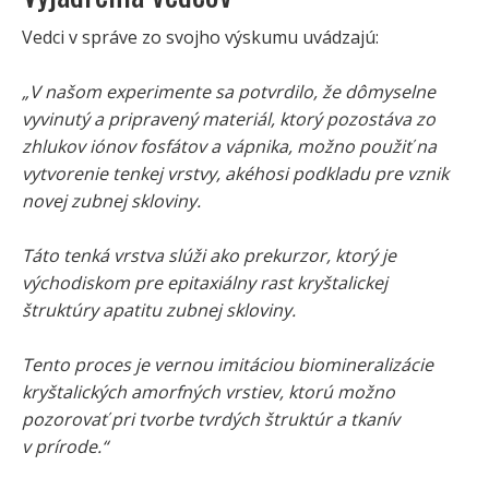
Vedci v správe zo svojho výskumu uvádzajú:
„V našom experimente sa potvrdilo, že dômyselne
vyvinutý a pripravený materiál, ktorý pozostáva zo
zhlukov iónov fosfátov a vápnika, možno použiť na
vytvorenie tenkej vrstvy, akéhosi podkladu pre vznik
novej zubnej skloviny.
Táto tenká vrstva slúži ako prekurzor, ktorý je
východiskom pre epitaxiálny rast kryštalickej
štruktúry apatitu zubnej skloviny.
Tento proces je vernou imitáciou biomineralizácie
kryštalických amorfných vrstiev, ktorú možno
pozorovať pri tvorbe tvrdých štruktúr a tkanív
v prírode.“