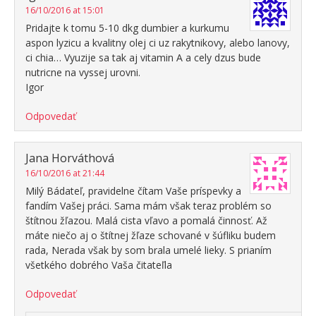
16/10/2016 at 15:01
Pridajte k tomu 5-10 dkg dumbier a kurkumu
aspon lyzicu a kvalitny olej ci uz rakytnikovy, alebo lanovy,
ci chia… Vyuzije sa tak aj vitamin A a cely dzus bude
nutricne na vyssej urovni.
Igor
Odpovedať
Jana Horváthová
16/10/2016 at 21:44
Milý Bádateľ, pravidelne čítam Vaše príspevky a
fandím Vašej práci. Sama mám však teraz problém so
štítnou žľazou. Malá cista vľavo a pomalá činnosť. Až
máte niečo aj o štítnej žľaze schované v šúfliku budem
rada, Nerada však by som brala umelé lieky. S prianím
všetkého dobrého Vaša čitateľla
Odpovedať