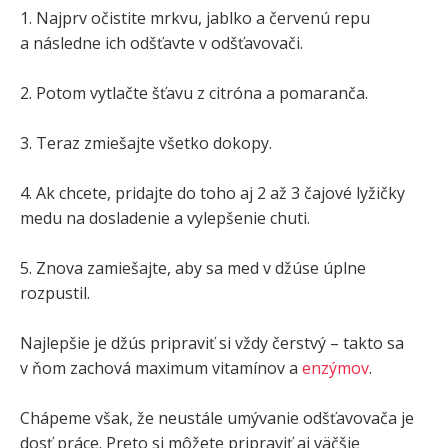
1. Najprv očistite mrkvu, jablko a červenú repu
a následne ich odšťavte v odšťavovači.
2. Potom vytlačte šťavu z citróna a pomaranča.
3. Teraz zmiešajte všetko dokopy.
4. Ak chcete, pridajte do toho aj 2 až 3 čajové lyžičky
medu na dosladenie a vylepšenie chuti.
5. Znova zamiešajte, aby sa med v džúse úplne
rozpustil.
Najlepšie je džús pripraviť si vždy čerstvý – takto sa
v ňom zachová maximum vitamínov a
enzýmov
.
Chápeme však, že neustále umývanie odšťavovača je
dosť práce. Preto si môžete pripraviť aj väčšie