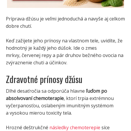
Príprava džúsu je veľmi jednoduchá a navyše aj celkom
dobre chutí.
Keď zažijete jeho prínosy na vlastnom tele, uvidíte, že
hodnotný je každý jeho dúšok. Ide o zmes
mrkvy, červenej repy a pár druhov bežného ovocia na
zvýraznenie chuti a účinkov.
Zdravotné prínosy džúsu
Dlhé desaťročia sa odporúča hlavne
ľuďom po
absolvovaní chemoterapie
, ktorí trpia extrémnou
vyčerpanosťou, oslabeným imunitným systémom
a vysokou mierou toxicity tela.
Hrozné deštrukčné
následky chemoterepie
síce