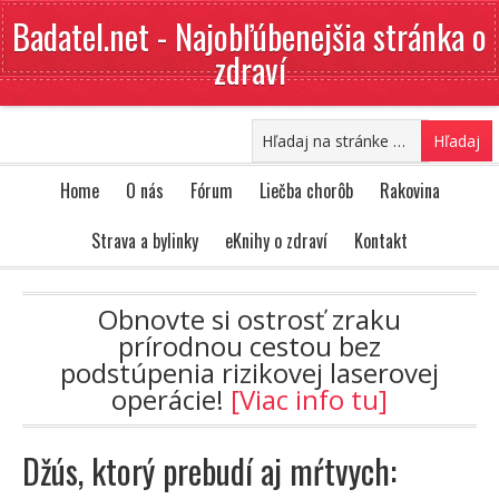
Badatel.net - Najobľúbenejšia stránka o
zdraví
Home
O nás
Fórum
Liečba chorôb
Rakovina
Strava a bylinky
eKnihy o zdraví
Kontakt
Obnovte si ostrosť zraku
prírodnou cestou bez
podstúpenia rizikovej laserovej
operácie!
[Viac info tu]
Džús, ktorý prebudí aj mŕtvych: