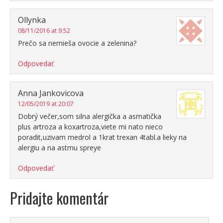
Ollynka
08/11/2016 at 9:52
Prečo sa nemieša ovocie a zelenina?
Odpovedať
Anna Jankovicova
12/05/2019 at 20:07
Dobrý večer,som silna alergička a asmatička
plus artroza a koxartroza,viete mi nato nieco
poradit,uzivam medrol a 1krat trexan 4tabl.a lieky na
alergiu a na astmu spreye
Odpovedať
Pridajte komentár