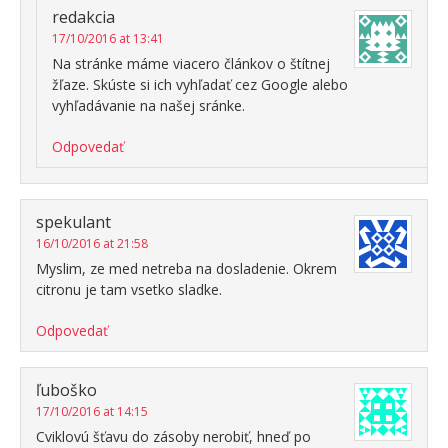
redakcia
17/10/2016 at 13:41
Na stránke máme viacero článkov o štítnej
žľaze. Skúste si ich vyhľadať cez Google alebo
vyhľadávanie na našej sránke.
Odpovedať
spekulant
16/10/2016 at 21:58
Myslim, ze med netreba na dosladenie. Okrem
citronu je tam vsetko sladke.
Odpovedať
ľuboško
17/10/2016 at 14:15
Cviklovú šťavu do zásoby nerobiť, hneď po