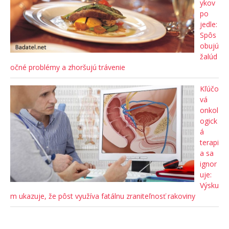
ykov
po
jedle:
Spôs
obujú
žalúd
očné problémy a zhoršujú trávenie
Kľúčo
vá
onkol
ogick
á
terapi
a sa
ignor
uje:
Výsku
m ukazuje, že pôst využíva fatálnu zraniteľnosť rakoviny