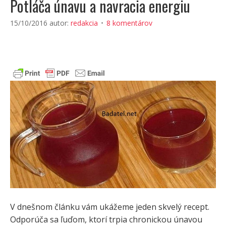
Potláča únavu a navracia energiu
15/10/2016
autor:
redakcia
8 komentárov
V dnešnom článku vám ukážeme jeden skvelý recept.
Odporúča sa ľuďom, ktorí trpia chronickou únavou