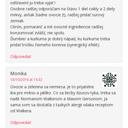
odšťavení ju treba vypiť !
Osobne radšej odporúčam na šťavu 1 diel cvikly a 2 diely
mrkvy, avšak žiadne ovocie (!), radšej pridať surový
zemiak.
Citrón, pomaranč a iné ovocné ingrediencie radšej
konzumovať zvlášť, nie spolu.
Ďumbier a kurkuma je dobrý nápad, ku kurkume treba
pridať trošku čierneho korenia (synergický efekt).
Odpovedať
Monika
18/10/2016 at 14:32
Ovocie a zelenina sa nemiesa. Je to prijatelne
iba pre mrkvu a jablko. Co sa liecby dzusov tyka, treba sa
riadit Normanom Walkerom a Maxom Gersonom. Ja
sama som sa dostatla z tazkych alergii vdaka receptom
od Walkera.
Odpovedať