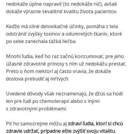
nedokáže úplne napraviť (to nedokáže nič), avšak
dokáže výrazne skvalitniť kvalitu života pacientov.
Keďže má silné detoxikačné účinky, pomáha z tela
odstrániť zvyšky toxínov a odumretých tkanív, ktoré
po sebe zanechala ťažká liečba.
Mnohí ľudia, keď ho raz začnú konzumovať, pre jeho
úžasné zdravotné prínosy s ním už nedokážu prestať.
Preto o ňom niektorí aj často vravia, že dokáže
doslova prebudiť aj mŕtvych.
Uvedené dôvody však neznamenajú, že džús sa hodí
len pre ľudí po chemoterapii alebo s inými
s zdravotnými problémami.
Piť ho samozrejme môžu aj
zdraví ľudia, ktorí si chcú
zdravie udržať, prípadne ešte zvýšiť svoju vitalitu
.