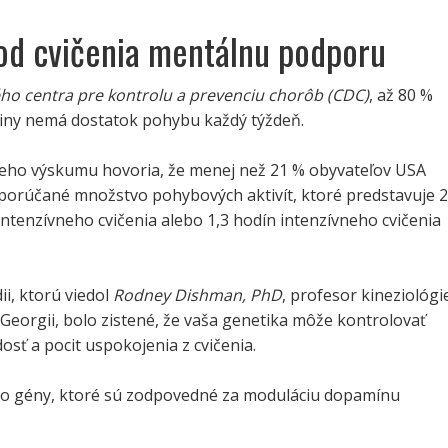
 od cvičenia mentálnu podporu
ho centra pre kontrolu a prevenciu chorôb (CDC)
, až 80 %
jiny nemá dostatok pohybu každý týždeň.
eho výskumu hovoria, že menej než 21 % obyvateľov USA
orúčané množstvo pohybových aktivít, ktoré predstavuje 2
ntenzívneho cvičenia alebo 1,3 hodín intenzívneho cvičenia
ii, ktorú viedol
Rodney Dishman, PhD
, profesor kineziológi
 Georgii, bolo zistené, že vaša genetika môže kontrolovať
osť a pocit uspokojenia z cvičenia.
to gény, ktoré sú zodpovedné za moduláciu dopamínu