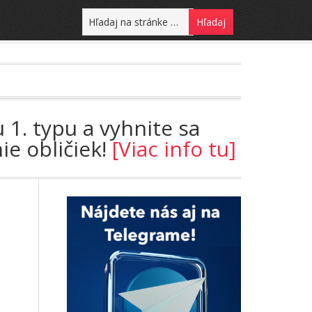
 1. typu a vyhnite sa
ie obličiek!
[Viac info tu]
u