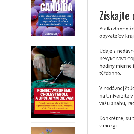
Získajte
Podľa
Americké
obyvateľov kra
Údaje z nedávn
nevykonáva odp
hodiny mierne i
týždenne.
V nedávnej štúd
na Univerzite v
vašu snahu, rad
Konkrétne, sú 
v mozgu.