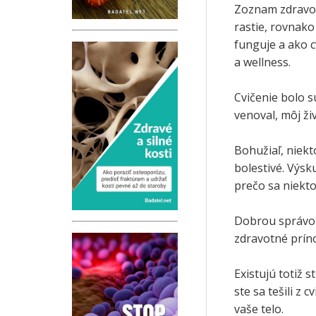
Zoznam zdravot
rastie, rovnako
funguje a ako c
a wellness.
Cvičenie bolo 
venoval, môj živ
Bohužiaľ, niekt
bolestivé. Výs
prečo sa niektor
Dobrou správou 
zdravotné prín
Existujú totiž
ste sa tešili z 
vaše telo.