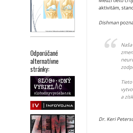
Medzi tieto črty
aktivitám, stan
Dishman
pozna
Naša 
Odporúčané
zmeny
alternatívne
neuro
zodpo
stránky:
Tieto
vytvo
a zís
Dr. Keri Peters