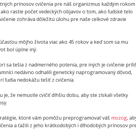
ných prínosov cvičenia pre náš organizmus každým rokom
 ako rastie počet vedeckých objavov o tom, ako ľudské telo
vičenie zohráva dôležitú úlohu pre naše celkové zdravie
súčasťou môjho života viac ako 45 rokov a keď som sa mu
ot bol úplne iný.
orí sa tešia z nadmerného potenia, pre iných je cvičenie príli
kumníci nedávno odhalili genetický naprogramovaný dôvod,
í ľudia nedokážu tešiť z cvičenia.
je, že nemusíte cvičiť dlhšiu dobu, aby ste získali všetky
osy.
 stratégie, ktoré vám pomôžu preprogramovať váš
mozog
, ab
cvičenia a ťažili z jeho krátkodobých i dlhodobých prínosov pr