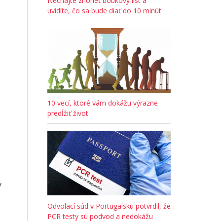
Nechajte zhorieť bobkový list a
uvidíte, čo sa bude diať do 10 minút
10 vecí, ktoré vám dokážu výrazne
predĺžiť život
y
Odvolací súd v Portugalsku potvrdil, že
PCR testy sú podvod a nedokážu