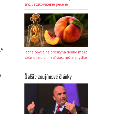
znížiť stukovatenie pečene
,5
Jedna obyčajná broskyňa denne môže
vášmu telu priniesť viac, než si myslíte
e
Ďalšie zaujímavé články