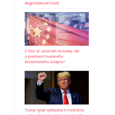
diagnostikovať covid
V Číne už začal beh na banky. Ide
o predzvesť masívneho
ekonomického kolapsu?
Trump vydal vyhlásenie k možnému