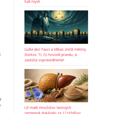
ľudí myslí
Ľudia ako Fauci a Mikas zničili milióny
š
životov. Tí, čo hovorili pravdu, si
zaslúžia ospravedlnenie!
y
e
Už malé množstvo ľanových
semienok dokázalo za 12 týždňov