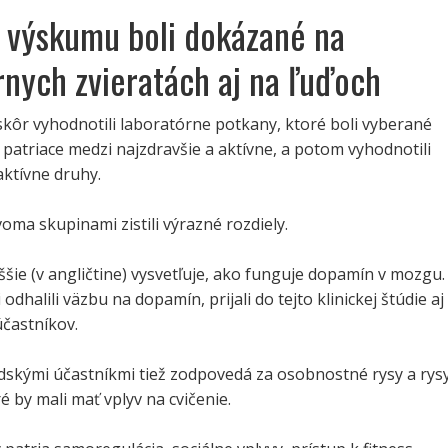
 výskumu boli dokázané na
rnych zvieratách aj na ľuďoch
kôr vyhodnotili laboratórne potkany, ktoré boli vyberané
patriace medzi najzdravšie a aktívne, a potom vyhodnotili
ktívne druhy.
oma skupinami zistili výrazné rozdiely.
ššie (v angličtine) vysvetľuje, ako funguje dopamín v mozgu.
odhalili väzbu na dopamín, prijali do tejto klinickej štúdie aj
účastníkov.
udskými účastníkmi tiež zodpovedá za osobnostné rysy a rys
é by mali mať vplyv na cvičenie.