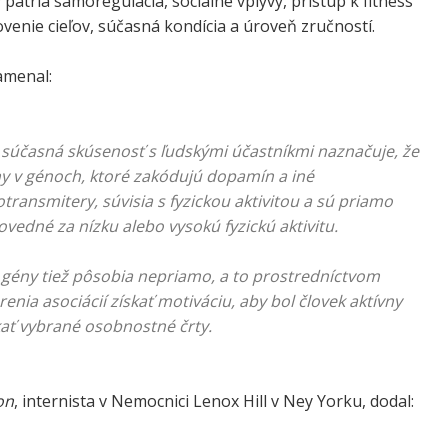
 patria samoregulácia, sociálne vplyvy, prístup k fitness
ovenie cieľov, súčasná kondícia a úroveň zručností.
menal:
súčasná skúsenosť s ľudskými účastníkmi naznačuje, že
 v génoch, ktoré zakódujú dopamín a iné
transmitery, súvisia s fyzickou aktivitou a sú priamo
vedné za nízku alebo vysokú fyzickú aktivitu.
 gény tiež pôsobia nepriamo, a to prostredníctvom
renia asociácií získať motiváciu, aby bol človek aktívny
kať vybrané osobnostné črty.
on
, internista v Nemocnici Lenox Hill v Ney Yorku, dodal: