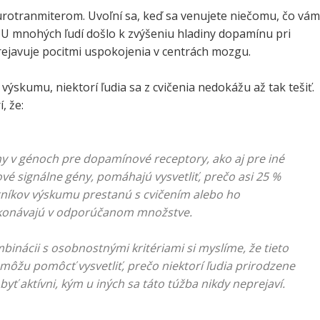
rotranmiterom. Uvoľní sa, keď sa venujete niečomu, čo vám
 U mnohých ľudí došlo k zvýšeniu hladiny dopamínu pri
prejavuje pocitmi uspokojenia v centrách mozgu.
 výskumu, niektorí ľudia sa z cvičenia nedokážu až tak tešiť.
, že:
 v génoch pre dopamínové receptory, ako aj pre iné
vé signálne gény, pomáhajú vysvetliť, prečo asi 25 %
níkov výskumu prestanú s cvičením alebo ho
konávajú v odporúčanom množstve.
binácii s osobnostnými kritériami si myslíme, že tieto
môžu pomôcť vysvetliť, prečo niektorí ľudia prirodzene
 byť aktívni, kým u iných sa táto túžba nikdy neprejaví.