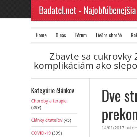
Badatel.net - Najobľúbenejšia
Home
O nás
Fórum
Liečba chorôb
Ra
Zbavte sa cukrovky 2
komplikáciám ako slepot
Dve st
Kategórie článkov
Choroby a terapie
prekon
(899)
Články čitateľov
(45)
14/01/2017
autor
COVID-19
(399)