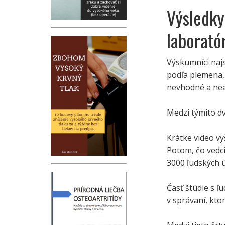
Výsledky
laborató
Výskumníci najs
podľa plemena, 
nevhodné a nea
Medzi týmito dv
Krátke video vy
Potom, čo vedci 
3000 ľudských 
Časť štúdie s ľ
v správaní, ktor