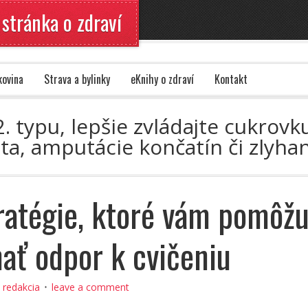
 stránka o zdraví
kovina
Strava a bylinky
eKnihy o zdraví
Kontakt
. typu, lepšie zvládajte cukrovku
a, amputácie končatín či zlyhan
ratégie, ktoré vám pomôž
ať odpor k cvičeniu
:
redakcia
leave a comment