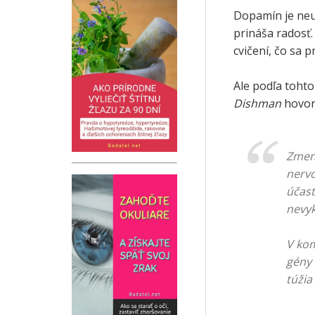
Dopamín je neu
prináša radosť.
cvičení, čo sa 
Ale podľa tohto
Dishman
hovorí
Zmeny
nervo
účast
nevy
V kom
gény 
túžia