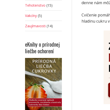
denne nám môže 
Tehotenstvo
(15)
Cvičenie pomáha
Vakcíny
(5)
hladinu cukru v
Zaujímavosti
(14)
eKnihy o prírodnej
liečbe ochorení