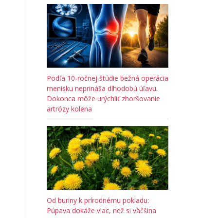
Podľa 10-ročnej štúdie bežná operácia
menisku neprináša dlhodobú úľavu.
Dokonca môže urýchliť zhoršovanie
artrózy kolena
Od buriny k prírodnému pokladu:
Púpava dokáže viac, než si väčšina