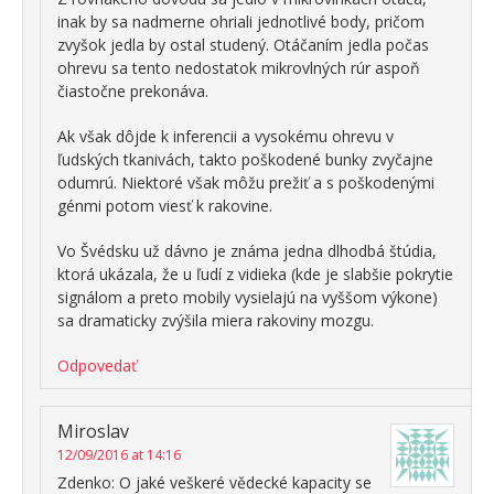
inak by sa nadmerne ohriali jednotlivé body, pričom
zvyšok jedla by ostal studený. Otáčaním jedla počas
ohrevu sa tento nedostatok mikrovlných rúr aspoň
čiastočne prekonáva.
Ak však dôjde k inferencii a vysokému ohrevu v
ľudských tkanivách, takto poškodené bunky zvyčajne
odumrú. Niektoré však môžu prežiť a s poškodenými
génmi potom viesť k rakovine.
Vo Švédsku už dávno je známa jedna dlhodbá štúdia,
ktorá ukázala, že u ľudí z vidieka (kde je slabšie pokrytie
signálom a preto mobily vysielajú na vyššom výkone)
sa dramaticky zvýšila miera rakoviny mozgu.
Odpovedať
Miroslav
12/09/2016 at 14:16
Zdenko: O jaké veškeré vědecké kapacity se