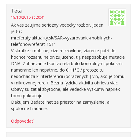
Teta
19/10/2016 at 20:41
Ak vas zaujima seriozny vedecky rozbor, jeden
je tu :
mreferaty.aktuality.sk/SAR–vyzarovanie-mobilnych-
telefonov/referat-1511
V skratke : mobilne, cize mikrovlnne, ziarenie patri do
hodnot rozsahu neionizujuceho, t.j. nesposobuje mutacie
DNA. Zohrievanie tkaniva tela bolo kontrolnymi pokusmi
namerane len nepatrne, do 0,11°C / pretoze tu
nedochadza k interferencii (odrazenych ) vln, ako je tomu
v mikrovnnej rure /. Bezna fyzicka aktivita ohrieva viac.
Obavy su zatial zbytocne, ale vedecke vyskumy napriek
tomu pokracuju.
Dakujem Badatel.net za priestor na zamyslenie, a
spolocne hladanie.
Odpovedať