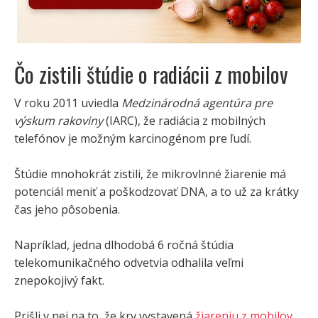
Čo zistili štúdie o radiácii z mobilov
V roku 2011 uviedla
Medzinárodná agentúra pre
výskum rakoviny
(IARC), že radiácia z mobilných
telefónov je možným karcinogénom pre ľudí.
Štúdie mnohokrát zistili, že mikrovlnné žiarenie má
potenciál meniť a poškodzovať DNA, a to už za krátky
čas jeho pôsobenia.
Napríklad, jedna dlhodobá 6 ročná štúdia
telekomunikačného odvetvia odhalila veľmi
znepokojivý fakt.
Prišli v nej na to, že krv vystavená
žiareniu z mobilov