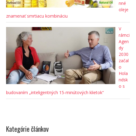
nné
oleje
znamenať smrtiacu kombináciu
V
rámci
Agen
dy
2030
začal
o
Hola
ndsk
o s
budovaním „inteligentných 15-minútových klietok“
Kategórie článkov