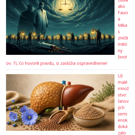
ako
Fauci
a
Mika
s
zničili
milió
ny
život
ov. Tí, čo hovorili pravdu, si zaslúžia ospravedlnenie!
Už
malé
množ
stvo
ľanov
ých
semi
enok
doká
zalo