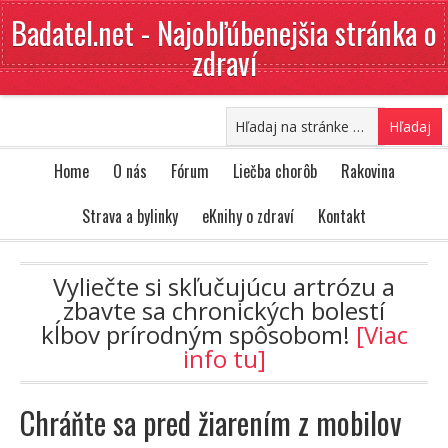
Badatel.net - Najobľúbenejšia stránka o
zdraví
Home
O nás
Fórum
Liečba chorôb
Rakovina
Strava a bylinky
eKnihy o zdraví
Kontakt
Vyliečte si skľučujúcu artrózu a
zbavte sa chronických bolestí
kĺbov prírodným spôsobom!
[Viac
info tu]
Chráňte sa pred žiarením z mobilov