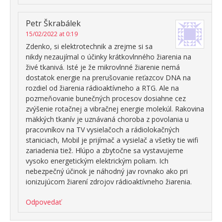
Petr Škrabálek
15/02/2022 at 0:19
Zdenko, si elektrotechnik a zrejme si sa
nikdy nezaujímal o účinky krátkovlnného žiarenia na
živé tkanivá. Isté je že mikrovlnné žiarenie nemá
dostatok energie na prerušovanie reťazcov DNA na
rozdiel od žiarenia rádioaktívneho a RTG. Ale na
pozmeňovanie bunečných procesov dosiahne cez
zvýšenie rotačnej a vibračnej energie molekúl. Rakovina
mäkkých tkanív je uznávaná choroba z povolania u
pracovníkov na TV vysielačoch a rádiolokačných
staniciach, Mobil je prijímač a vysielač a všetky tie wifi
zariadenia tiež. Hlúpo a zbytočne sa vystavujeme
vysoko energetickým elektrickým poliam. Ich
nebezpečný účinok je náhodný jav rovnako ako pri
ionizujúcom žiarení zdrojov rádioaktívneho žiarenia.
Odpovedať