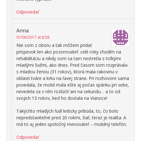
Odpovedať
Anna
07/06/2017 at 8:58
Nie som z oboru a tak môžem pridať
príspevok len ako pozorovateľ: celé roky chodím na
rehabilitáciu a nikdy som sa tam nestretla s toľkými
mladými ľuďmi, ako dnes. Pred časom som rozprávala
s mladou ženou (31 rokov), ktorá mala rakovinu v
oblasti tváre a krku na ľavej strane. Pri rozhovore sama
povedala, že mobil mala ešte aj počas spánku pri sebe,
nevedela sa s ním rozlúčiť ani na sekundu… a to od
svojich 13 rokov, keď ho dostala na Vianoce!
Takýchto mladých ľudí kriticky pribúda, to, čo bolo
nepredstaviteľné pred 20 rokmi, žiaľ, teraz je realita. A
má to aj jeden spoločný menovateľ – mobilný telefón.
Odpovedať