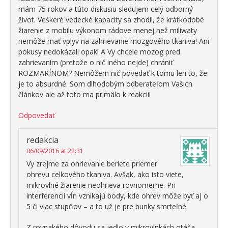
mám 75 rokov a túto diskusiu sledujem celý odborný
život. Veškeré vedecké kapacity sa zhodli, že krátkodobé
žiarenie z mobilu výkonom rádove menej než miliwaty
nemôže mať vplyv na zahrievanie mozgového tkaniva! Ani
pokusy nedokázali opak! A Vy chcele mozog pred
zahrievaním (pretože o nič iného nejde) chrániť
ROZMARÍNOM? Nemôžem nič povedať k tomu len to, že
je to absurdné. Som dlhodobým odberateľom Vašich
článkov ale až toto ma primälo k reakcii!
Odpovedať
redakcia
06/09/2016 at 22:31
Vy zrejme za ohrievanie beriete priemer
ohrevu celkového tkaniva. Avšak, ako isto viete,
mikrovlné žiarenie neohrieva rovnomerne. Pri
interferencii vĺn vznikajú body, kde ohrev môže byť aj o
5 či viac stupňov – a to už je pre bunky smrteľné.
Z rovnakého dôvodu sa jedlo v mikrovlnkách otáča,