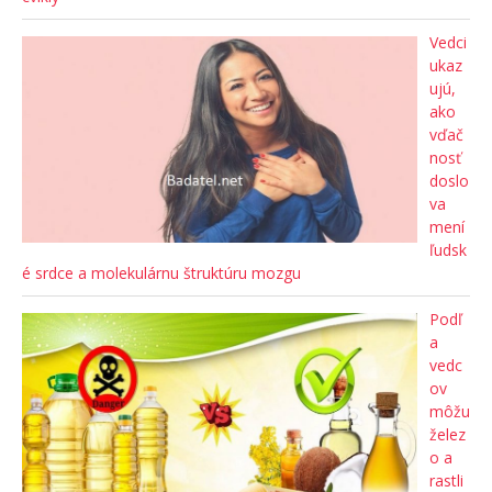
Vedci
ukaz
ujú,
ako
vďač
nosť
doslo
va
mení
ľudsk
é srdce a molekulárnu štruktúru mozgu
Podľ
a
vedc
ov
môžu
želez
o a
rastli