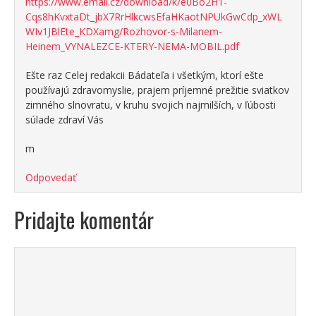
https://www.email.cz/download/k/e0Bo2H1-
Cqs8hKvxtaDt_jbX7RrHlkcwsEfaHKaotNPUkGwCdp_xWL
WIv1JBlEte_KDXamg/Rozhovor-s-Milanem-
Heinem_VYNALEZCE-KTERY-NEMA-MOBIL.pdf
Ešte raz Celej redakcii Bádateľa i všetkým, ktorí ešte
používajú zdravomyslie, prajem príjemné prežitie sviatkov
zimného slnovratu, v kruhu svojich najmilších, v ľúbosti
súlade zdraví Vás
m
Odpovedať
Pridajte komentár