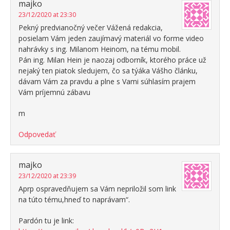
majko
23/12/2020 at 23:30
Pekný predvianočný večer Vážená redakcia,
posielam Vám jeden zaujímavý materiál vo forme video
nahrávky s ing. Milanom Heinom, na tému mobil.
Pán ing. Milan Hein je naozaj odborník, ktorého práce už
nejaký ten piatok sledujem, čo sa týáka Vášho článku,
dávam Vám za pravdu a plne s Vami súhlasím prajem
Vám príjemnú zábavu
m
Odpovedať
majko
23/12/2020 at 23:39
Aprp ospravedňujem sa Vám nepriložil som link
na túto tému,hneď to naprávam“.
Pardón tu je link: