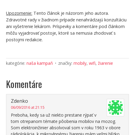
Upozornenie:
Tento článok je názorom jeho autora.
Zdravotné rady v žiadnom prípade nenahrádzajú konzultáciu
ani vyšetrenie lekárom. Príspevky a komentáre pod článkom
môžu vyjadrovať postoje, ktoré sa nemusia zhodovať s
postojmi redakcie.
kategórie:
naša kampaň
značky:
mobily
,
wifi
,
žiarenie
Komentáre
Zdenko
06/09/2016 at 21:15
Preboha, kedy sa už niekto prestane rýpať v
tom otrepanom témate pôobenia mobilov na mozog.
Som elektroinžinier absolvoval som v roku 1963 v obore
rádiolokácia, k mikrovlnnému žiareniu mám veľmi blízko,