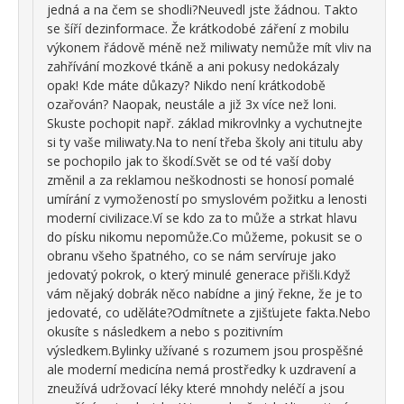
jedná a na čem se shodli?Neuvedl jste žádnou. Takto
se šíří dezinformace. Že krátkodobé záření z mobilu
výkonem řádově méně než miliwaty nemůže mít vliv na
zahřívání mozkové tkáně a ani pokusy nedokázaly
opak! Kde máte důkazy? Nikdo není krátkodobě
ozařován? Naopak, neustále a již 3x více než loni.
Skuste pochopit např. základ mikrovlnky a vychutnejte
si ty vaše miliwaty.Na to není třeba školy ani titulu aby
se pochopilo jak to škodí.Svět se od té vaší doby
změnil a za reklamou neškodnosti se honosí pomalé
umírání z vymožeností po smyslovém požitku a lenosti
moderní civilizace.Ví se kdo za to může a strkat hlavu
do písku nikomu nepomůže.Co můžeme, pokusit se o
obranu všeho špatného, co se nám servíruje jako
jedovatý pokrok, o který minulé generace přišli.Když
vám nějaký dobrák něco nabídne a jiný řekne, že je to
jedovaté, co uděláte?Odmítnete a zjišťujete fakta.Nebo
okusíte s následkem a nebo s pozitivním
výsledkem.Bylinky užívané s rozumem jsou prospěšné
ale moderní medicína nemá prostředky k uzdravení a
zneužívá udržovací léky které mnohdy neléčí a jsou