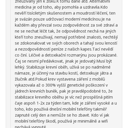
zneužívány jen k zisku.K tomu daně atd. Alternativní
medicína je od toho, aby pomohla a uzdravila.Kdo
nevěří tisíciletým skušenostem a moudrostí léčení, ten
je svázán pouze udržovací moderní medicínou.Je na
každém aby převzal svou zodpovědnost za své zdraví a
ne se nechat léčit tak, že odpovědnost nechá na jiných
kteří toho zneužívají, nemají potřebné znalosti, nechtějí
se zdokonalovat ve svých oborech a tahají svou leností
a nezodpovědností peníze z našich kapes.Tací nevědí
co činí. Léčivé a detoxikační rozmarýnu jsou prokázané.
Čaj se nesmí předávkovat, jinak je jedovatý.Musí být
lehký. Stabilizuje krevní oběh, užívá se po nadměrné
námaze, je účinný na stavbu kostí, detoxikuje játra a
žlučník atd.Pokud krev vystavena záření z mobilů
vykazovala až o 300% vyšší genetické poškození v
jádrech krevních buněk, pak je pravděpodobné to, že
stabilizace krevního oběhu je víc než prospěšná pitím
čaje aspoň 1-2x za týden tam, kde je záření vysoké a u
toho, kdo používá dnešní mobilní telefóny takměř
zapnuté celý den a nemůže se ho zbavit. Kdo ví jak
mobilní telefóny škodí, používá je minimálně a wifi
nechává vypnuté.