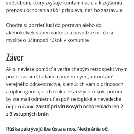
spôsobom, ktorý zvyšuje kontamináciu a k zvýšeniu
prenosu ochorenia skôr prispieva, než ho zastavuje.
Choďte si pozrieť ľudí do potravín alebo do
akéhokoľvek supermarketu a povedzte mi, čo si
myslíte o účinnosti rúšok v komunite.
Záver
Ak si neviete pomôcť a veríte chabým retrospektívnym
pozorovacím štúdiám a popleteným „autoritám“
verejného zdravotníctva, klamúcich vám o prínosoch
a úplne ignorujúcich riziká lekárskych rúšok, potom
by ste mali odmietnuť aspoň nelogické a nevedecké
odporúčanie
zaistiť pri vírusových ochoreniach len 2
z 3 vstupných brán.
Rúška zakrývajú iba ústa a nos. Nechránia oči.