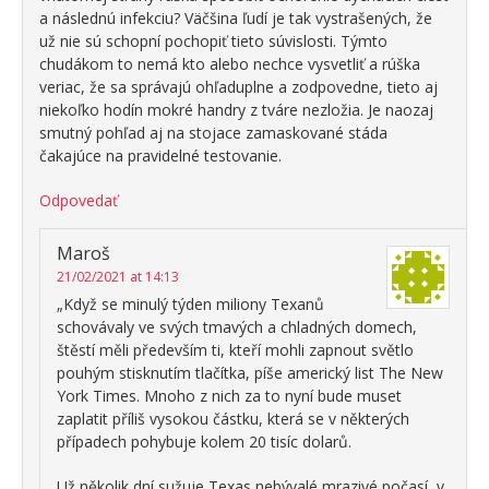
a následnú infekciu? Väčšina ľudí je tak vystrašených, že
už nie sú schopní pochopiť tieto súvislosti. Týmto
chudákom to nemá kto alebo nechce vysvetliť a rúška
veriac, že sa správajú ohľaduplne a zodpovedne, tieto aj
niekoľko hodín mokré handry z tváre nezložia. Je naozaj
smutný pohľad aj na stojace zamaskované stáda
čakajúce na pravidelné testovanie.
Odpovedať
Maroš
21/02/2021 at 14:13
„Když se minulý týden miliony Texanů
schovávaly ve svých tmavých a chladných domech,
štěstí měli především ti, kteří mohli zapnout světlo
pouhým stisknutím tlačítka, píše americký list The New
York Times. Mnoho z nich za to nyní bude muset
zaplatit příliš vysokou částku, která se v některých
případech pohybuje kolem 20 tisíc dolarů.
Už několik dní sužuje Texas nebývalé mrazivé počasí, v