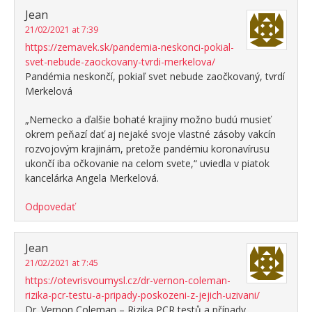
Jean
21/02/2021 at 7:39
https://zemavek.sk/pandemia-neskonci-pokial-
svet-nebude-zaockovany-tvrdi-merkelova/
Pandémia neskončí, pokiaľ svet nebude zaočkovaný, tvrdí
Merkelová
„Nemecko a ďalšie bohaté krajiny možno budú musieť
okrem peňazí dať aj nejaké svoje vlastné zásoby vakcín
rozvojovým krajinám, pretože pandémiu koronavírusu
ukončí iba očkovanie na celom svete,“ uviedla v piatok
kancelárka Angela Merkelová.
Odpovedať
Jean
21/02/2021 at 7:45
https://otevrisvoumysl.cz/dr-vernon-coleman-
rizika-pcr-testu-a-pripady-poskozeni-z-jejich-uzivani/
Dr. Vernon Coleman – Rizika PCR testů a případy