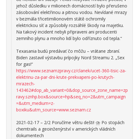
jehož důsledku v milionech domácností bylo přerušeno
zásobování elektřinou a pitnou vodou. Nevídané mrazy
v bezmála třicetimilionovém státě ochromily
elektrickou síť a způsobily rozsáhlé škody na majetku.
Na takový incident nebyli připraveni ani producenti
zemního plynu a mnoho lidí bylo odříznuto od tepla.“
Texasania budú predávať čo môžu – vrátane zbraní.
Biden zastavil výstavbu prípojky Nord Streamu 2. „Sex
for gas!“
https://www.seznamzpravy.cz/clanek/ucet-360-tisic-za-
elektrinu-za-par-dni-krute-prekvapeni-po-krutych-
mrazech-
143462#dop_ab_variant=0&dop_source_zone_name=zp
ravy.sznhp.box&source=hp&seq_no=2&utm_campaign
=&utm_medium=z-
boxiku&utm_source=www.seznam.cz
2021-02-17 – 2/2 Poručíme větru dešti! ⛈ Po stopách
chemtrails a geoinženýrství v amerických vládních
dokumentech