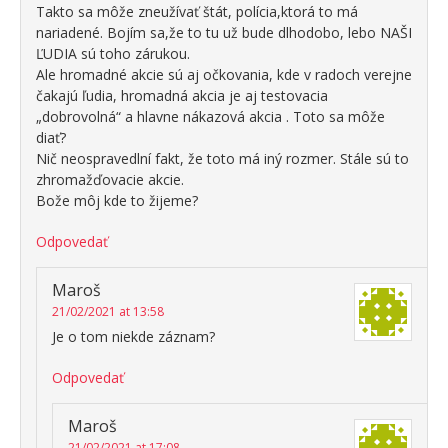
Takto sa môže zneužívať štát, polícia,ktorá to má
nariadené. Bojím sa,že to tu už bude dlhodobo, lebo NAŠI
ĽUDIA sú toho zárukou.
Ale hromadné akcie sú aj očkovania, kde v radoch verejne
čakajú ľudia, hromadná akcia je aj testovacia
„dobrovolná“ a hlavne nákazová akcia . Toto sa môže
diať?
Nič neospravedlní fakt, že toto má iný rozmer. Stále sú to
zhromažďovacie akcie.
Bože môj kde to žijeme?
Odpovedať
Maroš
21/02/2021 at 13:58
Je o tom niekde záznam?
Odpovedať
Maroš
21/02/2021 at 17:08