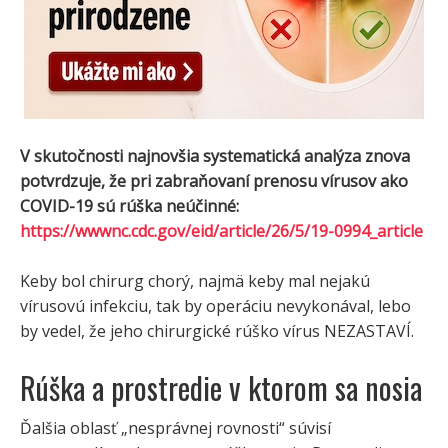
V skutočnosti najnovšia systematická analýza znova
potvrdzuje, že pri zabraňovaní prenosu vírusov ako
COVID-19 sú rúška neúčinné:
https://wwwnc.cdc.gov/eid/article/26/5/19-0994_article
Keby bol chirurg chorý, najmä keby mal nejakú
vírusovú infekciu, tak by operáciu nevykonával, lebo
by vedel, že jeho chirurgické rúško vírus NEZASTAVÍ.
Rúška a prostredie v ktorom sa nosia
Ďalšia oblasť „nesprávnej rovnosti“ súvisí