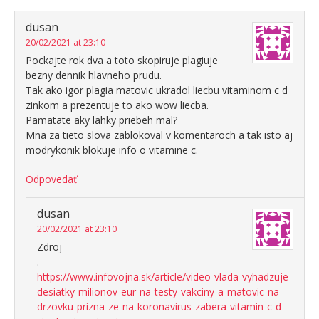
dusan
20/02/2021 at 23:10
Pockajte rok dva a toto skopiruje plagiuje
bezny dennik hlavneho prudu.
Tak ako igor plagia matovic ukradol liecbu vitaminom c d
zinkom a prezentuje to ako wow liecba.
Pamatate aky lahky priebeh mal?
Mna za tieto slova zablokoval v komentaroch a tak isto aj
modrykonik blokuje info o vitamine c.
Odpovedať
dusan
20/02/2021 at 23:10
Zdroj
.
https://www.infovojna.sk/article/video-vlada-vyhadzuje-
desiatky-milionov-eur-na-testy-vakciny-a-matovic-na-
drzovku-prizna-ze-na-koronavirus-zabera-vitamin-c-d-