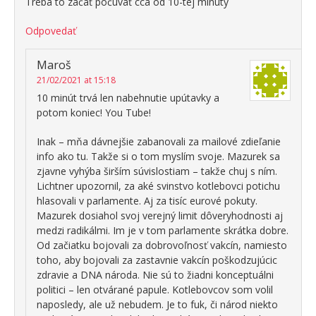
Treba to začať počúvať cca od 10-tej minúty
Odpovedať
Maroš
21/02/2021 at 15:18
10 minút trvá len nabehnutie upútavky a
potom koniec! You Tube!
Inak – mňa dávnejšie zabanovali za mailové zdieľanie
info ako tu. Takže si o tom myslím svoje. Mazurek sa
zjavne vyhýba širším súvislostiam – takže chuj s ním.
Lichtner upozornil, za aké svinstvo kotlebovci potichu
hlasovali v parlamente. Aj za tisíc eurové pokuty.
Mazurek dosiahol svoj verejný limit dôveryhodnosti aj
medzi radikálmi. Im je v tom parlamente skrátka dobre.
Od začiatku bojovali za dobrovoľnosť vakcín, namiesto
toho, aby bojovali za zastavnie vakcín poškodzujúcic
zdravie a DNA národa. Nie sú to žiadni konceptuálni
politici – len otvárané papule. Kotlebovcov som volil
naposledy, ale už nebudem. Je to fuk, či národ niekto