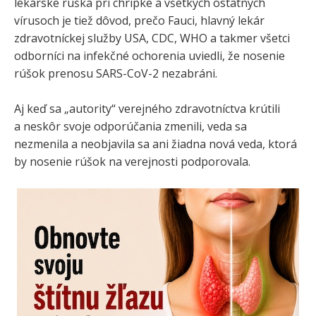
lekárske rúška pri chrípke a všetkých ostatných
vírusoch je tiež dôvod, prečo Fauci, hlavný lekár
zdravotníckej služby USA, CDC, WHO a takmer všetci
odborníci na infekčné ochorenia uviedli, že nosenie
rúšok prenosu SARS-CoV-2 nezabráni.
Aj keď sa „autority“ verejného zdravotníctva krútili
a neskôr svoje odporúčania zmenili, veda sa
nezmenila a neobjavila sa ani žiadna nová veda, ktorá
by nosenie rúšok na verejnosti podporovala.