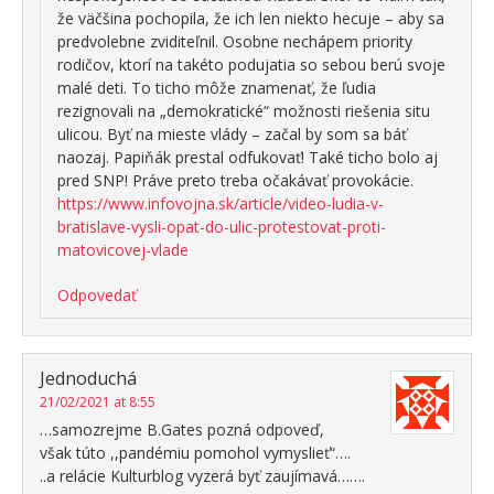
že väčšina pochopila, že ich len niekto hecuje – aby sa
predvolebne zviditeľnil. Osobne nechápem priority
rodičov, ktorí na takéto podujatia so sebou berú svoje
malé deti. To ticho môže znamenať, že ľudia
rezignovali na „demokratické“ možnosti riešenia situ
ulicou. Byť na mieste vlády – začal by som sa báť
naozaj. Papiňák prestal odfukovať! Také ticho bolo aj
pred SNP! Práve preto treba očakávať provokácie.
https://www.infovojna.sk/article/video-ludia-v-
bratislave-vysli-opat-do-ulic-protestovat-proti-
matovicovej-vlade
Odpovedať
Jednoduchá
21/02/2021 at 8:55
…samozrejme B.Gates pozná odpoveď,
však túto ,,pandémiu pomohol vymyslieť“….
..a relácie Kulturblog vyzerá byť zaujímavá…….