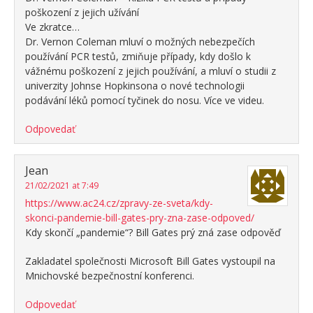
poškození z jejich užívání
Ve zkratce…
Dr. Vernon Coleman mluví o možných nebezpečích
používání PCR testů, zmiňuje případy, kdy došlo k
vážnému poškození z jejich používání, a mluví o studii z
univerzity Johnse Hopkinsona o nové technologii
podávání léků pomocí tyčinek do nosu. Více ve videu.
Odpovedať
Jean
21/02/2021 at 7:49
https://www.ac24.cz/zpravy-ze-sveta/kdy-
skonci-pandemie-bill-gates-pry-zna-zase-odpoved/
Kdy skončí „pandemie“? Bill Gates prý zná zase odpověď
Zakladatel společnosti Microsoft Bill Gates vystoupil na
Mnichovské bezpečnostní konferenci.
Odpovedať