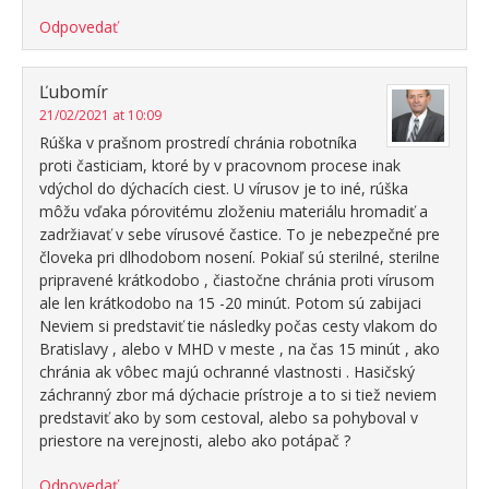
Odpovedať
Ľubomír
21/02/2021 at 10:09
Rúška v prašnom prostredí chránia robotníka
proti časticiam, ktoré by v pracovnom procese inak
vdýchol do dýchacích ciest. U vírusov je to iné, rúška ​​
môžu vďaka pórovitému zloženiu materiálu hromadiť a
zadržiavať v sebe vírusové častice. To je nebezpečné pre
človeka pri dlhodobom nosení. Pokiaľ sú sterilné, sterilne
pripravené krátkodobo , čiastočne chránia proti vírusom
ale len krátkodobo na 15 -20 minút. Potom sú zabijaci
Neviem si predstaviť tie následky počas cesty vlakom do
Bratislavy , alebo v MHD v meste , na čas 15 minút , ako
chránia ak vôbec majú ochranné vlastnosti . Hasičský
záchranný zbor má dýchacie prístroje a to si tiež neviem
predstaviť ako by som cestoval, alebo sa pohyboval v
priestore na verejnosti, alebo ako potápač ?
Odpovedať