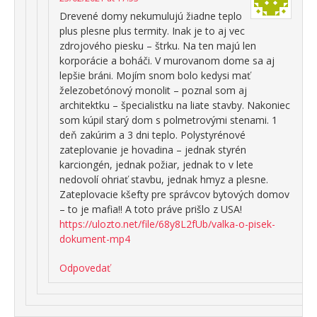
Drevené domy nekumulujú žiadne teplo
plus plesne plus termity. Inak je to aj vec
zdrojového piesku – štrku. Na ten majú len
korporácie a boháči. V murovanom dome sa aj
lepšie bráni. Mojím snom bolo kedysi mať
železobetónový monolit – poznal som aj
architektku – špecialistku na liate stavby. Nakoniec
som kúpil starý dom s polmetrovými stenami. 1
deň zakúrim a 3 dni teplo. Polystyrénové
zateplovanie je hovadina – jednak styrén
karciongén, jednak požiar, jednak to v lete
nedovolí ohriať stavbu, jednak hmyz a plesne.
Zateplovacie kšefty pre správcov bytových domov
– to je mafia!! A toto práve prišlo z USA!
https://ulozto.net/file/68y8L2fUb/valka-o-pisek-
dokument-mp4
Odpovedať