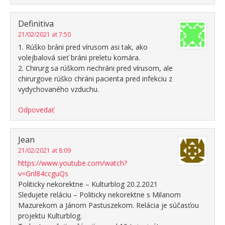
Definitiva
21/02/2021 at 7:50
1. Rúško bráni pred vírusom asi tak, ako
volejbalová sieť bráni preletu komára.
2. Chirurg sa rúškom nechráni pred vírusom, ale
chirurgove rúško chráni pacienta pred infekciu z
vydychovaného vzduchu.
Odpovedať
Jean
21/02/2021 at 8:09
https://www.youtube.com/watch?
v=Gnl84ccguQs
Politicky nekorektne – Kulturblog 20.2.2021
Sledujete reláciu – Politicky nekorektne s Milanom
Mazurekom a Jánom Pastuszekom. Relácia je súčasťou
projektu Kulturblog.