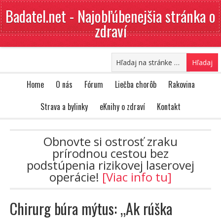
Badatel.net - Najobľúbenejšia stránka o
zdraví
Home
O nás
Fórum
Liečba chorôb
Rakovina
Strava a bylinky
eKnihy o zdraví
Kontakt
Obnovte si ostrosť zraku
prírodnou cestou bez
podstúpenia rizikovej laserovej
operácie!
[Viac info tu]
Chirurg búra mýtus: „Ak rúška