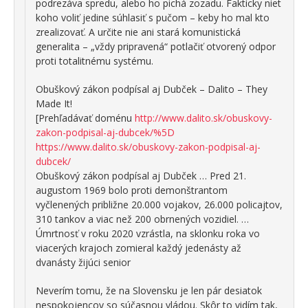
podrezáva spredu, alebo ho pichá zozadu. Fakticky niet
koho voliť jedine súhlasiť s pučom – keby ho mal kto
zrealizovať. A určite nie ani stará komunistická
generalita – „vždy pripravená“ potlačiť otvorený odpor
proti totalitnému systému.
Obuškový zákon podpísal aj Dubček – Dalito – They
Made It!
[Prehľadávať doménu
http://www.dalito.sk/obuskovy-
zakon-podpisal-aj-dubcek/%5D
https://www.dalito.sk/obuskovy-zakon-podpisal-aj-
dubcek/
Obuškový zákon podpísal aj Dubček … Pred 21.
augustom 1969 bolo proti demonštrantom
vyčlenených približne 20.000 vojakov, 26.000 policajtov,
310 tankov a viac než 200 obrnených vozidiel. …
Úmrtnosť v roku 2020 vzrástla, na sklonku roka vo
viacerých krajoch zomieral každý jedenásty až
dvanásty žijúci senior
Neverím tomu, že na Slovensku je len pár desiatok
nespokojencov so súčasnou vládou. Skôr to vidím tak,