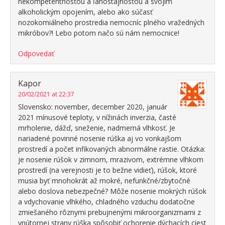
nekompetentnosťou a ľahostajnosťou a svojím
alkoholickým opojením, alebo ako súčasť
nozokomiálneho prostredia nemocníc plného vražedných
mikróbov?! Lebo potom načo sú nám nemocnice!
Odpovedať
Kapor
20/02/2021 at 22:37
Slovensko: november, december 2020, január
2021 mínusové teploty, v nížinách inverzia, časté
mrholenie, dážď, sneženie, nadmerná vlhkosť. Je
nariadené povinné nosenie rúška aj vo vonkajšom
prostredí a počet infikovaných abnormálne rastie. Otázka:
je nosenie rúšok v zimnom, mrazivom, extrémne vlhkom
prostredí (na verejnosti je to bežne vidieť), rúšok, ktoré
musia byť mnohokrát až mokré, nefunkčné/zbytočné
alebo doslova nebezpečné? Môže nosenie mokrých rúšok
a vdychovanie vlhkého, chladného vzduchu dodatočne
zmiešaného rôznymi prebujnenými mikroorganizmami z
vnútornej strany rúška spôsobiť ochorenie dýchacích ciest