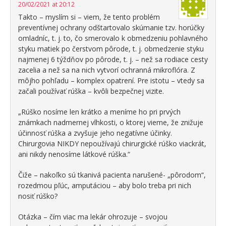
20/02/2021 at 20:12
Takto – myslím si – viem, že tento problém
preventívnej ochrany odštartovalo skúmanie tzv. horúčky
omladníc, t. j. to, čo smerovalo k obmedzeniu pohlavného
styku matiek po čerstvom pôrode, t. j. obmedzenie styku
najmenej 6 týždňov po pôrode, t. j. – než sa rodiace cesty
zacelia a než sa na nich vytvorí ochranná mikroflóra. Z
môjho pohľadu – komplex opatrení. Pre istotu – vtedy sa
začali používať rúška – kvôli bezpečnej vizite.
„Rúško nosíme len krátko a meníme ho pri prvých
známkach nadmernej vlhkosti, o ktorej vieme, že znižuje
účinnosť rúška a zvyšuje jeho negatívne účinky.
Chirurgovia NIKDY nepoužívajú chirurgické rúško viackrát,
ani nikdy nenosíme látkové rúška.“
Čiže – nakoľko sú tkanivá pacienta narušené- „pôrodom“,
rozedmou pľúc, amputáciou – aby bolo treba pri nich
nosiť rúško?
Otázka – čím viac ma lekár ohrozuje – svojou