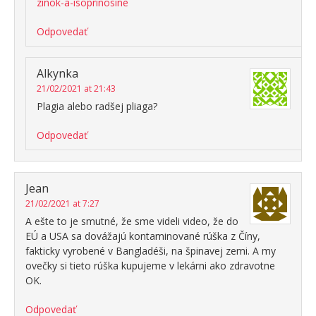
zinok-a-isoprinosine
Odpovedať
Alkynka
21/02/2021 at 21:43
Plagia alebo radšej pliaga?
Odpovedať
Jean
21/02/2021 at 7:27
A ešte to je smutné, že sme videli video, že do
EÚ a USA sa dovážajú kontaminované rúška z Číny,
fakticky vyrobené v Bangladéši, na špinavej zemi. A my
ovečky si tieto rúška kupujeme v lekárni ako zdravotne
OK.
Odpovedať