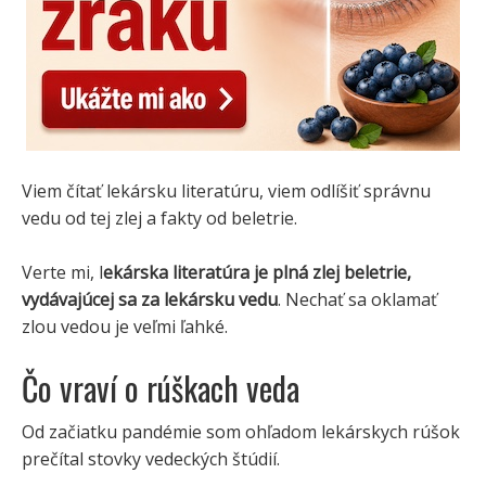
Viem čítať lekársku literatúru, viem odlíšiť správnu
vedu od tej zlej a fakty od beletrie.
Verte mi, l
ekárska literatúra je plná zlej beletrie,
vydávajúcej sa za lekársku vedu
. Nechať sa oklamať
zlou vedou je veľmi ľahké.
Čo vraví o rúškach veda
Od začiatku pandémie som ohľadom lekárskych rúšok
prečítal stovky vedeckých štúdií.