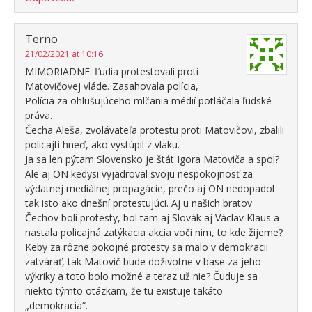
Terno
21/02/2021 at 10:16
MIMORIADNE: Ľudia protestovali proti
Matovičovej vláde. Zasahovala polícia,
Polícia za ohlušujúceho mlčania médií potláčala ľudské
práva.
Čecha Aleša, zvolávateľa protestu proti Matovičovi, zbalili
policajti hneď, ako vystúpil z vlaku.
Ja sa len pýtam Slovensko je štát Igora Matoviča a spol?
Ale aj ON kedysi vyjadroval svoju nespokojnosť za
výdatnej mediálnej propagácie, prečo aj ON nedopadol
tak isto ako dnešní protestujúci. Aj u našich bratov
Čechov boli protesty, bol tam aj Slovák aj Václav Klaus a
nastala policajná zatýkacia akcia voči nim, to kde žijeme?
Keby za rôzne pokojné protesty sa malo v demokracii
zatvárať, tak Matovič bude doživotne v base za jeho
výkriky a toto bolo možné a teraz už nie? Čuduje sa
niekto týmto otázkam, že tu existuje takáto
„demokracia“.