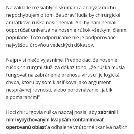
Na základe rozsiahlych skúmaní a analýz v duchu
nepochybujem o tom, že zdraví ľudia by chirurgické
ani látkové rúška nosiť nemali. Ani by nám nemali
odporúčať univerzálne nosenie rúšok všetkými členmi
populácie. Toto odporúčanie nie je podporované
najvyššou úrovňou vedeckých dôkazov.
Najprv si niečo vyjasnime. Predpoklad, že nosenie
rúšok chirurgmi slúži za dôkaz toho, „že rúška musia
fungovať na zabránenie prenosu vírusu“ je logická
chyba, ktorú by som klasifikoval ako argument
nesprávnej rovnosti, alebo porovnávanie „jabĺk
s pomarančmi“.
Hoci chirurgovia rúška naozaj nosia, aby
zabránili
nimi vydychovaným kvapkám kontaminovať
operovanú oblasť
a odhalené vnútorné tkanivá našich