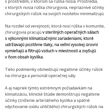
s prostredím, v ktorom sa rúška nosia. Prostredia,
v ktorých nosia rúška chirurgovia, nepriaznivé účinky
chirurgických rúšok na svojich nositeľov minimalizujú.
Na rozdiel od verejnosti, ktorá nosí rúška v komunite,
chirurgovia pracujú
v sterilných operačných sálach
s výkonnými klimatizačnými zariadeniami, ktoré
udržiavajú pozitívne tlaky, na veľmi vysokej úrovni
vymieňajú a filtrujú vzduch v miestnosti a zvyšujú
v ňom obsah kyslíka.
Tieto podmienky obmedzujú negatívne účinky rúšok
na chirurga a personál operačnej sály.
A aj napriek týmto extrémnym požiadavkám na
klimatizáciu, klinické štúdie demonštrujú negatívne
účinky (zníženie arteriálneho kyslíka a spätné
vdychovanie oxidu uhličitého) chirurgických rúšok na