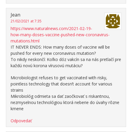
Jean
21/02/2021 at 7:35
https://www.naturalnews.com/2021-02-19-
how-many-doses-vaccine-pushed-new-coronavirus-
mutations.html
IT NEVER ENDS: How many doses of vaccine will be
pushed for every new coronavirus mutation?
To nikdy neskončí: Koľko dóz vakcín sa na nás pretlačí pre
každú novú korona vírusovú mutáciu?
Microbiologist refuses to get vaccinated with risky,
pointless technology that doesn’t account for various
strains
Mikrobiológ odmieta sa dať zaočkovať s riskantnou,
nezmyselnou technológiou ktorá neberie do úvahy rôzne
kmene
Odpovedať