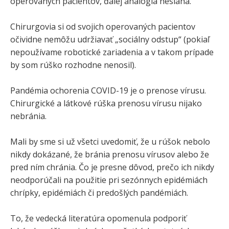
operovaných pacientov, ďalej analógia nesiaha.
Chirurgovia si od svojich operovaných pacientov
očividne nemôžu udržiavať „sociálny odstup“ (pokiaľ
nepoužívame robotické zariadenia a v takom prípade
by som rúško rozhodne nenosil).
Pandémia ochorenia COVID-19 je o prenose vírusu.
Chirurgické a látkové rúška prenosu vírusu nijako
nebránia.
Mali by sme si už všetci uvedomiť, že u rúšok nebolo
nikdy dokázané, že bránia prenosu vírusov alebo že
pred ním chránia. Čo je presne dôvod, prečo ich nikdy
neodporúčali na použitie pri sezónnych epidémiách
chrípky, epidémiách či predošlých pandémiách.
To, že vedecká literatúra opomenula podporiť