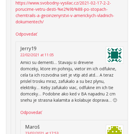
https://www.svobodny-vysilac.cz/2021-02-17-2-2-
porucime-vetru-desti-%e2%9b%88-po-stopach-
chemtrails-a-geoinzenyrstvi-v-americkych-vladnich-
dokumentech/
Odpovedať
Jerry19
22/02/2021 at 11:05
Amici su dementi… Stavaju si drevene
domceky, ktore im pohniju, vietor im ich odfukne,
cela ta ich rozvodna siet je vtip atd atd… A teraz
prislel trosku mraz, zafukalo a su bez plynu,
elektriky… Keby zafukalo viac, odfukne im ich tie
domceky… Podobne ako ked v BA napadnu 2 cm
snehu je strasna kalamita a kolabuje doprava… 🙂
Odpovedať
Maroš
23/02/2021 at 17:53