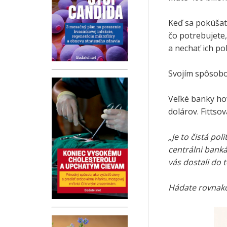
Keď sa pokúšate
čo potrebujete
a nechať ich pol
Svojím spôsobom
Veľké banky hov
dolárov. Fittsov
„Je to čistá po
centrálni banká
vás dostali do 
Hádate rovnako 