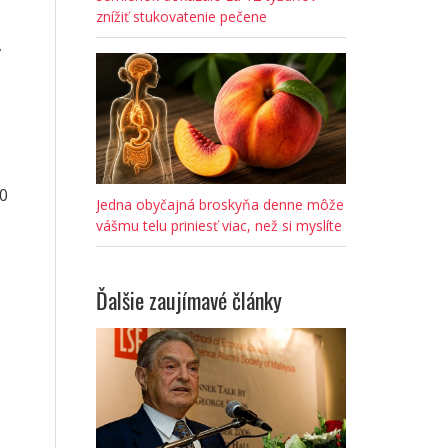
znížiť stukovatenie pečene
,
00
Jedna obyčajná broskyňa denne môže
vášmu telu priniesť viac, než si myslíte
Ďalšie zaujímavé články