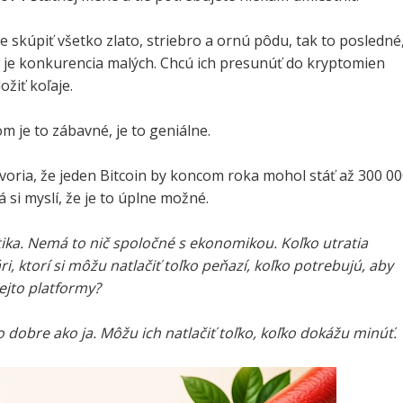
 skúpiť všetko zlato, striebro a ornú pôdu, tak to posledné
, je konkurencia malých. Chcú ich presunúť do kryptomien
ožiť koľaje.
 je to zábavné, je to geniálne.
oria, že jeden Bitcoin by koncom roka mohol stáť až 300 0
á si myslí, že je to úplne možné.
litika. Nemá to nič spoločné s ekonomikou. Koľko utratia
ri, ktorí si môžu natlačiť toľko peňazí, koľko potrebujú, aby
tejto platformy?
dobre ako ja. Môžu ich natlačiť toľko, koľko dokážu minúť.