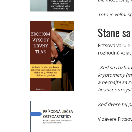
Toto je veľmi š
Stane sa
Fittsová varuj
rozhodnú vziať 
„Keď sa rozhodn
kryptomeny (mô
a nechajte sa z
finančnom syst
Keď dvere tej p
V závere Fittso