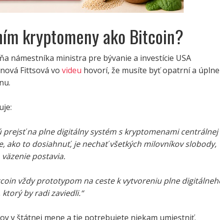
ním kryptomeny ako Bitcoin?
ňa námestníka ministra pre bývanie a investície USA
inová Fittsová vo
videu
hovorí, že musíte byť opatrní a úplne
nu.
uje:
 prejsť na plne digitálny systém s kryptomenami centrálnej
e, ako to dosiahnuť, je nechať všetkých milovníkov slobody,
 väzenie postavia.
coin vždy prototypom na ceste k vytvoreniu plne digitálneh
ktorý by radi zaviedli.“
ov v štátnej mene a tie potrebujete niekam umiestniť.