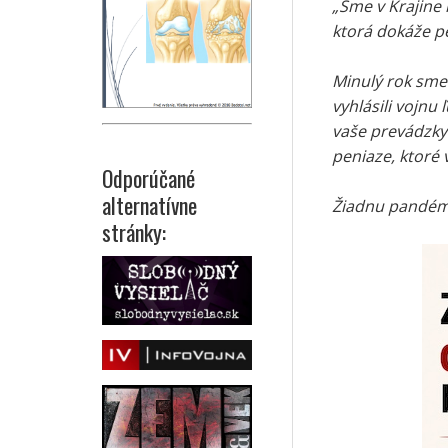
„Sme v Krajine 
ktorá dokáže pe
Minulý rok sme 
vyhlásili vojnu
vaše prevádzky 
peniaze, ktoré 
Odporúčané
alternatívne
Žiadnu pandémi
stránky: