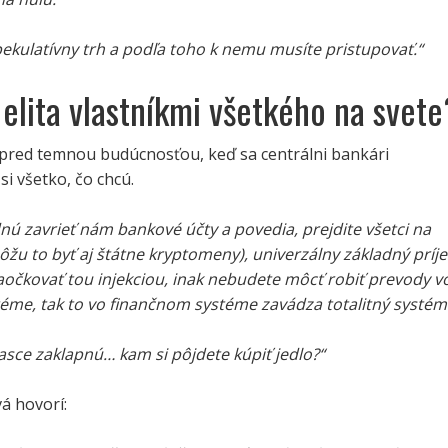
pekulatívny trh a podľa toho k nemu musíte pristupovať.“
 elita vlastníkmi všetkého na svete
e pred temnou budúcnosťou, keď sa centrálni bankári
si všetko, čo chcú.
ú zavrieť nám bankové účty a povedia, prejdite všetci na
žu to byť aj štátne kryptomeny), univerzálny základný príj
aočkovať tou injekciou, inak nebudete môcť robiť prevody v
éme, tak to vo finančnom systéme zavádza totalitný systé
asce zaklapnú… kam si pôjdete kúpiť jedlo?“
vá hovorí: