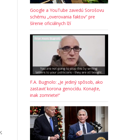
Google a YouTube zavedú Sorošovu
schému „overovania faktov“ pre
šírenie oficiálnych lží
F.A. Bugnolo: „Je jediný spôsob, ako
zastaviť korona genocídu. Konajte,
inak zomriete!“
,