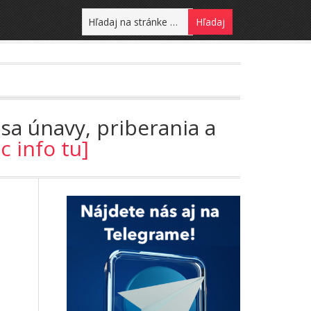
sa únavy, priberania a
ac info tu]