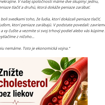
nekrajine. V našej spoločnosti máme dve skupiny: jednu,
niaze tlačiť a druhú, ktorá dokáže peniaze zarábať.
boli svedkami toho, že ľudia, ktorí dokázali peniaze tlačiť,
 ľuďom, ktorí peniaze zarábajú. V podstate povedali: zavriem
a vy čušte a vezmite si svoj trhový podiel alebo vás kúpime 
vytlačíme z ničoho…
u nemáme. Toto je ekonomická vojna.“