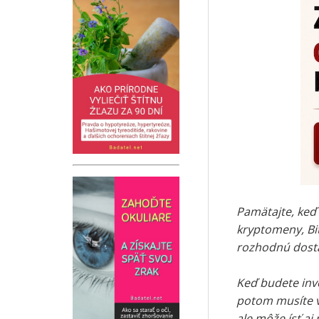
Pamätajte, keď
kryptomeny, Bit
rozhodnú dostať
Keď budete inv
potom musíte v
ale môže ísť aj 