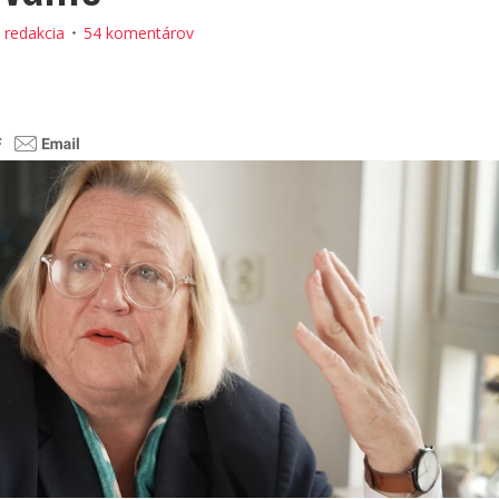
:
redakcia
54 komentárov