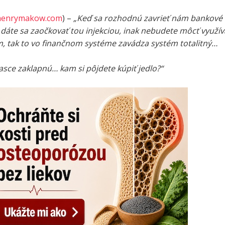
henrymakow.com
) –
„Keď sa rozhodnú zavrieť nám bankové
 dáte sa zaočkovať tou injekciou, inak nebudete môcť využív
m, tak to vo finančnom systéme zavádza systém totalitný…
asce zaklapnú… kam si pôjdete kúpiť jedlo?“