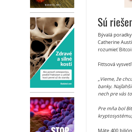
Sú rieše
Bývalá poradky
Catherine Aust
rozumieť Bitcoi
Fittsová vysvetľ
„Vieme, že chcú
banky. Najľahši
nech pre vás to
Pre mňa bol Bit
kryptosystému, 
Máte 400 bilión