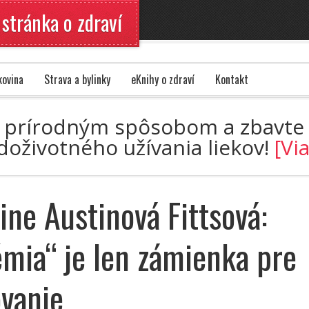
 stránka o zdraví
kovina
Strava a bylinky
eKnihy o zdraví
Kontakt
azu prírodným spôsobom a zbavte 
doživotného užívania liekov!
[Vi
ine Austinová Fittsová:
mia“ je len zámienka pre
vanie