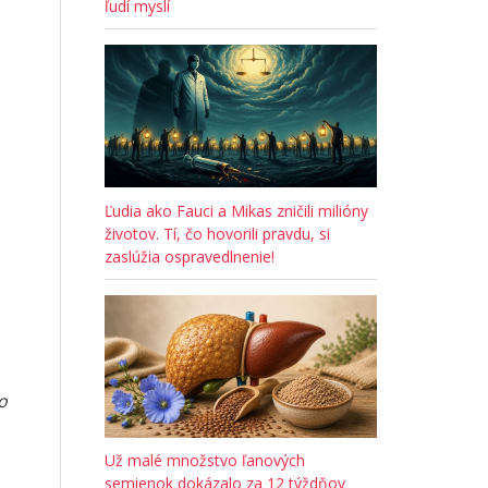
ľudí myslí
Ľudia ako Fauci a Mikas zničili milióny
životov. Tí, čo hovorili pravdu, si
zaslúžia ospravedlnenie!
o
Už malé množstvo ľanových
semienok dokázalo za 12 týždňov