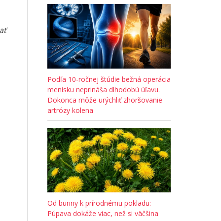
ať
Podľa 10-ročnej štúdie bežná operácia
menisku neprináša dlhodobú úľavu.
Dokonca môže urýchliť zhoršovanie
artrózy kolena
Od buriny k prírodnému pokladu:
Púpava dokáže viac, než si väčšina