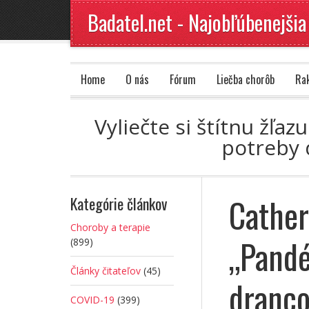
Badatel.net - Najobľúbenejšia
Home
O nás
Fórum
Liečba chorôb
Ra
Vyliečte si štítnu žľ
potreby 
Cather
Kategórie článkov
Choroby a terapie
„Pandé
(899)
Články čitateľov
(45)
dranco
COVID-19
(399)