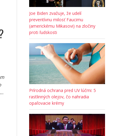
Joe Biden zvažuje, že udelí
preventívnu milosť Faucimu
(americkému Mikasovi) na zločiny
?
proti ľudskosti
em
o
Prírodná ochrana pred UV lúčmi: 5
m…
rastlinných olejov, čo nahradia
opaľovacie krémy