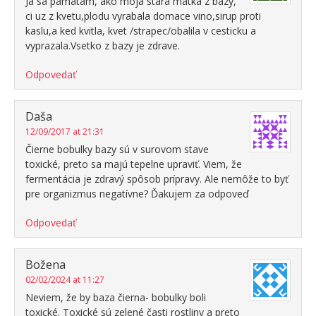
Ja sa pamatam, ako moja stara matka z bazy,
ci uz z kvetu,plodu vyrabala domace vino,sirup proti
kaslu,a ked kvitla, kvet /strapec/obalila v cesticku a
vyprazala.Vsetko z bazy je zdrave.
Odpovedať
Daša
12/09/2017 at 21:31
Čierne bobulky bazy sú v surovom stave
toxické, preto sa majú tepelne upraviť. Viem, že
fermentácia je zdravý spôsob prípravy. Ale nemôže to byť
pre organizmus negatívne? Ďakujem za odpoveď
Odpovedať
Božena
02/02/2024 at 11:27
Neviem, že by baza čierna- bobulky boli
toxické. Toxické sú zelené časti rostliny a preto