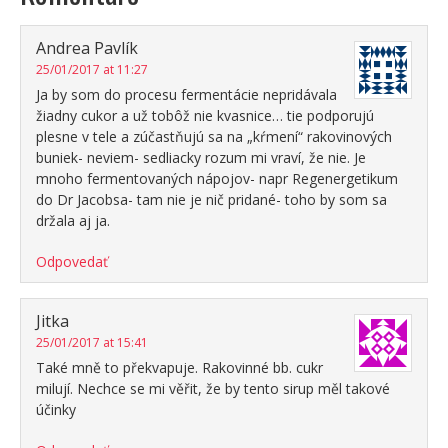
Andrea Pavlík
25/01/2017 at 11:27
Ja by som do procesu fermentácie nepridávala
žiadny cukor a už tobôž nie kvasnice… tie podporujú
plesne v tele a zúčastňujú sa na „kŕmení“ rakovinových
buniek- neviem- sedliacky rozum mi vraví, že nie. Je
mnoho fermentovaných nápojov- napr Regenergetikum
do Dr Jacobsa- tam nie je nič pridané- toho by som sa
držala aj ja.
Odpovedať
Jitka
25/01/2017 at 15:41
Také mně to překvapuje. Rakovinné bb. cukr
milují. Nechce se mi věřit, že by tento sirup měl takové
účinky