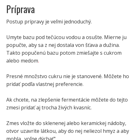
Príprava
Postup prípravy je veľmi jednoduchý.
Umyte bazu pod tečúcou vodou a osušte. Mierne ju
popučte, aby sa z nej dostala von šťava a dužina.
Takto popučenú bazu potom zmiešajte s cukrom
alebo medom
.
Presné množstvo cukru nie je stanovené. Môžete ho
pridať podľa vlastnej preferencie.
Ak chcete, na zlepšenie fermentácie môžete do tejto
zmesi pridať aj trocha živých kvasníc.
Zmes vložte do sklenenej alebo keramickej nádoby,
otvor uzavrite látkou, aby do nej neliezol hmyz a aby
mohla „voľne dýchať“.