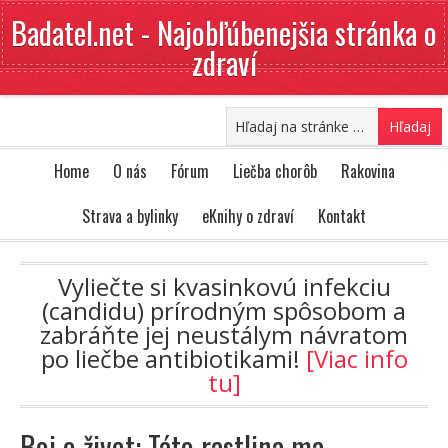
Badatel.net - Najobľúbenejšia stránka o
zdraví
Home
O nás
Fórum
Liečba chorôb
Rakovina
Strava a bylinky
eKnihy o zdraví
Kontakt
Vyliečte si kvasinkovú infekciu
(candidu) prírodným spôsobom a
zabráňte jej neustálym návratom
po liečbe antibiotikami!
[Viac info
tu]
Boj o život: Táto rastlina ma