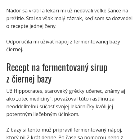
Nádor sa vrátil a lekári mi už nedávali veľké šance na
prežitie. Stal sa však malý zázrak, keď som sa dozvedel
o recepte jednej ženy.
Odporučila mi užívať nápoj z fermentovanej bazy
čiernej.
Recept na fermentovaný sirup
z čiernej bazy
Už Hippocrates, staroveký grécky učenec, známy aj
ako „otec medicíny“, považoval túto rastlinu za
neoddeliteľnú súčasť svojej lekárničky kvôli jej
potentným liečebným účinkom.
Z bazy si tento muž pripravil fermentovaný nápoj,
ktorý pil 2 krát denne. Po čase sa pomocou neho z