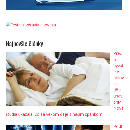
Najnovšie články
Preč
o
bývat
e v
polov
ici
dňa
unav
ení?
Nová
štúdia ukázala, čo sa vekom deje s naším spánkom
Podľ