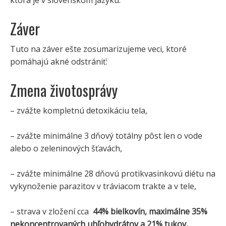
Záver
Tuto na záver ešte zosumarizujeme veci, ktoré
pomáhajú akné odstrániť:
Zmena životosprávy
– zvážte kompletnú detoxikáciu tela,
– zvážte minimálne 3 dňový totálny pôst len o vode
alebo o zeleninových šťavách,
– zvážte minimálne 28 dňovú protikvasinkovú diétu na
vykynoženie parazitov v tráviacom trakte a v tele,
– strava v zložení cca
44% bielkovín, maximálne 35%
nekoncentrovaných uhľohydrátov a 21% tukov,