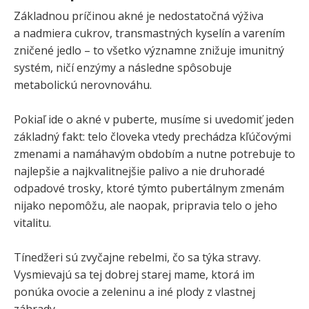
Základnou príčinou akné je nedostatočná výživa
a nadmiera cukrov, transmastných kyselín a varením
zničené jedlo – to všetko významne znižuje imunitný
systém, ničí enzýmy a následne spôsobuje
metabolickú nerovnováhu.
Pokiaľ ide o akné v puberte, musíme si uvedomiť jeden
základný fakt: telo človeka vtedy prechádza kľúčovými
zmenami a namáhavým obdobím a nutne potrebuje to
najlepšie a najkvalitnejšie palivo a nie druhoradé
odpadové trosky, ktoré týmto pubertálnym zmenám
nijako nepomôžu, ale naopak, pripravia telo o jeho
vitalitu.
Tínedžeri sú zvyčajne rebelmi, čo sa týka stravy.
Vysmievajú sa tej dobrej starej mame, ktorá im
ponúka ovocie a zeleninu a iné plody z vlastnej
záhrady.