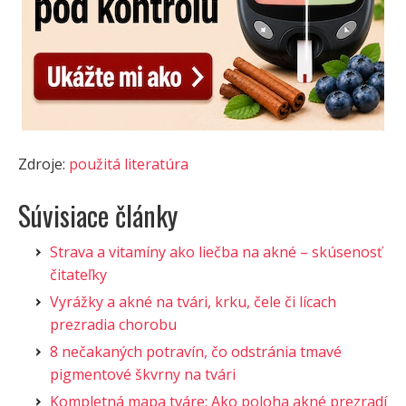
Zdroje:
použitá literatúra
Súvisiace články
Strava a vitamíny ako liečba na akné – skúsenosť
čitateľky
Vyrážky a akné na tvári, krku, čele či lícach
prezradia chorobu
8 nečakaných potravín, čo odstránia tmavé
pigmentové škvrny na tvári
Kompletná mapa tváre: Ako poloha akné prezradí