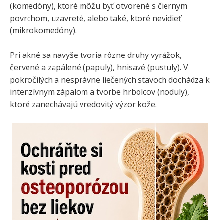
(komedóny), ktoré môžu byť otvorené s čiernym
povrchom, uzavreté, alebo také, ktoré nevidieť
(mikrokomedóny).
Pri akné sa navyše tvoria rôzne druhy vyrážok,
červené a zapálené (papuly), hnisavé (pustuly). V
pokročilých a nesprávne liečených stavoch dochádza k
intenzívnym zápalom a tvorbe hrbolcov (noduly),
ktoré zanechávajú vredovitý výzor kože.