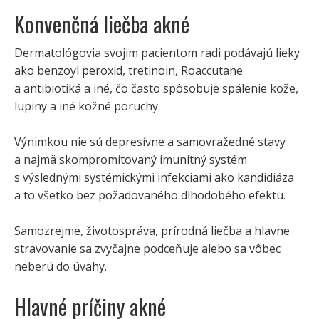
Konvenčná liečba akné
Dermatológovia svojim pacientom radi podávajú lieky
ako benzoyl peroxid, tretinoin, Roaccutane
a antibiotiká a iné, čo často spôsobuje spálenie kože,
lupiny a iné kožné poruchy.
Výnimkou nie sú depresívne a samovražedné stavy
a najmä skompromitovaný imunitný systém
s výslednými systémickými infekciami ako kandidiáza
a to všetko bez požadovaného dlhodobého efektu.
Samozrejme, životospráva, prírodná liečba a hlavne
stravovanie sa zvyčajne podceňuje alebo sa vôbec
neberú do úvahy.
Hlavné príčiny akné