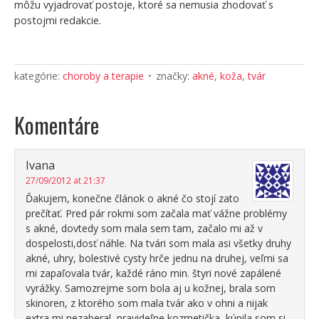
môžu vyjadrovať postoje, ktoré sa nemusia zhodovať s
postojmi redakcie.
kategórie:
choroby a terapie
značky:
akné
,
koža
,
tvár
Komentáre
Ivana
27/09/2012 at 21:37
Ďakujem, konečne článok o akné čo stojí zato
prečítať. Pred pár rokmi som začala mať vážne problémy
s akné, dovtedy som mala sem tam, začalo mi až v
dospelosti,dosť náhle. Na tvári som mala asi všetky druhy
akné, uhry, bolestivé cysty hrče jednu na druhej, veľmi sa
mi zapaľovala tvár, každé ráno min. štyri nové zapálené
vyrážky. Samozrejme som bola aj u kožnej, brala som
skinoren, z ktorého som mala tvár ako v ohni a nijak
extra mi nezaberal, pravideľne kozmetička, kúpila som si