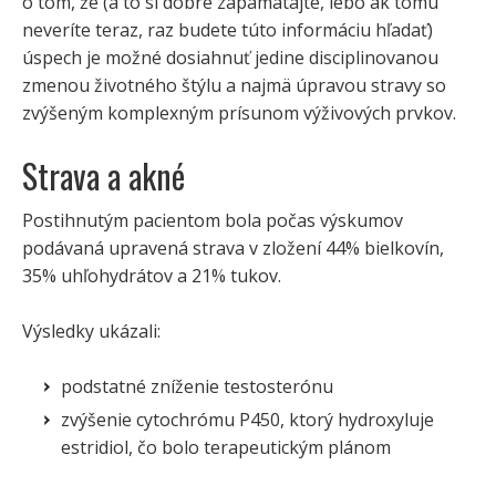
o tom, že (a to si dobre zapamätajte, lebo ak tomu
neveríte teraz, raz budete túto informáciu hľadať)
úspech je možné dosiahnuť jedine disciplinovanou
zmenou životného štýlu a najmä úpravou stravy so
zvýšeným komplexným prísunom výživových prvkov.
Strava a akné
Postihnutým pacientom bola počas výskumov
podávaná upravená strava v zložení 44% bielkovín,
35% uhľohydrátov a 21% tukov.
Výsledky ukázali:
podstatné zníženie testosterónu
zvýšenie cytochrómu P450, ktorý hydroxyluje
estridiol, čo bolo terapeutickým plánom