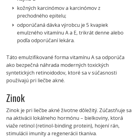
kožných karcinómov a karcinómov z
prechodného epitelu;
odporúčaná dávka výrobcu je 5 kvapiek
emulzného vitamínu A a E, trikrát denne alebo
podľa odporúčaní lekára.
Táto emulzifikované forma vitamínu A sa odporúča
ako bezpečná náhrada moderných toxických
syntetických retinoidodov, ktoré sa v súčasnosti
používajú pri liečbe akné.
Zinok
Zinok je pri liečbe akné životne dôležitý. Zúčastňuje sa
na aktivácii lokálneho hormónu – bielkoviny, ktorá
viaže retinol (retinol-binding protein), hojení rán,
stimulácii imunity a regenerácii tkaniva.