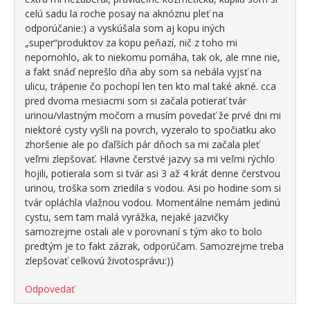
celú sadu la roche posay na aknóznu pleť na
odporúčanie:) a vyskúšala som aj kopu iných
„super“produktov za kopu peňazí, nič z toho mi
nepomohlo, ak to niekomu pomáha, tak ok, ale mne nie,
a fakt snáď neprešlo dňa aby som sa nebála vyjsť na
ulicu, trápenie čo pochopí len ten kto mal také akné. cca
pred dvoma mesiacmi som si začala potierať tvár
urinou/vlastným močom a musím povedať že prvé dni mi
niektoré cysty vyšli na povrch, vyzeralo to spočiatku ako
zhoršenie ale po ďaľších pár dňoch sa mi začala pleť
veľmi zlepšovať. Hlavne čerstvé jazvy sa mi veľmi rýchlo
hojili, potierala som si tvár asi 3 až 4 krát denne čerstvou
urinou, troška som zriedila s vodou. Asi po hodine som si
tvár opláchla vlažnou vodou. Momentálne nemám jedinú
cystu, sem tam malá vyrážka, nejaké jazvičky
samozrejme ostali ale v porovnaní s tým ako to bolo
predtým je to fakt zázrak, odporúčam. Samozrejme treba
zlepšovať celkovú životosprávu:))
Odpovedať