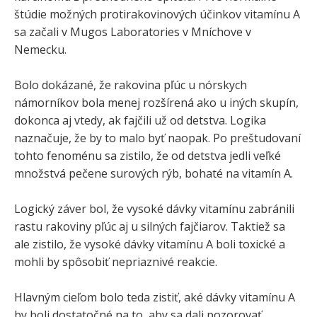
štúdie možných protirakovinových účinkov vitamínu A
sa začali v Mugos Laboratories v Mníchove v
Nemecku.
Bolo dokázané, že rakovina pľúc u nórskych
námorníkov bola menej rozšírená ako u iných skupín,
dokonca aj vtedy, ak fajčili už od detstva. Logika
naznačuje, že by to malo byť naopak. Po preštudovaní
tohto fenoménu sa zistilo, že od detstva jedli veľké
množstvá pečene surových rýb, bohaté na vitamín A.
Logický záver bol, že vysoké dávky vitamínu zabránili
rastu rakoviny pľúc aj u silných fajčiarov. Taktiež sa
ale zistilo, že vysoké dávky vitamínu A boli toxické a
mohli by spôsobiť nepriaznivé reakcie.
Hlavným cieľom bolo teda zistiť, aké dávky vitamínu A
by boli dostatočné na to, aby sa dali pozorovať