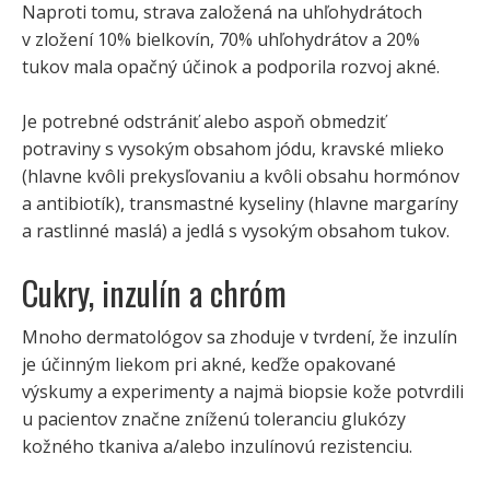
Naproti tomu, strava založená na uhľohydrátoch
v zložení 10% bielkovín, 70% uhľohydrátov a 20%
tukov mala opačný účinok a podporila rozvoj akné.
Je potrebné odstrániť alebo aspoň obmedziť
potraviny s vysokým obsahom jódu, kravské mlieko
(hlavne kvôli prekysľovaniu a kvôli obsahu hormónov
a antibiotík), transmastné kyseliny (hlavne margaríny
a rastlinné maslá) a jedlá s vysokým obsahom tukov.
Cukry, inzulín a chróm
Mnoho dermatológov sa zhoduje v tvrdení, že inzulín
je účinným liekom pri akné, keďže opakované
výskumy a experimenty a najmä biopsie kože potvrdili
u pacientov značne zníženú toleranciu glukózy
kožného tkaniva a/alebo inzulínovú rezistenciu.