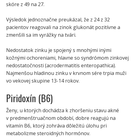
skóre z 49 na 27.
Výsledok jednoznačne preukázal, že z 24 z 32
pacientov reagovali na zinok glukonát pozitívne a
zmenšili sa im vyrážky na tvári.
Nedostatok zinku je spojený s mnohými inými
kožnými ochoreniami, hlavne so syndrómom zinkovej
nedostatočnosti (acrodermatitis enteropathica).
Najmenšou hladinou zinku v krvnom sére trpia muži
vo vekovej skupine 13-14 rokov.
Piridoxín (B6)
Ženy, u ktorých dochádza k zhoršeniu stavu akné
v predmenštruačnom období, dobre reagujú na
vitamín B6, ktorý zohráva dôležitú úlohu pri
metabolizme steroidných hormónov.