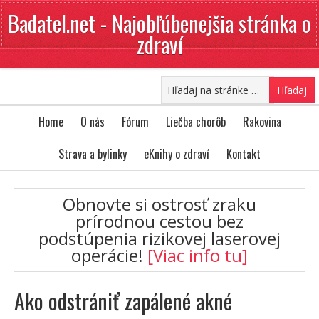
Badatel.net - Najobľúbenejšia stránka o
zdraví
Home
O nás
Fórum
Liečba chorôb
Rakovina
Strava a bylinky
eKnihy o zdraví
Kontakt
Obnovte si ostrosť zraku
prírodnou cestou bez
podstúpenia rizikovej laserovej
operácie!
[Viac info tu]
Ako odstrániť zapálené akné