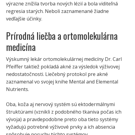
výrazne znížila tvorba nových lézií a bola viditeľná
regresia starých. Neboli zaznamenané žiadne
vedľajšie účinky.
Prírodná liečba a ortomolekulárna
medicína
Výskumný lekár ortomolekulárnej medicíny Dr. Carl
Pfeiffer taktiež pokladá akné za výsledok výživovej
nedostatočnosti. Liečebný protokol pre akné
zaznamenal vo svojej knihe Mental and Elemental
Nutrients.
Oba, koža aj nervový systém sú ektodermálnymi
štruktúrami (vznikli z podobného tkaniva počas ich
vývoja) a pravdepodobne preto oba tieto systémy
vyžadujú potrebné výživové prvky a ich absencia
spôsobuje poruchy týchto systémov.