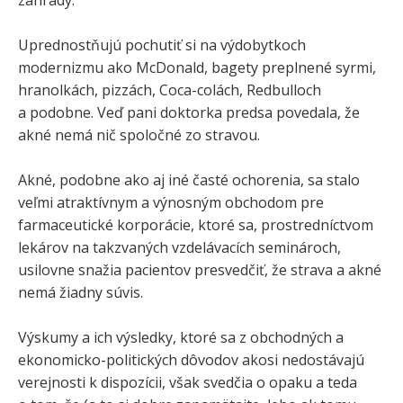
Uprednostňujú pochutiť si na výdobytkoch
modernizmu ako McDonald, bagety preplnené syrmi,
hranolkách, pizzách, Coca-colách, Redbulloch
a podobne. Veď pani doktorka predsa povedala, že
akné nemá nič spoločné zo stravou.
Akné, podobne ako aj iné časté ochorenia, sa stalo
veľmi atraktívnym a výnosným obchodom pre
farmaceutické korporácie, ktoré sa, prostredníctvom
lekárov na takzvaných vzdelávacích seminároch,
usilovne snažia pacientov presvedčiť, že strava a akné
nemá žiadny súvis.
Výskumy a ich výsledky, ktoré sa z obchodných a
ekonomicko-politických dôvodov akosi nedostávajú
verejnosti k dispozícii, však svedčia o opaku a teda