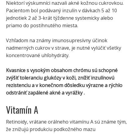
Niektorí výskumníci nazvali akné kožnou cukrovkou.
Pacientom bol podávaný inzulín v dávkach 5 až 10
jednotiek 2 až 3-krát týždenne systemicky alebo
priamo do postihnutého miesta.
Vzhľadom na známy imunosupresívny účinok
nadmerných cukrov v strave, je nutné vylúčiť všetky
koncentrované uhľohydráty.
Kvasnice s vysokým obsahom chrómu sú schopné
zvýšiť toleranciu glukózy v koži, znížiť inzulínovú
rezistenciu a v konečnom dôsledku výrazne a rýchlo
odstrániť zapálené akné a vyrážky .
Vitamín A
Retinoidy, vrátane orálneho vitamínu A sú známe tým,
že znižujú produkciu podkožného mazu