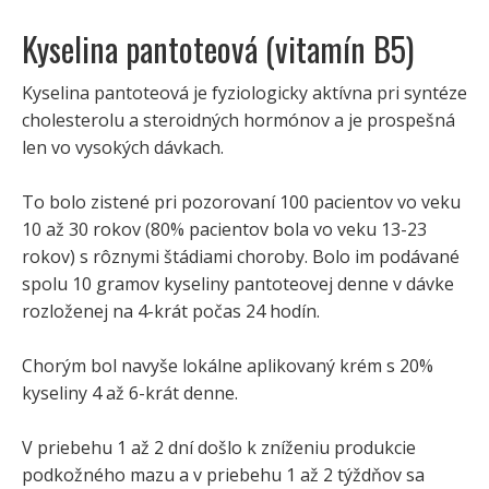
Kyselina pantoteová (vitamín B5)
Kyselina pantoteová je fyziologicky aktívna pri syntéze
cholesterolu a steroidných hormónov a je prospešná
len vo vysokých dávkach.
To bolo zistené pri pozorovaní 100 pacientov vo veku
10 až 30 rokov (80% pacientov bola vo veku 13-23
rokov) s rôznymi štádiami choroby. Bolo im podávané
spolu 10 gramov kyseliny pantoteovej denne v dávke
rozloženej na 4-krát počas 24 hodín.
Chorým bol navyše lokálne aplikovaný krém s 20%
kyseliny 4 až 6-krát denne.
V priebehu 1 až 2 dní došlo k zníženiu produkcie
podkožného mazu a v priebehu 1 až 2 týždňov sa