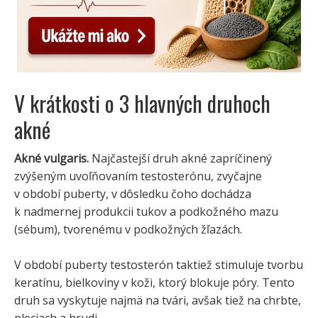
V krátkosti o 3 hlavných druhoch
akné
Akné vulgaris.
Najčastejší druh akné zapríčinený
zvýšeným uvoľňovaním testosterónu, zvyčajne
v období puberty, v dôsledku čoho dochádza
k nadmernej produkcii tukov a podkožného mazu
(sébum), tvorenému v podkožných žľazách.
V období puberty testosterón taktiež stimuluje tvorbu
keratínu, bielkoviny v koži, ktorý blokuje póry. Tento
druh sa vyskytuje najmä na tvári, avšak tiež na chrbte,
pleciach a hrudi.