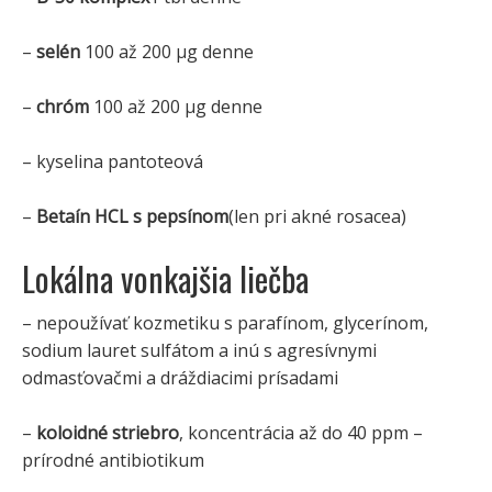
–
selén
100 až 200 μg denne
–
chróm
100 až 200 μg denne
– kyselina pantoteová
–
Betaín HCL s pepsínom
(len pri akné rosacea)
Lokálna vonkajšia liečba
– nepoužívať kozmetiku s parafínom, glycerínom,
sodium lauret sulfátom a inú s agresívnymi
odmasťovačmi a dráždiacimi prísadami
–
koloidné striebro
, koncentrácia až do 40 ppm –
prírodné antibiotikum