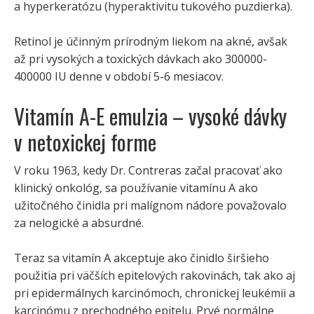
a hyperkeratózu (hyperaktivitu tukového puzdierka).
Retinol je účinným prírodným liekom na akné, avšak
až pri vysokých a toxických dávkach ako 300000-
400000 IU denne v období 5-6 mesiacov.
Vitamín A-E emulzia – vysoké dávky
v netoxickej forme
V roku 1963, kedy Dr. Contreras začal pracovať ako
klinický onkológ, sa používanie vitamínu A ako
užitočného činidla pri malígnom nádore považovalo
za nelogické a absurdné.
Teraz sa vitamín A akceptuje ako činidlo širšieho
použitia pri väčších epitelových rakovinách, tak ako aj
pri epidermálnych karcinómoch, chronickej leukémii a
karcinómu z prechodného epitelu. Prvé normálne