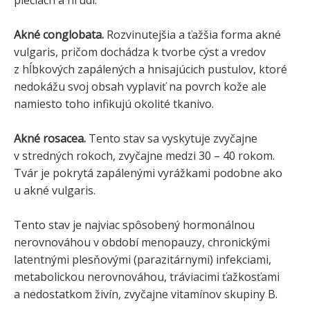
Akné conglobata.
Rozvinutejšia a ťažšia forma akné
vulgaris, pričom dochádza k tvorbe cýst a vredov
z hĺbkových zapálených a hnisajúcich pustulov, ktoré
nedokážu svoj obsah vyplaviť na povrch kože ale
namiesto toho infikujú okolité tkanivo.
Akné rosacea.
Tento stav sa vyskytuje zvyčajne
v stredných rokoch, zvyčajne medzi 30 – 40 rokom.
Tvár je pokrytá zapálenými vyrážkami podobne ako
u akné vulgaris.
Tento stav je najviac spôsobený hormonálnou
nerovnováhou v období menopauzy, chronickými
latentnými plesňovými (parazitárnymi) infekciami,
metabolickou nerovnováhou, tráviacimi ťažkosťami
a nedostatkom živín, zvyčajne vitamínov skupiny B.