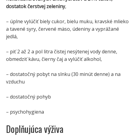
dostatok čerstvej zeleniny
,
– úplne vylúčiť biely cukor, bielu muku, kravské mlieko
a tavené syry, červené mäso, údeniny a vyprážané
jedlá,
– piť 2 až 2 a pol litra čistej nesýtenej vody denne,
obmedziť kávu, čierny čaj a vylúčiť alkohol,
– dostatočný pobyt na slnku (30 minút denne) a na
vzduchu
– dostatočný pohyb
– psychohygiena
Doplňujúca výživa