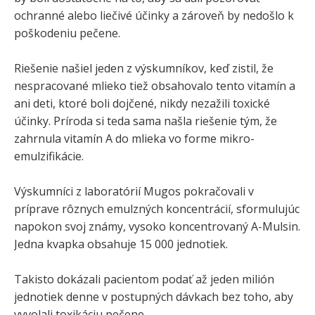
ochranné alebo liečivé účinky a zároveň by nedošlo k
poškodeniu pečene.
Riešenie našiel jeden z výskumníkov, keď zistil, že
nespracované mlieko tiež obsahovalo tento vitamín a
ani deti, ktoré boli dojčené, nikdy nezažili toxické
účinky. Príroda si teda sama našla riešenie tým, že
zahrnula vitamín A do mlieka vo forme mikro-
emulzifikácie.
Výskumníci z laboratórií Mugos pokračovali v
príprave rôznych emulzných koncentrácií, sformulujúc
napokon svoj známy, vysoko koncentrovaný A-Mulsin.
Jedna kvapka obsahuje 15 000 jednotiek.
Takisto dokázali pacientom podať až jeden milión
jednotiek denne v postupných dávkach bez toho, aby
vyvolali toxikáciu pečene.