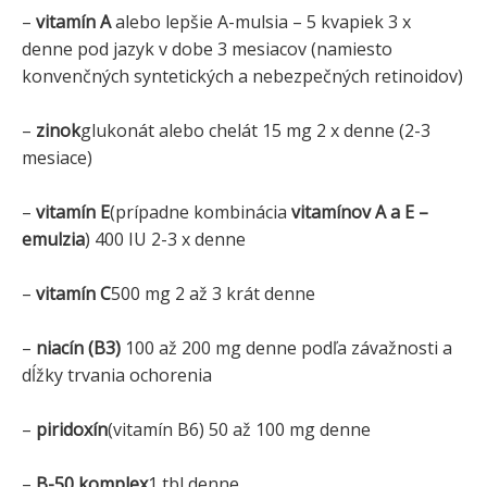
–
vitamín A
alebo lepšie A-mulsia – 5 kvapiek 3 x
denne pod jazyk v dobe 3 mesiacov (namiesto
konvenčných syntetických a nebezpečných retinoidov)
–
zinok
glukonát alebo chelát 15 mg 2 x denne (2-3
mesiace)
–
vitamín E
(prípadne kombinácia
vitamínov A a E –
emulzia
) 400 IU 2-3 x denne
–
vitamín C
500 mg 2 až 3 krát denne
–
niacín (B3)
100 až 200 mg denne podľa závažnosti a
dĺžky trvania ochorenia
–
piridoxín
(vitamín B6) 50 až 100 mg denne
–
B-50 komplex
1 tbl denne