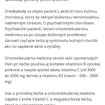
Zriedkakedy sa objaví pacient s akné (či inou kožnou
chorobou), ktorý by netrpel duševnou nerovnováhou,
nadmerným stresom, či psychiatrickými chorobami.
Psychiatrickí pacienti, liečení ortomolekulárnou
medicínou sa po ústupe duševných problémov
zároveň zvyčajne tešia aj vymiznutiu kožných chorôb
ako sú zapálené akné a vyrážky.
Ortomolekulárna medicína okrem skôr spomenutých
živín pri liečbe používa aj komplex vitamínov B vysokej
potencie a navyše vysoké dávky vitamínu C (od 3000
do 5000 mg denne) a vitamínu B3 (niacín – 500 – 3000
mg).
Viac o prírodnej liečbe a ortomolekulárnej medicíne
nájdete v knihe Vitamín C a megaskorbická liečba,
ktorá je v slovenskom jazyku.