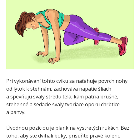
Pri vykonávaní tohto cviku sa naťahuje povrch nohy
od lýtok k stehnám, zachováva napätie šliach
a spevňujú svaly stredu tela, kam patria brušné,
stehenné a sedacie svaly tvoriace oporu chrbtice
a panvy.
Úvodnou pozíciou je plank na vystretých rukách. Bez
toho, aby ste dvíhali boky, prisuňte pravé koleno