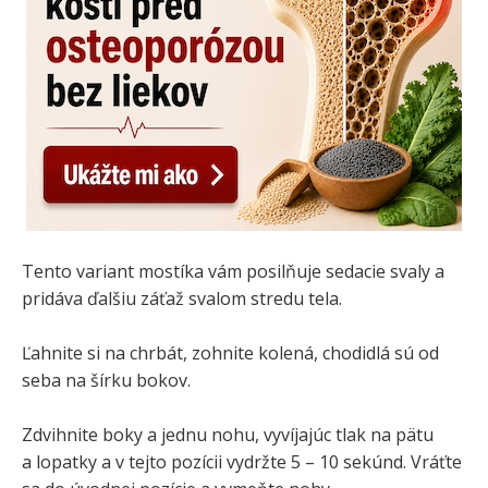
Tento variant mostíka vám posilňuje sedacie svaly a
pridáva ďalšiu záťaž svalom stredu tela.
Ľahnite si na chrbát, zohnite kolená, chodidlá sú od
seba na šírku bokov.
Zdvihnite boky a jednu nohu, vyvíjajúc tlak na pätu
a lopatky a v tejto pozícii vydržte 5 – 10 sekúnd. Vráťte