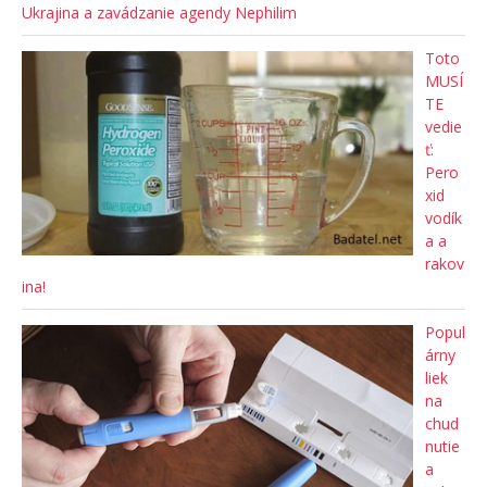
Ukrajina a zavádzanie agendy Nephilim
Toto
MUSÍ
TE
vedie
ť:
Pero
xid
vodík
a a
rakov
ina!
Popul
árny
liek
na
chud
nutie
a