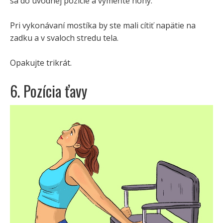
sa do úvodnej pozície a vymeňte nohy.
Pri vykonávaní mostíka by ste mali cítiť napätie na
zadku a v svaloch stredu tela.
Opakujte trikrát.
6. Pozícia ťavy