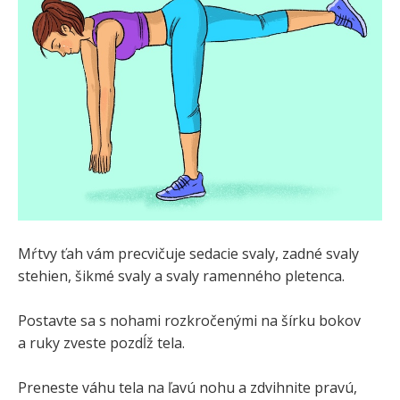
Mŕtvy ťah vám precvičuje sedacie svaly, zadné svaly
stehien, šikmé svaly a svaly ramenného pletenca.
Postavte sa s nohami rozkročenými na šírku bokov
a ruky zveste pozdĺž tela.
Preneste váhu tela na ľavú nohu a zdvihnite pravú,