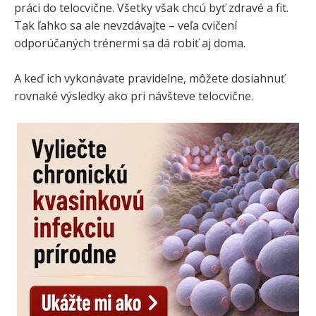
práci do telocvične. Všetky však chcú byť zdravé a fit.
Tak ľahko sa ale nevzdávajte – veľa cvičení
odporúčaných trénermi sa dá robiť aj doma.
A keď ich vykonávate pravidelne, môžete dosiahnuť
rovnaké výsledky ako pri návšteve telocvične.