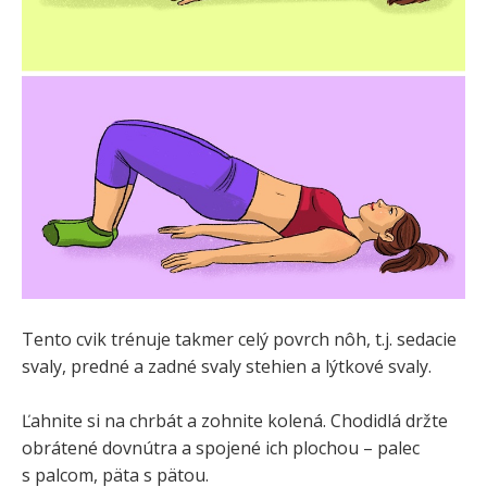
Tento cvik trénuje takmer celý povrch nôh, t.j. sedacie
svaly, predné a zadné svaly stehien a lýtkové svaly.
Ľahnite si na chrbát a zohnite kolená. Chodidlá držte
obrátené dovnútra a spojené ich plochou – palec
s palcom, päta s pätou.