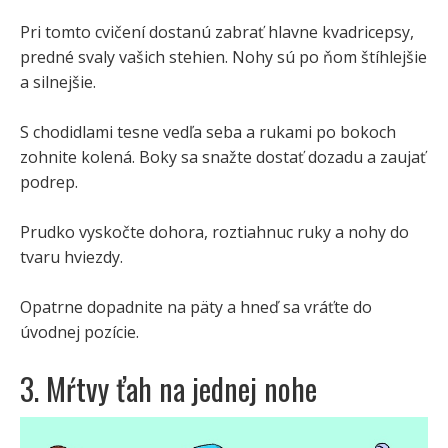
Pri tomto cvičení dostanú zabrať hlavne kvadricepsy,
predné svaly vašich stehien. Nohy sú po ňom štíhlejšie
a silnejšie.
S chodidlami tesne vedľa seba a rukami po bokoch
zohnite kolená. Boky sa snažte dostať dozadu a zaujať
podrep.
Prudko vyskočte dohora, roztiahnuc ruky a nohy do
tvaru hviezdy.
Opatrne dopadnite na päty a hneď sa vráťte do
úvodnej pozície.
3. Mŕtvy ťah na jednej nohe