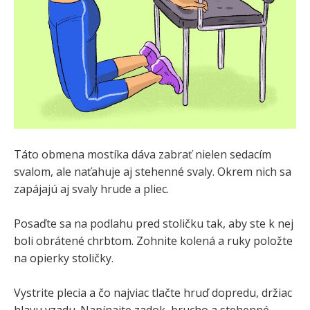
Táto obmena mostíka dáva zabrať nielen sedacím
svalom, ale naťahuje aj stehenné svaly. Okrem nich sa
zapájajú aj svaly hrude a pliec.
Posaďte sa na podlahu pred stoličku tak, aby ste k nej
boli obrátené chrbtom. Zohnite kolená a ruky položte
na opierky stoličky.
Vystrite plecia a čo najviac tlačte hruď dopredu, držiac
hlavu vzadu. Napínajte zadok, brucho a stehenné