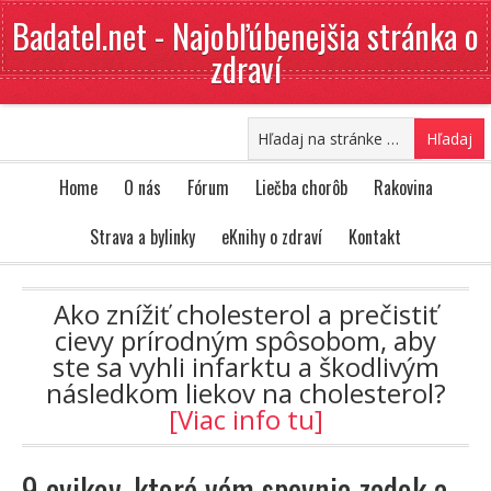
Badatel.net - Najobľúbenejšia stránka o
zdraví
Home
O nás
Fórum
Liečba chorôb
Rakovina
Strava a bylinky
eKnihy o zdraví
Kontakt
Ako znížiť cholesterol a prečistiť
cievy prírodným spôsobom, aby
ste sa vyhli infarktu a škodlivým
následkom liekov na cholesterol?
[Viac info tu]
9 cvikov, ktoré vám spevnia zadok a