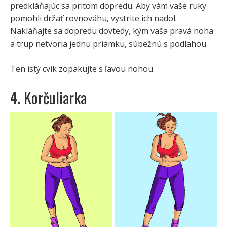
predkláňajúc sa pritom dopredu. Aby vám vaše ruky
pomohli držať rovnováhu, vystrite ich nadol.
Nakláňajte sa dopredu dovtedy, kým vaša pravá noha
a trup netvoria jednu priamku, súbežnú s podlahou.
Ten istý cvik zopakujte s ľavou nohou.
4. Korčuliarka