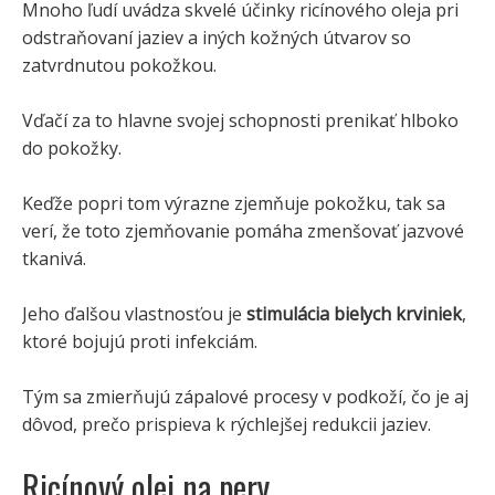
Mnoho ľudí uvádza skvelé účinky ricínového oleja pri
odstraňovaní jaziev a iných kožných útvarov so
zatvrdnutou pokožkou.
Vďačí za to hlavne svojej schopnosti prenikať hlboko
do pokožky.
Keďže popri tom výrazne zjemňuje pokožku, tak sa
verí, že toto zjemňovanie pomáha zmenšovať jazvové
tkanivá.
Jeho ďalšou vlastnosťou je
stimulácia bielych krviniek
,
ktoré bojujú proti infekciám.
Tým sa zmierňujú zápalové procesy v podkoží, čo je aj
dôvod, prečo prispieva k rýchlejšej redukcii jaziev.
Ricínový olej na pery