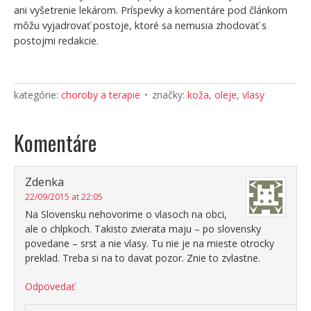
ani vyšetrenie lekárom. Príspevky a komentáre pod článkom
môžu vyjadrovať postoje, ktoré sa nemusia zhodovať s
postojmi redakcie.
kategórie:
choroby a terapie
značky:
koža
,
oleje
,
vlasy
Komentáre
Zdenka
22/09/2015 at 22:05
Na Slovensku nehovorime o vlasoch na obci,
ale o chlpkoch. Takisto zvierata maju – po slovensky
povedane – srst a nie vlasy. Tu nie je na mieste otrocky
preklad. Treba si na to davat pozor. Znie to zvlastne.
Odpovedať