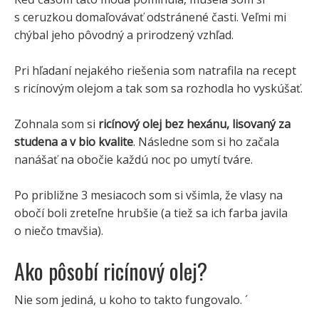
s ceruzkou domaľovávať odstránené časti. Veľmi mi
chýbal jeho pôvodný a prirodzený vzhľad.
Pri hľadaní nejakého riešenia som natrafila na recept
s ricínovým olejom a tak som sa rozhodla ho vyskúšať.
Zohnala som si
ricínový olej bez hexánu, lisovaný za
studena a v bio kvalite
. Následne som si ho začala
nanášať na obočie každú noc po umytí tváre.
Po približne 3 mesiacoch som si všimla, že vlasy na
obočí boli zreteľne hrubšie (a tiež sa ich farba javila
o niečo tmavšia).
Ako pôsobí ricínový olej?
Nie som jediná, u koho to takto fungovalo. ´