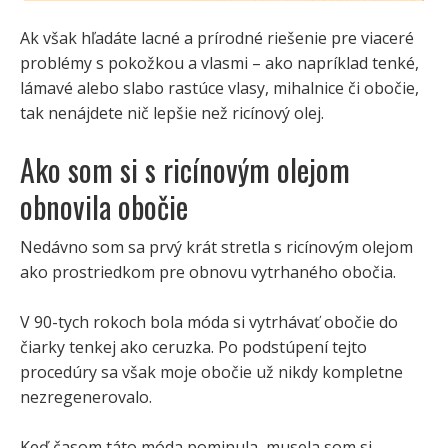
Ak však hľadáte lacné a prírodné riešenie pre viaceré
problémy s pokožkou a vlasmi – ako napríklad tenké,
lámavé alebo slabo rastúce vlasy, mihalnice či obočie,
tak nenájdete nič lepšie než ricínový olej.
Ako som si s ricínovým olejom
obnovila obočie
Nedávno som sa prvý krát stretla s ricínovým olejom
ako prostriedkom pre obnovu vytrhaného obočia.
V 90-tych rokoch bola móda si vytrhávať obočie do
čiarky tenkej ako ceruzka. Po podstúpení tejto
procedúry sa však moje obočie už nikdy kompletne
nezregenerovalo.
Keď časom táto móda pominula, musela som si