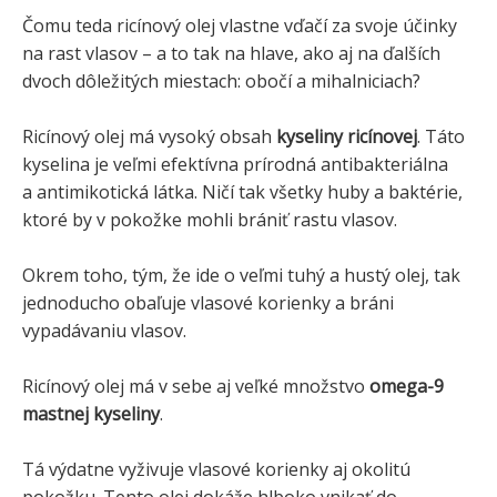
Čomu teda ricínový olej vlastne vďačí za svoje účinky
na rast vlasov – a to tak na hlave, ako aj na ďalších
dvoch dôležitých miestach: obočí a mihalniciach?
Ricínový olej má vysoký obsah
kyseliny ricínovej
. Táto
kyselina je veľmi efektívna prírodná antibakteriálna
a antimikotická látka. Ničí tak všetky huby a baktérie,
ktoré by v pokožke mohli brániť rastu vlasov.
Okrem toho, tým, že ide o veľmi tuhý a hustý olej, tak
jednoducho obaľuje vlasové korienky a bráni
vypadávaniu vlasov.
Ricínový olej má v sebe aj veľké množstvo
omega-9
mastnej kyseliny
.
Tá výdatne vyživuje vlasové korienky aj okolitú
pokožku. Tento olej dokáže hlboko vnikať do