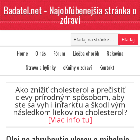
Badatel.net - Najobľúbenejšia stránka o
zdraví
Home
O nás
Fórum
Liečba chorôb
Rakovina
Strava a bylinky
eKnihy o zdraví
Kontakt
Ako znížiť cholesterol a prečistiť
cievy prírodným spôsobom, aby
ste sa vyhli infarktu a škodlivým
následkom liekov na cholesterol?
[Viac info tu]
Olej na zhrubnutie vlasov a mihalníc.