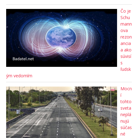
Čo je
Schu
mann
ova
rezon
ancia
a ako
súvisí
s
ľudsk
ým vedomím
Mocn
í
tohto
sveta
neplá
nujú
súčas
né