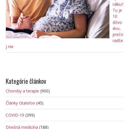
rálku?
Tu je
10
dôvo
dov,
prečo
radše
j nie
Kategórie článkov
Choroby a terapie
(900)
Články čitateľov
(45)
COVID-19
(399)
Dnešná medicína
(188)