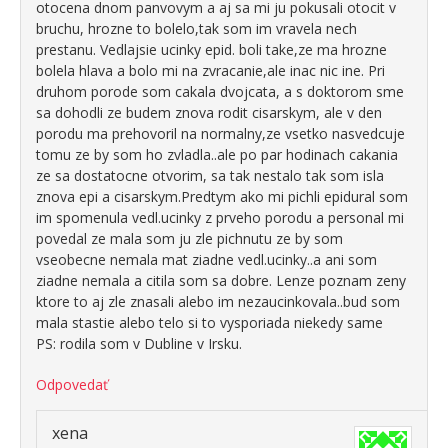
otocena dnom panvovym a aj sa mi ju pokusali otocit v
bruchu, hrozne to bolelo,tak som im vravela nech
prestanu. Vedlajsie ucinky epid. boli take,ze ma hrozne
bolela hlava a bolo mi na zvracanie,ale inac nic ine. Pri
druhom porode som cakala dvojcata, a s doktorom sme
sa dohodli ze budem znova rodit cisarskym, ale v den
porodu ma prehovoril na normalny,ze vsetko nasvedcuje
tomu ze by som ho zvladla..ale po par hodinach cakania
ze sa dostatocne otvorim, sa tak nestalo tak som isla
znova epi a cisarskym.Predtym ako mi pichli epidural som
im spomenula vedl.ucinky z prveho porodu a personal mi
povedal ze mala som ju zle pichnutu ze by som
vseobecne nemala mat ziadne vedl.ucinky..a ani som
ziadne nemala a citila som sa dobre. Lenze poznam zeny
ktore to aj zle znasali alebo im nezaucinkovala..bud som
mala stastie alebo telo si to vysporiada niekedy same
PS: rodila som v Dubline v Irsku.
Odpovedať
xena