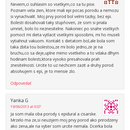
Neviem,ci suhlasim so vsetkym,co sa tu pise.
Poznam vela zien, ktore mali epi pocas porodu a nemozu
si vynachvalit. Moj prvy porod bol velmi tazky, bez epi.
Bolesti dosahovali taky stupňoven, ze som si priala
umriet, bolo to neznesitelne. Nakoniec po snahe vsetkych
pomoct mi dieta vytlacit vsetkymi sposobmi, mi ho museli
vytiahnut vakuom. Kontakt s dietatom bol,ale bola som
taka zbita tou bolestou,ze mi bolo jedno,ze je na
bruchu,co sa deje,uplne mimo vsetkeho a to vdaka dlhym
hodinam bolesti,ktora vysoko presahovala prah
znesitelnosti. Urcite to uz nechcem zazit a druhy porod
absolvujem s epi, je to mensie zlo.
Odpovedať
Yanka G
19/06/2013 at 0:07
Ja som mala oba porody s epidural a cisarske.
Mrzelo ma ze,si neuzijem moj prvy porod ako prirodzeny
ako zena,ale na vyber som urcite nemala. Dcerka bola