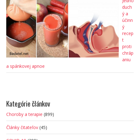
Jedno
duch
ý a
účinn
ý
recep
t
proti
chráp
aniu
a spánkovej apnoe
Kategórie článkov
Choroby a terapie
(899)
Články čitateľov
(45)