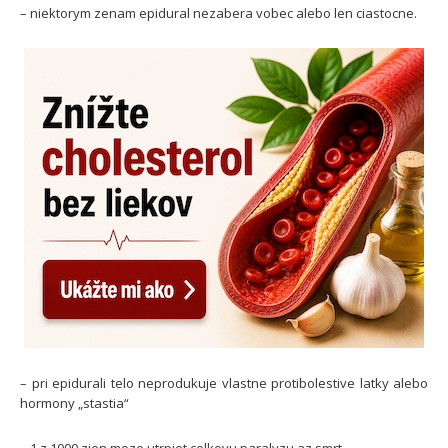
– niektorym zenam epidural nezabera vobec alebo len ciastocne.
– pri epidurali telo neprodukuje vlastne protibolestive latky alebo
hormony „stastia“
– 1 z 1000 zien moze utrpiet celkovu paralyzu az smrt