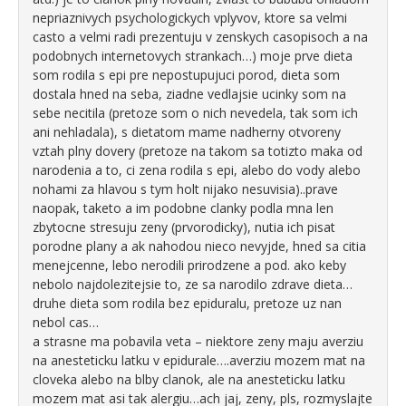
nepriaznivych psychologickych vplyvov, ktore sa velmi
casto a velmi radi prezentuju v zenskych casopisoch a na
podobnych internetovych strankach…) moje prve dieta
som rodila s epi pre nepostupujuci porod, dieta som
dostala hned na seba, ziadne vedlajsie ucinky som na
sebe necitila (pretoze som o nich nevedela, tak som ich
ani nehladala), s dietatom mame nadherny otvoreny
vztah plny dovery (pretoze na takom sa totizto maka od
narodenia a to, ci zena rodila s epi, alebo do vody alebo
nohami za hlavou s tym holt nijako nesuvisia)..prave
naopak, taketo a im podobne clanky podla mna len
zbytocne stresuju zeny (prvorodicky), nutia ich pisat
porodne plany a ak nahodou nieco nevyjde, hned sa citia
menejcenne, lebo nerodili prirodzene a pod. ako keby
nebolo najdolezitejsie to, ze sa narodilo zdrave dieta…
druhe dieta som rodila bez epiduralu, pretoze uz nan
nebol cas…
a strasne ma pobavila veta – niektore zeny maju averziu
na anesteticku latku v epidurale….averziu mozem mat na
cloveka alebo na blby clanok, ale na anesteticku latku
mozem mat asi tak alergiu…ach jaj, zeny, pls, rozmyslajte