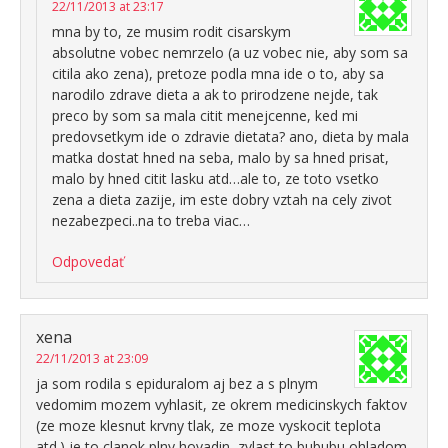
22/11/2013 at 23:17
mna by to, ze musim rodit cisarskym
absolutne vobec nemrzelo (a uz vobec nie, aby som sa
citila ako zena), pretoze podla mna ide o to, aby sa
narodilo zdrave dieta a ak to prirodzene nejde, tak
preco by som sa mala citit menejcenne, ked mi
predovsetkym ide o zdravie dietata? ano, dieta by mala
matka dostat hned na seba, malo by sa hned prisat,
malo by hned citit lasku atd…ale to, ze toto vsetko
zena a dieta zazije, im este dobry vztah na cely zivot
nezabezpeci..na to treba viac…
Odpovedať
xena
22/11/2013 at 23:09
ja som rodila s epiduralom aj bez a s plnym
vedomim mozem vyhlasit, ze okrem medicinskych faktov
(ze moze klesnut krvny tlak, ze moze vyskocit teplota
atd.) je to clanok plny hovadin, zvlast to bububu ohladom