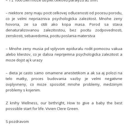
– niektore zeny maju pocit celkovej odlucenosti od pocesu porodu,
co je velmi nepriazniva psychologicka zalezitost. Mnohe zeny
hovoria, ze sa citili ako kopa masa. Porod sa stava
denaturalizovanou zalezitostou, bez pocitu zodpovednosti,
zenskosti, sebavedomia, pocitu poslania materstva
– Mnohe zeny musia pd vplyvom epiduralu rodit pomocou vakua
alebo kliestov, co je dalsia neprijemna psychologicka zalezitost a
moze dojst aj k urazy
– dieta je casto samo omamene anestetikom a ak sa aj polozi na
telo matky, proces budovania vazby je velmi negativne
ovplyvneny, co moze sposobit mnohe problemy, medziinym
problemy s kojenim.
Z knihy
Wellness, our birthright, How to give a baby the best
posssible start for life. Vivien Clere Green.
S pozdravom