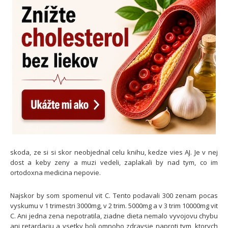
skoda, ze si si skor neobjednal celu knihu, kedze vies AJ. Je v nej
dost a keby zeny a muzi vedeli, zaplakali by nad tym, co im
ortodoxna medicina nepovie.
Najskor by som spomenul vit C. Tento podavali 300 zenam pocas
vyskumu v 1 trimestri 3000mg, v 2 trim. 5000mg a v 3 trim 10000mg vit
C. Ani jedna zena nepotratila, ziadne dieta nemalo vyvojovu chybu
ani retardaciu a vsetky boli omnoho zdravsie naproti tym, ktorych