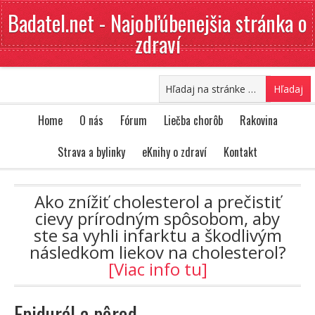
Badatel.net - Najobľúbenejšia stránka o
zdraví
Home
O nás
Fórum
Liečba chorôb
Rakovina
Strava a bylinky
eKnihy o zdraví
Kontakt
Ako znížiť cholesterol a prečistiť
cievy prírodným spôsobom, aby
ste sa vyhli infarktu a škodlivým
následkom liekov na cholesterol?
[Viac info tu]
Epidurál a pôrod