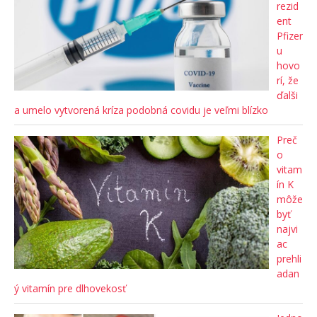
rezid
ent
Pfizer
u
hovo
rí, že
ďalši
a umelo vytvorená kríza podobná covidu je veľmi blízko
Preč
o
vitam
ín K
môže
byť
najvi
ac
prehli
adan
ý vitamín pre dlhovekosť