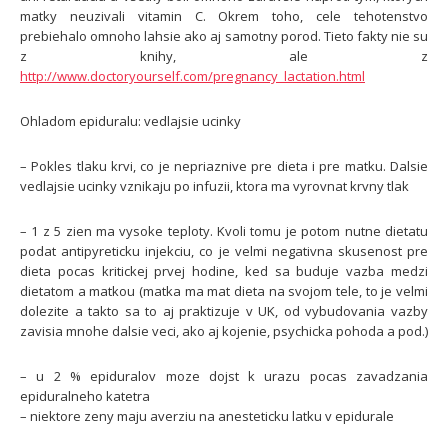
matky neuzivali vitamin C. Okrem toho, cele tehotenstvo
prebiehalo omnoho lahsie ako aj samotny porod. Tieto fakty nie su
z knihy, ale z
http://www.doctoryourself.com/pregnancy_lactation.html
Ohladom epiduralu:
vedlajsie ucinky
– Pokles tlaku krvi, co je nepriaznive pre dieta i pre matku. Dalsie
vedlajsie ucinky vznikaju po infuzii, ktora ma vyrovnat krvny tlak
– 1 z 5 zien ma vysoke teploty. Kvoli tomu je potom nutne dietatu
podat antipyreticku injekciu, co je velmi negativna skusenost pre
dieta pocas kritickej prvej hodine, ked sa buduje vazba medzi
dietatom a matkou (matka ma mat dieta na svojom tele, to je velmi
dolezite a takto sa to aj praktizuje v UK, od vybudovania vazby
zavisia mnohe dalsie veci, ako aj kojenie, psychicka pohoda a pod.)
– u 2 % epiduralov moze dojst k urazu pocas zavadzania
epiduralneho katetra
– niektore zeny maju averziu na anesteticku latku v epidurale