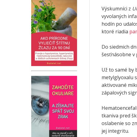
Výskumníci z
Un
vyvolaných infa
hodín po udalo
ktoré riadia
pa
Do siedmich dn
šesťnásobne v 
Už to samé by b
metylglyoxalu s
aktivované mik
zápalových sig
Hematoencefali
tkaniva pred šk
oslabenie so zn
jej integritu.