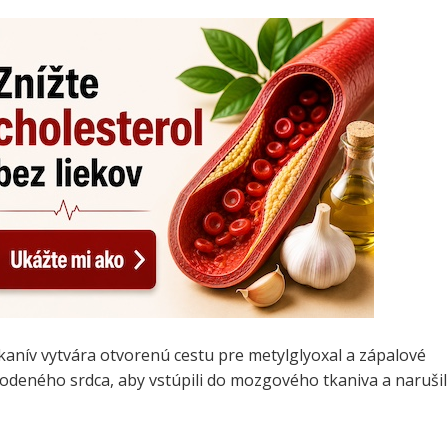
kanív vytvára otvorenú cestu pre metylglyoxal a zápalové
odeného srdca, aby vstúpili do mozgového tkaniva a narušil