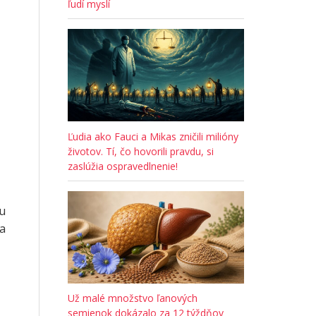
ľudí myslí
Ľudia ako Fauci a Mikas zničili milióny
životov. Tí, čo hovorili pravdu, si
zaslúžia ospravedlnenie!
gu
ra
Už malé množstvo ľanových
semienok dokázalo za 12 týždňov