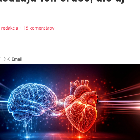
:
redakcia
15 komentárov