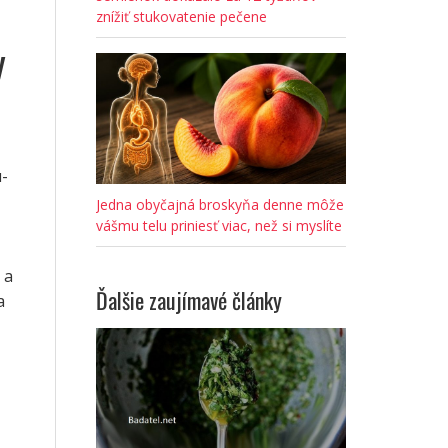
znížiť stukovatenie pečene
y
u-
Jedna obyčajná broskyňa denne môže
vášmu telu priniesť viac, než si myslíte
 a
Ďalšie zaujímavé články
a