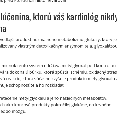
, pred ktorou ich nikto nevaroval.
zlúčenina, ktorú váš kardiológ nikd
na
 vedľajší produkt normálneho metabolizmu glukózy, ktorý je
alizovaný vlastným detoxikačným enzýmom tela, glyoxalázo
dmienok tento systém udržiava metylglyoxal pod kontrolou.
tvára dokonalú búrku, ktorá spúšťa ischémiu, oxidačný stres
vú reakciu, ktorá súčasne zvyšuje produkciu metylglyoxalu 
uje schopnosť tela ho rozkladať.
retečenie metylglyoxalu a jeho následných metabolitov,
h ako koncové produkty pokročilej glykácie, do krvného
iec do mozgu.