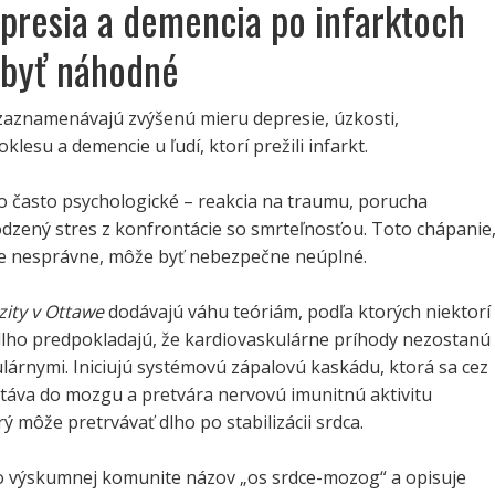
presia a demencia po infarktoch
 byť náhodné
 zaznamenávajú zvýšenú mieru depresie, úzkosti,
lesu a demencie u ľudí, ktorí prežili infarkt.
lo často psychologické – reakcia na traumu, porucha
odzený stres z konfrontácie so smrteľnosťou. Toto chápanie
lne nesprávne, môže byť nebezpečne neúplné.
zity v Ottawe
dodávajú váhu teóriám, podľa ktorých niektorí
dlho predpokladajú, že kardiovaskulárne príhody nezostanú
lárnymi. Iniciujú systémovú zápalovú kaskádu, ktorá sa cez
táva do mozgu a pretvára nervovú imunitnú aktivitu
 môže pretrvávať dlho po stabilizácii srdca.
o výskumnej komunite názov „os srdce-mozog“ a opisuje