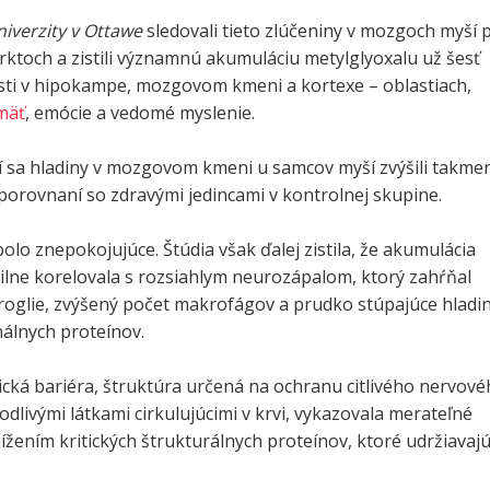
iverzity v Ottawe
sledovali tieto zlúčeniny v mozgoch myší 
rktoch a zistili významnú akumuláciu metylglyoxalu už šesť
sti v hipokampe, mozgovom kmeni a kortexe – oblastiach,
mäť
, emócie a vedomé myslenie.
í sa hladiny v mozgovom kmeni u samcov myší zvýšili takme
porovnaní so zdravými jedincami v kontrolnej skupine.
olo znepokojujúce. Štúdia však ďalej zistila, že akumulácia
ilne korelovala s rozsiahlym neurozápalom, ktorý zahŕňal
roglie, zvýšený počet makrofágov a prudko stúpajúce hladi
nálnych proteínov.
cká bariéra, štruktúra určená na ochranu citlivého nervov
odlivými látkami cirkulujúcimi v krvi, vykazovala merateľné
ížením kritických štrukturálnych proteínov, ktoré udržiavaj