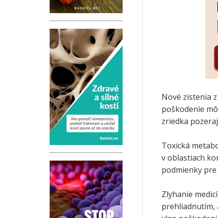
Nové zistenia 
poškodenie môž
zriedka pozera
Toxická metabo
v oblastiach ko
podmienky pre 
Zlyhanie medicí
prehliadnutím, a