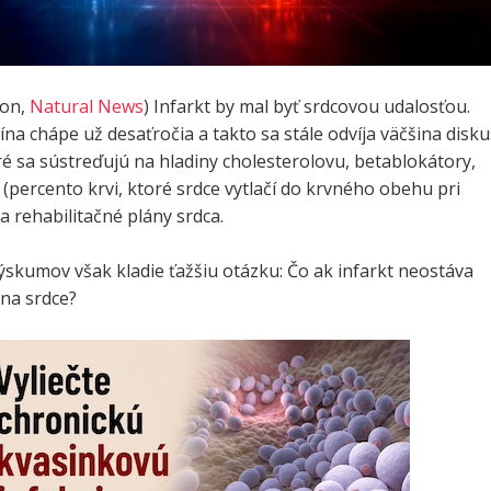
son,
Natural News
) Infarkt by mal byť srdcovou udalosťou.
na chápe už desaťročia a takto sa stále odvíja väčšina disku
ré sa sústreďujú na hladiny cholesterolovu, betablokátory,
 (percento krvi, ktoré srdce vytlačí do krvného obehu pri
 rehabilitačné plány srdca.
ýskumov však kladie ťažšiu otázku: Čo ak infarkt neostáva
 na srdce?