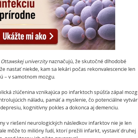
z
Ottawskej univerzity
naznačujú, že skutočné dlhodobé
e nastať niekde, kam sa lekári počas rekonvalescencie len
jú – v samotnom mozgu.
lická zlúčenina vznikajúca po infarktoch spúšťa zápal moz
ntrolujúcich náladu, pamäť a myslenie, čo potenciálne vytvá
depresiu, kognitívny pokles a dokonca aj demenciu.
ny v riešení neurologických následkov infarktov nie je len
le môže to milióny ľudí, ktorí prežili infarkt, vystaviť druhej