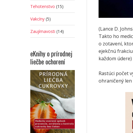
Tehotenstvo
(15)
Vakcíny
(5)
(Lance D. John
Zaujímavosti
(14)
Takto ho medicí
o zotavení, kto
ejekčnú frakciu
eKnihy o prírodnej
každom údere) a
liečbe ochorení
Rastúci počet v
ohraničený len