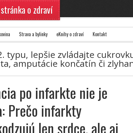
 stránka o zdraví
kovina
Strava a bylinky
eKnihy o zdraví
Kontakt
. typu, lepšie zvládajte cukrovku
a, amputácie končatín či zlyhan
ia po infarkte nie je
: Prečo infarkty
odzujú len srdce, ale aj