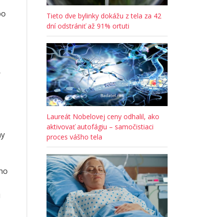
po
Tieto dve bylinky dokážu z tela za 42
dní odstrániť až 91% ortuti
r
Laureát Nobelovej ceny odhalil, ako
aktivovať autofágiu – samočistiaci
ny
proces vášho tela
ého
ú