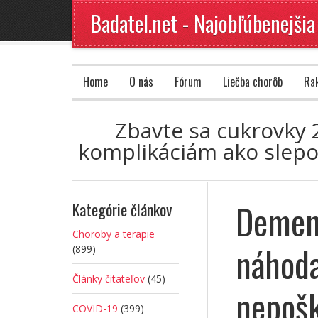
Badatel.net - Najobľúbenejšia
Home
O nás
Fórum
Liečba chorôb
Ra
Zbavte sa cukrovky 2
komplikáciám ako slepot
Demenc
Kategórie článkov
Choroby a terapie
náhoda
(899)
Články čitateľov
(45)
nepošk
COVID-19
(399)