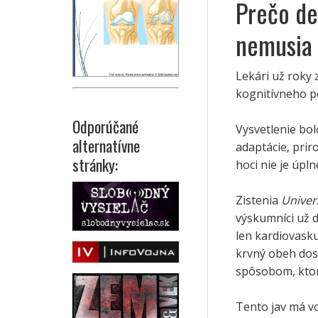
Prečo de
nemusia
Lekári už roky
kognitívneho pok
Odporúčané
Vysvetlenie bo
alternatívne
adaptácie, prir
stránky:
hoci nie je úp
Zistenia
Univer
výskumníci už 
len kardiovasku
krvný obeh dos
spôsobom, ktorý
Tento jav má v