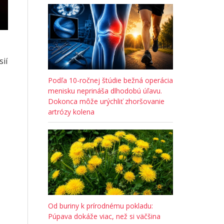
sií
Podľa 10-ročnej štúdie bežná operácia
menisku neprináša dlhodobú úľavu.
Dokonca môže urýchliť zhoršovanie
artrózy kolena
Od buriny k prírodnému pokladu:
Púpava dokáže viac, než si väčšina