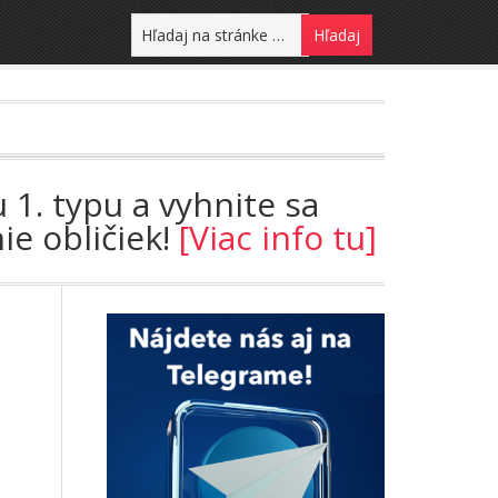
 1. typu a vyhnite sa
ie obličiek!
[Viac info tu]