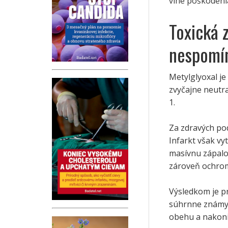
vlne poškodenia
Toxická 
nespomí
Metylglyoxal je
zvyčajne neutr
1.
Za zdravých po
Infarkt však vy
masívnu zápalo
zároveň ochrom
Výsledkom je p
súhrnne známyc
obehu a nakon