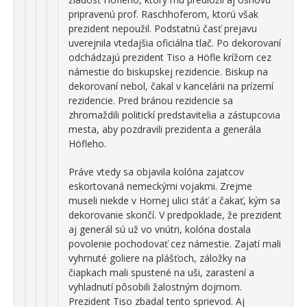
pripravenú prof. Raschhoferom, ktorú však
prezident nepoužil. Podstatnú časť prejavu
uverejnila vtedajšia oficiálna tlač. Po dekorovaní
odchádzajú prezident Tiso a Höfle krížom cez
námestie do biskupskej rezidencie. Biskup na
dekorovaní nebol, čakal v kancelárii na prízemí
rezidencie. Pred bránou rezidencie sa
zhromaždili politickí predstavitelia a zástupcovia
mesta, aby pozdravili prezidenta a generála
Höfleho.
Práve vtedy sa objavila kolóna zajatcov
eskortovaná nemeckými vojakmi. Zrejme
museli niekde v Hornej ulici stáť a čakať, kým sa
dekorovanie skončí. V predpoklade, že prezident
aj generál sú už vo vnútri, kolóna dostala
povolenie pochodovať cez námestie. Zajatí mali
vyhrnuté goliere na plášťoch, záložky na
čiapkach mali spustené na uši, zarastení a
vyhladnutí pôsobili žalostným dojmom.
Prezident Tiso zbadal tento sprievod. Aj