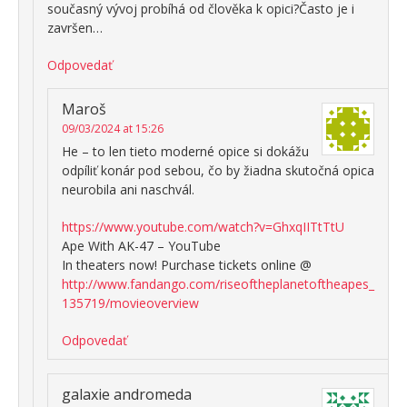
současný vývoj probíhá od člověka k opici?Často je i
završen…
Odpovedať
Maroš
09/03/2024 at 15:26
He – to len tieto moderné opice si dokážu
odpíliť konár pod sebou, čo by žiadna skutočná opica
neurobila ani naschvál.
https://www.youtube.com/watch?v=GhxqIITtTtU
Ape With AK-47 – YouTube
In theaters now! Purchase tickets online @
http://www.fandango.com/riseoftheplanetoftheapes_
135719/movieoverview
Odpovedať
galaxie andromeda