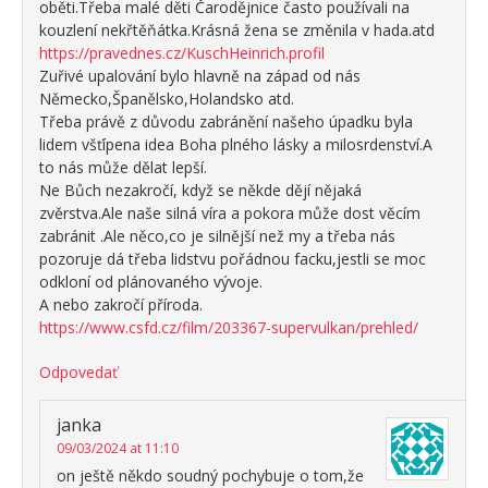
oběti.Třeba malé děti Čarodějnice často používali na
kouzlení nekřtěňátka.Krásná žena se změnila v hada.atd
https://pravednes.cz/KuschHeinrich.profil
Zuřivé upalování bylo hlavně na západ od nás
Německo,Španělsko,Holandsko atd.
Třeba právě z důvodu zabránění našeho úpadku byla
lidem všťípena idea Boha plného lásky a milosrdenství.A
to nás může dělat lepší.
Ne Bůch nezakročí, když se někde dějí nějaká
zvěrstva.Ale naše silná víra a pokora může dost věcím
zabránit .Ale něco,co je silnější než my a třeba nás
pozoruje dá třeba lidstvu pořádnou facku,jestli se moc
odkloní od plánovaného vývoje.
A nebo zakročí příroda.
https://www.csfd.cz/film/203367-supervulkan/prehled/
Odpovedať
janka
09/03/2024 at 11:10
on ještě někdo soudný pochybuje o tom,že