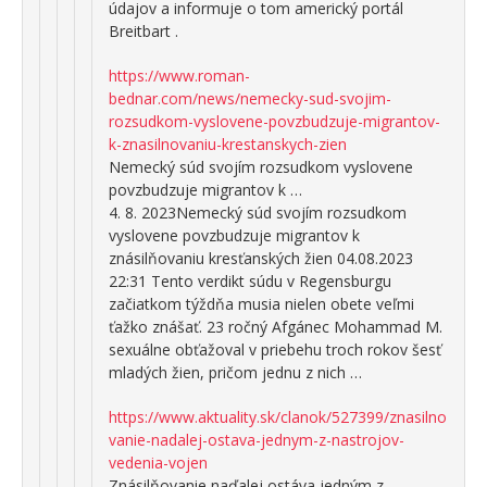
údajov a informuje o tom americký portál
Breitbart .
https://www.roman-
bednar.com/news/nemecky-sud-svojim-
rozsudkom-vyslovene-povzbudzuje-migrantov-
k-znasilnovaniu-krestanskych-zien
Nemecký súd svojím rozsudkom vyslovene
povzbudzuje migrantov k …
4. 8. 2023Nemecký súd svojím rozsudkom
vyslovene povzbudzuje migrantov k
znásilňovaniu kresťanských žien 04.08.2023
22:31 Tento verdikt súdu v Regensburgu
začiatkom týždňa musia nielen obete veľmi
ťažko znášať. 23 ročný Afgánec Mohammad M.
sexuálne obťažoval v priebehu troch rokov šesť
mladých žien, pričom jednu z nich …
https://www.aktuality.sk/clanok/527399/znasilno
vanie-nadalej-ostava-jednym-z-nastrojov-
vedenia-vojen
Znásilňovanie naďalej ostáva jedným z