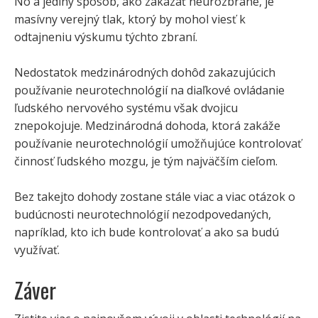
No a jediný spôsob, ako zakázať neurozbrane, je
masívny verejný tlak, ktorý by mohol viesť k
odtajneniu výskumu týchto zbraní.
Nedostatok medzinárodných dohôd zakazujúcich
používanie neurotechnológií na diaľkové ovládanie
ľudského nervového systému však dvojicu
znepokojuje. Medzinárodná dohoda, ktorá zakáže
používanie neurotechnológií umožňujúce kontrolovať
činnosť ľudského mozgu, je tým najväčším cieľom.
Bez takejto dohody zostane stále viac a viac otázok o
budúcnosti neurotechnológií nezodpovedaných,
napríklad, kto ich bude kontrolovať a ako sa budú
využívať.
Záver