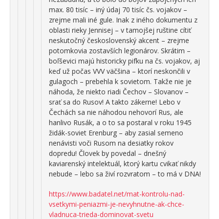
max. 80 tisíc – iný údaj 70 tisíc čs. vojakov –
zrejme mali iné gule. Inak z iného dokumentu z
oblasti rieky Jennisej – v tamojšej ruštine cítiť
neskutočný československý akcent – zrejme
potomkovia zostavších legionárov. Skrátim –
boľševici majú historicky pifku na čs. vojakov, aj
keď už počas VVV väčšina – ktorí neskončili v
gulagoch – prebehla k sovietom. Takže nie je
náhoda, že niekto riadi Čechov – Slovanov –
srať sa do Rusov! A takto zákerne! Lebo v
Čechách sa nie náhodou nehovorí Rus, ale
hanlivo Rusák, a o to sa postaral v roku 1945
židák-soviet Erenburg – aby zasial semeno
nenávisti voči Rusom na desiatky rokov
dopredu! Človek by povedal – dnešný
kaviarenský intelektuál, ktorý kartu cvikať nikdy
nebude – lebo sa živí rozvratom – to má v DNA!
https://www.badatel.net/mat-kontrolu-nad-
vsetkymi-peniazmi-je-nevyhnutne-ak-chce-
vladnuca-trieda-dominovat-svetu