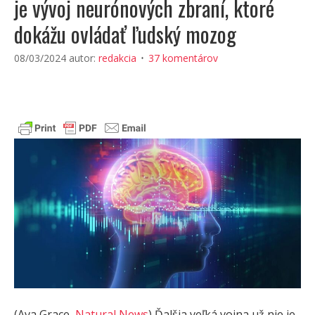
je vývoj neurónových zbraní, ktoré
dokážu ovládať ľudský mozog
08/03/2024
autor:
redakcia
37 komentárov
(Ava Grace,
Natural News
) Ďalšia veľká vojna už nie je