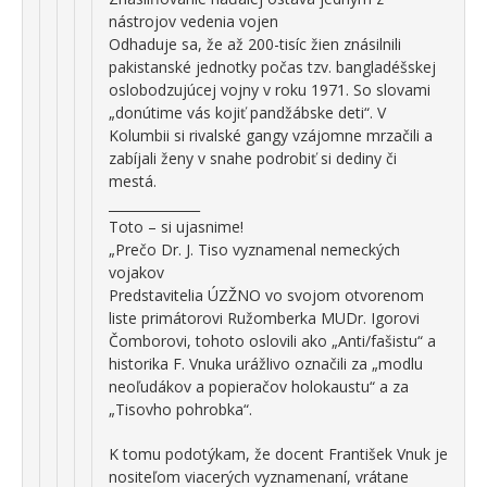
nástrojov vedenia vojen
Odhaduje sa, že až 200-tisíc žien znásilnili
pakistanské jednotky počas tzv. bangladéšskej
oslobodzujúcej vojny v roku 1971. So slovami
„donútime vás kojiť pandžábske deti“. V
Kolumbii si rivalské gangy vzájomne mrzačili a
zabíjali ženy v snahe podrobiť si dediny či
mestá.
______________
Toto – si ujasnime!
„Prečo Dr. J. Tiso vyznamenal nemeckých
vojakov
Predstavitelia ÚZŽNO vo svojom otvorenom
liste primátorovi Ružomberka MUDr. Igorovi
Čomborovi, tohoto oslovili ako „Anti/fašistu“ a
historika F. Vnuka urážlivo označili za „modlu
neoľudákov a popieračov holokaustu“ a za
„Tisovho pohrobka“.
K tomu podotýkam, že docent František Vnuk je
nositeľom viacerých vyznamenaní, vrátane