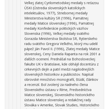
Veľkej zlatej Cyrilometodskej medaily s reťazou
ÚSKI (Ústredia slovenských katolíckych
intelektuálov, 1977), Striebornej medaily
Ministerstva kultúry SR (1996), Pamätnej
medaily Matice slovenskej (1996), Pamätnej
medaily Konfederácie politických väzňov
Slovenska (1996), Veľkej medaily svätého
Gorazda Ministerstva školstva SR, Rytierskeho
radu svätého Gregora Veľkého, ktorý mu udelil
pápež Ján Pavol II. (1996), Zlatej medaily Matice
slovenskej, Ceny Daniela Rapanta na rok 2001 a
ďalších ocenení. Prednášal na Bohosloveckej
fakulte UK v Bratislave, kde obhájil docentúru z
cirkevných dejín a patrí medzi najplodnejších
slovenských historikov a publicistov. Napísal
obrovské množstvo monografií, štúdií, článkov
a recenzií. Bol zvolený za riadneho člena
Slovenského ústavu v Ríme, Predsedníctva
Matice slovenskej, Slovenského historického
ústavu Matice slovenskej a redakčnej rady
Slováka v Amerike, Slovak Studies, Historického