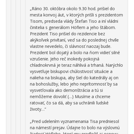
„Ráno 30. októbra okolo 9.30 hod. prišiel do
mesta konvoj áut, v ktorých prišli s prezidentom
Tisom, predseda vlády Štefan Tiso a iní vládni
činitelia s generálom Höflem a jeho štábom.
Prezident Tiso prišiel do rezidencie bez
akýkoľvek privítaní, veď sa do poslednej chvíle
vlastne nevedelo, či slávnosť naozaj bude.
Prezident bol dojatý a bolo na ňom vidieť silné
vzrušenie. Jeho reč inokedy pokojná
chladnokrvná je teraz náhlivá a trhaná. Narýchlo
vysvetľuje biskupovi chúlostivosť situácie a
nalieha na biskupa, aby šiel do katedrály aj on
na bohoslužby, lebo jeho neprítomnosť by sa
vysvetľovala ako demonštrácia a tú si
nemôžeme dovoliť (…) Musíme a chceme
ratovať, čo sa dá, aby sa uchránili ľudské
životy…“
„Pred udelením vyznamenania Tisa predniesol
na námestí prejav. Údajne to bolo na výslovnú
žiadosť Höfleho, ktorý mu predložil aj osnovu