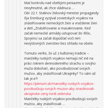
Mať kontrolu nad všetkými peniazmi je
nevyhnutné, ak chce vládnuca …
Obr 22.1: Stalinov židovský minister propagandy
Iľja Erenburg vyzýval sovietskych vojakov na
znásilňovanie nemeckých žien a vraždenie žien
a detí „Znásilňovanie a masakrovanie. Keď
začali nemecké armády ustupovať do Ríše,
Spojenci sa začali dopúšťať voči nim
nevýslovných zverstiev bez ohľadu na obete.
Tomuto veríte, že už z kultúrnej tradície –
manželky ruských vojakov nemajú nič iné na
práci /okrem dennodenného strachu o svojho
muža doboha!/, ako povzbudzovať svojich
mužov, aby znásiľňovali Ukrajinky? To vám až
tak je.e?!
https://plenum.sk/manzelky-ruskych-vojakov-
povzbudzuju-svojich-muzov-aby-znasilnovali-
ukrajinske-zeny-tvrdi-zelenska
Manželky ruských vojakov povzbudzujú svojich
mužov, aby znásilňovali …