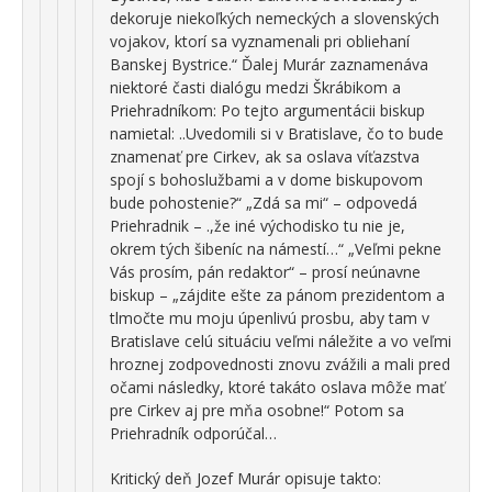
dekoruje niekoľkých nemeckých a slovenských
vojakov, ktorí sa vyznamenali pri obliehaní
Banskej Bystrice.“ Ďalej Murár zaznamenáva
niektoré časti dialógu medzi Škrábikom a
Priehradníkom: Po tejto argumentácii biskup
namietal: ..Uvedomili si v Bratislave, čo to bude
znamenať pre Cirkev, ak sa oslava víťazstva
spojí s bohoslužbami a v dome biskupovom
bude pohostenie?“ „Zdá sa mi“ – odpovedá
Priehradnik – .,že iné východisko tu nie je,
okrem tých šibeníc na námestí…“ „Veľmi pekne
Vás prosím, pán redaktor“ – prosí neúnavne
biskup – „zájdite ešte za pánom prezidentom a
tlmočte mu moju úpenlivú prosbu, aby tam v
Bratislave celú situáciu veľmi náležite a vo veľmi
hroznej zodpovednosti znovu zvážili a mali pred
očami následky, ktoré takáto oslava môže mať
pre Cirkev aj pre mňa osobne!“ Potom sa
Priehradník odporúčal…
Kritický deň Jozef Murár opisuje takto: