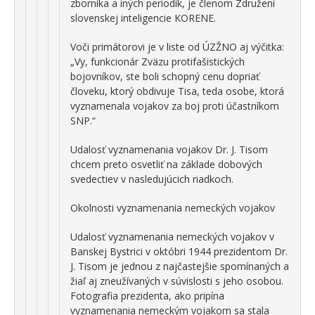
zborníka a iných periodík, je členom Združení
slovenskej inteligencie KORENE.
Voči primátorovi je v liste od ÚZŽNO aj výčitka:
„Vy, funkcionár Zväzu protifašistických
bojovníkov, ste boli schopný cenu dopriať
človeku, ktorý obdivuje Tisa, teda osobe, ktorá
vyznamenala vojakov za boj proti účastníkom
SNP.“
Udalosť vyznamenania vojakov Dr. J. Tisom
chcem preto osvetliť na základe dobových
svedectiev v nasledujúcich riadkoch.
Okolnosti vyznamenania nemeckých vojakov
Udalosť vyznamenania nemeckých vojakov v
Banskej Bystrici v októbri 1944 prezidentom Dr.
J. Tisom je jednou z najčastejšie spomínaných a
žiaľ aj zneužívaných v súvislosti s jeho osobou.
Fotografia prezidenta, ako pripína
vyznamenania nemeckým vojakom sa stala