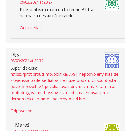
09/03/2024 at 20:27
Plne suhlasim mam na to teoriu BTT a
naplna sa neskutočne rychlo.
Odpovedať
Olga
08/03/2024 at 20:39
Super diskusia:
https://protiproud.info/politika/7791-nepodvoleny-hlas-ze-
slovenska-tohle-se-fialovi-nemuze-podarit-odkud-dostal-
povel-k-rozbiti-v4-je-zakazovali-driv-nez-nas-zatah-jako-
proti-drogovemu-bossovi-uz-neni-cas-jen-psat-proc-
demon-mlcel-mame-spolecny-osud.htm
!
Odpovedať
Maroš