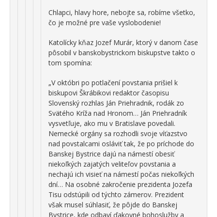
Chlapci, hlavy hore, nebojte sa, robíme všetko,
čo je možné pre vaše vyslobodenie!
Katolícky kňaz Jozef Murár, ktorý v danom čase
pôsobil v banskobystrickom biskupstve takto o
tom spomína:
„V októbri po potlačení povstania prišiel k
biskupovi Škrábikovi redaktor časopisu
Slovenský rozhlas Ján Priehradnik, rodák zo
Svätého Kríža nad Hronom… Ján Priehradník
vysvetľuje, ako mu v Bratislave povedali.
Nemecké orgány sa rozhodli svoje víťazstvo
nad povstalcami osláviť tak, že po príchode do
Banskej Bystrice dajú na námestí obesiť
niekoľkých zajatých veliteľov povstania a
nechajú ich visieť na námestí počas niekoľkých
dní… Na osobné zakročenie prezidenta Jozefa
Tisu odstúpili od týchto zámerov. Prezident
však musel súhlasiť, že pôjde do Banskej
Bystrice, kde odbaví ďakovné bohoslužby a