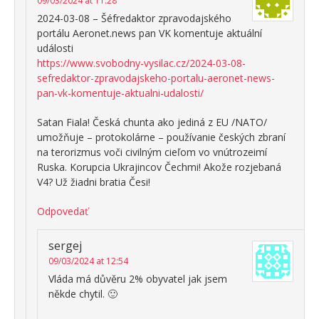
09/03/2024 at 11:28
2024-03-08 – Šéfredaktor zpravodajského
portálu Aeronet.news pan VK komentuje aktuální
události
https://www.svobodny-vysilac.cz/2024-03-08-
sefredaktor-zpravodajskeho-portalu-aeronet-news-
pan-vk-komentuje-aktualni-udalosti/
Satan Fiala! Česká chunta ako jediná z EU /NATO/
umožňuje – protokolárne – používanie českých zbraní
na terorizmus voči civilným cieľom vo vnútrozeimí
Ruska. Korupcia Ukrajincov Čechmi! Akože rozjebaná
V4? Už žiadni bratia Česi!
Odpovedať
sergej
09/03/2024 at 12:54
Vláda má důvěru 2% obyvatel jak jsem
někde chytil. 🙂