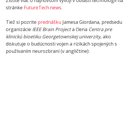
Zistite viac o najnovšom vývoji v oblasti technológií na
stránke
FutureTech.news
.
Tiež si pozrite
prednášku
Jamesa Giordana, predsedu
organizácie
IEEE Brain Project
a člena
Centra pre
klinickú bioetiku Georgetownskej univerzity
, ako
diskutuje o budúcnosti vojen a rizikách spojených s
používaním neurozbraní (v angličtine):