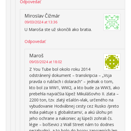
Odpovedať
Miroslav Čižmár
09/03/2024 at 13:36
U Maroša ste už skončili ako bratia.
Odpovedať
Maroš
09/03/2024 at 18:02
Z You Tube bol okolo roku 2014
odstránený dokument – transkripcia – „Vsja
pravda o rubľach i dolarach“ – jednak o tom,
kto bol za WW1, WW2, a kto bude za WW3, ako
prebehla najväčšia lúpež Mikulášovho II. zlata –
2200 ton, tzv. zlatý ešalón-vlak, určeného na
vybudovanie Hodvábnej cesty cez Rusko /preto
India paktuje s globalistami/, a akú úlohu pri
jeho ochrane a nakoniec aj lúpeži zohrali čs.
légie – boľševici z Wall Street nám to dodnes
nezabudnú, a to bolo do bojov zapojených len