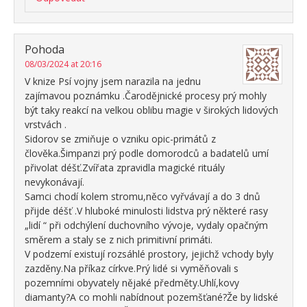
Pohoda
08/03/2024 at 20:16
V knize Psí vojny jsem narazila na jednu
zajímavou poznámku .Čarodějnické procesy prý mohly
být taky reakcí na velkou oblibu magie v širokých lidových
vrstvách .
Sidorov se zmiňuje o vzniku opic-primátů z
člověka.Šimpanzi prý podle domorodců a badatelů umí
přivolat déšť.Zvířata zpravidla magické rituály
nevykonávají.
Samci chodí kolem stromu,něco vyřvávají a do 3 dnů
přijde déšť .V hluboké minulosti lidstva prý některé rasy
„lidí “ při odchýlení duchovního vývoje, vydaly opačným
směrem a staly se z nich primitivní primáti.
V podzemí existují rozsáhlé prostory, jejichž vchody byly
zazděny.Na příkaz církve.Prý lidé si vyměňovali s
pozemními obyvately nějaké předměty.Uhlí,kovy
diamanty?A co mohli nabídnout pozemšťané?Že by lidské