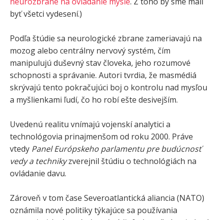
neurozbrane na ovládanie mysle
. Z toho by sme mali
byť všetci vydesení.)
Podľa štúdie sa neurologické zbrane zameriavajú na
mozog alebo centrálny nervový systém, čím
manipulujú duševný stav človeka, jeho rozumové
schopnosti a správanie. Autori tvrdia, že masmédiá
skrývajú tento pokračujúci boj o kontrolu nad mysľou
a myšlienkami ľudí, čo ho robí ešte desivejším.
Uvedenú realitu vnímajú vojenskí analytici a
technológovia prinajmenšom od roku 2000. Práve
vtedy
Panel Európskeho parlamentu pre budúcnosť
vedy a techniky
zverejnil štúdiu o technológiách na
ovládanie davu.
Zároveň v tom čase Severoatlantická aliancia (NATO)
oznámila nové politiky týkajúce sa používania