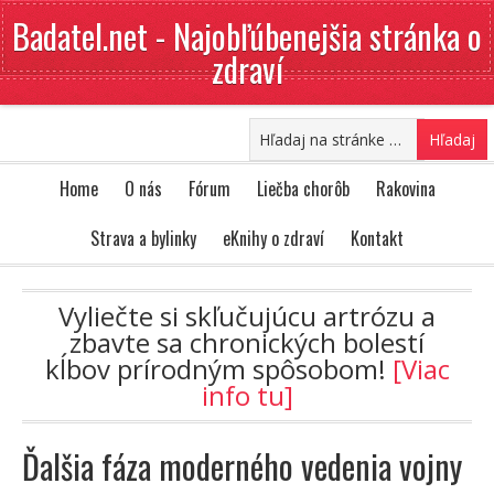
Badatel.net - Najobľúbenejšia stránka o
zdraví
Home
O nás
Fórum
Liečba chorôb
Rakovina
Strava a bylinky
eKnihy o zdraví
Kontakt
Vyliečte si skľučujúcu artrózu a
zbavte sa chronických bolestí
kĺbov prírodným spôsobom!
[Viac
info tu]
Ďalšia fáza moderného vedenia vojny