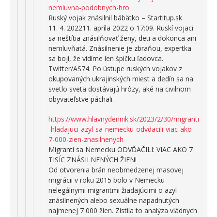
nemluvna-podobnych-hro
Ruský vojak znásilnil bábätko – Startitup.sk
11. 4. 202211. apríla 2022 o 17:09. Ruskí vojaci
sa neštítia znásilňovať ženy, deti a dokonca ani
nemluvňatá. Znásilnenie je zbraňou, expertka
sa bojí, že vidíme len špičku ľadovca.
Twitter/AS74. Po ústupe ruských vojakov z
okupovaných ukrajinských miest a dedín sa na
svetlo sveta dostávajú hrôzy, aké na civilnom
obyvateľstve páchali.
https://www.hlavnydennik.sk/2023/2/30/migranti
-hladajuci-azyl-sa-nemecku-odvdacili-viac-ako-
7-000-zien-znasilnenych
Migranti sa Nemecku ODVĎAČILI: VIAC AKO 7
TISÍC ZNÁSILNENÝCH ŽIEN!
Od otvorenia brán neobmedzenej masovej
migrácii v roku 2015 bolo v Nemecku
nelegálnymi migrantmi žiadajúcimi o azyl
znásilnených alebo sexuálne napadnutých
najmenej 7 000 žien. Zistila to analýza vládnych