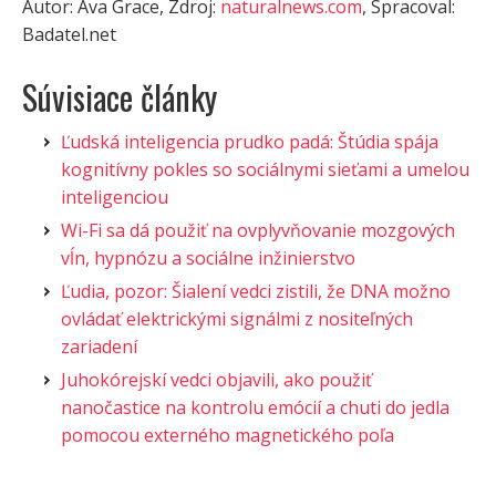
Autor: Ava Grace, Zdroj:
naturalnews.com
, Spracoval:
Badatel.net
Súvisiace články
Ľudská inteligencia prudko padá: Štúdia spája
kognitívny pokles so sociálnymi sieťami a umelou
inteligenciou
Wi-Fi sa dá použiť na ovplyvňovanie mozgových
vĺn, hypnózu a sociálne inžinierstvo
Ľudia, pozor: Šialení vedci zistili, že DNA možno
ovládať elektrickými signálmi z nositeľných
zariadení
Juhokórejskí vedci objavili, ako použiť
nanočastice na kontrolu emócií a chuti do jedla
pomocou externého magnetického poľa