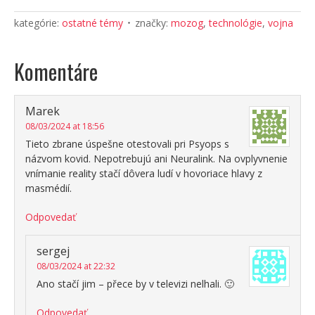
kategórie:
ostatné témy
značky:
mozog
,
technológie
,
vojna
Komentáre
Marek
08/03/2024 at 18:56
Tieto zbrane úspešne otestovali pri Psyops s
názvom kovid. Nepotrebujú ani Neuralink. Na ovplyvnenie
vnímanie reality stačí dôvera ludí v hovoriace hlavy z
masmédií.
Odpovedať
sergej
08/03/2024 at 22:32
Ano stačí jim – přece by v televizi nelhali. 🙂
Odpovedať