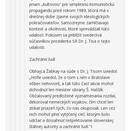
priam „kultovou“ pre simplexnú komunistickú
propagandu pred rokom 1989, ktorá má v
dnešnej dobe zjavne svojich ideologických
pokračovateľov. Samozrejme zamlčiavajú
kontext a okolnosti, ktoré sprevádzali túto
udalosť. Pokúsim sa priblížiť svedectvá
súčasníkov prezidenta SR Dr. J. Tisa o tejto
udalosti.
Zachrániť ľudí
Obhajca Žabkay na súde s Dr. J. Tisom uviedol:
„Höfle uviedol, že o tom s ním v Bratislave
vôbec nehovoril, a tak túto časť akcie mohol
dohodnúť len minister obrany Š. Haššík.
Obžalovaný predložené vyznamenania rozdal,
dekoroval nemeckých vojakov, čím chcel len
získať priazeň tých, čo nás okupovali. Len cez
nich mohol plniť vytýčený cieľ, ktorým bolo
udržať a dosiahnuť rešpektovanie slovenskej
štátnej autority a zachrániť ľudí.“1