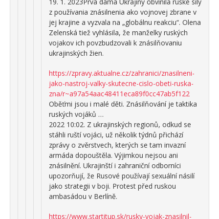
19. 1. 2023Prvá dáma Ukrajiny obvinila ruské sily
z používania znásilnenia ako vojnovej zbrane v
jej krajine a vyzvala na „globálnu reakciu“. Olena
Zelenská tiež vyhlásila, že manželky ruských
vojakov ich povzbudzovali k znásilňovaniu
ukrajinských žien.
https://zpravy.aktualne.cz/zahranici/znasilneni-
jako-nastroj-valky-skutecne-cislo-obeti-ruska-
zna/r~a97a54aac48411eca89f0cc47ab5f122
Oběťmi jsou i malé děti. Znásilňování je taktika
ruských vojáků …
2022 10:02. Z ukrajinských regionů, odkud se
stáhli ruští vojáci, už několik týdnů přichází
zprávy o zvěrstvech, kterých se tam invazní
armáda dopouštěla. Výjimkou nejsou ani
znásilnění. Ukrajinští i zahraniční odborníci
upozorňují, že Rusové používají sexuální násilí
jako strategii v boji. Protest před ruskou
ambasádou v Berlíně.
https://www.startitup.sk/rusky-vojak-znasilnil-