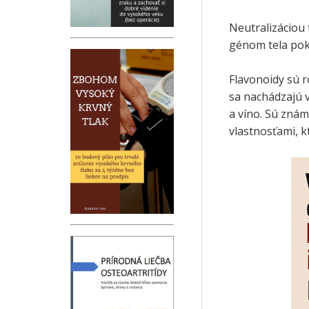
Neutralizáciou 
génom tela poky
Flavonoidy sú r
sa nachádzajú v
a víno. Sú znám
vlastnosťami, k