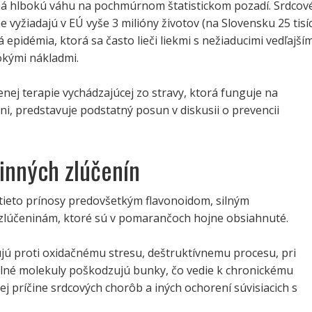
má hlbokú váhu na pochmúrnom štatistickom pozadí. Srdcov
e vyžiadajú v EÚ vyše 3 milióny životov (na Slovensku 25 tisíc
 epidémia, ktorá sa často lieči liekmi s nežiaducimi vedľajším
okými nákladmi.
enej terapie vychádzajúcej zo stravy, ktorá funguje na
ni, predstavuje podstatný posun v diskusii o prevencii
linných zlúčenín
 tieto prínosy predovšetkým flavonoidom, silným
zlúčeninám, ktoré sú v pomarančoch hojne obsiahnuté.
jú proti oxidačnému stresu, deštruktívnemu procesu, pri
lné molekuly poškodzujú bunky, čo vedie k chronickému
ej príčine srdcových chorôb a iných ochorení súvisiacich s