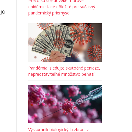
Prečo sú stredoveké morové
epidémie také dôležité pre súčasný
ajú
pandemický priemysel
Pandémia: sledujte skutočné peniaze,
nepredstaviteľné množstvo peňazí
Výskumník biologických zbraní z