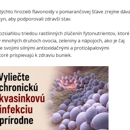
týchto hrozieb flavonoidy v pomarančovej šťave zrejme dáv
n, aby podporovali zdravší stav.
ozsiahlou triedou rastlinných zlúčenín fytonutrientov, ktoré
 mnohých druhoch ovocia, zeleniny a nápojoch, ako je čaj
e svojimi silnými antioxidačnými a protizápalovými
toré prispievajú k zdraviu buniek.