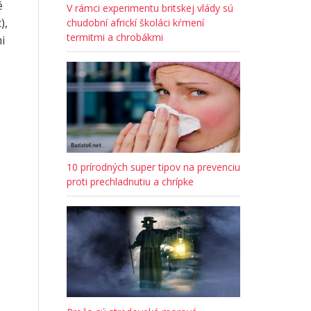
é
V rámci experimentu britskej vlády sú
),
chudobní africkí školáci kŕmení
termitmi a chrobákmi
i
10 prírodných super tipov na prevenciu
proti prechladnutiu a chrípke