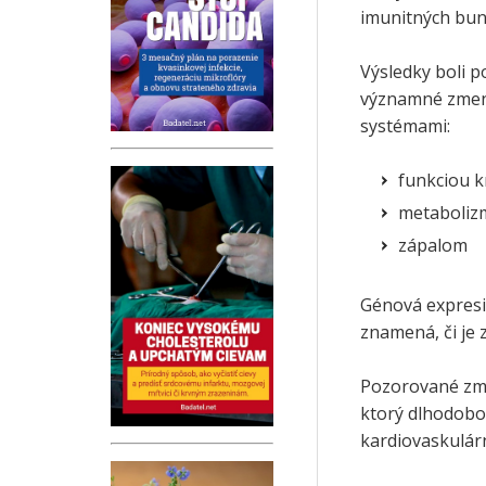
imunitných bun
Výsledky boli 
významné zmeny 
systémami:
funkciou k
metaboli
zápalom
Génová expresia
znamená, či je 
Pozorované zme
ktorý dlhodobo 
kardiovaskulár