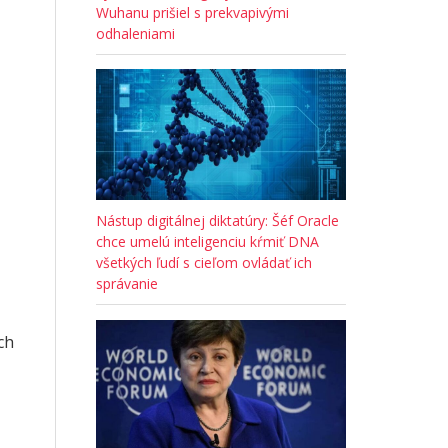
Wuhanu prišiel s prekvapivými
odhaleniami
Nástup digitálnej diktatúry: Šéf Oracle
chce umelú inteligenciu kŕmiť DNA
všetkých ľudí s cieľom ovládať ich
správanie
ch