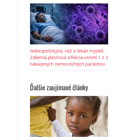
Nebezpečnejšia, než si lekári mysleli:
Zákerná plesňová infekcia usmrtí 1 z 3
nakazených nemocničných pacientov
Ďalšie zaujímavé články
,