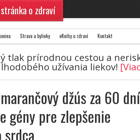
 stránka o zdraví
kovina
Strava a bylinky
eKnihy o zdraví
Kontakt
ný tlak prírodnou cestou a nerisk
dlhodobého užívania liekov!
[Via
marančový džús za 60 dní
je gény pre zlepšenie
a srdca