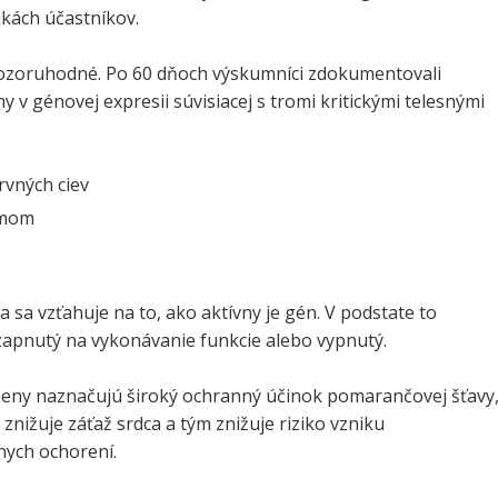
kách účastníkov.
pozoruhodné. Po 60 dňoch výskumníci zdokumentovali
v génovej expresii súvisiacej s tromi kritickými telesnými
rvných ciev
zmom
 sa vzťahuje na to, ako aktívny je gén. V podstate to
zapnutý na vykonávanie funkcie alebo vypnutý.
ny naznačujú široký ochranný účinok pomarančovej šťavy
znižuje záťaž srdca a tým znižuje riziko vzniku
nych ochorení.