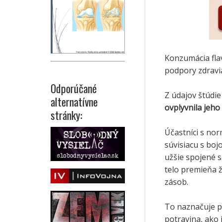
Konzumácia fla
podpory zdravia
Odporúčané
Z údajov štúdie
alternatívne
ovplyvnila jeho
stránky:
Účastníci s no
súvisiacu s boj
užšie spojené 
telo premieňa ž
zásob.
To naznačuje p
potravina, ako