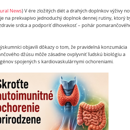
ural News
) V ére zložitých diét a drahých doplnkov výživy n
je na prekvapivo jednoduchý doplnok dennej rutiny, ktorý b
 zdravie srdca a podporiť dlhovekosť – pohár pomarančovéh
ýskumníci objavili dôkazy o tom, že pravidelná konzumácia
nčového džúsu môže zásadne ovplyvniť ľudskú biológiu a
u génov spojených s kardiovaskulárnymi ochoreniami.