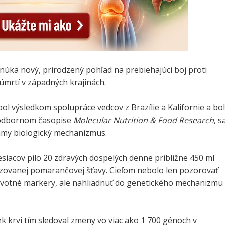
núka nový, prirodzený pohľad na prebiehajúci boj proti
 úmrtí v západných krajinách.
ol výsledkom spolupráce vedcov z Brazílie a Kalifornie a bol
 odbornom časopise
Molecular Nutrition & Food Research
, s
amy biologický mechanizmus.
siacov pilo 20 zdravých dospelých denne približne 450 ml
zovanej pomarančovej šťavy. Cieľom nebolo len pozorovať
votné markery, ale nahliadnuť do genetického mechanizmu
k krvi tím sledoval zmeny vo viac ako 1 700 génoch v