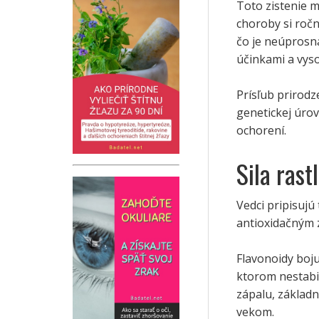
Toto zistenie 
choroby si ročn
čo je neúprosná
účinkami a vys
Prísľub prirodz
genetickej úrov
ochorení.
Sila rast
Vedci pripisujú
antioxidačným 
Flavonoidy boju
ktorom nestabi
zápalu, základn
vekom.