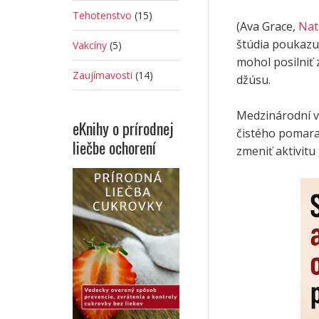
Tehotenstvo
(15)
(Ava Grace,
Nat
štúdia poukazu
Vakcíny
(5)
mohol posilniť
Zaujímavosti
(14)
džúsu.
Medzinárodní v
eKnihy o prírodnej
čistého pomara
liečbe ochorení
zmeniť aktivit