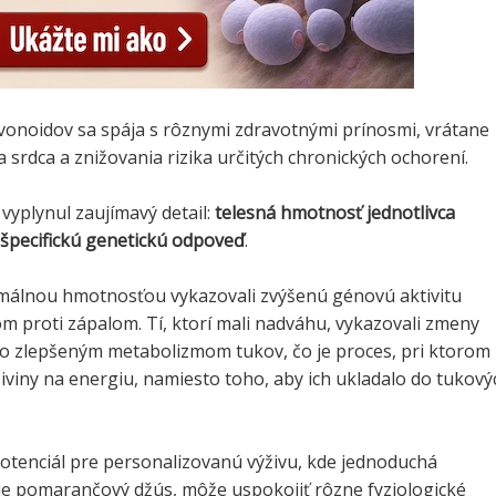
vonoidov sa spája s rôznymi zdravotnými prínosmi, vrátane
 srdca a znižovania rizika určitých chronických ochorení.
 vyplynul zaujímavý detail:
telesná hmotnosť jednotlivca
 špecifickú genetickú odpoveď
.
rmálnou hmotnosťou vykazovali zvýšenú génovú aktivitu
om proti zápalom. Tí, ktorí mali nadváhu, vykazovali zmeny
so zlepšeným metabolizmom tukov, čo je proces, pri ktorom
iviny na energiu, namiesto toho, aby ich ukladalo do tukový
otenciál pre personalizovanú výživu, kde jednoduchá
 je pomarančový džús, môže uspokojiť rôzne fyziologické