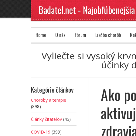
Badatel.net - Najobľúbenejšia
Home
O nás
Fórum
Liečba chorôb
Ra
Vyliečte si vysoký krv
účinky 
Ako po
Kategórie článkov
Choroby a terapie
aktivu
(898)
Články čitateľov
(45)
zdravi
COVID-19
(399)