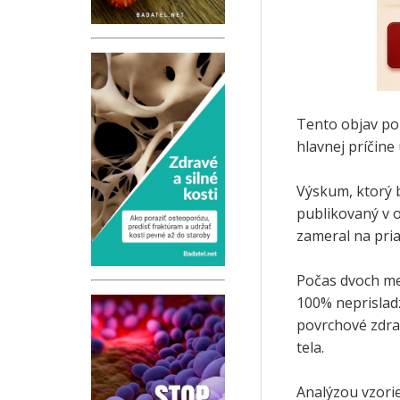
Tento objav po
hlavnej príčine
Výskum, ktorý b
publikovaný v
zameral na pri
Počas dvoch me
100% neprislad
povrchové zdra
tela.
Analýzou vzorie