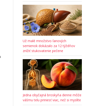
Už malé množstvo ľanových
semienok dokázalo za 12 týždňov
znížiť stukovatenie pečene
a
Jedna obyčajná broskyňa denne môže
vášmu telu priniesť viac, než si myslíte