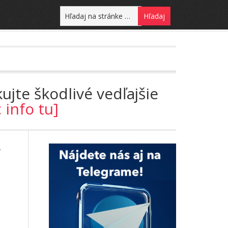
ujte škodlivé vedľajšie
c info tu]