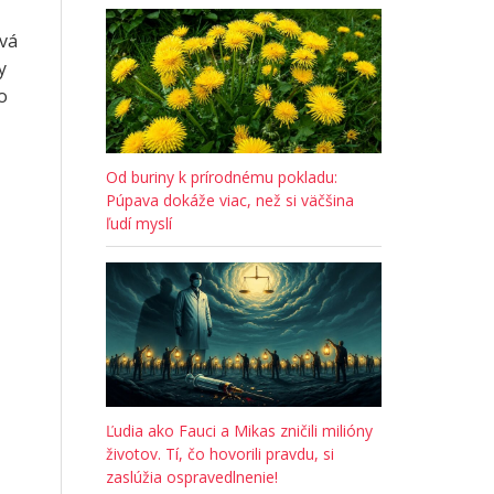
ová
y
o
Od buriny k prírodnému pokladu:
Púpava dokáže viac, než si väčšina
ľudí myslí
Ľudia ako Fauci a Mikas zničili milióny
životov. Tí, čo hovorili pravdu, si
zaslúžia ospravedlnenie!