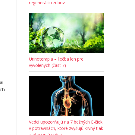
regeneráciu zubov
Urinoterapia – liečba len pre
vyvolených (časť 7)
 a
ich
Vedci upozorňujú na 7 bežných E-čiek
v potravinách, ktoré zvyšujú krvný tlak
a ohrozujú srdce