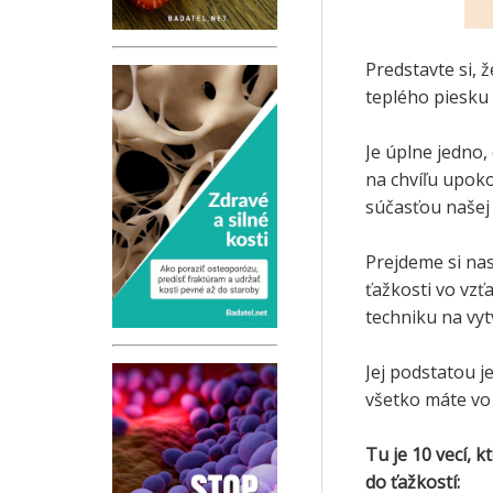
Predstavte si, 
teplého piesku 
Je úplne jedno, 
na chvíľu upoko
súčasťou našej
Prejdeme si nas
ťažkosti vo vzť
techniku na vy
Jej podstatou j
všetko máte vo 
Tu je 10 vecí, 
do ťažkostí: