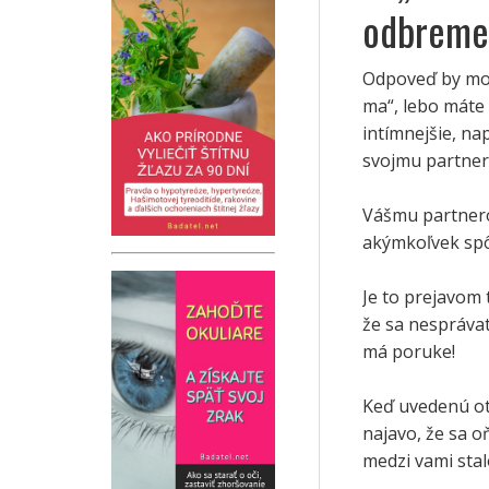
odbreme
Odpoveď by moh
ma“, lebo máte 
intímnejšie, na
svojmu partner
Vášmu partnerov
akýmkoľvek sp
Je to prejavom 
že sa nespráva
má poruke!
Keď uvedenú ot
najavo, že sa o
medzi vami stal