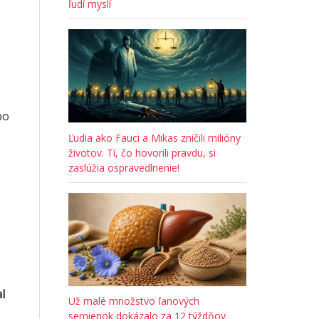
ľudí myslí
bo
Ľudia ako Fauci a Mikas zničili milióny
životov. Tí, čo hovorili pravdu, si
zaslúžia ospravedlnenie!
l
Už malé množstvo ľanových
semienok dokázalo za 12 týždňov