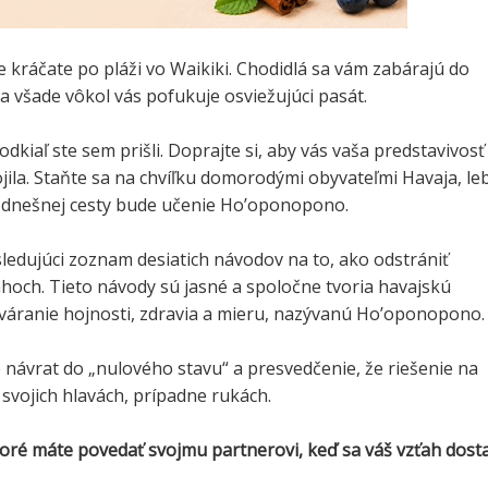
že kráčate po pláži vo Waikiki. Chodidlá sa vám zabárajú do
a všade vôkol vás pofukuje osviežujúci pasát.
odkiaľ ste sem prišli. Doprajte si, aby vás vaša predstavivosť
jila. Staňte sa na chvíľku domorodými obyvateľmi Havaja, le
 dnešnej cesty bude učenie Ho’oponopono.
ledujúci zoznam desiatich návodov na to, ako odstrániť
ahoch. Tieto návody sú jasné a spoločne tvoria havajskú
tváranie hojnosti, zdravia a mieru, nazývanú Ho’oponopono.
e návrat do „nulového stavu“ a presvedčenie, že riešenie na
svojich hlavách, prípadne rukách.
ktoré máte povedať svojmu partnerovi, keď sa váš vzťah dosta