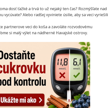
oma dosť ťažké a trvá to už nejaký ten čas? Rozmýšľate nad
u vycúvate? Alebo radšej vyviniete úsilie, aby sa veci vyriešili
íte partnerove veci do koša a zavoláte rozvodovému
obme si malý výlet na nádherné Havajské ostrovy.