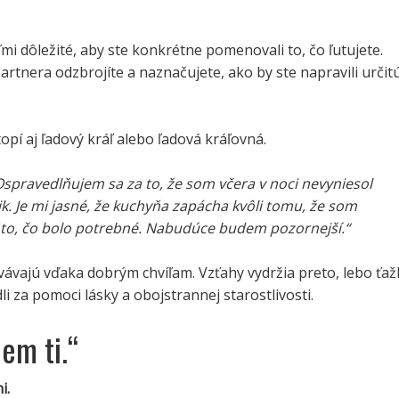
ľmi dôležité, aby ste konkrétne pomenovali to, čo ľutujete.
rtnera odzbrojíte a naznačujete, ako by ste napravili určit
opí aj ľadový kráľ alebo ľadová kráľovná.
Ospravedlňujem sa za to, že som včera v noci nevyniesol
k. Je mi jasné, že kuchyňa zapácha kvôli tomu, že som
 to, čo bolo potrebné. Nabudúce budem pozornejší.“
ávajú vďaka dobrým chvíľam. Vzťahy vydržia preto, lebo ťaž
li za pomoci lásky a obojstrannej starostlivosti.
em ti.“
i.