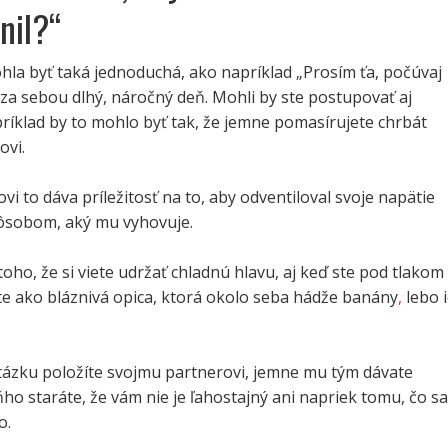
nil?“
la byť taká jednoduchá, ako napríklad „Prosím ťa, počúvaj
za sebou dlhý, náročný deň. Mohli by ste postupovať aj
príklad by to mohlo byť tak, že jemne pomasírujete chrbát
ovi.
i to dáva príležitosť na to, aby odventiloval svoje napätie
ôsobom, aký mu vyhovuje.
toho, že si viete udržať chladnú hlavu, aj keď ste pod tlakom
te ako bláznivá opica, ktorá okolo seba hádže banány
,
lebo 
ázku položíte svojmu partnerovi, jemne mu tým dávate
ňho staráte, že vám nie je ľahostajný ani napriek tomu, čo sa
o.