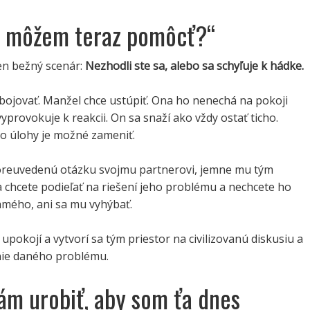
ti môžem teraz pomôcť?“
en bežný scenár:
Nezhodli ste sa, alebo sa schyľuje k hádke.
bojovať. Manžel chce ustúpiť. Ona ho nenechá na pokoji
vyprovokuje k reakcii. On sa snaží ako vždy ostať ticho.
to úlohy je možné zameniť.
oreuvedenú otázku svojmu partnerovi, jemne mu tým
a chcete podieľať na riešení jeho problému a nechcete ho
amého, ani sa mu vyhýbať.
upokojí a vytvorí sa tým priestor na civilizovanú diskusiu a
ie daného problému.
ám urobiť, aby som ťa dnes