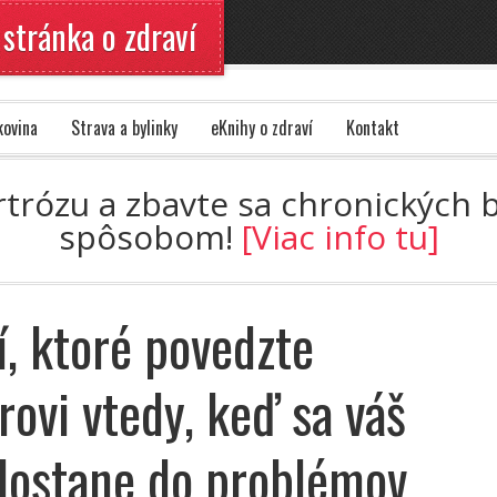
 stránka o zdraví
kovina
Strava a bylinky
eKnihy o zdraví
Kontakt
artrózu a zbavte sa chronických
spôsobom!
[Viac info tu]
í, ktoré povedzte
rovi vtedy, keď sa váš
dostane do problémov