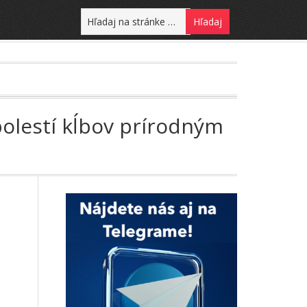
 bolestí kĺbov prírodným