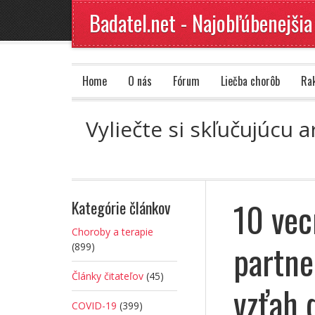
Badatel.net - Najobľúbenejšia
Home
O nás
Fórum
Liečba chorôb
Ra
Vyliečte si skľučujúcu 
10 vec
Kategórie článkov
Choroby a terapie
partne
(899)
Články čitateľov
(45)
vzťah 
COVID-19
(399)