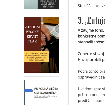
Ste súčasťou v
3. „Ľutuj
V záujme toho, 
konkrétne pome
stanovili spôsob
Zoberte si svoj
Havaji urobili 
Podľa tohto pra
ospravedlniť sa
Uvedomujete si 
prístup bude ma
predtým spomen