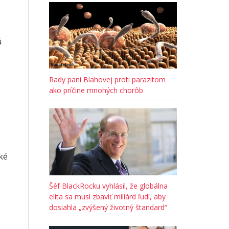
ú
Rady pani Blahovej proti parazitom
ako príčine mnohých chorôb
ké
Šéf BlackRocku vyhlásil, že globálna
elita sa musí zbaviť miliárd ľudí, aby
dosiahla „zvýšený životný štandard“