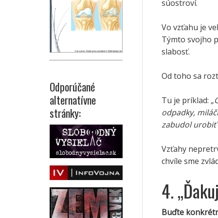
súostroví.
Vo vzťahu je ve
Týmto svojho pa
slabosť.
Od toho sa rozt
Odporúčané
alternatívne
Tu je príklad:
„
stránky:
odpadky, miláči
zabudol urobiť
Vzťahy nepretrv
chvíle sme zvlád
4. „Ďakuj
Buďte konkrétn