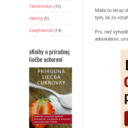
Tehotenstvo
(15)
Máte to teraz d
tým, že zo vzťah
Vakcíny
(5)
Zaujímavosti
(14)
Prv, než vyhod
advokátovi, ur
eKnihy o prírodnej
liečbe ochorení