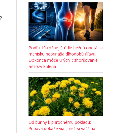
?
Podľa 10-ročnej štúdie bežná operácia
menisku neprináša dlhodobú úľavu.
Dokonca môže urýchliť zhoršovanie
artrózy kolena
Od buriny k prírodnému pokladu:
Púpava dokáže viac, než si väčšina