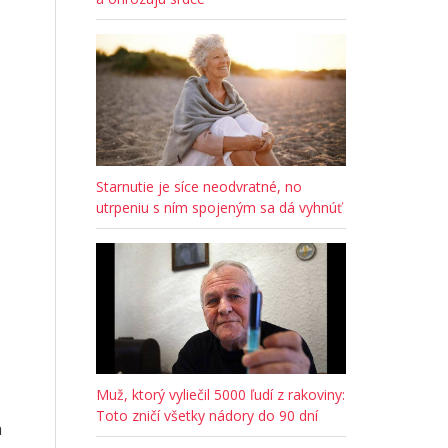
Starnutie je síce neodvratné, no
utrpeniu s ním spojeným sa dá vyhnúť
Muž, ktorý vyliečil 5000 ľudí z rakoviny:
ž
Toto zničí všetky nádory do 90 dní
m