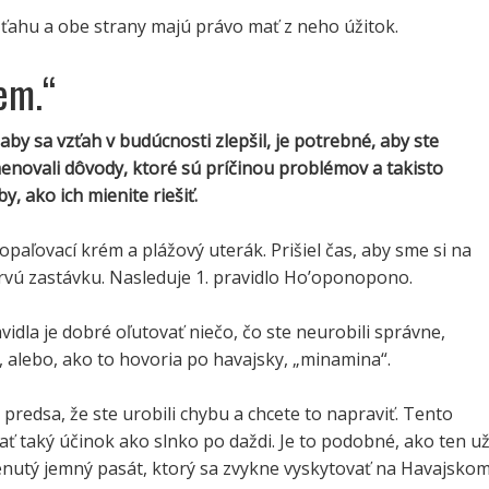
zťahu a obe strany majú právo mať z neho úžitok.
em.“
aby sa vzťah v budúcnosti zlepšil, je potrebné, aby ste
novali dôvody, ktoré sú príčinou problémov a takisto
y, ako ich mienite riešiť.
 opaľovací krém a plážový uterák. Prišiel čas, aby sme si na
prvú zastávku. Nasleduje 1. pravidlo Ho’oponopono.
vidla je dobré oľutovať niečo, čo ste neurobili správne,
, alebo, ako to hovoria po havajsky, „minamina“.
predsa, že ste urobili chybu a chcete to napraviť. Tento
ť taký účinok ako slnko po daždi. Je to podobné, ako ten u
utý jemný pasát, ktorý sa zvykne vyskytovať na Havajsko