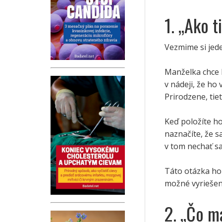
1. „Ako 
Vezmime si jed
Manželka chce 
v nádeji, že ho 
Prirodzene, tie
Keď položíte h
naznačíte, že s
v tom nechať s
Táto otázka ho 
možné vyriešen
2. „Čo m