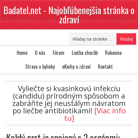
Badatel.net - Najobľúbenejšia stránka o
zdraví
Home
O nás
Fórum
Liečba chorôb
Rakovina
Strava a bylinky
eKnihy o zdraví
Kontakt
Vyliečte si kvasinkovú infekciu
(candidu) prírodným spôsobom a
zabráňte jej neustálym návratom
po liečbe antibiotikami!
[Viac info
tu]
Každý prst je spojený s 2 orgánmi: