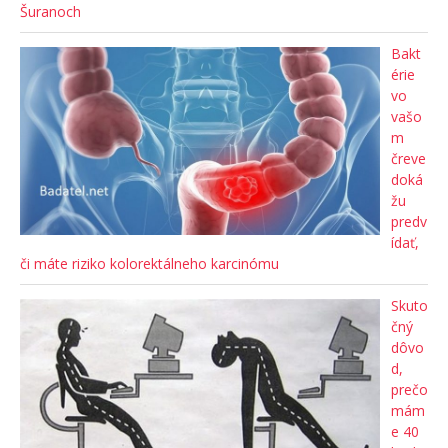
Šuranoch
Bakt
érie
vo
vašo
m
čreve
doká
žu
predv
ídať,
či máte riziko kolorektálneho karcinómu
Skuto
čný
dôvo
d,
prečo
mám
e 40