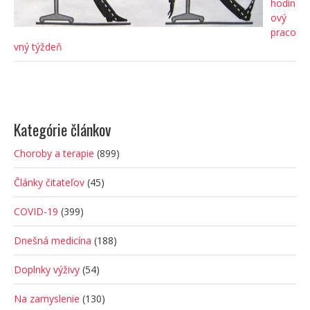
hodin
ový
praco
vný týždeň
Kategórie článkov
Choroby a terapie
(899)
Články čitateľov
(45)
COVID-19
(399)
Dnešná medicína
(188)
Doplnky výživy
(54)
Na zamyslenie
(130)