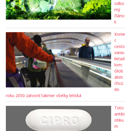
odbo
rný
článo
k
Konie
c
cesto
vaniu
lietad
lom:
Glob
alisti
chcú
do
roku 2050 zatvoriť takmer všetky letiská
Toto
antibi
otiku
m