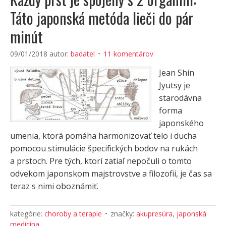
Táto japonská metóda lieči do pár
minút
09/01/2018
autor:
badatel
11 komentárov
Jean Shin
Jyutsy je
starodávna
forma
japonského
umenia, ktorá pomáha harmonizovať telo i ducha
pomocou stimulácie špecifických bodov na rukách
a prstoch. Pre tých, ktorí zatiaľ nepočuli o tomto
odvekom japonskom majstrovstve a filozofii, je čas sa
teraz s nimi oboznámiť.
kategórie:
choroby a terapie
značky:
akupresúra
,
japonská
medicína