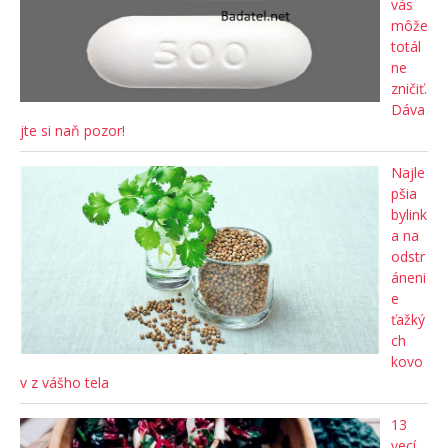
vás
môže
totál
ne
zničiť.
Dáva
jte si naň pozor!
Najle
pšia
bylink
a na
odstr
áneni
e
ťažký
ch
kovo
v z vášho tela
13
vecí,