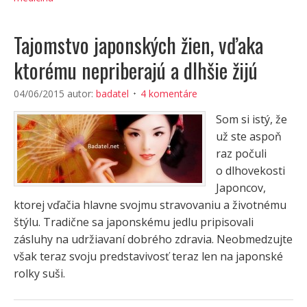
Tajomstvo japonských žien, vďaka
ktorému nepriberajú a dlhšie žijú
04/06/2015
autor:
badatel
4 komentáre
Som si istý, že
už ste aspoň
raz počuli
o dlhovekosti
Japoncov,
ktorej vďačia hlavne svojmu stravovaniu a životnému
štýlu. Tradične sa japonskému jedlu pripisovali
zásluhy na udržiavaní dobrého zdravia. Neobmedzujte
však teraz svoju predstavivosť teraz len na japonské
rolky suši.