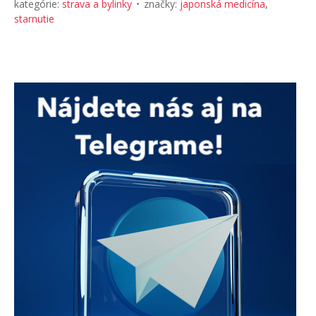
kategórie:
strava a bylinky
značky:
japonská medicína
,
starnutie