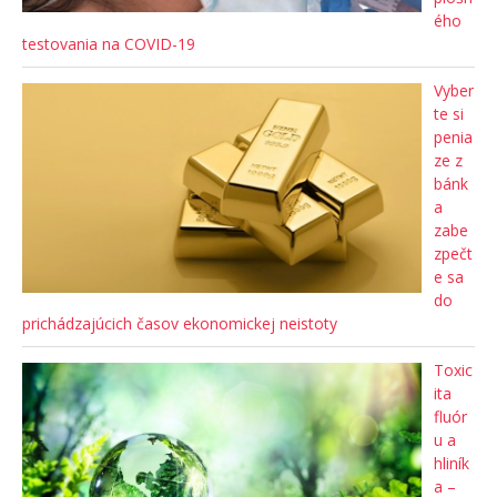
ého
testovania na COVID-19
Vyber
te si
penia
ze z
bánk
a
zabe
zpečt
e sa
do
prichádzajúcich časov ekonomickej neistoty
Toxic
ita
fluór
u a
hliník
a –