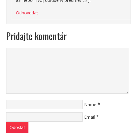
asi nebol Tvoj obľúbený predmet 🙂 ).
Odpovedať
Pridajte komentár
*
Name
*
Email