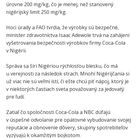
úrovne 200 mg/kg, čo je menej, než stanovený
nigérijský limit 250 mg/kg.
Hoci úrady a FAO tvrdia, že výrobky sú bezpečné,
minister zdravotníctva Isaac Adewole trvá na zahájení
vyšetrovania bezpečnosti výrobkov firmy Coca-Cola
v Nigérii.
Správa sa šíri Nigériou rýchlosťou blesku, čo má
u verejnosti za následok strach. Mnohí Nigérijčania si
už viac nie sú veľmi istí, či ešte chcú piť nápoj, ktorý je
v niektorých častiach sveta považovaný za jedovatý
pre ľudí.
Zatiaľ čo spoločnosti Coca-Cola a NBC dúfajú
v úspešné odvolanie pre opätovné vybudovanie svojej
reputácie a obnovenie dôvery, skupiny spotrebiteľov
vyzývajú k okamžitým bojkotom.