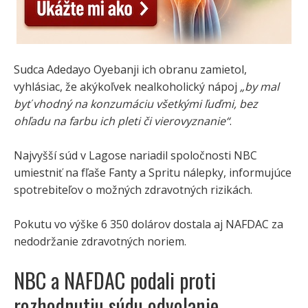
Sudca Adedayo Oyebanji ich obranu zamietol,
vyhlásiac, že akýkoľvek nealkoholický nápoj
„by mal
byť vhodný na konzumáciu všetkými ľuďmi, bez
ohľadu na farbu ich pleti či vierovyznanie“
.
Najvyšší súd v Lagose nariadil spoločnosti NBC
umiestniť na fľaše Fanty a Spritu nálepky, informujúce
spotrebiteľov o možných zdravotných rizikách.
Pokutu vo výške 6 350 dolárov dostala aj NAFDAC za
nedodržanie zdravotných noriem.
NBC a NAFDAC podali proti
rozhodnutiu súdu odvolanie