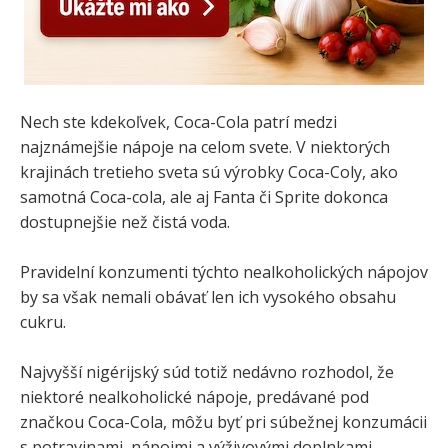
Nech ste kdekoľvek, Coca-Cola patrí medzi
najznámejšie nápoje na celom svete. V niektorých
krajinách tretieho sveta sú výrobky Coca-Coly, ako
samotná Coca-cola, ale aj Fanta či Sprite dokonca
dostupnejšie než čistá voda.
Pravidelní konzumenti týchto nealkoholických nápojov
by sa však nemali obávať len ich vysokého obsahu
cukru.
Najvyšší nigérijský súd totiž nedávno rozhodol, že
niektoré nealkoholické nápoje, predávané pod
značkou Coca-Cola, môžu byť pri súbežnej konzumácii
s potravinami, nápojmi a výživovými doplnkami