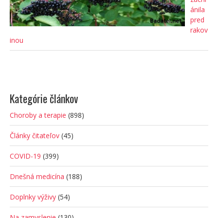
ánila
pred
rakov
inou
Kategórie článkov
Choroby a terapie
(898)
Články čitateľov
(45)
COVID-19
(399)
Dnešná medicína
(188)
Doplnky výživy
(54)
Na zamyslenie
(130)