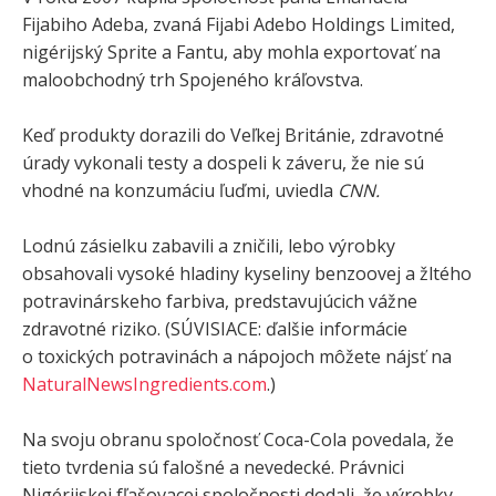
Fijabiho Adeba, zvaná Fijabi Adebo Holdings Limited,
nigérijský Sprite a Fantu, aby mohla exportovať na
maloobchodný trh Spojeného kráľovstva.
Keď produkty dorazili do Veľkej Británie, zdravotné
úrady vykonali testy a dospeli k záveru, že nie sú
vhodné na konzumáciu ľuďmi, uviedla
CNN.
Lodnú zásielku zabavili a zničili, lebo výrobky
obsahovali vysoké hladiny kyseliny benzoovej a žltého
potravinárskeho farbiva, predstavujúcich vážne
zdravotné riziko. (SÚVISIACE: ďalšie informácie
o toxických potravinách a nápojoch môžete nájsť na
NaturalNewsIngredients.com
.)
Na svoju obranu spoločnosť Coca-Cola povedala, že
tieto tvrdenia sú falošné a nevedecké. Právnici
Nigérijskej fľašovacej spoločnosti dodali, že výrobky