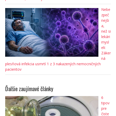
Nebe
zpeč
nejši
a,
než si
lekári
mysl
eli:
Záker
ná
plesňová infekcia usmrtí 1 z 3 nakazených nemocničných
pacientov
Ďalšie zaujímavé články
6
tipov
pre
čiste