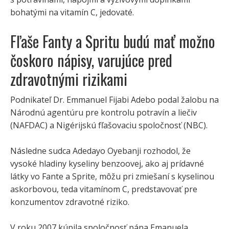
bohatými na vitamín C, jedovaté.
Fľaše Fanty a Spritu budú mať možno
čoskoro nápisy, varujúce pred
zdravotnými rizikami
Podnikateľ Dr. Emmanuel Fijabi Adebo podal žalobu na
Národnú agentúru pre kontrolu potravín a liečiv
(NAFDAC) a Nigérijskú fľašovaciu spoločnosť (NBC).
Následne sudca Adedayo Oyebanji rozhodol, že
vysoké hladiny kyseliny benzoovej, ako aj prídavné
látky vo Fante a Sprite, môžu pri zmiešaní s kyselinou
askorbovou, teda vitamínom C, predstavovať pre
konzumentov zdravotné riziko.
V roku 2007 kúpila spoločnosť pána Emanuela