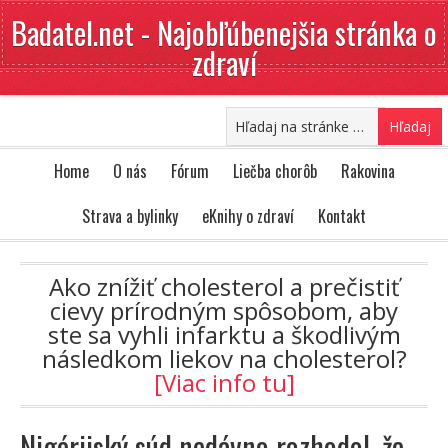
Badatel.net - Najobľúbenejšia stránka o
zdraví
Home
O nás
Fórum
Liečba chorôb
Rakovina
Strava a bylinky
eKnihy o zdraví
Kontakt
Ako znížiť cholesterol a prečistiť
cievy prírodným spôsobom, aby
ste sa vyhli infarktu a škodlivým
následkom liekov na cholesterol?
[Viac info tu]
Nigérijský súd nedávno rozhodol, že