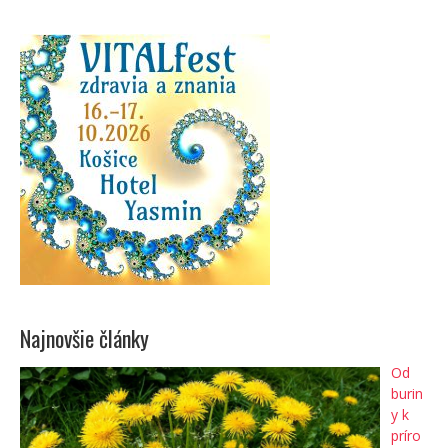
Najnovšie články
Od
burin
y k
príro