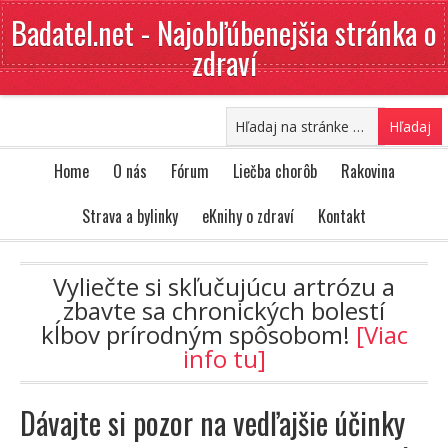
Badatel.net - Najobľúbenejšia stránka o
zdraví
Home
O nás
Fórum
Liečba chorôb
Rakovina
Strava a bylinky
eKnihy o zdraví
Kontakt
Vyliečte si skľučujúcu artrózu a
zbavte sa chronických bolestí
kĺbov prírodným spôsobom!
[Viac
info tu]
Dávajte si pozor na vedľajšie účinky