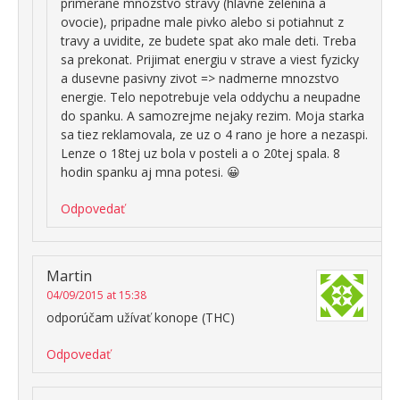
primerane mnozstvo stravy (hlavne zelenina a
ovocie), pripadne male pivko alebo si potiahnut z
travy a uvidite, ze budete spat ako male deti. Treba
sa prekonat. Prijimat energiu v strave a viest fyzicky
a dusevne pasivny zivot => nadmerne mnozstvo
energie. Telo nepotrebuje vela oddychu a neupadne
do spanku. A samozrejme nejaky rezim. Moja starka
sa tiez reklamovala, ze uz o 4 rano je hore a nezaspi.
Lenze o 18tej uz bola v posteli a o 20tej spala. 8
hodin spanku aj mna potesi. 😀
Odpovedať
Martin
04/09/2015 at 15:38
odporúčam užívať konope (THC)
Odpovedať