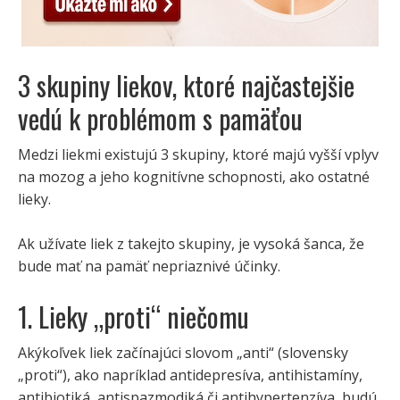
3 skupiny liekov, ktoré najčastejšie
vedú k problémom s pamäťou
Medzi liekmi existujú 3 skupiny, ktoré majú vyšší vplyv
na mozog a jeho kognitívne schopnosti, ako ostatné
lieky.
Ak užívate liek z takejto skupiny, je vysoká šanca, že
bude mať na pamäť nepriaznivé účinky.
1. Lieky „proti“ niečomu
Akýkoľvek liek začínajúci slovom „anti“ (slovensky
„proti“), ako napríklad antidepresíva, antihistamíny,
antibiotiká, antispazmodiká či antihypertenzíva, budú