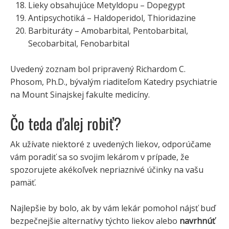
Lieky obsahujúce Metyldopu – Dopegypt
Antipsychotiká – Haldoperidol, Thioridazine
Barbituráty – Amobarbital, Pentobarbital,
Secobarbital, Fenobarbital
Uvedený zoznam bol pripravený Richardom C.
Phosom, Ph.D., bývalým riaditeľom Katedry psychiatrie
na Mount Sinajskej fakulte medicíny.
Čo teda ďalej robiť?
Ak užívate niektoré z uvedených liekov, odporúčame
vám poradiť sa so svojim lekárom v prípade, že
spozorujete akékoľvek nepriaznivé účinky na vašu
pamäť.
Najlepšie by bolo, ak by vám lekár pomohol nájsť buď
bezpečnejšie alternatívy týchto liekov alebo
navrhnúť