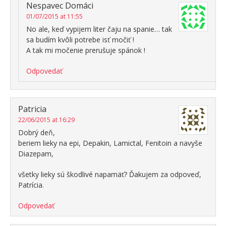
Nespavec Domáci
01/07/2015 at 11:55
No ale, keď vypijem liter čaju na spanie… tak
sa budím kvôli potrebe isť močiť !
A tak mi močenie prerušuje spánok !
Odpovedať
Patricia
22/06/2015 at 16:29
Dobrý deň,
beriem lieky na epi, Depakin, Lamictal, Fenitoin a navyše
Diazepam,
všetky lieky sú škodlivé napamäť? Ďakujem za odpoveď,
Patrícia.
Odpovedať