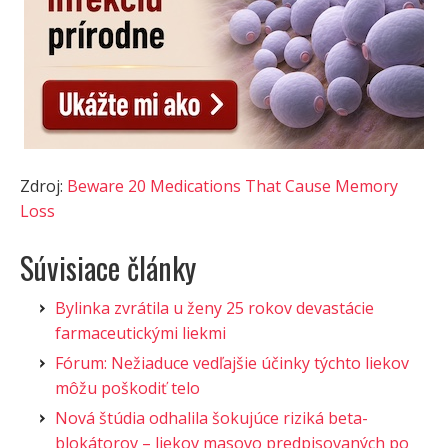
Zdroj:
Beware 20 Medications That Cause Memory
Loss
Súvisiace články
Bylinka zvrátila u ženy 25 rokov devastácie
farmaceutickými liekmi
Fórum: Nežiaduce vedľajšie účinky týchto liekov
môžu poškodiť telo
Nová štúdia odhalila šokujúce riziká beta-
blokátorov – liekov masovo predpisovaných po