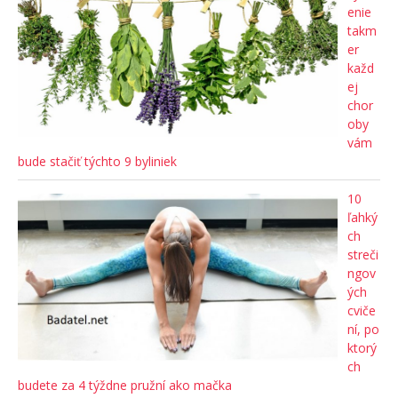
enie
takm
er
každ
ej
chor
oby
vám
bude stačiť týchto 9 byliniek
10
ľahký
ch
streči
ngov
ých
cviče
ní, po
ktorý
ch
budete za 4 týždne pružní ako mačka