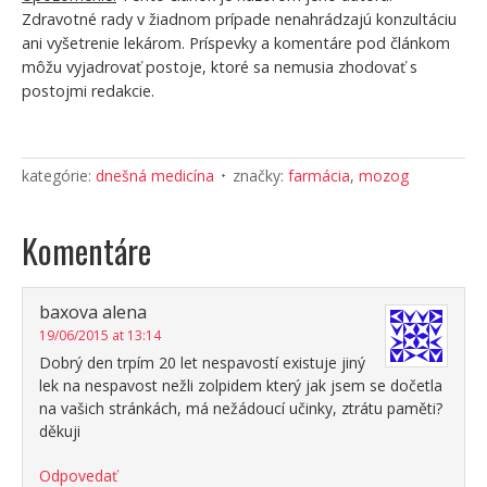
Zdravotné rady v žiadnom prípade nenahrádzajú konzultáciu
ani vyšetrenie lekárom. Príspevky a komentáre pod článkom
môžu vyjadrovať postoje, ktoré sa nemusia zhodovať s
postojmi redakcie.
kategórie:
dnešná medicína
značky:
farmácia
,
mozog
Komentáre
baxova alena
19/06/2015 at 13:14
Dobrý den trpím 20 let nespavostí existuje jiný
lek na nespavost nežli zolpidem který jak jsem se dočetla
na vašich stránkách, má nežádoucí učinky, ztrátu paměti?
děkuji
Odpovedať