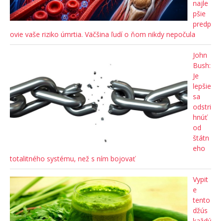
najle
pšie
predp
ovie vaše riziko úmrtia. Väčšina ľudí o ňom nikdy nepočula
John
Bush:
Je
lepšie
sa
odstri
hnúť
od
štátn
eho
totalitného systému, než s ním bojovať
Vypit
e
tento
džús
každý