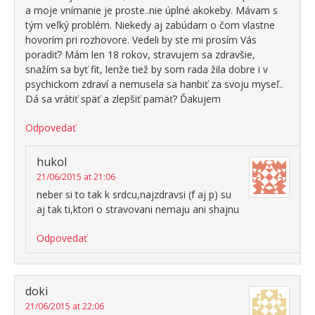
a moje vnímanie je proste..nie úplné akokeby. Mávam s
tým veľký problém. Niekedy aj zabúdam o čom vlastne
hovorím pri rozhovore. Vedeli by ste mi prosím Vás
poradiť? Mám len 18 rokov, stravujem sa zdravšie,
snažím sa byť fit, lenže tiež by som rada žila dobre i v
psychickom zdraví a nemusela sa hanbiť za svoju myseľ..
Dá sa vrátiť späť a zlepšiť pamäť? Ďakujem
Odpovedať
hukol
21/06/2015 at 21:06
neber si to tak k srdcu,najzdravsi (f aj p) su
aj tak ti,ktori o stravovani nemaju ani shajnu
Odpovedať
doki
21/06/2015 at 22:06