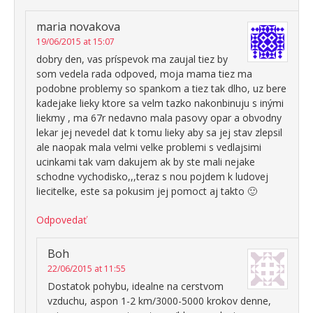
maria novakova
19/06/2015 at 15:07
dobry den, vas príspevok ma zaujal tiez by
som vedela rada odpoved, moja mama tiez ma
podobne problemy so spankom a tiez tak dlho, uz bere
kadejake lieky ktore sa velm tazko nakonbinuju s inými
liekmy , ma 67r nedavno mala pasovy opar a obvodny
lekar jej nevedel dat k tomu lieky aby sa jej stav zlepsil
ale naopak mala velmi velke problemi s vedlajsimi
ucinkami tak vam dakujem ak by ste mali nejake
schodne vychodisko,,,teraz s nou pojdem k ludovej
liecitelke, este sa pokusim jej pomoct aj takto 🙂
Odpovedať
Boh
22/06/2015 at 11:55
Dostatok pohybu, idealne na cerstvom
vzduchu, aspon 1-2 km/3000-5000 krokov denne,