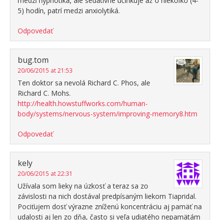
medzi hypnotiká, ale sedatívne účinkuje až o niekoľko (4-
5) hodín, patrí medzi anxiolytiká.
Odpovedať
bug.tom
20/06/2015 at 21:53
Ten doktor sa nevolá Richard C. Phos, ale
Richard C. Mohs.
http://health.howstuffworks.com/human-
body/systems/nervous-system/improving-memory8.htm
Odpovedať
kely
20/06/2015 at 22:31
Užívala som lieky na úzkosť a teraz sa zo
závislosti na nich dostával predpísaným liekom Tiapridal.
Pociťujem dosť výrazne zníženú koncentráciu aj pamäť na
udalosti aj len zo dňa, často si veľa udiatého nepamätám