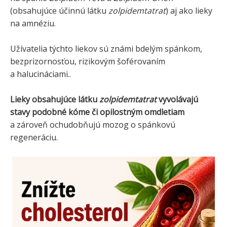
(obsahujúce účinnú látku
zolpidemtatrat
) aj ako lieky
na amnéziu.
Užívatelia týchto liekov sú známi bdelým spánkom,
bezprizornosťou, rizikovým šoférovaním
a halucináciami..
Lieky obsahujúce látku
zolpidemtatrat
vyvolávajú
stavy podobné kóme či opilostným omdletiam
a zároveň ochudobňujú mozog o spánkovú
regeneráciu.