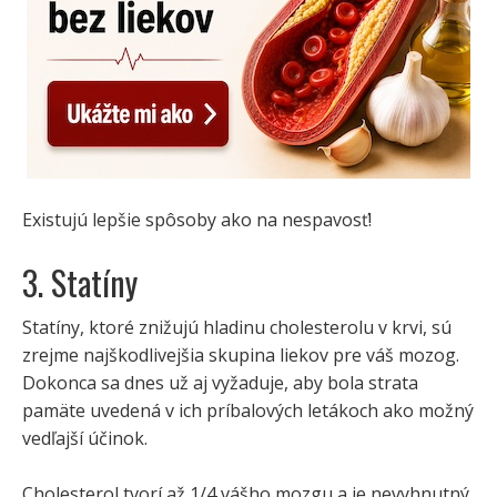
Existujú lepšie spôsoby ako na nespavosť!
3. Statíny
Statíny, ktoré znižujú hladinu cholesterolu v krvi, sú
zrejme najškodlivejšia skupina liekov pre váš mozog.
Dokonca sa dnes už aj vyžaduje, aby bola strata
pamäte uvedená v ich príbalových letákoch ako možný
vedľajší účinok.
Cholesterol tvorí až 1/4 vášho mozgu a je nevyhnutný