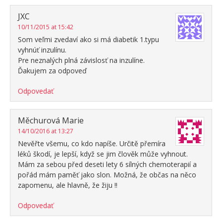
JXC
10/11/2015 at 15:42
Som veľmi zvedaví ako si má diabetik 1.typu
vyhnúť inzulínu.
Pre neznalých plná závislosť na inzulíne.
Ďakujem za odpoveď
Odpovedať
Měchurová Marie
14/10/2016 at 13:27
Nevěřte všemu, co kdo napíše. Určitě přemíra
léků škodí, je lepší, když se jim člověk může vyhnout.
Mám za sebou před deseti lety 6 sílných chemoterapií a
pořád mám paměť jako slon. Možná, že občas na něco
zapomenu, ale hlavně, že žiju !!
Odpovedať