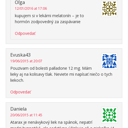
Oľga
12/01/2016 at 17:06
kupujem si v lekárni melatonín – je to
hormón zodpovedný za zaspávanie
Odpovedať
Evuska43
19/06/2015 at 20:07
Pouzivam od bolesti palladone 12 mg. Mám
lieky aj na kolisavy tlak. Neviete mi napísať niečo o tych
liekoch.
Odpovedať
Daniela
20/06/2015 at 11:45
Atarax je nenávykový liek na spánok, nepatrí