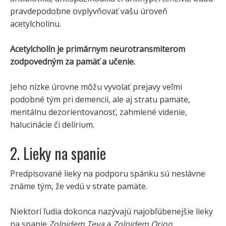
pravdepodobne ovplyvňovať vašu úroveň
acetylcholínu.
Acetylcholín je primárnym neurotransmiterom
zodpovedným za pamäť a učenie.
Jeho nízke úrovne môžu vyvolať prejavy veľmi
podobné tým pri demencii, ale aj stratu pamäte,
mentálnu dezorientovanosť, zahmlené videnie,
halucinácie či delírium.
2. Lieky na spanie
Predpisované lieky na podporu spánku sú neslávne
známe tým, že vedú v strate pamäte.
Niektorí ľudia dokonca nazývajú najobľúbenejšie lieky
na spanie
Zolpidem Teva
a
Zolpidem Orion