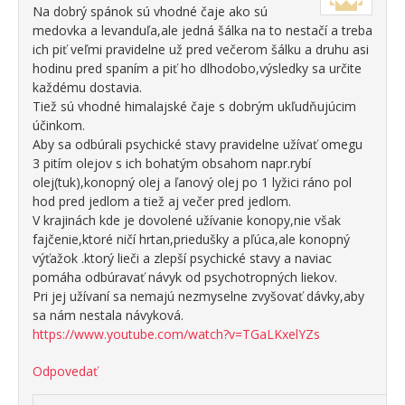
Na dobrý spánok sú vhodné čaje ako sú
medovka a levanduľa,ale jedná šálka na to nestačí a treba
ich piť veľmi pravidelne už pred večerom šálku a druhu asi
hodinu pred spaním a piť ho dlhodobo,výsledky sa určite
každému dostavia.
Tiež sú vhodné himalajské čaje s dobrým ukľudňujúcim
účinkom.
Aby sa odbúrali psychické stavy pravidelne užívať omegu
3 pitím olejov s ich bohatým obsahom napr.rybí
olej(tuk),konopný olej a ľanový olej po 1 lyžici ráno pol
hod pred jedlom a tiež aj večer pred jedlom.
V krajinách kde je dovolené užívanie konopy,nie však
fajčenie,ktoré ničí hrtan,priedušky a pľúca,ale konopný
výťažok .ktorý lieči a zlepší psychické stavy a naviac
pomáha odbúravať návyk od psychotropných liekov.
Pri jej užívaní sa nemajú nezmyselne zvyšovať dávky,aby
sa nám nestala návyková.
https://www.youtube.com/watch?v=TGaLKxelYZs
Odpovedať