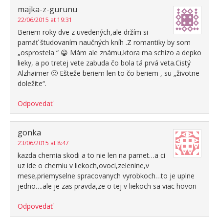
majka-z-gurunu
22/06/2015 at 19:31
Beriem roky dve z uvedených,ale držím si
pamäť študovaním naučných kníh .Z romantiky by som
„osprostela “ 😀 Mám ale známu,ktora ma schizo a depko
lieky, a po tretej vete zabuda čo bola tá prvá veta.Cistý
Alzhaimer 🙂 Ešteže beriem len to čo beriem , su „životne
doležite“.
Odpovedať
gonka
23/06/2015 at 8:47
kazda chemia skodi a to nie len na pamet…a ci
uz ide o chemiu v liekoch,ovoci,zelenine,v
mese,priemyselne spracovanych vyrobkoch…to je uplne
jedno….ale je zas pravda,ze o tej v liekoch sa viac hovori
Odpovedať