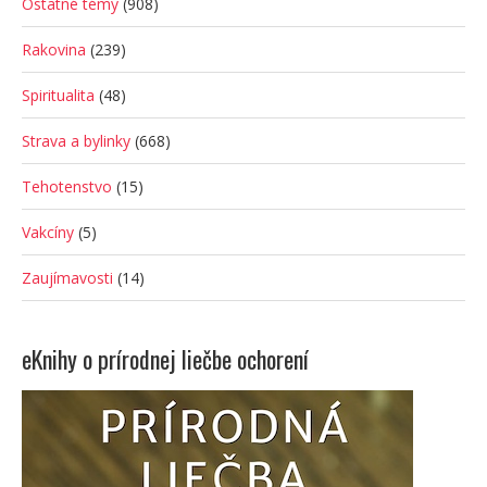
Ostatné témy
(908)
Rakovina
(239)
Spiritualita
(48)
Strava a bylinky
(668)
Tehotenstvo
(15)
Vakcíny
(5)
Zaujímavosti
(14)
eKnihy o prírodnej liečbe ochorení