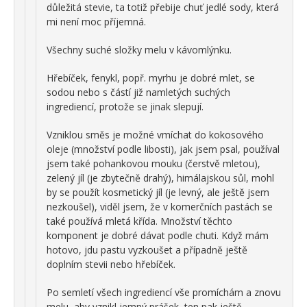
důležitá stevie, ta totiž přebije chuť jedlé sody, která
mi není moc příjemná.
Všechny suché složky melu v kávomlýnku.
Hřebíček, fenykl, popř. myrhu je dobré mlet, se
sodou nebo s částí již namletých suchých
ingrediencí, protože se jinak slepují.
Vzniklou směs je možné vmíchat do kokosového
oleje (množství podle libosti), jak jsem psal, používal
jsem také pohankovou mouku (čerstvě mletou),
zelený jíl (je zbytečně drahý), himálajskou sůl, mohl
by se použít kosmetický jíl (je levný, ale ještě jsem
nezkoušel), viděl jsem, že v komerčních pastách se
také používá mletá křída. Množství těchto
komponent je dobré dávat podle chuti. Když mám
hotovo, jdu pastu vyzkoušet a případně ještě
doplním stevii nebo hřebíček.
Po semletí všech ingrediencí vše promíchám a znovu
melu, aby vznikl jemný prášek, ten pak ještě