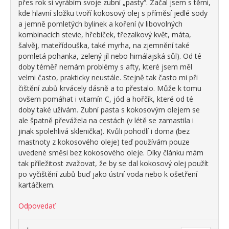
přes rok si vyrábím svoje zubní „pasty“. Začal jsem s těmi,
kde hlavní složku tvoří kokosový olej s příměsí jedlé sody
a jemně pomletých bylinek a koření (v libovolných
kombinacích stevie, hřebíček, třezalkový květ, máta,
šalvěj, mateřídouška, také myrha, na zjemnění také
pomletá pohanka, zelený jíl nebo himálajská sůl). Od té
doby téměř nemám problémy s afty, které jsem měl
velmi často, prakticky neustále. Stejně tak často mi při
čištění zubů krvácely dásně a to přestalo. Může k tomu
ovšem pomáhat i vitamín C, jód a hořčík, které od té
doby také užívám. Zubní pasta s kokosovým olejem se
ale špatně převážela na cestách (v létě se zamastila i
jinak spolehlivá sklenička). Kvůli pohodlí i doma (bez
mastnoty z kokosového oleje) teď používám pouze
uvedené směsi bez kokosového oleje. Díky článku mám
tak příležitost zvažovat, že by se dal kokosový olej použít
po vyčištění zubů buď jako ústní voda nebo k ošetření
kartáčkem.
Odpovedať