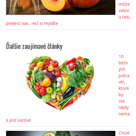
môže
vášm
u telu
priniesť viac, než si myslíte
Ďalšie zaujímavé články
10
bežn
ých
potra
vín,
ktoré
by
ste
nikdy
nema
li jesť surové
Chcet