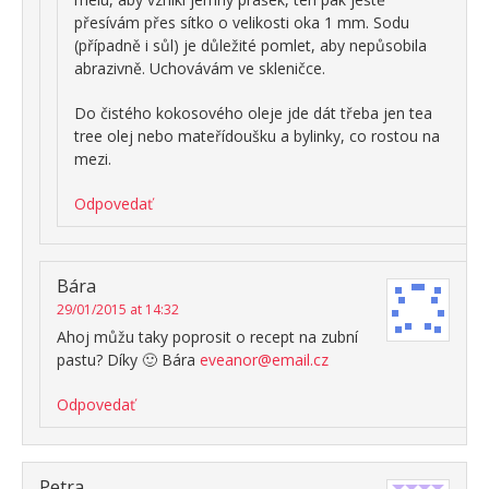
přesívám přes sítko o velikosti oka 1 mm. Sodu
(případně i sůl) je důležité pomlet, aby nepůsobila
abrazivně. Uchovávám ve skleničce.
Do čistého kokosového oleje jde dát třeba jen tea
tree olej nebo mateřídoušku a bylinky, co rostou na
mezi.
Odpovedať
Bára
29/01/2015 at 14:32
Ahoj můžu taky poprosit o recept na zubní
pastu? Díky 🙂 Bára
eveanor@email.cz
Odpovedať
Petra