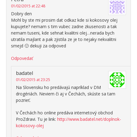
01/02/2015 at 22:48
Dobry den
Mohl by ste mi prosim dat odkaz kde si kokosovy olej
kupujete? nemam s tim vubec zadne zkusenosti a tak
nemam tuseni, kde sehnat kvalitni olej…nerada bych
utratila majlant a pak zjistila ze je to nejaky nekvalitni
smejd 🙂 dekuji za odpoved
Odpovedať
badatel
01/02/2015 at 23:25
Na Slovensku ho predávajú napríklad v DM
drogériách. Neviem či aj v Čechách, skúste sa tam
pozrieť.
V Čechách ho online predáva internetový obchod
ProZdravi. Tu je link:
http://www.badatel.net/doplnok-
kokosovy-olej