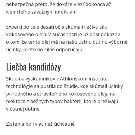
nebezpečná preto, že dokáže viesť dokonca až
k smrteľne závažným infekciám.
Experti po celé desaťročia skúmali liečivú silu
kokosového oleja. V súčasnosti je už dosť dôkazov
o tom, že tento olej má na našu ústnu dutinu výborné
účinky, preto ho silne odporúčajú.
Liečba kandidózy
Skupina výskumníkov v Athlonskom inštitúte
technológie sa pustila do štúdie, kde skúmali účinky
prírodného a stráviteľného kokosového oleja na
niektoré z bežných typov baktérií, ktoré prežívajú
v ústnej dutine.
Zistenia boli viac než úchvatné.