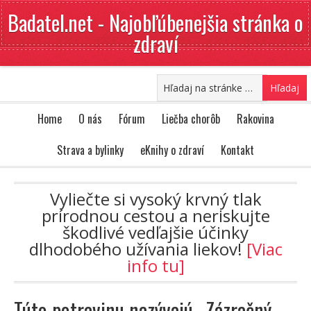
Badatel.net - Najobľúbenejšia stránka o
zdraví
Home
O nás
Fórum
Liečba chorôb
Rakovina
Strava a bylinky
eKnihy o zdraví
Kontakt
Vyliečte si vysoký krvný tlak
prírodnou cestou a neriskujte
škodlivé vedľajšie účinky
dlhodobého užívania liekov!
[Viac
info tu]
Túto potravinu nazývajú „Zázračný