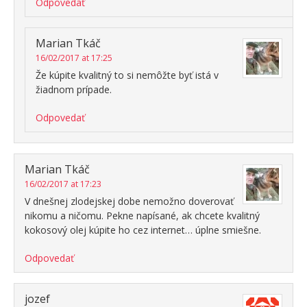
Odpovedať
Marian Tkáč
16/02/2017 at 17:25
Že kúpite kvalitný to si nemôžte byť istá v
žiadnom prípade.
Odpovedať
Marian Tkáč
16/02/2017 at 17:23
V dnešnej zlodejskej dobe nemožno doverovať
nikomu a ničomu. Pekne napísané, ak chcete kvalitný
kokosový olej kúpite ho cez internet… úplne smiešne.
Odpovedať
jozef