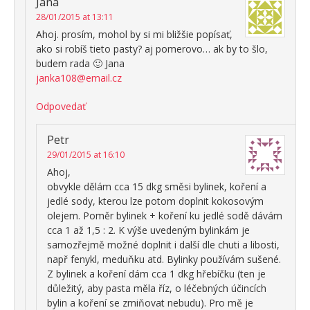
Jana
28/01/2015 at 13:11
Ahoj. prosím, mohol by si mi bližšie popísať,
ako si robíš tieto pasty? aj pomerovo… ak by to šlo,
budem rada 🙂 Jana
janka108@email.cz
Odpovedať
Petr
29/01/2015 at 16:10
Ahoj,
obvykle dělám cca 15 dkg směsi bylinek, koření a
jedlé sody, kterou lze potom doplnit kokosovým
olejem. Poměr bylinek + koření ku jedlé sodě dávám
cca 1 až 1,5 : 2. K výše uvedeným bylinkám je
samozřejmě možné doplnit i další dle chuti a libosti,
např fenykl, meduňku atd. Bylinky používám sušené.
Z bylinek a koření dám cca 1 dkg hřebíčku (ten je
důležitý, aby pasta měla říz, o léčebných účincích
bylin a koření se zmiňovat nebudu). Pro mě je