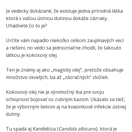
Je vedecky dokázané, že existuje jedna prírodná látka
ktorá s vašou ústnou dutinou dokáže zázraky.
Uhádnete čo to je?
Určite vám napadlo niekoľko celkom zaujímavých vecí
a riešení, no vedci sa jednoznačne zhodli, že takouto
látkou je kokosový olej.
Ten je známy aj ako „magický olej“, pretože obsahuje
množstvo skvelých, ba až „zázračných“ zložiek.
Kokosový olej nie je výnimočný iba pre svoju
schopnosť bojovať so zubným kazom. Ukázalo sa tiež,
že je výborným liekom aj na kvasinkové infekcie ústnej
dutiny.
Tu spadá aj Kandidóza (
Candida albicans
), ktorá je