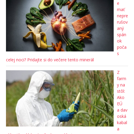
e
mať
nepre
rušov
aný
spán
ok
poča
s
celej noci? Pridajte si do večere tento minerál
Z
farm
y na
stôl:
Ako
EÚ
a dav
oská
kabal
a