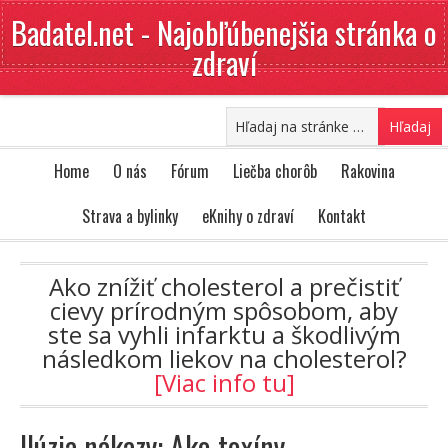
Badatel.net - Najobľúbenejšia stránka o
zdraví
Home
O nás
Fórum
Liečba chorôb
Rakovina
Strava a bylinky
eKnihy o zdraví
Kontakt
Ako znížiť cholesterol a prečistiť
cievy prírodným spôsobom, aby
ste sa vyhli infarktu a škodlivým
následkom liekov na cholesterol?
[Viac info tu]
Ilúzia nákazy: Ako toxíny