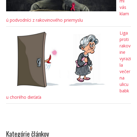
mi
vás
klam
ú podvodníci z rakovinového priemyslu
Liga
proti
rakov
ine
vyrazi
la
večer
na
ulicu
babk
u chorého dieťaťa
Kategórie článkov