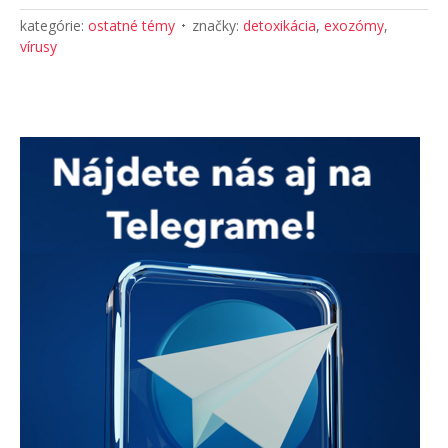
kategórie:
ostatné témy
značky:
detoxikácia
,
exozómy
,
vírusy