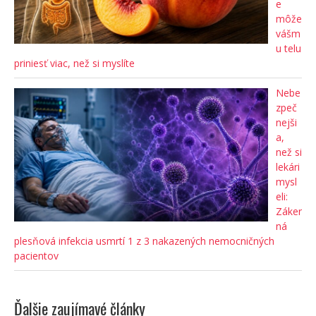
e
môže
vášm
u telu
priniesť viac, než si myslíte
Nebe
zpeč
nejši
a,
než si
lekári
mysl
eli:
Záker
ná
plesňová infekcia usmrtí 1 z 3 nakazených nemocničných
pacientov
Ďalšie zaujímavé články