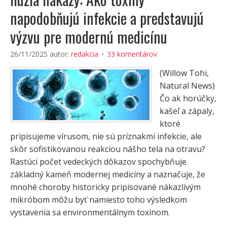
napodobňujú infekcie a predstavujú
výzvu pre modernú medicínu
26/11/2025
autor:
redakcia
33 komentárov
(Willow Tohi,
Natural News)
Čo ak horúčky,
kašeľ a zápaly,
ktoré
pripisujeme vírusom, nie sú príznakmi infekcie, ale
skôr sofistikovanou reakciou nášho tela na otravu?
Rastúci počet vedeckých dôkazov spochybňuje
základný kameň modernej medicíny a naznačuje, že
mnohé choroby historicky pripisované nákazlivým
mikróbom môžu byť namiesto toho výsledkom
vystavenia sa environmentálnym toxínom.